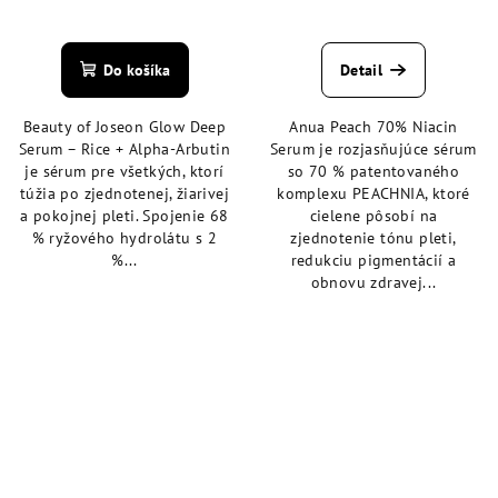
Priemerné
Priemerné
hodnotenie
hodnotenie
produktu
produktu
Do košíka
Detail
je
je
4,6
4,6
Beauty of Joseon Glow Deep
Anua Peach 70% Niacin
z
z
Serum – Rice + Alpha-Arbutin
Serum je rozjasňujúce sérum
5
5
je sérum pre všetkých, ktorí
so 70 % patentovaného
hviezdičiek.
hviezdičiek.
túžia po zjednotenej, žiarivej
komplexu PEACHNIA, ktoré
a pokojnej pleti. Spojenie 68
cielene pôsobí na
% ryžového hydrolátu s 2
zjednotenie tónu pleti,
%...
redukciu pigmentácií a
obnovu zdravej...