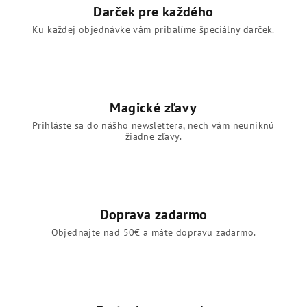
r
Darček pre každého
v
Ku každej objednávke vám pribalíme špeciálny darček.
k
y
v
ý
p
Magické zľavy
i
s
Prihláste sa do nášho newslettera, nech vám neuniknú
žiadne zľavy.
u
Doprava zadarmo
Objednajte nad 50€ a máte dopravu zadarmo.