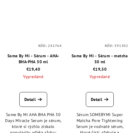
KÓD:
242764
KÓD:
391302
Some By Mi - Sérum - AHA-
Some By Mi - Sérum - matcha
BHA-PHA 50 ml
50 ml
€19,40
€19,50
Vypredané
Vypredané
Priemerné
Priemerné
hodnotenie
hodnotenie
produktu
produktu
Detail
Detail
je
je
5,0
4,6
Some By Mi AHA BHA PHA 30
Sérum SOMEBYMI Super
z
z
Days Miracle Serum je sérum,
Matcha Pore Tightening
5
5
ktoré si rýchlo získalo
Serum je vodnaté sérum,
hviezdičiek.
hviezdičiek.
popularitu vďaka sľubu:
ktoré čistí, sťahuje a