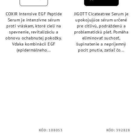
je
je
4,8
5,0
COXIR Intensive EGF Peptide
JIGOTT Cicateatree Serum je
z
z
Serum je intenzívne sérum
upokojujúce sérum určené
5
5
proti vráskam, ktoré cieli na
pre citlivú, podráždenú a
hviezdičiek.
hviezdičiek.
spevnenie, revitalizáciu a
problematickú pleť. Pomáha
obnovu ochabnutej pokožky.
eliminovať suchosť,
Vďaka kombinácii EGF
šupinatenie a nepríjemný
(epidermálneho...
pocit pnutia, zatiaľ čo...
KÓD:
108053
KÓD:
392828