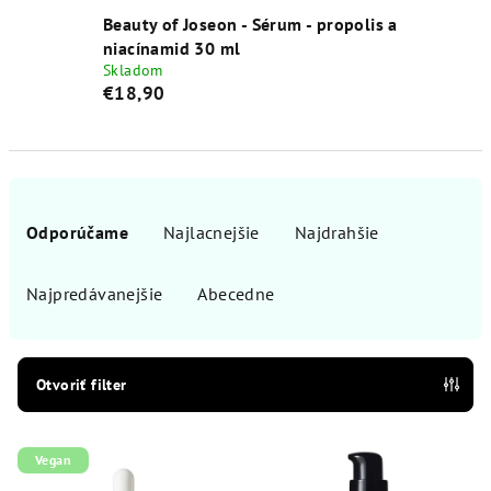
Beauty of Joseon - Sérum - propolis a
niacínamid 30 ml
Skladom
€18,90
R
a
Odporúčame
Najlacnejšie
Najdrahšie
d
e
Najpredávanejšie
Abecedne
n
i
e
Otvoriť filter
p
V
r
Vegan
ý
o