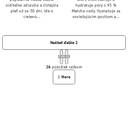
viditeľne zdravšia a čistejšia
hydratuje póry s 93 %
pleť už za 30 dní. Ide o
Matcha vody. Vyznačuje sa
cielenú...
osviežujúcim pocitom a...
Načítať ďalšie 2
S
t
1
2
3
O
r
26
položiek celkom
á
v
n
l
Hore
k
á
o
d
v
a
a
n
c
i
i
e
e
p