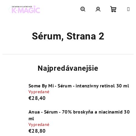
Prejsť
na
obsah
Nákupn
Hľadať
Prihlásenie
Sérum
, Strana 2
košík
Najpredávanejšie
Some By Mi - Sérum - intenzívny retinol 30 ml
Vypredané
€28,40
Anua - Sérum - 70% broskyňa a niacínamid 30
ml
Vypredané
€28,80