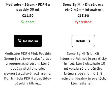
Medicube - Sérum - PDRN a
Some By Mi - Kit sérum a
peptidy 30 ml
očný krém - intenzívny
retinol 10 ml
€21,50
€15,90
Skladom
Vypredané
Priemerné
Priemerné
hodnotenie
hodnotenie
produktu
produktu
Do košíka
Detail
je
je
5,0
4,8
Medicube PDRN Pink Peptide
Some By Mi Trial Kit
z
z
Serum je ružové rozjasňujúce
Intensive Retinol je praktický
5
5
a regeneračné sérum, ktoré
mini set, ktorý obsahuje 10
hviezdičiek.
hviezdičiek.
dodáva pleti energiu,
ml verziu séra a očného
pevnosť a zdravé rozžiarenie.
krému s obsahom 0,1 %
Kombinácia PDRN a peptidov
retinolu. Ideálny je pre tých,
pôsobí v hĺbke...
ktorí ešte len...