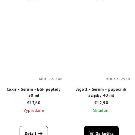
KÓD:
826140
KÓD:
282980
Coxir - Sérum - EGF peptidy
Jigott - Sérum - pupočník
50 ml
ázijský 40 ml
€17,60
€12,90
Vypredané
Skladom
Priemerné
Priemerné
hodnotenie
hodnotenie
produktu
produktu
Detail
Do košíka