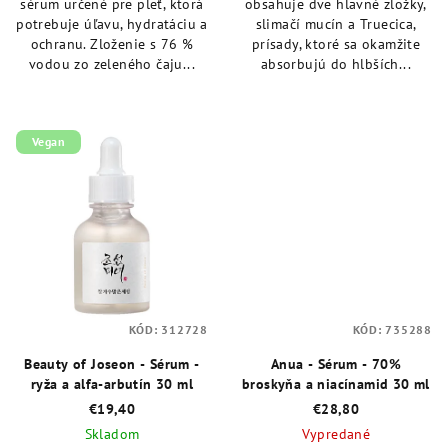
sérum určené pre pleť, ktorá
obsahuje dve hlavné zložky,
potrebuje úľavu, hydratáciu a
slimačí mucín a Truecica,
ochranu. Zloženie s 76 %
prísady, ktoré sa okamžite
vodou zo zeleného čaju...
absorbujú do hlbších...
Vegan
KÓD:
312728
KÓD:
735288
Beauty of Joseon - Sérum -
Anua - Sérum - 70%
ryža a alfa-arbutín 30 ml
broskyňa a niacínamid 30 ml
€19,40
€28,80
Skladom
Vypredané