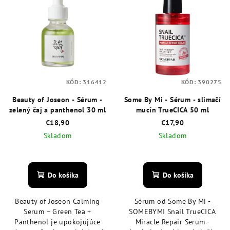
p
d
i
u
s
k
p
t
r
o
o
v
KÓD:
316412
KÓD:
390275
d
Beauty of Joseon - Sérum -
Some By Mi - Sérum - slimačí
u
zelený čaj a panthenol 30 ml
mucín TrueCICA 50 ml
k
€18,90
€17,90
t
Skladom
Skladom
o
Priemerné
Priemerné
v
hodnotenie
hodnotenie
produktu
produktu
Do košíka
Do košíka
je
je
5,0
4,8
Beauty of Joseon Calming
Sérum od Some By Mi -
z
z
Serum – Green Tea +
SOMEBYMI Snail TrueCICA
5
5
Panthenol je upokojujúce
Miracle Repair Serum -
hviezdičiek.
hviezdičiek.