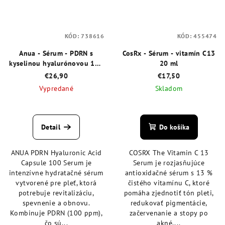
KÓD:
738616
KÓD:
455474
Anua - Sérum - PDRN s
CosRx - Sérum - vitamín C13
kyselinou hyalurónovou 100
20 ml
30 ml
€26,90
€17,50
Vypredané
Skladom
Priemerné
Priemerné
hodnotenie
hodnotenie
produktu
produktu
Detail
Do košíka
je
je
5,0
5,0
ANUA PDRN Hyaluronic Acid
COSRX The Vitamin C 13
z
z
Capsule 100 Serum je
Serum je rozjasňujúce
5
5
intenzívne hydratačné sérum
antioxidačné sérum s 13 %
hviezdičiek.
hviezdičiek.
vytvorené pre pleť, ktorá
čistého vitamínu C, ktoré
potrebuje revitalizáciu,
pomáha zjednotiť tón pleti,
spevnenie a obnovu.
redukovať pigmentácie,
Kombinuje PDRN (100 ppm),
začervenanie a stopy po
čo sú...
akné....