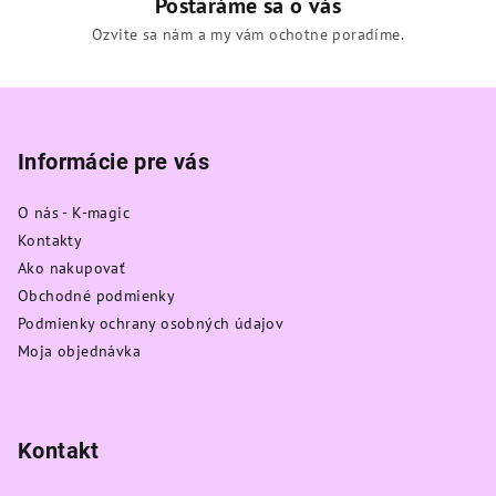
Postaráme sa o vás
Ozvite sa nám a my vám ochotne poradíme.
Z
á
p
Informácie pre vás
ä
O nás - K-magic
t
Kontakty
i
Ako nakupovať
e
Obchodné podmienky
Podmienky ochrany osobných údajov
Moja objednávka
Kontakt