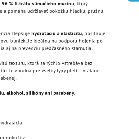
e
96 % filtrátu slimačieho mucínu
, ktorý
uje a pomáha udržiavať pokožku hladkú, pružnú
encia zlepšuje
hydratáciu a elasticitu
, posilňuje
ovu buniek. Je ideálna na podporu hojenia po
a aj na prevenciu predčasného starnutia.
itú textúru, ktorá sa rýchlo vstrebáva bez
u. Je vhodná pre všetky typy pleti – vrátane
labenej.
, alkohol, silikóny ani parabény.
hydratácia
úru pokožky