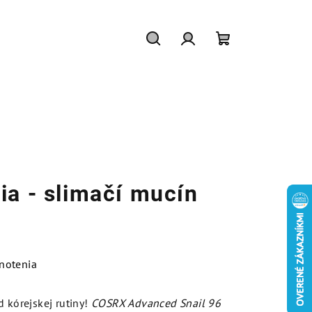
Hľadať
Prihlásenie
Nákupný
košík
ia - slimačí mucín
notenia
d kórejskej rutiny!
COSRX Advanced Snail 96