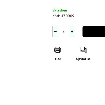
Jednotková
cena:
Skladom
Kód:
470009
−
+
Tlač
Opýtať sa