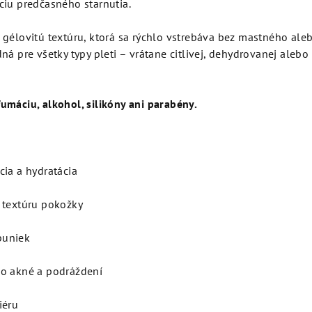
ciu predčasného starnutia.
 gélovitú textúru, ktorá sa rýchlo vstrebáva bez mastného ale
ná pre všetky typy pleti – vrátane citlivej, dehydrovanej alebo
umáciu, alkohol, silikóny ani parabény.
cia a hydratácia
 textúru pokožky
buniek
po akné a podráždení
iéru