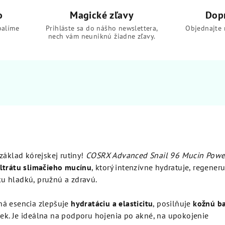
o
Magické zľavy
Dop
balíme
Prihláste sa do nášho newslettera,
Objednajte 
nech vám neuniknú žiadne zľavy.
základ kórejskej rutiny!
COSRX Advanced Snail 96 Mucin Powe
iltrátu slimačieho mucínu
, ktorý intenzívne hydratuje, regeneru
u hladkú, pružnú a zdravú.
ná esencia zlepšuje
hydratáciu a elasticitu
, posilňuje
kožnú ba
k. Je ideálna na podporu hojenia po akné, na upokojenie