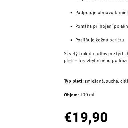
Podporuje obnovu bunie
Pomáha pri hojení po akn
Posilňuje kožnú bariéru
Skvelý krok do rutiny pre tých,
pleti – bez zbytočného podrážd
Typ pleti:
zmiešaná, suchá, citl
Objem:
100 ml
€19,90