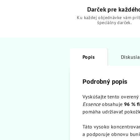
Darček pre každéh
Ku každej objednávke vám pri
špeciálny darček.
Popis
Diskusia
Podrobný popis
Vyskúšajte tento overený 
Essence
obsahuje
96 % f
pomáha udržiavať pokožk
Táto vysoko koncentrova
a podporuje obnovu bunie