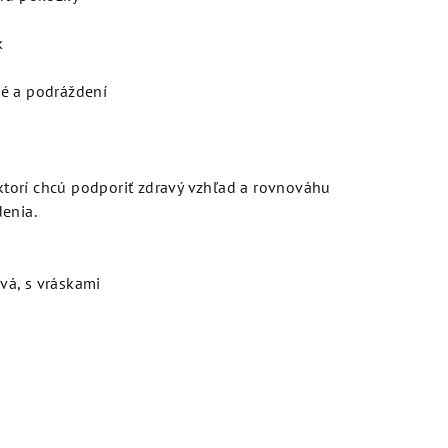
k
é a podráždení
 ktorí chcú podporiť zdravý vzhľad a rovnováhu
enia.
ivá, s vráskami