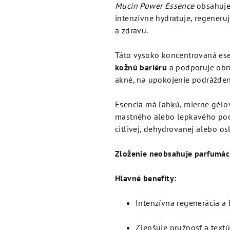
je
Mucin Power Essence
obsahuj
4,4
intenzívne hydratuje, regener
z
a zdravú.
5
hviezdičiek.
Táto vysoko koncentrovaná es
kožnú bariéru
a podporuje obn
akné, na upokojenie podráždeni
Esencia má ľahkú, mierne gélov
mastného alebo lepkavého pocit
citlivej, dehydrovanej alebo os
Zloženie neobsahuje parfumáciu
Hlavné benefity:
Intenzívna regenerácia a 
Zlepšuje pružnosť a text