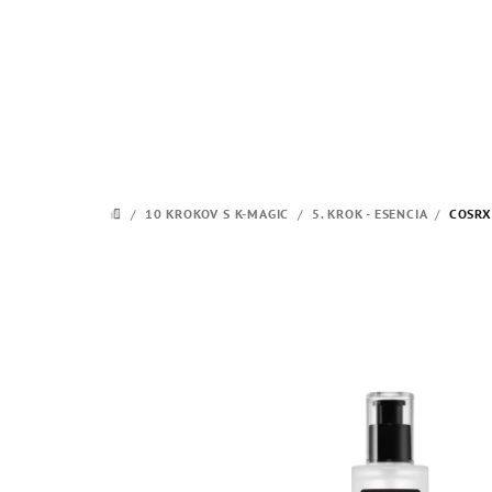
Prejsť
na
obsah
/
10 KROKOV S K-MAGIC
/
5. KROK - ESENCIA
/
COSRX 
DOMOV