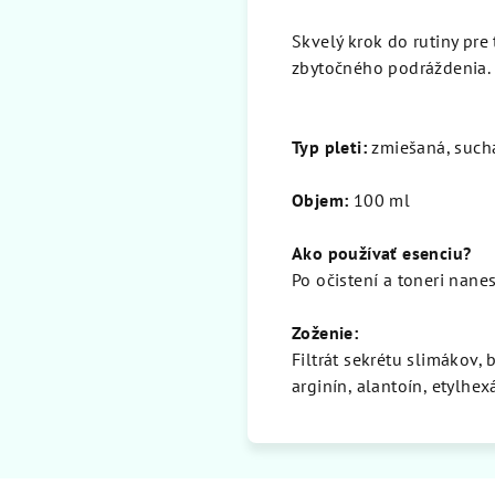
Skvelý krok do rutiny pre
zbytočného podráždenia.
Typ pleti:
zmiešaná, suchá,
Objem:
100 ml
Ako používať esenciu?
Po očistení a toneri nane
Zoženie:
Filtrát sekrétu slimákov,
arginín, alantoín, etylhe