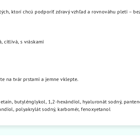
 tých, ktorí chcú podporiť zdravý vzhľad a rovnováhu pleti – be
 citlivá, s vráskami
ste na tvár prstami a jemne vklepte.
 betaín, butylénglykol, 1,2-hexándiol, hyaluronát sodný, panten
xándiol, polyakrylát sodný, karbomér, fenoxyetanol