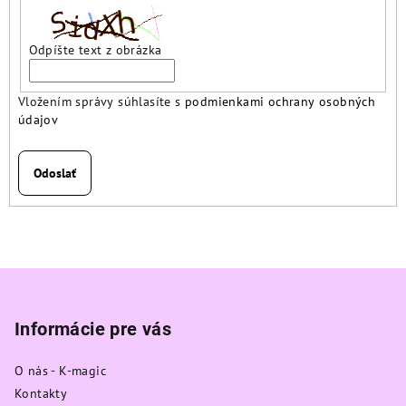
Odpíšte text z obrázka
Vložením správy súhlasíte s
podmienkami ochrany osobných
údajov
Odoslať
Z
á
p
Informácie pre vás
ä
O nás - K-magic
t
Kontakty