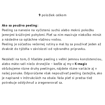
9
položiek celkom
O
v
Ako sa používa peeling:
l
Peeling sa nanesie na vyčistenú suchú alebo mokrú pokožku
á
jemnými krúživými pohybmi. Pleť sa ním masíruje niekoľko minút
d
a následne sa opláchne vlažnou vodou.
a
Peeling je súčasťou večernej rutiny a mal by sa používať jeden až
dvakrát do týždňa v závislosti od vybraného prípravku.
c
i
Nezáleží na tom, či hľadáte peeling s veľmi jemnou konzistenciou,
e
alebo máte radi niečo drsnejšie – keďže aj my v
K-magic
p
obľubujeme rôzne druhy peelingov, nájdete rôzne variácie aj v
r
našej ponuke. Odporúčame však nepoužívať peeling častejšie, ako
v
je napísané v inštrukciách na obale. Vaša pleť si predsa tiež
k
potrebuje oddýchnuť a zregenerovať sa.
y
v
ý
p