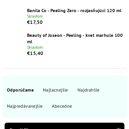
Banila Co - Peeling Zero - rozjasňujúci 120 ml
Skladom
€17,50
Beauty of Joseon - Peeling - kvet marhule 100
ml
Skladom
€15,40
R
a
Odporúčame
Najlacnejšie
Najdrahšie
d
e
Najpredávanejšie
Abecedne
n
i