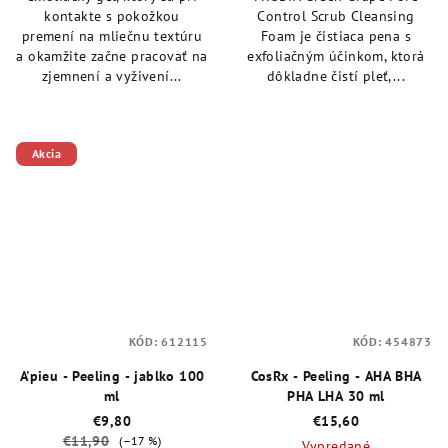
hviezdičiek.
hviezdičiek.
kontakte s pokožkou
Control Scrub Cleansing
premení na mliečnu textúru
Foam je čistiaca pena s
a okamžite začne pracovať na
exfoliačným účinkom, ktorá
zjemnení a vyživení...
dôkladne čistí pleť,...
Akcia
KÓD:
612115
KÓD:
454873
A'pieu - Peeling - jablko 100
CosRx - Peeling - AHA BHA
ml
PHA LHA 30 ml
€9,80
€15,60
€11,90
(–17 %)
Vypredané