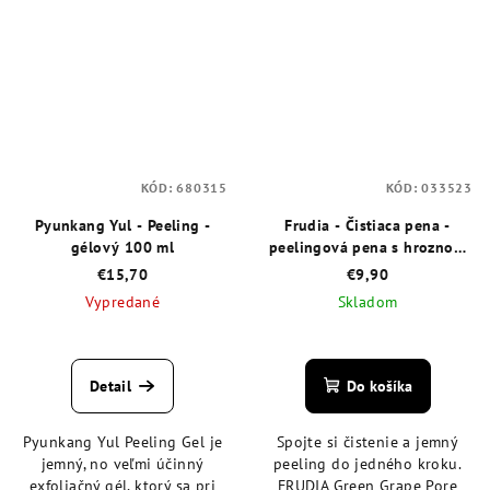
KÓD:
680315
KÓD:
033523
Pyunkang Yul - Peeling -
Frudia - Čistiaca pena -
gélový 100 ml
peelingová pena s hroznom
145 ml
€15,70
€9,90
Vypredané
Skladom
Priemerné
Priemerné
hodnotenie
hodnotenie
produktu
produktu
Detail
Do košíka
je
je
4,5
4,3
Pyunkang Yul Peeling Gel je
Spojte si čistenie a jemný
z
z
jemný, no veľmi účinný
peeling do jedného kroku.
5
5
exfoliačný gél, ktorý sa pri
FRUDIA Green Grape Pore