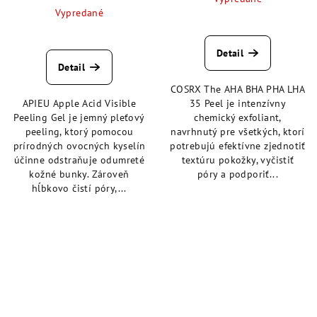
Vypredané
Priemerné
hodnotenie
Detail
produktu
Detail
je
COSRX The AHA BHA PHA LHA
4,9
APIEU Apple Acid Visible
35 Peel je intenzívny
z
Peeling Gel je jemný pleťový
chemický exfoliant,
5
peeling, ktorý pomocou
navrhnutý pre všetkých, ktorí
hviezdičiek.
prírodných ovocných kyselín
potrebujú efektívne zjednotiť
účinne odstraňuje odumreté
textúru pokožky, vyčistiť
kožné bunky. Zároveň
póry a podporiť...
hĺbkovo čistí póry,...