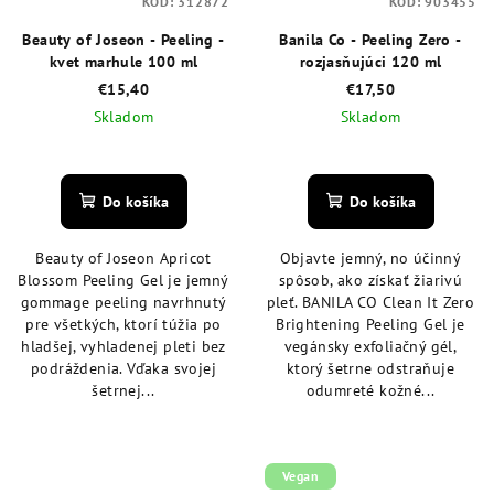
KÓD:
312872
KÓD:
903455
Beauty of Joseon - Peeling -
Banila Co - Peeling Zero -
kvet marhule 100 ml
rozjasňujúci 120 ml
€15,40
€17,50
Skladom
Skladom
Priemerné
Priemerné
hodnotenie
hodnotenie
produktu
produktu
Do košíka
Do košíka
je
je
4,8
4,4
Beauty of Joseon Apricot
Objavte jemný, no účinný
z
z
Blossom Peeling Gel je jemný
spôsob, ako získať žiarivú
5
5
gommage peeling navrhnutý
pleť. BANILA CO Clean It Zero
hviezdičiek.
hviezdičiek.
pre všetkých, ktorí túžia po
Brightening Peeling Gel je
hladšej, vyhladenej pleti bez
vegánsky exfoliačný gél,
podráždenia. Vďaka svojej
ktorý šetrne odstraňuje
šetrnej...
odumreté kožné...
Vegan