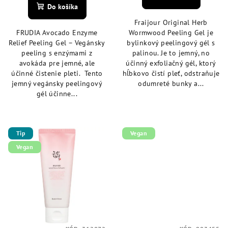
produktu
je
Do košíka
je
5,0
Fraijour Original Herb
5,0
z
FRUDIA Avocado Enzyme
Wormwood Peeling Gel je
z
5
Relief Peeling Gel – Vegánsky
bylinkový peelingový gél s
5
hviezdičiek.
peeling s enzýmami z
palinou. Je to jemný, no
hviezdičiek.
avokáda pre jemné, ale
účinný exfoliačný gél, ktorý
účinné čistenie pleti. Tento
hĺbkovo čistí pleť, odstraňuje
jemný vegánsky peelingový
odumreté bunky a...
gél účinne...
Tip
Vegan
Vegan