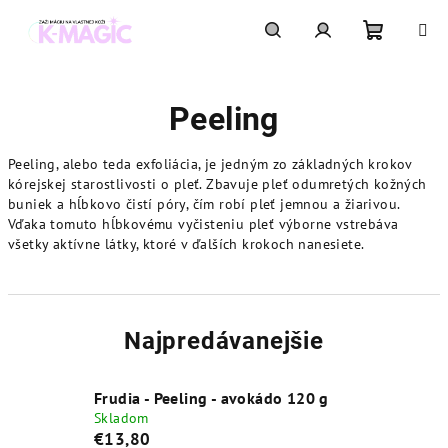
Prejsť
na
obsah
Nákupn
Hľadať
Prihlásenie
Peeling
košík
Peeling, alebo teda exfoliácia, je jedným zo základných krokov
kórejskej starostlivosti o pleť. Zbavuje pleť odumretých kožných
buniek a hĺbkovo čistí póry, čím robí pleť jemnou a žiarivou.
Vďaka tomuto hĺbkovému vyčisteniu pleť výborne vstrebáva
všetky aktívne látky, ktoré v ďalších krokoch nanesiete.
Najpredávanejšie
Frudia - Peeling - avokádo 120 g
Skladom
€13,80