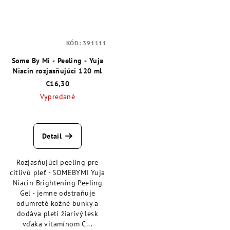
KÓD:
391111
Some By Mi - Peeling - Yuja
Niacin rozjasňujúci 120 ml
€16,30
Vypredané
Priemerné
hodnotenie
produktu
Detail
je
4,5
Rozjasňujúci peeling pre
z
citlivú pleť - SOMEBYMI Yuja
5
Niacin Brightening Peeling
hviezdičiek.
Gel - jemne odstraňuje
odumreté kožné bunky a
dodáva pleti žiarivý lesk
vďaka vitamínom C...