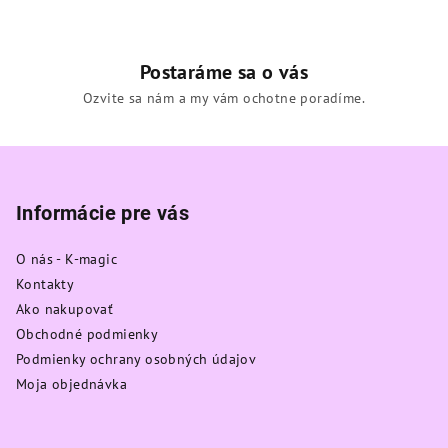
Postaráme sa o vás
Ozvite sa nám a my vám ochotne poradíme.
Z
á
p
Informácie pre vás
ä
O nás - K-magic
t
Kontakty
i
Ako nakupovať
e
Obchodné podmienky
Podmienky ochrany osobných údajov
Moja objednávka