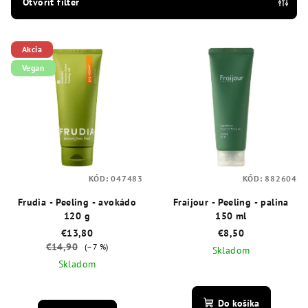
e
Otvoriť filter
p
V
r
Akcia
ý
o
Vegan
p
d
i
u
s
k
p
t
r
o
o
v
KÓD:
047483
KÓD:
882604
d
Frudia - Peeling - avokádo
Fraijour - Peeling - palina
u
120 g
150 ml
k
€13,80
€8,50
€14,90
t
(–7 %)
Skladom
Skladom
o
Priemerné
v
Priemerné
hodnotenie
hodnotenie
produktu
Do košíka