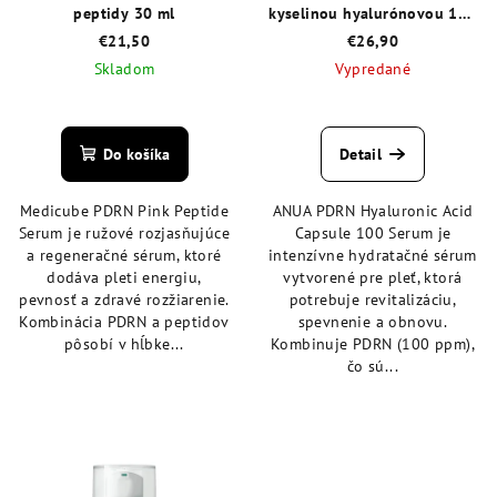
peptidy 30 ml
kyselinou hyalurónovou 100
30 ml
€21,50
€26,90
Skladom
Vypredané
Priemerné
Priemerné
hodnotenie
hodnotenie
produktu
produktu
Do košíka
Detail
je
je
5,0
5,0
Medicube PDRN Pink Peptide
ANUA PDRN Hyaluronic Acid
z
z
Serum je ružové rozjasňujúce
Capsule 100 Serum je
5
5
a regeneračné sérum, ktoré
intenzívne hydratačné sérum
hviezdičiek.
hviezdičiek.
dodáva pleti energiu,
vytvorené pre pleť, ktorá
pevnosť a zdravé rozžiarenie.
potrebuje revitalizáciu,
Kombinácia PDRN a peptidov
spevnenie a obnovu.
pôsobí v hĺbke...
Kombinuje PDRN (100 ppm),
čo sú...