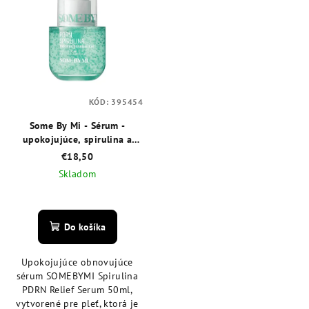
KÓD:
395454
Some By Mi - Sérum -
upokojujúce, spirulina a
PDRN 50 ml
€18,50
Skladom
Priemerné
hodnotenie
produktu
Do košíka
je
5,0
Upokojujúce obnovujúce
z
sérum SOMEBYMI Spirulina
5
PDRN Relief Serum 50ml,
hviezdičiek.
vytvorené pre pleť, ktorá je