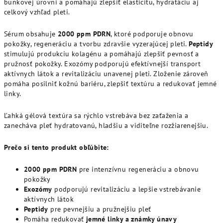
bunkovej úrovni a pomáhajú zlepšiť elasticitu, hydratáciu aj
celkový vzhľad pleti.
Sérum obsahuje
2000 ppm PDRN
, ktoré podporuje obnovu
pokožky, regeneráciu a tvorbu zdravšie vyzerajúcej pleti.
Peptidy
stimulujú produkciu kolagénu a pomáhajú zlepšiť pevnosť a
pružnosť pokožky. Exozómy podporujú efektívnejší transport
aktívnych látok a revitalizáciu unavenej pleti. Zloženie zároveň
pomáha posilniť kožnú bariéru, zlepšiť textúru a redukovať jemné
linky.
Ľahká gélová textúra sa rýchlo vstrebáva bez zaťaženia a
zanecháva pleť hydratovanú, hladšiu a viditeľne rozžiarenejšiu.
Prečo si tento produkt obľúbite:
2000 ppm PDRN
pre intenzívnu regeneráciu a obnovu
pokožky
Exozómy
podporujú revitalizáciu a lepšie vstrebávanie
aktívnych látok
Peptidy
pre pevnejšiu a pružnejšiu pleť
Pomáha redukovať
jemné linky a známky únavy