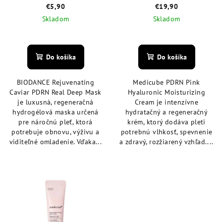
kyselinou hyalurónovou 50
€5,90
€19,90
ml
Skladom
Skladom
Priemerné
Priemerné
hodnotenie
hodnotenie
produktu
produktu
Do košíka
Do košíka
je
je
5,0
5,0
BIODANCE Rejuvenating
Medicube PDRN Pink
z
z
Caviar PDRN Real Deep Mask
Hyaluronic Moisturizing
5
5
je luxusná, regeneračná
Cream je intenzívne
hviezdičiek.
hviezdičiek.
hydrogélová maska určená
hydratačný a regeneračný
pre náročnú pleť, ktorá
krém, ktorý dodáva pleti
potrebuje obnovu, výživu a
potrebnú vlhkosť, spevnenie
viditeľné omladenie. Vďaka...
a zdravý, rozžiarený vzhľad....