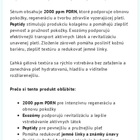
Sérum obsahuje
2000 ppm PDRN
, ktoré podporuje obnovu
pokožky, regeneráciu a tvorbu zdravšie vyzerajúcej pleti.
Peptidy
stimulujú produkciu kolagénu a pomáhajú zlepšiť
pevnosť a pružnosť pokožky. Exozómy podporujú
efektívnejší transport aktívnych látok a revitalizáciu
unavenej pleti. Zloženie zároveň pomáha posilniť kožnú
bariéru, zlepšiť textúru a redukovať jemné linky.
Ľahká gélová textúra sa rýchlo vstrebáva bez zaťaženia a
zanecháva pleť hydratovanú, hladšiu a viditeľne
rozžiarenejšiu.
Prečo si tento produkt obľúbite:
2000 ppm PDRN
pre intenzívnu regeneráciu a
obnovu pokožky
Exozómy
podporujú revitalizáciu a lepšie
vstrebávanie aktívnych látok
Peptidy
pre pevnejšiu a pružnejšiu pleť
Pomáha redukovať
jemné linky a známky únavy