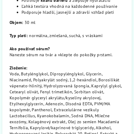
Posilňuje
kožnú bariéru
a zlepšuje hydratáciu
Ľahká textúra vhodná na každodenné používanie
Podporuje hladší, jasnejší a zdravší vzhľad pleti
Objem:
30 ml
Typ pleti:
normálna, zmiešaná, suchá, s vráskami
Ako používať sérum?
Naneste sérum na tvár a vklepte do pokožky prstami.
Zloženie:
Voda, Butylénglykol, Dipropylénglykol, Glycerín,
Niacínamid, Polyakrylát sodný, 1,2-hexándiol, Borosilikát
vápenato-hlinitý, Hydrolyzovaná špongia, Kaprylyl glykol,
Cetearyl olivát, Fenyl trimetikón, Sorbitan olivát,
Kopolymér glyceryl akrylátu/kyseliny akrylovej,
Etylhexylglycerín, Adenozín, Disodná EDTA, PVM/MA
kopolymér, Panthenol, Extracelulárne vezikuly
Lactobacillus, Kyanokobalamín, Sodná DNA, Mliečne
exozómy, Kolagénový extrakt, Olej zo semien Macadamia
Ternifolia, Kaprylové/kaprinové triglyceridy, Alkohol,
Hydrogenovaný lecitín, Polysorbát 20, Retinol, Extrakt z