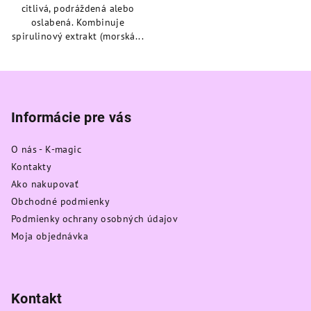
citlivá, podráždená alebo
oslabená. Kombinuje
spirulinový extrakt (morská...
Z
á
p
Informácie pre vás
ä
O nás - K-magic
t
Kontakty
i
Ako nakupovať
e
Obchodné podmienky
Podmienky ochrany osobných údajov
Moja objednávka
Kontakt