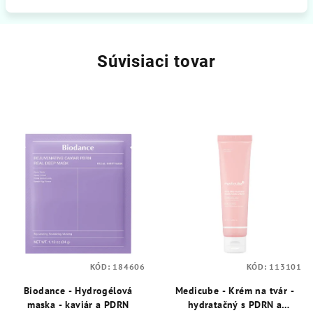
Súvisiaci tovar
KÓD:
184606
KÓD:
113101
Biodance - Hydrogélová
Medicube - Krém na tvár -
maska - kaviár a PDRN
hydratačný s PDRN a