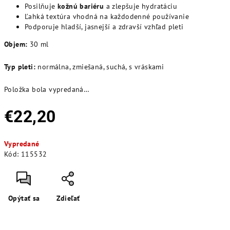
Posilňuje
kožnú bariéru
a zlepšuje hydratáciu
Ľahká textúra vhodná na každodenné používanie
Podporuje hladší, jasnejší a zdravší vzhľad pleti
Objem:
30 ml
Typ pleti:
normálna, zmiešaná, suchá, s vráskami
Položka bola vypredaná…
€22,20
Jednotková
Vypredané
cena:
Kód:
115532
Opýtať sa
Zdieľať