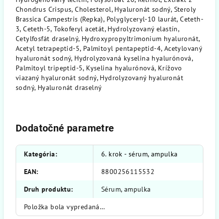
Chondrus Crispus, Cholesterol, Hyaluronát sodný, Steroly
Brassica Campestris (Repka), Polyglyceryl-10 laurát, Ceteth-
3, Ceteth-5, Tokoferyl acetát, Hydrolyzovaný elastín,
Cetylfosfát draselný, Hydroxypropyltrimonium hyaluronát,
Acetyl tetrapeptid-5, Palmitoyl pentapeptid-4, Acetylovaný
hyaluronát sodný, Hydrolyzovaná kyselina hyalurónová,
Palmitoyl tripeptid-5, Kyselina hyalurónová, Krížovo
viazaný hyaluronát sodný, Hydrolyzovaný hyaluronát
sodný, Hyaluronát draselný
Dodatočné parametre
Kategória
:
6. krok - sérum, ampulka
EAN
:
8800256115532
Druh produktu
:
Sérum, ampulka
Položka bola vypredaná…