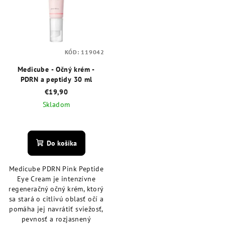
KÓD:
119042
Medicube - Očný krém -
PDRN a peptidy 30 ml
€19,90
Skladom
Priemerné
hodnotenie
produktu
Do košíka
je
5,0
Medicube PDRN Pink Peptide
z
Eye Cream je intenzívne
5
regeneračný očný krém, ktorý
hviezdičiek.
sa stará o citlivú oblasť očí a
pomáha jej navrátiť sviežosť,
pevnosť a rozjasnený