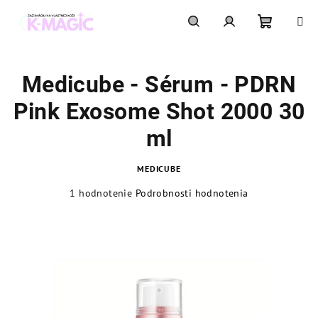
Prejsť
na
obsah
Nákupn
Hľadať
Prihlásenie
Medicube - Sérum - PDRN
košík
Pink Exosome Shot 2000 30
ml
MEDICUBE
Priemerné
1 hodnotenie
Podrobnosti hodnotenia
hodnotenie
produktu
je
5,0
z
5
hviezdičiek.