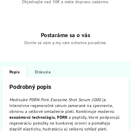
Objednajte nad 50€ a máte dopravu zadarmo.
Postaráme sa o vás
Ozvite sa nám a my vám ochotne poradíme.
Popis
Diskusia
Podrobný popis
Medicube PDRN Pink Exosome Shot Serum 2000
je
intenzívne regeneračné sérum zamerané na spevnenie,
obnovu a celkové omladenie pleti. Kombinuje modernú
exozómovú technológiu
,
PDRN
a peptidy, ktoré podporujú
regeneráciu pokožky na bunkovej úrovni a pomáhajú
zlepšiť elasticitu, hydratáciu aj celkový vzhľad pleti.