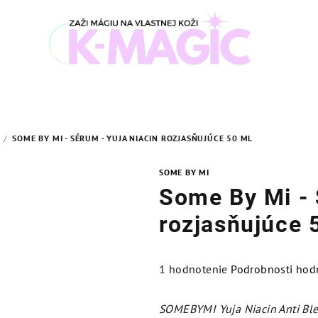
/
SOME BY MI - SÉRUM - YUJA NIACIN ROZJASŇUJÚCE 50 ML
SOME BY MI
Some By Mi - 
rozjasňujúce 
Priemerné
1 hodnotenie
Podrobnosti hod
hodnotenie
produktu
SOMEBYMI Yuja Niacin Anti Bl