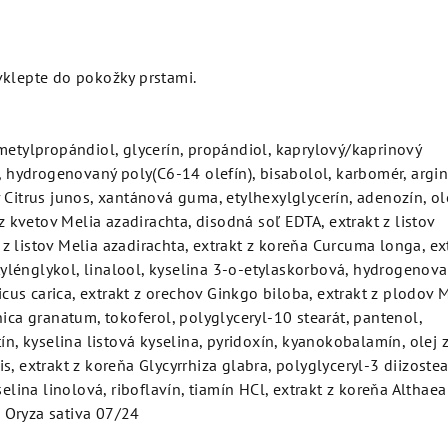
vklepte do pokožky prstami.
metylpropándiol, glycerín, propándiol, kaprylový/kaprinový
l, hydrogenovaný poly(C6-14 olefín), bisabolol, karbomér, argin
 Citrus junos, xantánová guma, etylhexylglycerín, adenozín, ol
 z kvetov Melia azadirachta, disodná soľ EDTA, extrakt z listov
 listov Melia azadirachta, extrakt z koreňa Curcuma longa, ex
butylénglykol, linalool, kyselina 3-o-etylaskorbová, hydrogenov
Ficus carica, extrakt z orechov Ginkgo biloba, extrakt z plodov 
nica granatum, tokoferol, polyglyceryl-10 stearát, pantenol,
ín, kyselina listová kyselina, pyridoxín, kyanokobalamín, olej 
, extrakt z koreňa Glycyrrhiza glabra, polyglyceryl-3 diizostea
selina linolová, riboflavín, tiamín HCl, extrakt z koreňa Althaea
úb Oryza sativa 07/24