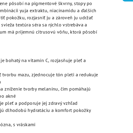
lene pôsobí na pigmentové škvrny, stopy po
mbinácii yuja extraktu, niacínamidu a ďalších
iť pokožku, rozjasniť ju a zároveň ju udržať
svieža textúra séra sa rýchlo vstrebáva a
rum má príjemnú citrusovú vôňu, ktorá pôsobí
je bohatý na vitamín C, rozjasňuje pleť a
tvorbu mazu, zjednocuje tón pleti a redukuje
n
a zníženie tvorby melanínu, čím pomáhajú
 po akné
je pleť a podporuje jej zdravý vzhľad
ú dlhodobú hydratáciu a komfort pokožky
ózna, s vráskami