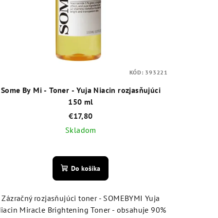
KÓD:
393221
Some By Mi - Toner - Yuja Niacin rozjasňujúci
150 ml
€17,80
Skladom
Priemerné
hodnotenie
Do košíka
produktu
je
4,4
Zázračný rozjasňujúci toner - SOMEBYMI Yuja
z
iacin Miracle Brightening Toner - obsahuje 90%
5