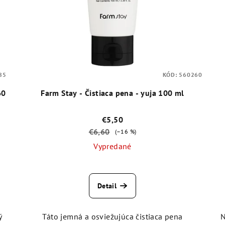
85
KÓD:
560260
60
Farm Stay - Čistiaca pena - yuja 100 ml
€5,50
€6,60
(–16 %)
Vypredané
Priemerné
hodnotenie
Detail
produktu
je
4,3
ý
Táto jemná a osviežujúca čistiaca pena
N
z