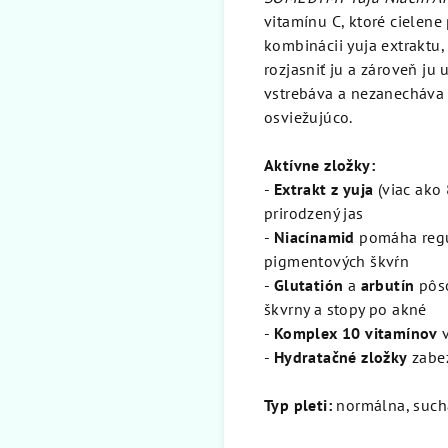
vitamínu C, ktoré cielene
kombinácii yuja extraktu
rozjasniť ju a zároveň ju 
vstrebáva a nezanecháva 
osviežujúco.
Aktívne zložky:
-
Extrakt z yuja
(viac ako 
prirodzený jas
-
Niacínamid
pomáha regul
pigmentových škvŕn
-
Glutatión
a
arbutín
pôso
škvrny a stopy po akné
-
Komplex 10 vitamínov
v
-
Hydratačné zložky
zabez
Typ pleti:
normálna, suchá