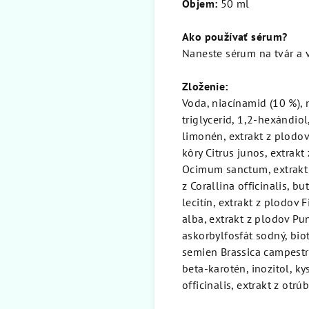
Objem:
50 ml
Ako používať sérum?
Naneste sérum na tvár a 
Zloženie:
Voda, niacínamid (10 %), 
triglycerid, 1,2-hexándio
limonén, extrakt z plodov
kôry Citrus junos, extrakt
Ocimum sanctum, extrakt z
z Corallina officinalis, 
lecitín, extrakt z plodov 
alba, extrakt z plodov Pu
askorbylfosfát sodný, biot
semien Brassica campestris
beta-karotén, inozitol, ky
officinalis, extrakt z otr