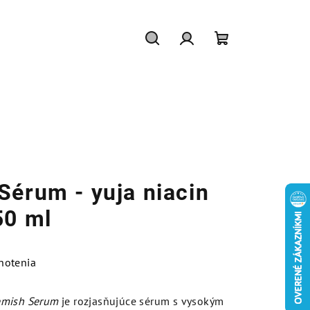
Hľadať
Prihlásenie
Nákupný
košík
Sérum - yuja niacin
50 ml
notenia
emish Serum
je rozjasňujúce sérum s vysokým