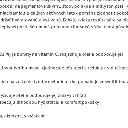
 pôsobí na pigmentové škvrny, stopy po akné a mdlý tón pleti.
, niacínamidu a ďalších aktívnych látok pomáha zjednotiť poko
udržať hydratovanú a vyživenú. Ľahká, svieža textúra séra sa rý
lepkavý pocit. Sérum má príjemnú citrusovú vôňu, ktorá pôsob
82 %) je bohatý na vitamín C, rozjasňuje pleť a podporuje jej
ovať tvorbu mazu, zjednocuje tón pleti a redukuje viditeľnos
bia na zníženie tvorby melanínu, čím pomáhajú zosvetliť tma
yživuje pleť a podporuje jej zdravý vzhľad
pečujú dlhodobú hydratáciu a komfort pokožky
, aknózna, s vráskami