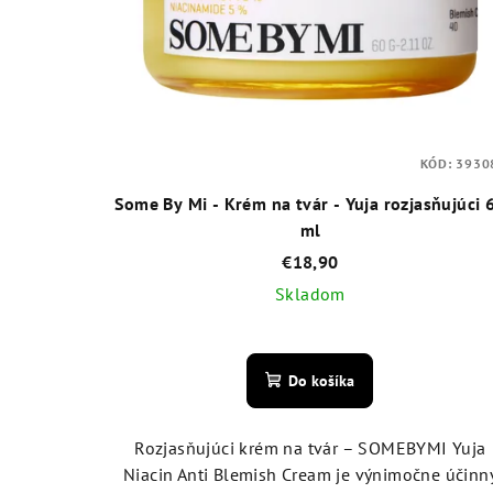
KÓD:
3930
Some By Mi - Krém na tvár - Yuja rozjasňujúci 
ml
€18,90
Skladom
Priemerné
hodnotenie
Do košíka
produktu
je
4,6
Rozjasňujúci krém na tvár – SOMEBYMI Yuja
z
Niacin Anti Blemish Cream je výnimočne účinn
5