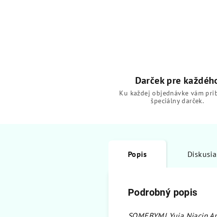
Darček pre každéh
Ku každej objednávke vám pri
špeciálny darček.
Popis
Diskusia
Podrobný popis
SOMEBYMI Yuja Niacin An