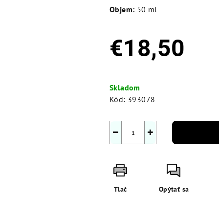
Objem:
50 ml
€18,50
Jednotková
cena:
Skladom
Kód:
393078
−
+
Tlač
Opýtať sa