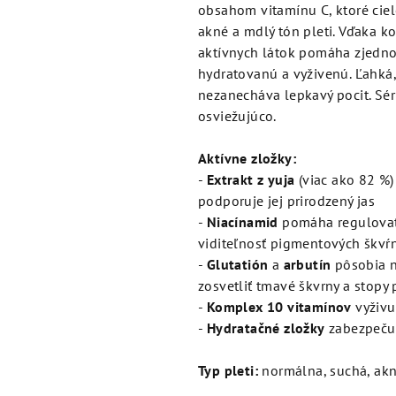
je
obsahom vitamínu C, ktoré cie
5,0
akné a mdlý tón pleti. Vďaka ko
z
aktívnych látok pomáha zjednot
5
hydratovanú a vyživenú. Ľahká, 
hviezdičiek.
nezanecháva lepkavý pocit. Sé
osviežujúco.
Aktívne zložky:
-
Extrakt z yuja
(viac ako 82 %) 
podporuje jej prirodzený jas
-
Niacínamid
pomáha regulovať 
viditeľnosť pigmentových škvŕ
-
Glutatión
a
arbutín
pôsobia n
zosvetliť tmavé škvrny a stopy
-
Komplex 10 vitamínov
vyživu
-
Hydratačné zložky
zabezpečuj
Typ pleti:
normálna, suchá, akn