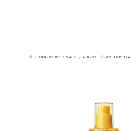
Prejsť
na
obsah
/
10 KROKOV S K-MAGIC
/
6. KROK - SÉRUM, AMPULKA
DOMOV