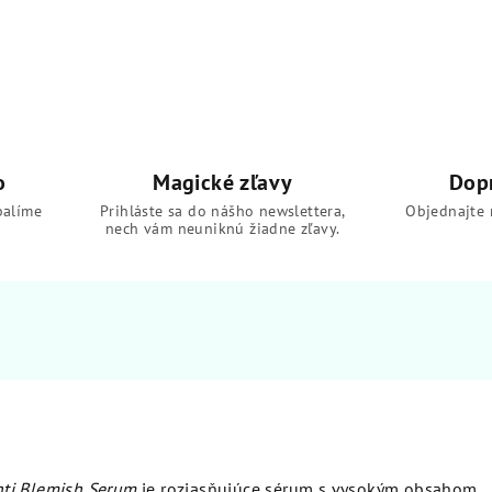
o
Magické zľavy
Dop
balíme
Prihláste sa do nášho newslettera,
Objednajte 
nech vám neuniknú žiadne zľavy.
ti Blemish Serum
je rozjasňujúce sérum s vysokým obsahom