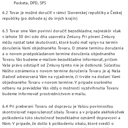
Packeta, DPD, SPS
6.2 Tovar je možné doručiť v rámci Slovenskej republiky a Českej
republiky (po dohode aj do iných krajín)
6.3 Tovar sme Vám povinní doručiť bezodkladne, najneskôr však
v lehote 30 dní odo dňa uzavretia Zmluvy. Pri plnení Zmluvy
môžu nastať také skutočnosti, ktoré budú mať vplyv na termín
doručenia Vami objednaného Tovaru. O zmene termínu doručenia
a o novom predpokladanom termíne doručenia objednaného
Tovaru Vás budeme e-mailom bezodkladne informovať, pričom
Vaše právo odstúpiť od Zmluvy týmto nie je dotknuté. Súčasťou
Nášho oznámenia o novom termíne doručenia Tovaru je aj Naša
žiadosť adresovaná Vám na vyjadrenie, či trváte na dodaní Vami
objednaného Tovaru v novom termíne. V prípade osobného
odberu na prevádzke Vás vždy o možnosti vyzdvihnutia Tovaru
budeme informovať prostredníctvom e-mailu.
6.4 Pri preberaní Tovaru od dopravcu je Vašou povinnosťou
skontrolovať neporušenosť obalu Tovaru a v prípade akéhokoľvek
poškodenia túto skutočnosť bezodkladne oznámiť dopravcovi a
Nám. V prípade, že došlo k poškodeniu obalu, ktoré svedčí o