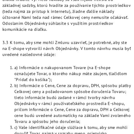
základnej sadzby, ktorú hradíte za používanie týchto prostriedkov
(teda najmä za prístup k internetu), žiadne ďalšie náklady
účtované Nami teda nad rámec Celkovej ceny nemusíte očakávať.
Odoslaním Objednávky súhlasíte s využitím prostriedkov
komunikácie na diaľku.
3.3 K tomu, aby sme mohli Zmluvu uzavrieť, je potrebné, aby ste
na E-shope vytvorili návrh Objednávky. V tomto návrhu musia byť
uvedené nasledovné údaje:
a) Informácie o nakupovanom Tovare (na E-shope
označujete Tovar, o ktorého nákup máte záujem, tlačidlom
"Pridať do košíka");
b) Informácie o Cene, Cene za dopravu, DPH, spôsobu platby
Celkovej ceny a požadovanom spôsobe doručenia Tovaru;
tieto informácie budú zadané v rámci tvorby návrhu
Objednávky v rámci používateľského prostredia E-shopu,
pričom informácie o Cene, Cene za dopravu, DPH a Celkovej
cene budú uvedené automaticky na základe Vami zvoleného
Tovaru a spôsobu jeho doručenia;
c) Vaše identifikačné údaje slúžiace k tomu, aby sme mohli
doručiť Tovar, najmä v rozsahu meno, priezvisko,