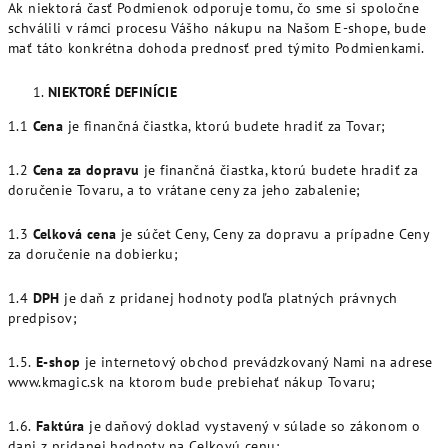
Ak niektorá časť Podmienok odporuje tomu, čo sme si spoločne
schválili v rámci procesu Vášho nákupu na Našom E-shope, bude
mať táto konkrétna dohoda prednosť pred týmito Podmienkami.
NIEKTORÉ DEFINÍCIE
1.1
Cena
je finančná čiastka, ktorú budete hradiť za Tovar;
1.2
Cena za dopravu
je finančná čiastka, ktorú budete hradiť za
doručenie Tovaru, a to vrátane ceny za jeho zabalenie;
1.3
Celková cena
je súčet Ceny, Ceny za dopravu a prípadne Ceny
za doručenie na dobierku;
1.4
DPH
je daň z pridanej hodnoty podľa platných právnych
predpisov;
1.5.
E-shop
je internetový obchod prevádzkovaný Nami na adrese
www.kmagic.sk na ktorom bude prebiehať nákup Tovaru;
1.6.
Faktúra
je daňový doklad vystavený v súlade so zákonom o
dani z pridanej hodnoty na Celkovú cenu;