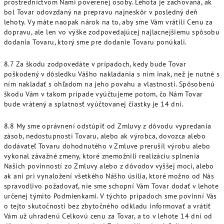
prostredníctvom Nami poverenej osoby. Lehota je zachovaná, ak
bol Tovar odovzdaný na prepravu najneskôr v posledný deň
lehoty. Vy máte naopak nárok na to, aby sme Vám vrátili Cenu za
dopravu, ale len vo výške zodpovedajúcej najlacnejšiemu spôsobu
dodania Tovaru, ktorý sme pre dodanie Tovaru ponúkali.
8.7 Za škodu zodpovedáte v prípadoch, kedy bude Tovar
poškodený v dôsledku Vášho nakladania s ním inak, než je nutné s
ním nakladať s ohľadom na jeho povahu a vlastnosti. Spôsobenú
škodu Vám v takom prípade vyúčtujeme potom, čo Nám Tovar
bude vrátený a splatnosť vyúčtovanej čiastky je 14 dní.
8.8 My sme oprávnení odstúpiť od Zmluvy z dôvodu vypredania
zásob, nedostupnosti Tovaru, alebo ak výrobca, dovozca alebo
dodávateľ Tovaru dohodnutého v Zmluve prerušil výrobu alebo
vykonal závažné zmeny, ktoré znemožnili realizáciu splnenia
Našich povinností zo Zmluvy alebo z dôvodov vyššej moci, alebo
ak ani pri vynaložení všetkého Nášho úsilia, ktoré možno od Nás
spravodlivo požadovať, nie sme schopní Vám Tovar dodať v lehote
určenej týmito Podmienkami. V týchto prípadoch sme povinní Vás
o tejto skutočnosti bez zbytočného odkladu informovať a vrátiť
Vám už uhradenú Celkovú cenu za Tovar, a to v lehote 14 dní od