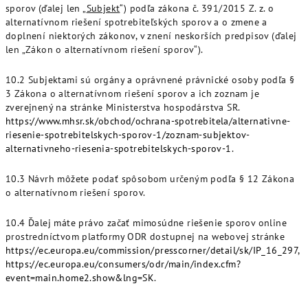
sporov (ďalej len „
Subjekt
“) podľa zákona č. 391/2015 Z. z. o
alternatívnom riešení spotrebiteľských sporov a o zmene a
doplnení niektorých zákonov, v znení neskorších predpisov (ďalej
len „Zákon o alternatívnom riešení sporov“).
10.2 Subjektami sú orgány a oprávnené právnické osoby podľa §
3 Zákona o alternatívnom riešení sporov a ich zoznam je
zverejnený na stránke Ministerstva hospodárstva SR.
https://www.mhsr.sk/obchod/ochrana-spotrebitela/alternativne-
riesenie-spotrebitelskych-sporov-1/zoznam-subjektov-
alternativneho-riesenia-spotrebitelskych-sporov-1
.
10.3 Návrh môžete podať spôsobom určeným podľa § 12 Zákona
o alternatívnom riešení sporov.
10.4 Ďalej máte právo začať mimosúdne riešenie sporov online
prostredníctvom platformy ODR dostupnej na webovej stránke
https://ec.europa.eu/commission/presscorner/detail/sk/IP_16_297
,
https://ec.europa.eu/consumers/odr/main/index.cfm?
event=main.home2.show&lng=SK
.