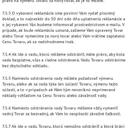
právo na výmenu Tovaru za nový tovar, ak je to možné.
7.5.3 O vybavení reklamácie sme povinní Vám vydať písomný
doklad, a to najneskôr do 30 dní odo dňa uplatnenia reklamácie a
o jej vybavení Vás budeme informovať prostredníctvom e-mailu. V
prípade, ak bude reklamácia uznaná, zašleme Vám opravený Tovar
alebo Tovar vymeníme za nový tovar alebo Vám vrátime zaplatenú
Cenu Tovaru, ak sa nedohodneme inak.
7.5.4 Ak ide o vadu, ktorú môžeme odstrániť, máte právo, aby bola
vada bezplatne, včas a riadne odstránená. Vadu Tovaru odstránime
bez zbytočného odkladu.
7.5.5 Namiesto odstránenia vady môžete požadovať výmenu
Tovaru, alebo ak sa vada týka len súčasti Tovaru, výmenu tejto
súčasti, a to v prípadoch ak Nám tým nevzniknú neprimerané
náklady vzhľadom na Cenu Tovaru alebo závažnosť vady.
7.5.6 Namiesto odstránenia vady Tovaru môžeme vždy vymeniť
vadný Tovar za bezvadný, ak Vám to nespôsobí závažné ťažkosti.
7.5.7 Ak ide o vadu Tovaru, ktorú nemožno odstrániť a ktorá bráni