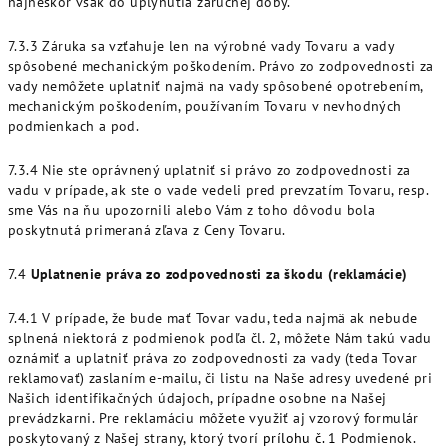
najneskôr však do uplynutia záručnej doby.
7.3.3 Záruka sa vzťahuje len na výrobné vady Tovaru a vady
spôsobené mechanickým poškodením. Právo zo zodpovednosti za
vady nemôžete uplatniť najmä na vady spôsobené opotrebením,
mechanickým poškodením, používaním Tovaru v nevhodných
podmienkach a pod.
7.3.4 Nie ste oprávnený uplatniť si právo zo zodpovednosti za
vadu v prípade, ak ste o vade vedeli pred prevzatím Tovaru, resp.
sme Vás na ňu upozornili alebo Vám z toho dôvodu bola
poskytnutá primeraná zľava z Ceny Tovaru.
7.4
Uplatnenie práva zo zodpovednosti za škodu (reklamácie)
7.4.1 V prípade, že bude mať Tovar vadu, teda najmä ak nebude
splnená niektorá z podmienok podľa čl. 2, môžete Nám takú vadu
oznámiť a uplatniť práva zo zodpovednosti za vady (teda Tovar
reklamovať) zaslaním e-mailu, či listu na Naše adresy uvedené pri
Našich identifikačných údajoch, prípadne osobne na Našej
prevádzkarni. Pre reklamáciu môžete využiť aj vzorový formulár
poskytovaný z Našej strany, ktorý tvorí
prílohu č. 1
Podmienok.