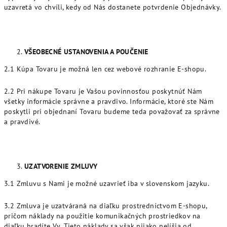
uzavretá vo chvíli, kedy od Nás dostanete potvrdenie Objednávky.
VŠEOBECNÉ USTANOVENIA A POUČENIE
2.1 Kúpa Tovaru je možná len cez webové rozhranie E-shopu.
2.2 Pri nákupe Tovaru je Vašou povinnosťou poskytnúť Nám
všetky informácie správne a pravdivo. Informácie, ktoré ste Nám
poskytli pri objednaní Tovaru budeme teda považovať za správne
a pravdivé.
UZATVORENIE ZMLUVY
3.1 Zmluvu s Nami je možné uzavrieť iba v slovenskom jazyku.
3.2 Zmluva je uzatváraná na diaľku prostredníctvom E-shopu,
pričom náklady na použitie komunikačných prostriedkov na
diaľku hradíte Vy. Tieto náklady sa však nijako nelíšia od