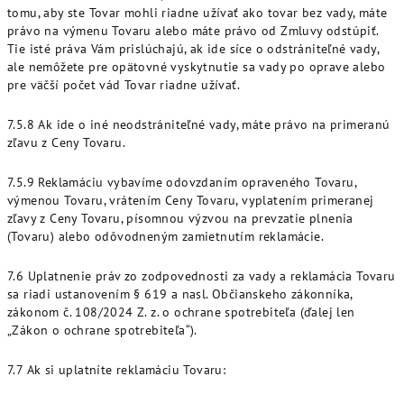
tomu, aby ste Tovar mohli riadne užívať ako tovar bez vady, máte
právo na výmenu Tovaru alebo máte právo od Zmluvy odstúpiť.
Tie isté práva Vám prislúchajú, ak ide síce o odstrániteľné vady,
ale nemôžete pre opätovné vyskytnutie sa vady po oprave alebo
pre väčší počet vád Tovar riadne užívať.
7.5.8 Ak ide o iné neodstrániteľné vady, máte právo na primeranú
zľavu z Ceny Tovaru.
7.5.9 Reklamáciu vybavíme odovzdaním opraveného Tovaru,
výmenou Tovaru, vrátením Ceny Tovaru, vyplatením primeranej
zľavy z Ceny Tovaru, písomnou výzvou na prevzatie plnenia
(Tovaru) alebo odôvodneným zamietnutím reklamácie.
7.6 Uplatnenie práv zo zodpovednosti za vady a reklamácia Tovaru
sa riadi ustanovením § 619 a nasl. Občianskeho zákonníka,
zákonom č. 108/2024 Z. z. o ochrane spotrebiteľa (ďalej len
„Zákon o ochrane spotrebiteľa“).
7.7 Ak si uplatníte reklamáciu Tovaru: