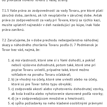
od prevzatia nového Tovaru z Vašej strany.
7.1.5 Vaše práva zo zodpovednosti za vady Tovaru, pre ktoré platí
záručná doba, zaniknú, ak ich neuplatníte v záručnej dobe. Avšak
práva zo zodpovednosti za vady pri Tovare, ktorý sa rýchlo kazí,
musíte uplatniť najneskôr v deň nasledujúci po kúpe, inak Vaše
práva zaniknú.
7.2 Zaručujeme, že v dobe prechodu nebezpečenstva náhodnej
skazy a náhodného zhoršenia Tovaru podľa čl. 7 Podmienok je
Tovar bez vád, najmä, že:
a) má vlastnosti, ktoré sme si s Vami dohodli, a pokiaľ
neboli výslovne dohodnuté, potom také, ktoré sme pri
popise Tovaru uviedli, prípadne také, ktoré možno
vzhľadom na povahu Tovaru očakávať;
b) je vhodný na účely, ktoré sme uviedli alebo na účely,
ktoré sú pre Tovar tohto typu obvyklé;
c) zodpovedá akosti alebo vyhotoveniu dohodnutej vzorky,
ak bola kvalita alebo vyhotovenie stanovené podľa vzorky;
d) je v zodpovedajúcom množstve a hmotnosti;
e) spĺňa požiadavky na neho kladené osobitnými právnymi