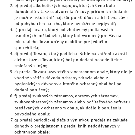
b) predaj alkoholických nápojov, ktorých Cena bola
dohodnutá v čase uzatvorenia Zmluvy, pričom ich dodanie
je možné uskutočniť najskôr po 30 dňoch a ich Cena závisí
od pohybu cien na trhu, ktoré nemôžeme ovplyvniť;
c) predaj Tovaru, ktorý bol zhotovený podľa vašich
osobitných požiadaviek, ktorý bol vyrobený pre Vás na
mieru alebo Tovar určený osobitne pre jedného
spotrebiteľa;
d) predaj Tovaru, ktorý podlieha rýchlemu zníženiu akosti
alebo skaze a Tovar, ktorý bol po dodaní neoddeliteľne
zmiešaný s iným;
e) predaj Tovaru uzavretého v ochrannom obale, ktorý nie je
vhodné vrátiť z dôvodu ochrany zdravia alebo z
hygienických dôvodov a ktorého ochranný obal bol po
dodaní porušený;
f) predaj zvukových záznamov, obrazových záznamov,
zvukovoobrazových záznamov alebo počítačového softvéru
predávaných v ochrannom obale, ak došlo k porušeniu
pôvodného obalu;
g) predaj periodickej tlače s výnimkou predaja na základe
dohody o predplatnom a predaj kníh nedodávaných v
ochrannom obale;