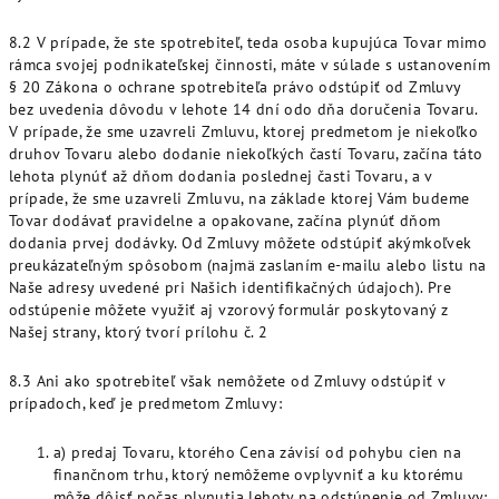
8.2 V prípade, že ste spotrebiteľ, teda osoba kupujúca Tovar mimo
rámca svojej podnikateľskej činnosti, máte v súlade s ustanovením
§ 20 Zákona o ochrane spotrebiteľa právo odstúpiť od Zmluvy
bez uvedenia dôvodu v lehote 14 dní odo dňa doručenia Tovaru.
V prípade, že sme uzavreli Zmluvu, ktorej predmetom je niekoľko
druhov Tovaru alebo dodanie niekoľkých častí Tovaru, začína táto
lehota plynúť až dňom dodania poslednej časti Tovaru, a v
prípade, že sme uzavreli Zmluvu, na základe ktorej Vám budeme
Tovar dodávať pravidelne a opakovane, začína plynúť dňom
dodania prvej dodávky. Od Zmluvy môžete odstúpiť akýmkoľvek
preukázateľným spôsobom (najmä zaslaním e-mailu alebo listu na
Naše adresy uvedené pri Našich identifikačných údajoch). Pre
odstúpenie môžete využiť aj vzorový formulár poskytovaný z
Našej strany, ktorý tvorí prílohu č. 2
8.3 Ani ako spotrebiteľ však nemôžete od Zmluvy odstúpiť v
prípadoch, keď je predmetom Zmluvy:
a) predaj Tovaru, ktorého Cena závisí od pohybu cien na
finančnom trhu, ktorý nemôžeme ovplyvniť a ku ktorému
môže dôjsť počas plynutia lehoty na odstúpenie od Zmluvy;