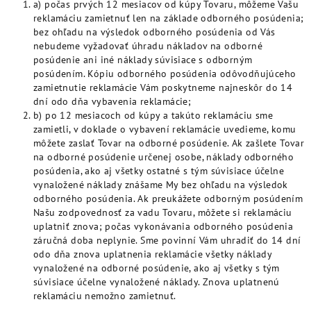
a) počas prvých 12 mesiacov od kúpy Tovaru, môžeme Vašu
reklamáciu zamietnuť len na základe odborného posúdenia;
bez ohľadu na výsledok odborného posúdenia od Vás
nebudeme vyžadovať úhradu nákladov na odborné
posúdenie ani iné náklady súvisiace s odborným
posúdením. Kópiu odborného posúdenia odôvodňujúceho
zamietnutie reklamácie Vám poskytneme najneskôr do 14
dní odo dňa vybavenia reklamácie;
b) po 12 mesiacoch od kúpy a takúto reklamáciu sme
zamietli, v doklade o vybavení reklamácie uvedieme, komu
môžete zaslať Tovar na odborné posúdenie. Ak zašlete Tovar
na odborné posúdenie určenej osobe, náklady odborného
posúdenia, ako aj všetky ostatné s tým súvisiace účelne
vynaložené náklady znášame My bez ohľadu na výsledok
odborného posúdenia. Ak preukážete odborným posúdením
Našu zodpovednosť za vadu Tovaru, môžete si reklamáciu
uplatniť znova; počas vykonávania odborného posúdenia
záručná doba neplynie. Sme povinní Vám uhradiť do 14 dní
odo dňa znova uplatnenia reklamácie všetky náklady
vynaložené na odborné posúdenie, ako aj všetky s tým
súvisiace účelne vynaložené náklady. Znova uplatnenú
reklamáciu nemožno zamietnuť.