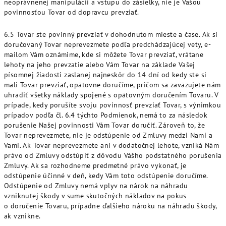
neoprávnenej manipulácii a vstupu do zásielky, nie je Vašou
povinnosťou Tovar od dopravcu prevziať.
6.5 Tovar ste povinný prevziať v dohodnutom mieste a čase. Ak si
doručovaný Tovar neprevezmete podľa predchádzajúcej vety, e-
mailom Vám oznámime, kde si môžete Tovar prevziať, vrátane
lehoty na jeho prevzatie alebo Vám Tovar na základe Vašej
písomnej žiadosti zaslanej najneskôr do 14 dní od kedy ste si
mali Tovar prevziať, opätovne doručíme, pričom sa zaväzujete nám
uhradiť všetky náklady spojené s opätovným doručením Tovaru. V
prípade, kedy porušíte svoju povinnosť prevziať Tovar, s výnimkou
prípadov podľa
čl. 6.4
týchto Podmienok, nemá to za následok
porušenie Našej povinnosti Vám Tovar doručiť. Zároveň to, že
Tovar neprevezmete, nie je odstúpenie od Zmluvy medzi Nami a
Vami. Ak Tovar neprevezmete ani v dodatočnej lehote, vzniká Nám
právo od Zmluvy odstúpiť z dôvodu Vášho podstatného porušenia
Zmluvy. Ak sa rozhodneme predmetné právo vykonať, je
odstúpenie účinné v deň, kedy Vám toto odstúpenie doručíme.
Odstúpenie od Zmluvy nemá vplyv na nárok na náhradu
vzniknutej škody v sume skutočných nákladov na pokus
o doručenie Tovaru, prípadne ďalšieho nároku na náhradu škody,
ak vznikne.