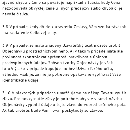
zjavnú chybu v Cene sa považuje napríklad situácia, kedy Cena
nezodpovedá obvyklej cene u iných predajcov alebo chýba či je
navyše číslica.
3.8 V prípade, kedy dôjde k uzavretiu Zmluvy, Vám vzniká záväzok
na zaplatenie Celkovej ceny.
3.9 V prípade, že máte zriadený Užívateľský účet môžete urobiť
Objednávku prostredníctvom neho. Aj v takom prípade máte ale
povinnosť skontrolovať správnosť, pravdivosť a úplnosť
predvyplnených údajov. Spôsob tvorby Objednávky je však
totožný, ako v prípade kupujúceho bez Užívateľského účtu,
výhodou však je, že nie je potrebné opakovane vyplňovať Vaše
identifikačné údaje.
3.10 V niektorých prípadoch umožňujeme na nákup Tovaru využiť
zľavu. Pre poskytnutie zľavy je potrebné, aby ste v rámci návrhu
Objednávky vyplnili údaje o tejto zľave do vopred určeného poľa.
Ak tak urobíte, bude Vám Tovar poskytnutý so zľavou.