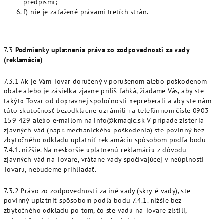
predpismi;
f) nie je zaťažené právami tretích strán.
7.3
Podmienky uplatnenia práva zo zodpovednosti za vady
(reklamácie)
7.3.1 Ak je Vám Tovar doručený v porušenom alebo poškodenom
obale alebo je zásielka zjavne príliš ľahká, žiadame Vás, aby ste
takýto Tovar od dopravnej spoločnosti nepreberali a aby ste nám
túto skutočnosť bezodkladne oznámili na telefónnom čísle 0903
159 429 alebo e-mailom na info@kmagic.sk V prípade zistenia
zjavných vád (napr. mechanického poškodenia) ste povinný bez
zbytočného odkladu uplatniť reklamáciu spôsobom podľa bodu
7.4.1. nižšie. Na neskoršie uplatnenú reklamáciu z dôvodu
zjavných vád na Tovare, vrátane vady spočívajúcej v neúplnosti
Tovaru, nebudeme prihliadať.
7.3.2 Právo zo zodpovednosti za iné vady (skryté vady), ste
povinný uplatniť spôsobom podľa bodu
7.4.1
. nižšie bez
zbytočného odkladu po tom, čo ste vadu na Tovare zistili,