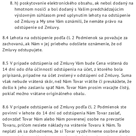
h) poskytovanie elektronického obsahu, ak nebol dodaný na
hmotnom nosiči a bol dodaný s Vašim predchádzajúcim
výslovným súhlasom pred uplynutím lehoty na odstúpenie
od Zmluvy a My sme Vám oznámili, že nemáte právo na
odstúpenie od Zmluvy.
8.4 Lehota na odstúpenie podľa čl. 2 Podmienok sa považuje za
zachovanú, ak Nám v jej priebehu odošlete oznámenie, že od
Zmluvy odstupujete.
8.5 V prípade odstúpenia od Zmluvy Vám bude Cena vrátená do
14 dní odo dňa účinnosti odstúpenia na účet, z ktorého bola
pripísaná, prípadne na účet zvolený v odstúpení od Zmluvy. Suma
však nebude vrátená skôr, než Nám Tovar vrátite či preukážete, že
došlo k jeho zaslaniu späť Nám. Tovar Nám prosím vracajte čistý,
pokiaľ možno vrátane originálneho obalu.
8.6 V prípade odstúpenia od Zmluvy podľa čl. 2 Podmienok ste
povinní v lehote do 14 dní od odstúpenia Nám Tovar zaslať,
odovzdať Tovar Nám alebo Nám poverenej osobe na prevzatie
Tovaru, pričom nesiete náklady na vrátenie Tovaru k Nám. To
neplatí ak sa dohodneme, že si Tovar vyzdvihneme osobne alebo