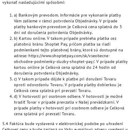
vykonať nasledujúcimi spôsobmi:
a) Bankovým prevodom. Informácie pre vykonanie platby
Vám zašleme v rámci potvrdenia Objednávky. V prípade
platby bankovým prevodom je Celková cena splatná do 3
dní od doručenia potvrdenia Objednávky
.
b) Kartou online. V takom prípade prebieha platba cez
platobnú bránu Shoptet Pay, pričom platba sa riadi
podmienkami tejto platobnej brány, ktoré sú dostupné na
adrese: https://www.shoptetpay.com/sk/vseobecne-
obchodne-podmienky-sluzby-shoptet-pay/. V prípade platby
kartou online je Celková cena splatná do 24 hodín od
doručenia potvrdenia Objednávky
.
c) V takom prípade dôjde k platbe pri doručení Tovaru
oproti odovzdaniu Tovaru. V prípade platby dobierkou je
Celková cena splatná pri prevzatí Tovaru.
d) V hotovosti pri osobnom odbere. V hotovosti je možné
hradiť Tovar v prípade prevzatia v Našej prevádzkarni. V
prípade platby v hotovosti pri osobnom odbere je Celková
cena splatná pri prevzatí Tovaru.
5.4 Faktúra bude vystavená v elektronickej podobe po uhradení
Celkovej ceny a bude zaslaná na Vašu e-mailovú adresu uvedenú v