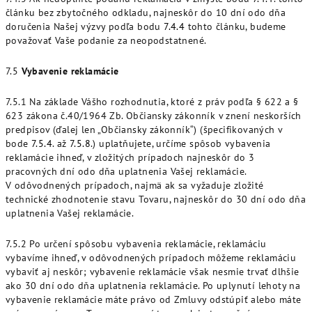
článku bez zbytočného odkladu, najneskôr do 10 dní odo dňa
doručenia Našej výzvy podľa bodu
7.4.4
tohto článku, budeme
považovať Vaše podanie za neopodstatnené.
7.5
Vybavenie reklamácie
7.5.1 Na základe Vášho rozhodnutia, ktoré z práv podľa § 622 a §
623 zákona č.40/1964 Zb. Občiansky zákonník v znení neskorších
predpisov (ďalej len „Občiansky zákonník“) (špecifikovaných v
bode
7.5.4
. až
7.5.8
.) uplatňujete, určíme spôsob vybavenia
reklamácie ihneď, v zložitých prípadoch najneskôr do 3
pracovných dní odo dňa uplatnenia Vašej reklamácie.
V odôvodnených prípadoch, najmä ak sa vyžaduje zložité
technické zhodnotenie stavu Tovaru, najneskôr do 30 dní odo dňa
uplatnenia Vašej reklamácie.
7.5.2 Po určení spôsobu vybavenia reklamácie, reklamáciu
vybavíme ihneď, v odôvodnených prípadoch môžeme reklamáciu
vybaviť aj neskôr; vybavenie reklamácie však nesmie trvať dlhšie
ako 30 dní odo dňa uplatnenia reklamácie. Po uplynutí lehoty na
vybavenie reklamácie máte právo od Zmluvy odstúpiť alebo máte