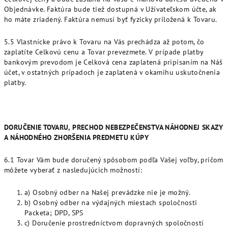
Objednávke. Faktúra bude tiež dostupná v Užívateľskom účte, ak
ho máte zriadený. Faktúra nemusí byť fyzicky priložená k Tovaru.
5.5 Vlastnícke právo k Tovaru na Vás prechádza až potom, čo
zaplatíte Celkovú cenu a Tovar prevezmete. V prípade platby
bankovým prevodom je Celková cena zaplatená pripísaním na Náš
účet, v ostatných prípadoch je zaplatená v okamihu uskutočnenia
platby.
DORUČENIE TOVARU, PRECHOD NEBEZPEČENSTVA NÁHODNEJ SKAZY
A NÁHODNÉHO ZHORŠENIA PREDMETU KÚPY
6.1 Tovar Vám bude doručený spôsobom podľa Vašej voľby, pričom
môžete vyberať z nasledujúcich možností:
a) Osobný odber na Našej prevádzke nie je možný.
b) Osobný odber na výdajných miestach spoločnosti
Packeta; DPD, SPS
c) Doručenie prostredníctvom dopravných spoločností