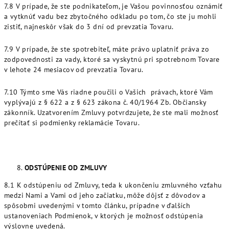
7.8 V prípade, že ste podnikateľom, je Vašou povinnosťou oznámiť
a vytknúť vadu bez zbytočného odkladu po tom, čo ste ju mohli
zistiť, najneskôr však do 3 dní od prevzatia Tovaru.
7.9 V prípade, že ste spotrebiteľ, máte právo uplatniť práva zo
zodpovednosti za vady, ktoré sa vyskytnú pri spotrebnom Tovare
v lehote 24 mesiacov od prevzatia Tovaru.
7.10 Týmto sme Vás riadne poučili o Vašich právach, ktoré Vám
vyplývajú z § 622 a z § 623 zákona č. 40/1964 Zb. Občiansky
zákonník. Uzatvorením Zmluvy potvrdzujete, že ste mali možnosť
prečítať si podmienky reklamácie Tovaru.
ODSTÚPENIE OD ZMLUVY
8.1 K odstúpeniu od Zmluvy, teda k ukončeniu zmluvného vzťahu
medzi Nami a Vami od jeho začiatku, môže dôjsť z dôvodov a
spôsobmi uvedenými v tomto článku, prípadne v ďalších
ustanoveniach Podmienok, v ktorých je možnosť odstúpenia
výslovne uvedená.