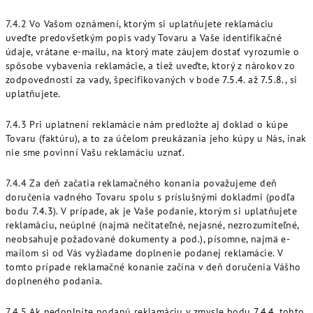
7.4.2 Vo Vašom oznámení, ktorým si uplatňujete reklamáciu
uveďte predovšetkým popis vady Tovaru a Vaše identifikačné
údaje, vrátane e-mailu, na ktorý mate záujem dostať vyrozumie o
spôsobe vybavenia reklamácie, a tiež uveďte, ktorý z nárokov zo
zodpovednosti za vady, špecifikovaných v bode
7.5.4
. až
7.5.8
., si
uplatňujete.
7.4.3 Pri uplatnení reklamácie nám predložte aj doklad o kúpe
Tovaru (faktúru), a to za účelom preukázania jeho kúpy u Nás, inak
nie sme povinní Vašu reklamáciu uznať.
7.4.4 Za deň začatia reklamačného konania považujeme deň
doručenia vadného Tovaru spolu s príslušnými dokladmi (podľa
bodu
7.4.3
). V prípade, ak je Vaše podanie, ktorým si uplatňujete
reklamáciu, neúplné (najmä nečitateľné, nejasné, nezrozumiteľné,
neobsahuje požadované dokumenty a pod.), písomne, najmä e-
mailom si od Vás vyžiadame doplnenie podanej reklamácie. V
tomto prípade reklamačné konanie začína v deň doručenia Vášho
doplneného podania.
7.4.5 Ak nedoplníte podanú reklamáciu v zmysle bodu
7.4.4
. tohto