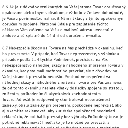
6.6 Ak je z dôvodov vzniknutých na Vašej strane Tovar doručovaný
opakovane alebo iným spôsobom, než bolo v Zmluve dohodnuté,
je Vašou povinnosťou nahradiť Nám náklady s týmto opakovaným
doručením spojené. Platobné údaje pre zaplatenie týchto
nákladov Vám zašleme na Vašu e-mailovú adresu uvedenú v
Zmluve a sú splatné do 14 dní od doručenia e-mailu.
6.7 Nebezpečie škody na Tovare na Vás prechádza v okamihu, keď
ho prevezmete. V prípade, keď Tovar neprevezmete, s výnimkou
prípadov podľa čl. 4 týchto Podmienok, prechádza na Vás
nebezpečenstvo náhodnej skazy a náhodného zhoršenia Tovaru v
okamihu, kedy ste mali možnosť ho prevziať, ale z dôvodov na
Vašej strane k prevzatiu nedošlo. Prechod nebezpečenstva
náhodnej skazy a náhodného zhoršenia Tovaru pre Vás znamená,
že od tohto okamihu nesiete všetky dôsledky spojené so stratou,
zničením, poškodením či akýmkoľvek znehodnotením
Tovaru.
Adresát je zodpovedný skontrolovať neporušenosť
zásielky, obalu zásielky pri preberaní, poškodené neprevziať, ako
aj okamžite reklamovať; aby kuriérske spoločnosti neodmietli
reklamáciu, že bol balík prevzatý bez výhrady. Poškodený tovar je
potrebné reklamovať hneď, ako je to možné po prevzatí, a