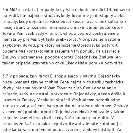
3.6 Môžu nastať aj prípady, kedy Vám nebudeme môcť Objednávku
potvrdiť. Ide najmä o situácie, kedy Tovar nie je dostupný alebo
prípady, kedy objednáte väčší počet kusov Tovaru, než koľko je z
našej strany umožnené. Informáciu o maximálnom počte kusov
Tovaru Vám však vždy v rámci E-shopu vopred poskytneme a
nemala by pre Vás byť teda prekvapivá. V prípade, že nastane
akýkoľvek dôvod, pre ktorý nemôžeme Objednávku potvrdiť,
budeme Vás kontaktovať a zašleme Vám ponuku na uzavretie
Zmluvy v pozmenenej podobe oproti Objednávke. Zmluva je v
takom prípade uzavretá vo chvíli, kedy Našu ponuku potvrdíte.
3.7 V prípade, že v rámci E-shopu alebo v návrhu Objednávky
bude uvedená zjavne chybná Cena najmä v dôsledku technickej
chyby, nie sme povinní Vám Tovar za túto Cenu dodať ani v
prípade, kedy ste dostali potvrdenie Objednávky, a teda došlo k
uzavretiu Zmluvy. V takejto situácii Vás budeme bezodkladne
kontaktovať a zašleme Vám ponuku na uzatvorenie novej Zmluvy
v zmenenej podobe oproti Objednávke. Nová Zmluva je v takom
prípade uzavretá vo chvíli, kedy Našu ponuku potvrdíte. V
prípade, že Našu ponuku nepotvrdíte ani v lehote 3 dní od jej
odoslania, sme oprávnení od uzatvorenej Zmluvy odstúpiť. Za