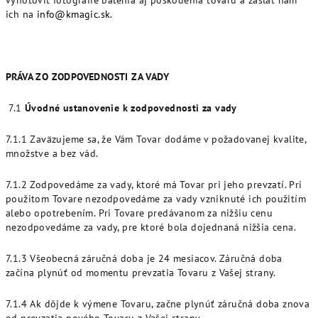
vyhotoviť fotografie balenia aj poškodenia tovaru a zaslať nám
ich na
info@kmagic.sk
.
PRÁVA ZO ZODPOVEDNOSTI ZA VADY
7.1
Úvodné ustanovenie k zodpovednosti za vady
7.1.1 Zaväzujeme sa, že Vám Tovar dodáme v požadovanej kvalite,
množstve a bez vád.
7.1.2 Zodpovedáme za vady, ktoré má Tovar pri jeho prevzatí. Pri
použitom Tovare nezodpovedáme za vady vzniknuté ich použitím
alebo opotrebením. Pri Tovare predávanom za nižšiu cenu
nezodpovedáme za vady, pre ktoré bola dojednaná nižšia cena.
7.1.3 Všeobecná záručná doba je 24 mesiacov. Záručná doba
začína plynúť od momentu prevzatia Tovaru z Vašej strany.
7.1.4 Ak dôjde k výmene Tovaru, začne plynúť záručná doba znova