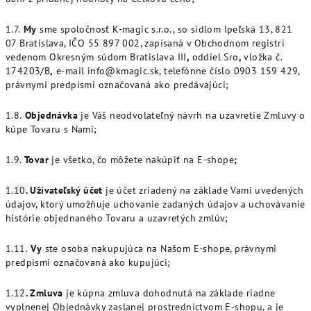
1.7.
My
sme spoločnosť K-magic s.r.o., so sídlom Ipeľská 13, 821
07 Bratislava, IČO 55 897 002, zapísaná v Obchodnom registri
vedenom Okresným súdom Bratislava III
,
oddiel Sro
,
vložka č.
174203/B
,
e-mail info@kmagic.sk, telefónne číslo 0903 159 429,
právnymi predpismi označovaná ako predávajúci;
1.8.
Objednávka
je Váš neodvolateľný návrh na uzavretie Zmluvy o
kúpe Tovaru s Nami;
1.9.
Tovar
je všetko, čo môžete nakúpiť na E-shope
;
1.10
. Užívateľský účet
je účet zriadený na základe Vami uvedených
údajov, ktorý umožňuje uchovanie zadaných údajov a uchovávanie
histórie objednaného Tovaru a uzavretých zmlúv;
1.11.
Vy
ste osoba nakupujúca na Našom E-shope, právnymi
predpismi označovaná ako kupujúci;
1.12
. Zmluva
je kúpna zmluva dohodnutá na základe riadne
vyplnenej Objednávky zaslanej prostredníctvom E-shopu, a je