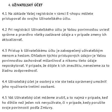
UŽIVATEĽSKÝ ÚČET
4.1 Na základe Vašej registrácie v rámci E-shopu môžete
pristupovať do svojho Užívateľského účtu.
4.2 Pri registrácii Užívateľského účtu je Vašou povinnosťou uviesť
správne a pravdivo všetky zadávané údaje a v prípade zmeny ich
aktualizovať.
4.3 Prístup k Užívateľskému účtu je zabezpečený užívateľským
menom a heslom. Ohľadom týchto prístupových údajov je Vašou
povinnosťou zachovávať mlčanlivosť a nikomu tieto údaje
neposkytovať. V prípade, že dôjde k ich zneužitiu, nenesieme za to
žiadnu zodpovednosť.
4.4 Užívateľský účet je osobný a nie ste teda oprávnený umožniť
jeho využívanie tretími osobami.
4.5 Váš Užívateľský účet môžeme zrušiť, a to najmä v prípade, keď
ho dlhšie než jeden rok nevyužívate, či v prípade, kedy porušíte
svoje povinnosti podľa Zmluvy.