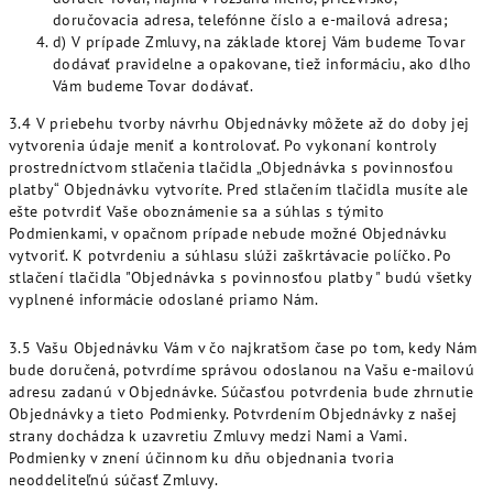
doručovacia adresa, telefónne číslo a e-mailová adresa;
d) V prípade Zmluvy, na základe ktorej Vám budeme Tovar
dodávať pravidelne a opakovane, tiež informáciu, ako dlho
Vám budeme Tovar dodávať.
3.4 V priebehu tvorby návrhu Objednávky môžete až do doby jej
vytvorenia údaje meniť a kontrolovať. Po vykonaní kontroly
prostredníctvom stlačenia tlačidla „Objednávka s povinnosťou
platby“ Objednávku vytvoríte. Pred stlačením tlačidla musíte ale
ešte potvrdiť Vaše oboznámenie sa a súhlas s týmito
Podmienkami, v opačnom prípade nebude možné Objednávku
vytvoriť. K potvrdeniu a súhlasu slúži zaškrtávacie políčko. Po
stlačení tlačidla "Objednávka s povinnosťou platby " budú všetky
vyplnené informácie odoslané priamo Nám.
3.5 Vašu Objednávku Vám v čo najkratšom čase po tom, kedy Nám
bude doručená, potvrdíme správou odoslanou na Vašu e-mailovú
adresu zadanú v Objednávke. Súčasťou potvrdenia bude zhrnutie
Objednávky a tieto Podmienky. Potvrdením Objednávky z našej
strany dochádza k uzavretiu Zmluvy medzi Nami a Vami.
Podmienky v znení účinnom ku dňu objednania tvoria
neoddeliteľnú súčasť Zmluvy.