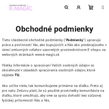
Prejsť
na
obsah
Nákupn
Hľadať
Prihlásenie
Obchodné podmienky
košík
Tieto všeobecné obchodné podmienky ("
Podmienky
") upravujú
práva a povinnosti Vás, ako kupujúcich a Nás ako predávajúceho v
rámci zmluvných vzťahov uzavretých prostredníctvom E-shopu na
webových stránkach www.k-magic.sk
Všetky informácie o spracúvaní Vašich osobných údajov sú
obsiahnuté v zásadách spracúvania osobných údajov, ktoré
nájdete
TU
.
Ako určite viete, tak komunikujeme primárne na diaľku. Preto aj
pre našu Zmluvu platí, že sú použité prostriedky komunikácie na
diaľku, ktoré umožňujú, aby sme sa spolu dohodli bez súčasnej
fyzickej prítomnosti Nás a Vás.