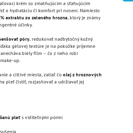
opaľovací krém so zmatňujúcim a sťahujúcim
sť o hydratáciu či komfort pri nosení. Namiesto
 % extraktu zo zeleného hrozna
, ktorý je známy
ingentné účinky.
enšovať póry
, redukovať nadbytočný kožný
 Vďaka gélovej textúre je na pokožke príjemne
zanecháva biely film – čo z neho robí
 make-up.
ie a citlivé miesta, zatiaľ čo
olej z hroznových
 pleť čistiť, rozjasňovať a udržiavať jej
šanú pleť
s viditeľnými pórmi
ysušenia