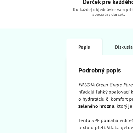
Darček pre každéh
Ku každej objednávke vám pri
špeciálny darček.
Popis
Diskusia
Podrobný popis
FRUDIA Green Grape Pore
hľadajú ľahký opaľovací 
o hydratáciu či komfort 
zeleného hrozna
, ktorý 
Tento SPF pomáha vidite
textúru pleti. Vďaka gélo