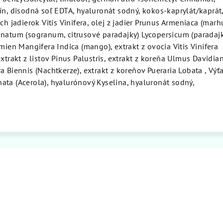
ín, disodná soľ EDTA, hyaluronát sodný, kokos-kaprylát/kaprát
ch jadierok Vitis Vinifera, olej z jadier Prunus Armeniaca (marhu
anatum (sogranum, citrusové paradajky) Lycopersicum (paradaj
mien Mangifera Indica (mango), extrakt z ovocia Vitis Vinifera
xtrakt z listov Pinus Palustris, extrakt z koreňa Ulmus Davidian
a Biennis (Nachtkerze), extrakt z koreňov Pueraria Lobata , Výť
ata (Acerola), hyalurónový Kyselina, hyaluronát sodný,