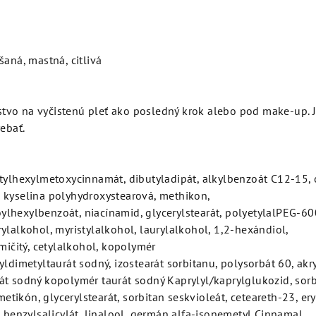
aná, mastná, citlivá
tvo na vyčistenú pleť ako posledný krok alebo pod make-up.
rebať.
etylhexylmetoxycinnamát, dibutyladipát, alkylbenzoát C12-15, 
tý, kyselina polyhydroxystearová, methikon,
lhexylbenzoát, niacínamid, glycerylstearát, polyetylalPEG-600
ylalkohol, myristylalkohol, laurylalkohol, 1,2-hexándiol,
emičitý, cetylalkohol, kopolymér
yldimetyltaurát sodný, izostearát sorbitanu, polysorbát 60, akr
át sodný kopolymér taurát sodný Kaprylyl/kaprylglukozid, sorb
metikón, glycerylstearát, sorbitan seskvioleát, ceteareth-23, eryt
, benzylsalicylát, linalool, germán alfa-isonemetyl Cinnamal,