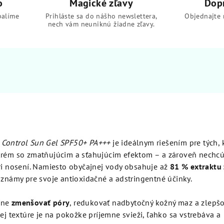
o
Magické zľavy
Dop
balíme
Prihláste sa do nášho newslettera,
Objednajte 
nech vám neuniknú žiadne zľavy.
 Control Sun Gel SPF50+ PA+++
je ideálnym riešením pre tých, 
krém so zmatňujúcim a sťahujúcim efektom – a zároveň nechcú 
pri nosení. Namiesto obyčajnej vody obsahuje až
81 % extraktu
je známy pre svoje antioxidačné a adstringentné účinky.
ľne
zmenšovať póry
, redukovať nadbytočný kožný maz a zlepš
vej textúre je na pokožke príjemne svieži, ľahko sa vstrebáva a