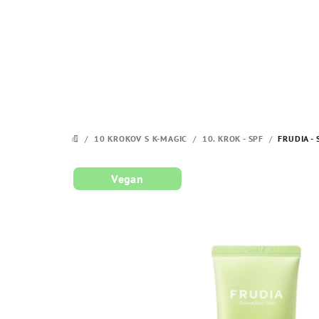
Prejsť
na
obsah
/
10 KROKOV S K-MAGIC
/
10. KROK - SPF
/
FRUDIA -
DOMOV
Vegan