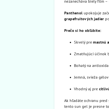
nezanecháva biely film –
Panthenol
upokojuje začer
grapefruitových jadier
po
Prečo si ho obľúbite:
Skvelý pre
mastnú a
Zmatňujúci účinok 
Bohatý na antioxida
Jemná, svieža gélov
Vhodný aj pre
citliv
Ak hľadáte ochranu pred 
tento sun gel je presne to