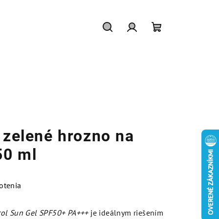
Hľadať
Prihlásenie
Nákupný
košík
- zelené hrozno na
50 ml
otenia
rol Sun Gel SPF50+ PA+++
je ideálnym riešením