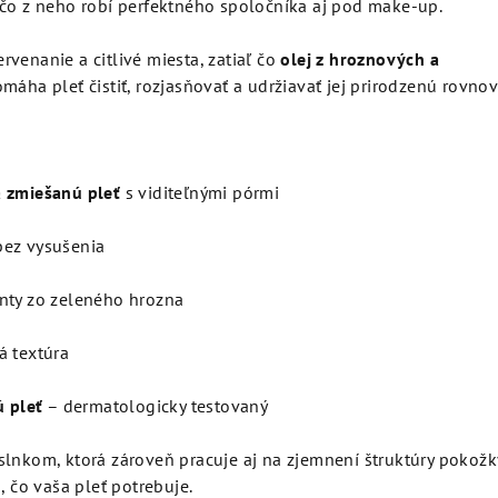
 čo z neho robí perfektného spoločníka aj pod make-up.
venanie a citlivé miesta, zatiaľ čo
olej z hroznových a
máha pleť čistiť, rozjasňovať a udržiavať jej prirodzenú rovno
 zmiešanú pleť
s viditeľnými pórmi
bez vysušenia
nty zo zeleného hrozna
á textúra
ú pleť
– dermatologicky testovaný
slnkom, ktorá zároveň pracuje aj na zjemnení štruktúry pokožk
, čo vaša pleť potrebuje.