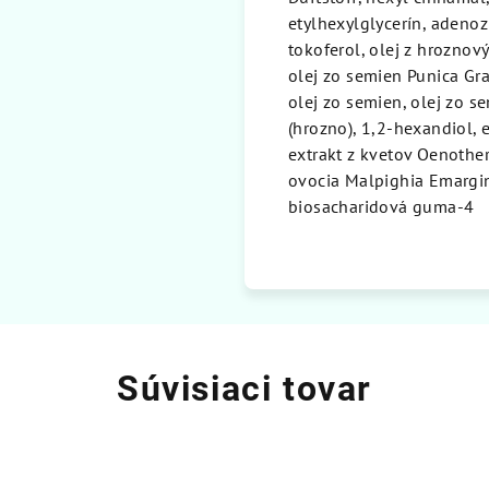
etylhexylglycerín, adenoz
tokoferol, olej z hroznový
olej zo semien Punica Gr
olej zo semien, olej zo se
(hrozno), 1,2-hexandiol, e
extrakt z kvetov Oenother
ovocia Malpighia Emargin
biosacharidová guma-4
Súvisiaci tovar