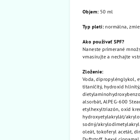
Objem:
50 ml
Typ pleti:
normálna, zmieš
Ako používať SPF?
Naneste primerané množs
vmasírujte a nechajte vst
Zloženie:
Voda, dipropylénglykol, 
titaničitý, hydroxid hlini
dietylaminohydroxybenzoy
alsorbát, AlPEG-600 Stear
etylhexyltriazón, oxid kr
hydroxyetylakrylát/akrylo
sodný/akrylodimetylakryl
oleát, tokoferyl acetát, di
Duftstoff, hexyl cinnamal