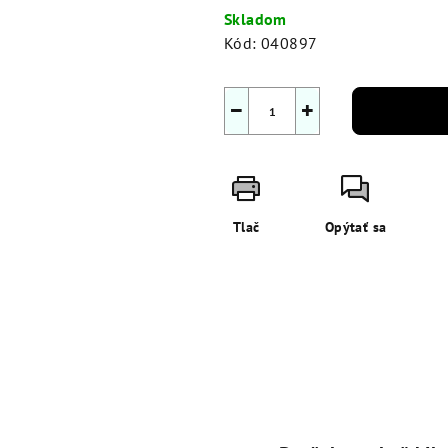
cena:
Skladom
Kód:
040897
−
+
Tlač
Opýtať sa