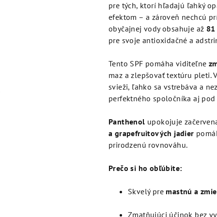
je
pre tých, ktorí hľadajú ľahký 
4,5
efektom – a zároveň nechcú prí
z
obyčajnej vody obsahuje až
81
5
pre svoje antioxidačné a adstr
hviezdičiek.
Tento SPF pomáha viditeľne
zm
maz a zlepšovať textúru pleti.
svieži, ľahko sa vstrebáva a ne
perfektného spoločníka aj pod
Panthenol
upokojuje začervenan
a grapefruitových jadier
pomáha
prirodzenú rovnováhu.
Prečo si ho obľúbite:
Skvelý pre
mastnú a zmie
Zmatňujúci účinok bez v