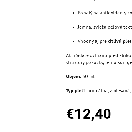
Bohatý na antioxidanty z
Jemná, svieža gélová tex
Vhodný aj pre
citlivú pleť
Ak hľadáte ochranu pred slnkom
štruktúry pokožky, tento sun ge
Objem:
50 ml
Typ pleti:
normálna, zmiešaná, 
€12,40
Jednotková