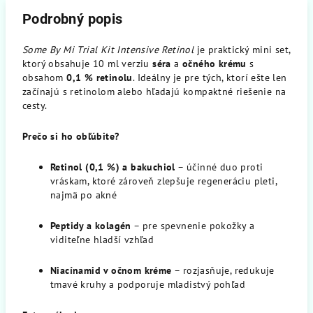
Podrobný popis
Some By Mi Trial Kit Intensive Retinol
je praktický mini set,
ktorý obsahuje 10 ml verziu
séra
a
očného krému
s
obsahom
0,1 % retinolu
. Ideálny je pre tých, ktorí ešte len
začínajú s retinolom alebo hľadajú kompaktné riešenie na
cesty.
Prečo si ho obľúbite?
Retinol (0,1 %) a bakuchiol
– účinné duo proti
vráskam, ktoré zároveň zlepšuje regeneráciu pleti,
najmä po akné
Peptidy a kolagén
– pre spevnenie pokožky a
viditeľne hladší vzhľad
Niacínamid v očnom kréme
– rozjasňuje, redukuje
tmavé kruhy a podporuje mladistvý pohľad