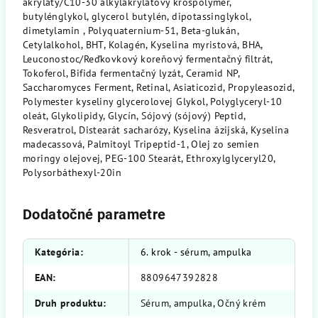
akryláty/C10-30 alkylakrylátový krospolymér,
butylénglykol, glycerol butylén, dipotassinglykol,
dimetylamin , Polyquaternium-51, Beta-glukán,
Cetylalkohol, BHT, Kolagén, Kyselina myristová, BHA,
Leuconostoc/Reďkovkový koreňový fermentačný filtrát,
Tokoferol, Bifida fermentačný lyzát, Ceramid NP,
Saccharomyces Ferment, Retinal, Asiaticozid, Propyleasozid,
Polymester kyseliny glycerolovej Glykol, Polyglyceryl-10
oleát, Glykolipidy, Glycín, Sójový (sójový) Peptid,
Resveratrol, Distearát sacharózy, Kyselina ázijská, Kyselina
madecassová, Palmitoyl Tripeptid-1, Olej zo semien
moringy olejovej, PEG-100 Stearát, Ethroxylglyceryl20,
Polysorbáthexyl-20in
Dodatočné parametre
Kategória
:
6. krok - sérum, ampulka
EAN
:
8809647392828
Druh produktu
:
Sérum, ampulka, Očný krém