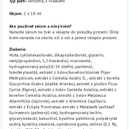
Typ pleti:
aknózna, s vráskami
Objem:
2 x 10 ml
Ako používať sérum a očný krém?
Naneste sérum na tvár a vklepte do pokožky prstami. Očný
krém naneste na okolie očí a úst a jemne vklepte prstami.
Zloženie:
Voda, cyklohexasiloxán, dikaprylkarbonát, glycerín,
metylpropándiol, 1,2-hexándiol, niacínamid,
hydrogenovaný poly(C6-14 olefín), pantenol,
tokoferylacetát, extrakt z listov/koreňov/stoniek Piper
Methysticum, extrakt z Centella Asiatic G. , extrakt z koreňa
Glycyrrhiza Glabra (sladké drievko), extrakt z plodov Ficus
Carica (fígový), extrakt z listov Centella Asiatica, extrakt z
koreňov Centella Asiatica, extrakt z listov Melaleuca
Alternifolia (čajovník), extrakt z Artemisia Capillaris,
extrakt z Eclipta Prostratae, extrakt z Melaleafa Lechtaaf
Guineensis (palmový) olej, hydrogenovaný lecitín,
glycerylstearát, bakuchiol, kyselina palmitová, polyakrylát
sodný, kyselina stearová, xantánová guma, retinol (0,1 %),