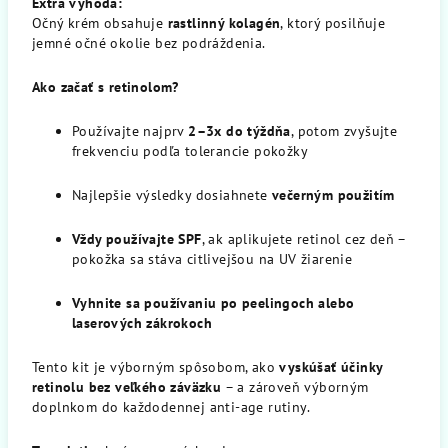
Extra výhoda:
Očný krém obsahuje
rastlinný kolagén
, ktorý posilňuje
jemné očné okolie bez podráždenia.
Ako začať s retinolom?
Používajte najprv
2–3x do týždňa
, potom zvyšujte
frekvenciu podľa tolerancie pokožky
Najlepšie výsledky dosiahnete
večerným použitím
Vždy používajte SPF
, ak aplikujete retinol cez deň –
pokožka sa stáva citlivejšou na UV žiarenie
Vyhnite sa používaniu po peelingoch alebo
laserových zákrokoch
Tento kit je výborným spôsobom, ako
vyskúšať účinky
retinolu bez veľkého záväzku
– a zároveň výborným
doplnkom do každodennej anti-age rutiny.