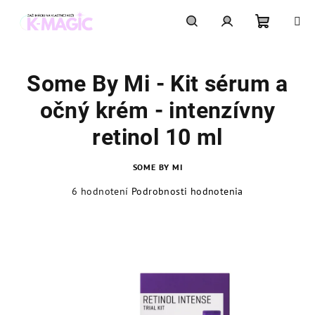
Prejsť
na
obsah
Nákupn
Hľadať
Prihlásenie
Some By Mi - Kit sérum a
košík
očný krém - intenzívny
retinol 10 ml
SOME BY MI
Priemerné
6 hodnotení
Podrobnosti hodnotenia
hodnotenie
produktu
je
4,8
z
5
hviezdičiek.