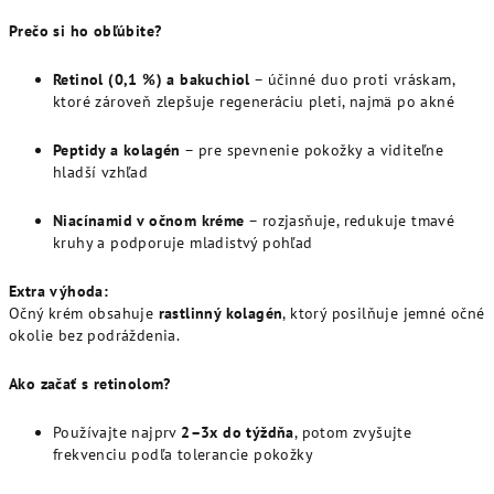
Prečo si ho obľúbite?
Retinol (0,1 %) a bakuchiol
– účinné duo proti vráskam,
ktoré zároveň zlepšuje regeneráciu pleti, najmä po akné
Peptidy a kolagén
– pre spevnenie pokožky a viditeľne
hladší vzhľad
Niacínamid v očnom kréme
– rozjasňuje, redukuje tmavé
kruhy a podporuje mladistvý pohľad
Extra výhoda:
Očný krém obsahuje
rastlinný kolagén
, ktorý posilňuje jemné očné
okolie bez podráždenia.
Ako začať s retinolom?
Používajte najprv
2–3x do týždňa
, potom zvyšujte
frekvenciu podľa tolerancie pokožky