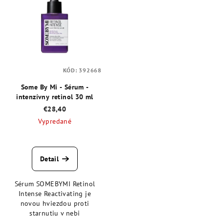
KÓD:
392668
Some By Mi - Sérum -
intenzívny retinol 30 ml
€28,40
Vypredané
Priemerné
hodnotenie
produktu
Detail
je
4,7
Sérum SOMEBYMI Retinol
z
Intense Reactivating je
5
novou hviezdou proti
hviezdičiek.
starnutiu v nebi