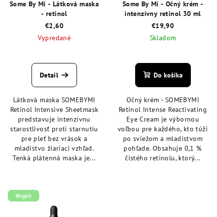
Some By Mi - Látková maska
Some By Mi - Očný krém -
- retinol
intenzívny retinol 30 ml
€2,60
€19,90
Vypredané
Skladom
Priemerné
Priemerné
hodnotenie
hodnotenie
produktu
produktu
Detail
Do košíka
je
je
4,8
4,8
Látková maska SOMEBYMI
Očný krém - SOMEBYMI
z
z
Retinol Intensive Sheetmask
Retinol Intense Reactivating
5
5
predstavuje intenzívnu
Eye Cream je výbornou
hviezdičiek.
hviezdičiek.
starostlivosť proti starnutiu
voľbou pre každého, kto túži
pre pleť bez vrások a
po sviežom a mladistvom
mladistvo žiariaci vzhľad.
pohľade. Obsahuje 0,1 %
Tenká plátenná maska je...
čistého retinolu, ktorý...
Vegan