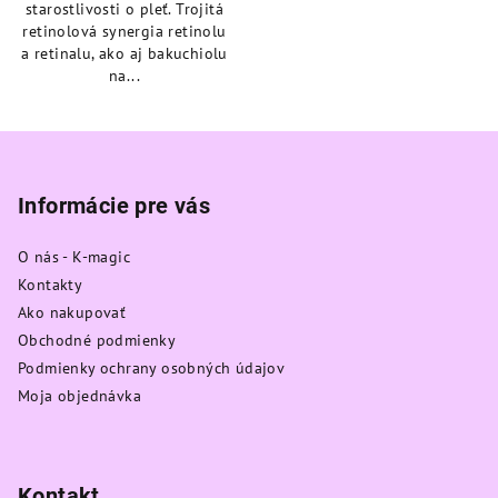
starostlivosti o pleť. Trojitá
retinolová synergia retinolu
a retinalu, ako aj bakuchiolu
na...
Z
á
p
Informácie pre vás
ä
O nás - K-magic
t
Kontakty
i
Ako nakupovať
e
Obchodné podmienky
Podmienky ochrany osobných údajov
Moja objednávka
Kontakt