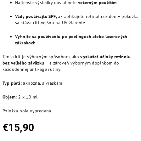
Najlepšie výsledky dosiahnete
večerným použitím
Vždy používajte SPF
, ak aplikujete retinol cez deň – pokožka
sa stáva citlivejšou na UV žiarenie
Vyhnite sa používaniu po peelingoch alebo laserových
zákrokoch
Tento kit je výborným spôsobom, ako
vyskúšať účinky retinolu
bez veľkého záväzku
– a zároveň výborným doplnkom do
každodennej anti-age rutiny.
Typ pleti:
aknózna, s vráskami
Objem:
2 x 10 ml
Položka bola vypredaná…
€15,90
Jednotková