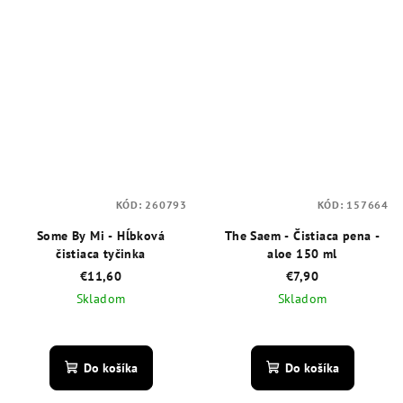
KÓD:
260793
KÓD:
157664
Some By Mi - Hĺbková
The Saem - Čistiaca pena -
čistiaca tyčinka
aloe 150 ml
€11,60
€7,90
Skladom
Skladom
Priemerné
Priemerné
hodnotenie
hodnotenie
produktu
produktu
Do košíka
Do košíka
je
je
5,0
4,6