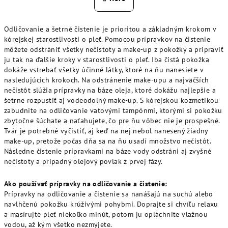
k
á
o
d
v
Odličovanie a šetrné čistenie je prioritou a základným krokom v
a
a
kórejskej starostlivosti o pleť. Pomocou prípravkov na čistenie
n
c
môžete odstrániť všetky nečistoty a make-up z pokožky a pripraviť
i
i
e
ju tak na ďalšie kroky v starostlivosti o pleť. Iba čistá pokožka
e
dokáže vstrebať všetky účinné látky, ktoré na ňu nanesiete v
p
nasledujúcich krokoch. Na odstránenie make-upu a najväčších
r
nečistôt slúžia prípravky na báze oleja, ktoré dokážu najlepšie a
šetrne rozpustiť aj vodeodolný make-up. S kórejskou kozmetikou
v
zabudnite na odličovanie vatovými tampónmi, ktorými si pokožku
k
zbytočne šúchate a naťahujete, čo pre ňu vôbec nie je prospešné.
y
Tvár je potrebné vyčistiť, aj keď na nej nebol nanesený žiadny
v
make-up, pretože počas dňa sa na ňu usadí množstvo nečistôt.
ý
Následne čistenie prípravkami na báze vody odstráni aj zvyšné
p
nečistoty a prípadný olejový povlak z prvej fázy.
i
s
Ako používať prípravky na odličovanie a čistenie:
Prípravky na odličovanie a čistenie sa nanášajú na suchú alebo
u
navlhčenú pokožku krúživými pohybmi. Doprajte si chvíľu relaxu
a masírujte pleť niekoľko minút, potom ju opláchnite vlažnou
vodou, až kým všetko nezmyjete.