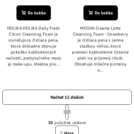
hodnotenie
hodnotenie
produktu
produktu
Do košíka
Do košíka
je
je
5,0
4,7
HOLIKA HOLIKA Daily Fresh
MISSHA Creamy Latte
z
z
Citron Cleansing Foam je
Cleansing Foam - Strawberry
5
5
osviežujúca čistiaca pena,
je čistiaca pena s jemne
hviezdičiek.
hviezdičiek.
ktorá dôkladne zbavuje
sladkou vôňou, ktorá
pokožku každodenných
premení každodenné čistenie
nečistôt, prebytočného mazu
pleti na príjemný rituál.
aj make-upu. Ideálna pre...
Obsahuje mliečne proteíny
a...
Načítať 12 ďalších
S
t
1
3
O
r
30
položiek celkom
á
v
n
l
Hore