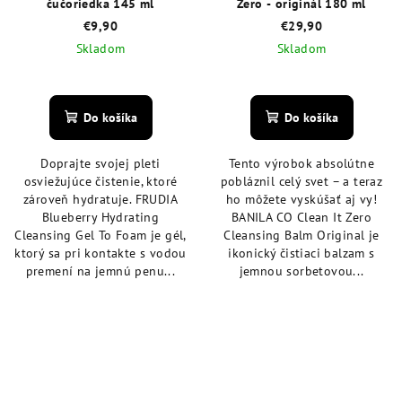
čučoriedka 145 ml
Zero - originál 180 ml
€9,90
€29,90
Skladom
Skladom
Priemerné
Priemerné
hodnotenie
hodnotenie
produktu
produktu
Do košíka
Do košíka
je
je
5,0
4,8
Doprajte svojej pleti
Tento výrobok absolútne
z
z
osviežujúce čistenie, ktoré
pobláznil celý svet – a teraz
5
5
zároveň hydratuje. FRUDIA
ho môžete vyskúšať aj vy!
hviezdičiek.
hviezdičiek.
Blueberry Hydrating
BANILA CO Clean It Zero
Cleansing Gel To Foam je gél,
Cleansing Balm Original je
ktorý sa pri kontakte s vodou
ikonický čistiaci balzam s
premení na jemnú penu...
jemnou sorbetovou...