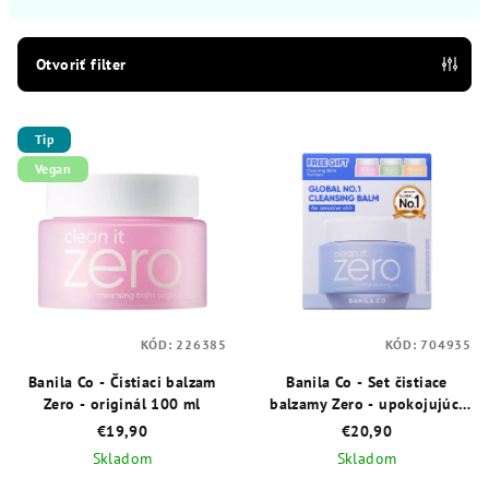
n
i
e
Otvoriť filter
p
V
r
Tip
ý
o
Vegan
p
d
i
u
s
k
p
t
r
o
o
v
KÓD:
226385
KÓD:
704935
d
Banila Co - Čistiaci balzam
Banila Co - Set čistiace
u
Zero - originál 100 ml
balzamy Zero - upokojujúci
k
100 ml + 3 x 7 ml
€19,90
€20,90
t
Skladom
Skladom