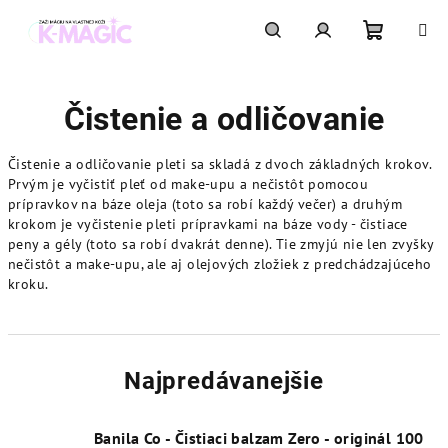
Prejsť
na
obsah
Nákupn
Hľadať
Prihlásenie
Čistenie a odličovanie
košík
Čistenie a odličovanie pleti sa skladá z dvoch základných krokov.
Prvým je vyčistiť pleť od make-upu a nečistôt pomocou
prípravkov na báze oleja (toto sa robí každý večer) a druhým
krokom je vyčistenie pleti prípravkami na báze vody - čistiace
peny a gély (toto sa robí dvakrát denne). Tie zmyjú nie len zvyšky
nečistôt a make-upu, ale aj olejových zložiek z predchádzajúceho
kroku.
Najpredávanejšie
Banila Co - Čistiaci balzam Zero - originál 100