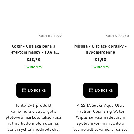
KÓD:
824597
KÓD:
507240
Coxir - Čistiaca pena s
Missha - Čistiace obrúsky -
efektom masky - TXA a
hypoalergénne
slimačí mucín 120 ml
€18,70
€8,90
Skladom
Skladom
Priemerné
Priemerné
hodnotenie
hodnotenie
produktu
produktu
Do košíka
Do košíka
je
je
4,7
4,8
Tento 2v1 produkt
MISSHA Super Aqua Ultra
z
z
kombinuje čistiaci gél s
Hyalron Cleansing Water
5
5
pleťovou maskou, takže vaša
Wipes sú vaším ideálnym
hviezdičiek.
hviezdičiek.
rutina bude nielen účinná,
spoločníkom na rýchle a
ale aj rýchla a jednoduchá.
šetrné odličovanie, či už ste