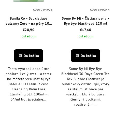
KÓD:
704928
KÓD:
390244
Banila Co - Set čistiace
Some By Mi - Čistiaca pena -
balzamy Zero - na póry 100
Bye bye blackhead 120 ml
ml + 3 x 7 ml
€20,90
€17,40
Skladom
Skladom
Priemerné
Priemerné
hodnotenie
hodnotenie
produktu
produktu
Do košíka
Do košíka
je
je
5,0
4,6
Tento výrobok absolútne
Some By Mi Bye Bye
z
z
pobláznil celý svet – a teraz
Blackhead 30 Days Green Tea
5
5
ho môžete vyskúšať aj vy!
Tox Bubble Cleanser je
hviezdičiek.
hviezdičiek.
BANILA CO Clean It Zero
bublinkový čistiaci gél, ktorý
Cleansing Balm Pore
sa stal must-have pre
Clarifying SET 100ml +
všetkých, ktorí bojujú s
3*7ml bol špeciálne...
čiernymi bodkami,
rozšírenými...