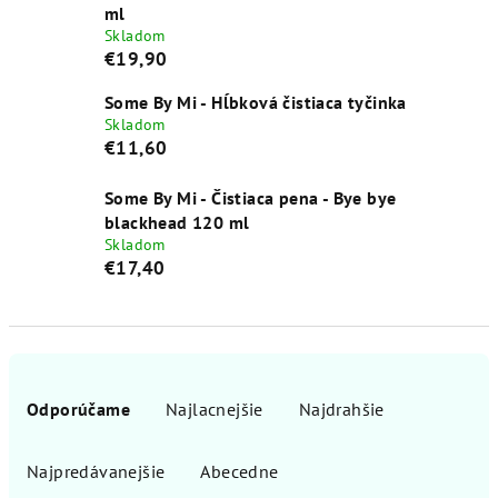
ml
Skladom
€19,90
Some By Mi - Hĺbková čistiaca tyčinka
Skladom
€11,60
Some By Mi - Čistiaca pena - Bye bye
blackhead 120 ml
Skladom
€17,40
R
a
Odporúčame
Najlacnejšie
Najdrahšie
d
e
Najpredávanejšie
Abecedne