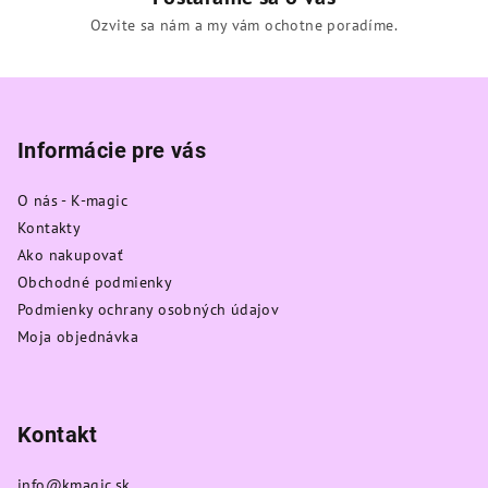
Ozvite sa nám a my vám ochotne poradíme.
Z
á
p
Informácie pre vás
ä
O nás - K-magic
t
Kontakty
i
Ako nakupovať
e
Obchodné podmienky
Podmienky ochrany osobných údajov
Moja objednávka
Kontakt
info
@
kmagic.sk