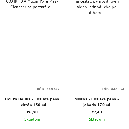
COXIR TXA Mucin Pore Mask
na cestách, v posilňovni
Cleanser sa postará o...
alebo jednoducho po
dlhom...
KÓD:
369767
KÓD:
946334
Holika Holika - Čistiaca pena
Missha - Čistiaca pena -
- citrón 150 ml
jahoda 170 ml
€6,90
€7,40
Skladom
Skladom
Priemerné
Priemerné