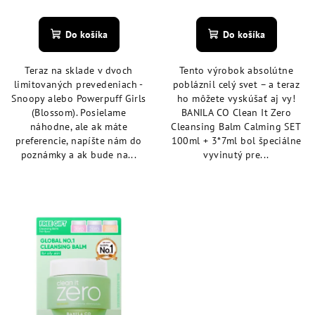
o
Priemerné
Priemerné
v
hodnotenie
hodnotenie
produktu
produktu
Do košíka
Do košíka
je
je
4,9
5,0
Teraz na sklade v dvoch
Tento výrobok absolútne
z
z
limitovaných prevedeniach -
pobláznil celý svet – a teraz
5
5
Snoopy alebo Powerpuff Girls
ho môžete vyskúšať aj vy!
hviezdičiek.
hviezdičiek.
(Blossom). Posielame
BANILA CO Clean It Zero
náhodne, ale ak máte
Cleansing Balm Calming SET
preferencie, napíšte nám do
100ml + 3*7ml bol špeciálne
poznámky a ak bude na...
vyvinutý pre...