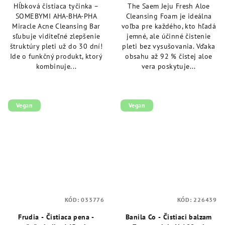
Hĺbková čistiaca tyčinka –
The Saem Jeju Fresh Aloe
z
z
SOMEBYMI AHA-BHA-PHA
Cleansing Foam je ideálna
5
5
Miracle Acne Cleansing Bar
voľba pre každého, kto hľadá
hviezdičiek.
hviezdičiek.
sľubuje viditeľné zlepšenie
jemné, ale účinné čistenie
štruktúry pleti už do 30 dní!
pleti bez vysušovania. Vďaka
Ide o funkčný produkt, ktorý
obsahu až 92 % čistej aloe
kombinuje...
vera poskytuje...
Vegan
Vegan
KÓD:
033776
KÓD:
226439
Frudia - Čistiaca pena -
Banila Co - Čistiaci balzam