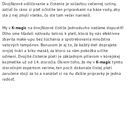
Dvojfázové odličovanie a čistenie je súčasťou večernej rutiny,
zatiaľ čo ráno si pleť očistíte len prípravkami na báze vody, aby
ste z nej zmyli všetko, čo ste tam večer naniesli.
My v
K-magic
na dvojfázové čističe jednoducho nedáme dopustiť!
Dlho sme hľadali náhradu šetrnú k pleti, ktorá by nás efektívne
zbavila make-upu bez šúchania a spotrebovania množstva
vatových tampónov. Bonusom je aj to, že každý deň doprajete
svojej tvári a krku masáž, za ktorú sa vám pokožka určite
odmení. Dvojité čistenie pleti je základným pilierom v kórejskej
kozmetike už od 14. storočia. Okrem toho, že my v
K-magic
týmto
storočným expertom veríme, ten pocit dokonale čistej pleti
zaručene stojí za to a nanášať si na ňu ďalšie prípravky je jedna
radosť.