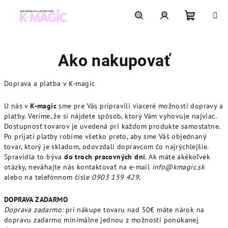
Prejsť
na
obsah
Nákupn
Hľadať
Prihlásenie
Ako nakupovať
košík
Doprava a platba v K-magic
U nás v
K-magic
sme pre Vás pripravili viaceré možnosti dopravy a
platby. Veríme, že si nájdete spôsob, ktorý Vám vyhovuje najviac.
Dostupnosť tovarov je uvedená pri každom produkte samostatne.
Po prijatí platby robíme všetko preto, aby sme Váš objednaný
tovar, ktorý je skladom, odovzdali dopravcom čo najrýchlejšie.
Spravidla to býva
do troch pracovných dní
. Ak máte akékoľvek
otázky, neváhajte nás kontaktovať na e-mail
info@kmagic.sk
alebo na telefónnom čísle
0903 159 429
.
DOPRAVA ZADARMO
Doprava zadarmo:
pri nákupe tovaru nad 50€ máte nárok na
dopravu zadarmo minimálne jednou z možností ponúkanej