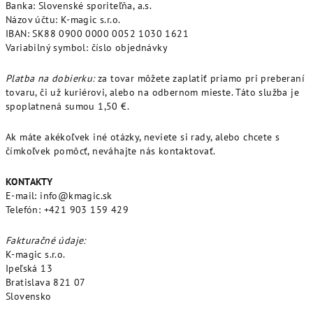
Banka: Slovenské sporiteľňa, a.s.
Názov účtu: K-magic s.r.o.
IBAN: SK88 0900 0000 0052 1030 1621
Variabilný symbol: číslo objednávky
Platba na dobierku:
za tovar môžete zaplatiť priamo pri preberaní
tovaru, či už kuriérovi, alebo na odbernom mieste. Táto služba je
spoplatnená sumou 1,50 €.
Ak máte akékoľvek iné otázky, neviete si rady, alebo chcete s
čímkoľvek pomôcť, neváhajte nás kontaktovať.
KONTAKTY
E-mail: info@kmagic.sk
Telefón: +421 903 159 429
Fakturačné údaje:
K-magic s.r.o.
Ipeľská 13
Bratislava 821 07
Slovensko