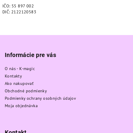
IČO: 55 897 002
DIČ: 2122120583
Z
á
p
Informácie pre vás
ä
O nás - K-magic
t
Kontakty
i
Ako nakupovať
e
Obchodné podmienky
Podmienky ochrany osobných údajov
Moja objednávka
Kontakt