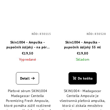
KÓD:
830115
KÓD:
830528
Skin1004 - Ampulka -
Skin1004 - Ampulka -
pupočník ázijský - na póry
pupočník ázijský 55 ml
50 ml
€19,50
€19,80
Vypredané
Skladom
Priemerné
Priemerné
hodnotenie
hodnotenie
produktu
produktu
Detail
Do košíka
je
je
5,0
4,8
Pleťové sérum SKIN1004
SKIN1004 - Madagascar
z
z
Madagascar Centella
Centella Ampoule je
5
5
Poremizing Fresh Ampoule,
všestranná pleťová ampulka,
hviezdičiek.
hviezdičiek.
ktoré pomáha zúžiť rozšírené
ktorá si získala množstvo