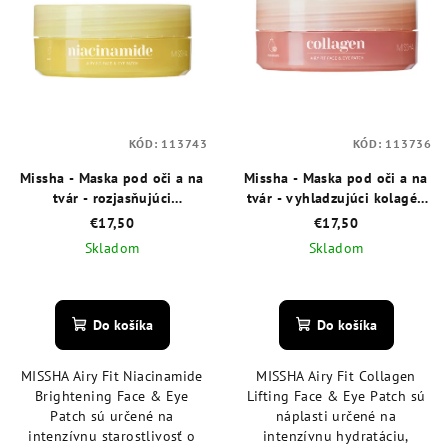
i
u
s
k
p
t
r
o
o
v
KÓD:
113743
KÓD:
113736
d
Missha - Maska pod oči a na
Missha - Maska pod oči a na
u
tvár - rozjasňujúci
tvár - vyhladzujúci kolagén
k
niacínamid 60 ks
60 ks
€17,50
€17,50
t
Skladom
Skladom
o
Priemerné
Priemerné
v
hodnotenie
hodnotenie
produktu
produktu
Do košíka
Do košíka
je
je
5,0
5,0
MISSHA Airy Fit Niacinamide
MISSHA Airy Fit Collagen
z
z
Brightening Face & Eye
Lifting Face & Eye Patch sú
5
5
Patch sú určené na
náplasti určené na
hviezdičiek.
hviezdičiek.
intenzívnu starostlivosť o
intenzívnu hydratáciu,