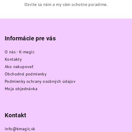
Ozvite sa nám a my vám ochotne poradíme.
Z
á
p
Informácie pre vás
ä
O nás - K-magic
t
Kontakty
i
Ako nakupovať
e
Obchodné podmienky
Podmienky ochrany osobných údajov
Moja objednávka
Kontakt
info
@
kmagic.sk