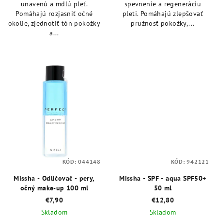
unavenú a mdlú pleť.
spevnenie a regeneráciu
Pomáhajú rozjasniť očné
pleti. Pomáhajú zlepšovať
okolie, zjednotiť tón pokožky
pružnosť pokožky,...
a...
KÓD:
044148
KÓD:
942121
Missha - Odličovač - pery,
Missha - SPF - aqua SPF50+
očný make-up 100 ml
50 ml
€7,90
€12,80
Skladom
Skladom