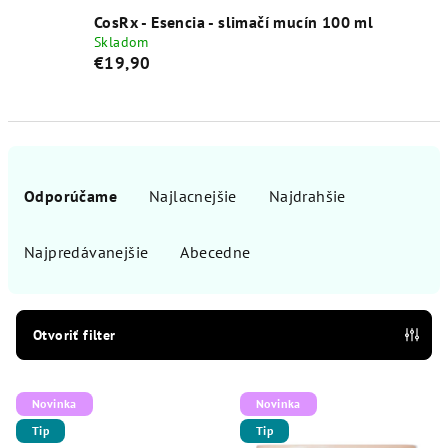
CosRx - Esencia - slimačí mucín 100 ml
Skladom
€19,90
R
a
Odporúčame
Najlacnejšie
Najdrahšie
d
e
Najpredávanejšie
Abecedne
n
i
e
Otvoriť filter
p
V
r
Novinka
Novinka
ý
o
Tip
Tip
p
d