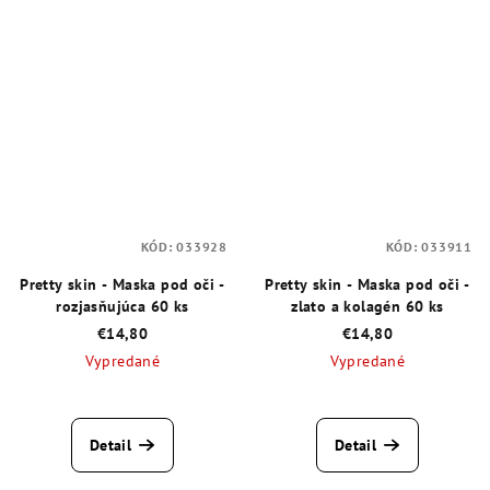
KÓD:
033928
KÓD:
033911
Pretty skin - Maska pod oči -
Pretty skin - Maska pod oči -
rozjasňujúca 60 ks
zlato a kolagén 60 ks
€14,80
€14,80
Vypredané
Vypredané
Priemerné
Priemerné
hodnotenie
hodnotenie
produktu
produktu
Detail
Detail
je
je
5,0
4,3