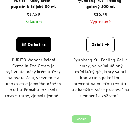
Purito - Očný krém -
Pyunkang Yul - Peeling -
pupočník ázijský 30 ml
gélový 100 ml
€17,50
€15,70
Skladom
Vypredané
Priemerné
hodnotenie
produktu
Do košíka
Detail
je
4,5
PURITO Wonder Releaf
Pyunkang Yul Peeling Gel je
z
Centella Eye Cream je
jemný, no veľmi účinný
5
vyživujúci očný krém určený
exfoliačný gél, ktorý sa pri
hviezdičiek.
na hydratáciu, spevnenie a
kontakte s pokožkou
upokojenie jemného očného
premení na mliečnu textúru
okolia. Pomáha rozjasniť
a okamžite začne pracovať na
tmavé kruhy, zjemniť jemné...
zjemnení a vyživení...
Vegan