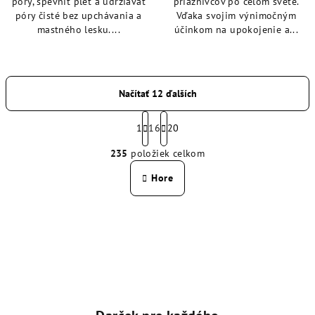
póry, spevniť pleť a udržiavať
priaznivcov po celom svete.
póry čisté bez upchávania a
Vďaka svojim výnimočným
mastného lesku....
účinkom na upokojenie a...
Načítať 12 ďalších
S
t
1
16
20
O
r
235
položiek celkom
á
v
n
l
Hore
k
á
o
d
v
a
a
n
c
i
i
e
e
p
r