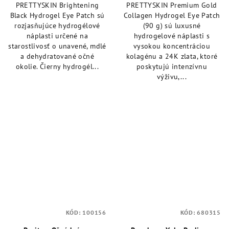
PRETTYSKIN Brightening
PRETTYSKIN Premium Gold
z
z
Black Hydrogel Eye Patch sú
Collagen Hydrogel Eye Patch
5
5
rozjasňujúce hydrogélové
(90 g) sú luxusné
hviezdičiek.
hviezdičiek.
náplasti určené na
hydrogelové náplasti s
starostlivosť o unavené, mdlé
vysokou koncentráciou
a dehydratované očné
kolagénu a 24K zlata, ktoré
okolie. Čierny hydrogél...
poskytujú intenzívnu
výživu,...
KÓD:
100156
KÓD:
680315