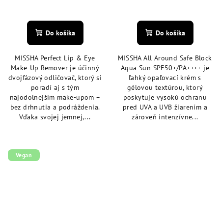
Priemerné
hodnotenie
produktu
Do košíka
Do košíka
je
5,0
MISSHA Perfect Lip & Eye
MISSHA All Around Safe Block
z
Make-Up Remover je účinný
Aqua Sun SPF50+/PA++++ je
5
dvojfázový odličovač, ktorý si
ľahký opaľovací krém s
hviezdičiek.
poradí aj s tým
gélovou textúrou, ktorý
najodolnejším make-upom –
poskytuje vysokú ochranu
bez drhnutia a podráždenia.
pred UVA a UVB žiarením a
Vďaka svojej jemnej,...
zároveň intenzívne...
Vegan