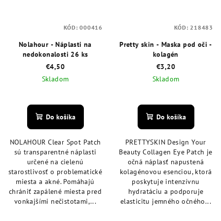
KÓD:
000416
KÓD:
218483
Nolahour - Náplasti na
Pretty skin - Maska pod oči -
nedokonalosti 26 ks
kolagén
€4,50
€3,20
Skladom
Skladom
Priemerné
Priemerné
hodnotenie
hodnotenie
produktu
produktu
Do košíka
Do košíka
je
je
5,0
5,0
NOLAHOUR Clear Spot Patch
PRETTYSKIN Design Your
z
z
sú transparentné náplasti
Beauty Collagen Eye Patch je
5
5
určené na cielenú
očná náplasť napustená
hviezdičiek.
hviezdičiek.
starostlivosť o problematické
kolagénovou esenciou, ktorá
miesta a akné. Pomáhajú
poskytuje intenzívnu
chrániť zapálené miesta pred
hydratáciu a podporuje
vonkajšími nečistotami,...
elasticitu jemného očného...