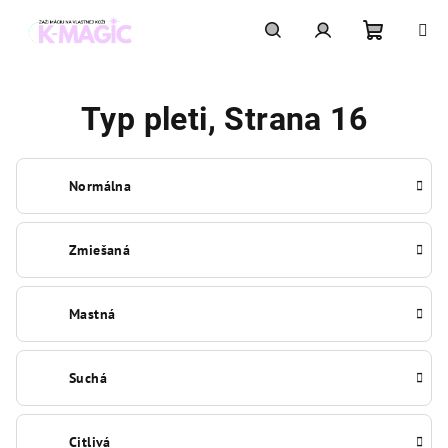
Prejsť
na
obsah
Nákupn
Hľadať
Prihlásenie
Typ pleti
, Strana 16
košík
Normálna
Zmiešaná
Mastná
Suchá
Citlivá