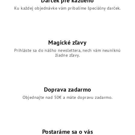
Darček pre každého
v
Ku každej objednávke vám pribalíme špeciálny darček.
k
y
v
ý
p
Magické zľavy
i
s
Prihláste sa do nášho newslettera, nech vám neuniknú
žiadne zľavy.
u
Doprava zadarmo
Objednajte nad 50€ a máte dopravu zadarmo.
Postaráme sa o vás