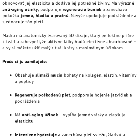
obnovovať jej elasticitu a dodáva jej potrebné živiny. Má výrazné
anti-aging účinky
, podporuje
regeneráciu buniek
a zanecháva
pokožku
jemnú, hladkú a pružnú
. Navyše upokojuje podráždenie a
zjednocuje tón pleti.
Maska má anatomicky tvarovaný 3D dizajn, ktorý perfektne priľne
k tvári a zabezpečí, že aktívne látky budú efektívne absorbované –
a vy si môžete užiť malý rituál krásy s maximálnym účinkom.
Prečo si ju zamilujete:
Obsahuje
slimačí mucín
bohatý na kolagén, elastín, vitamíny
a peptidy
Regeneruje poškodenú pleť
, podporuje hojenie jazvičiek a
podráždenia
Má
anti-aging účinok
– vypĺňa jemné vrásky a zlepšuje
elasticitu
Intenzívne hydratuje
a zanecháva pleť sviežu, žiarivú a