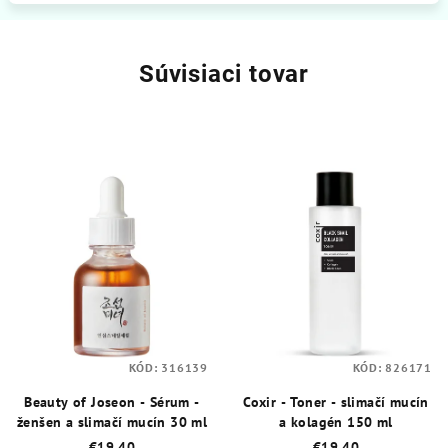
Súvisiaci tovar
KÓD:
316139
KÓD:
826171
Beauty of Joseon - Sérum -
Coxir - Toner - slimačí mucín
ženšen a slimačí mucín 30 ml
a kolagén 150 ml
€19,40
€19,40