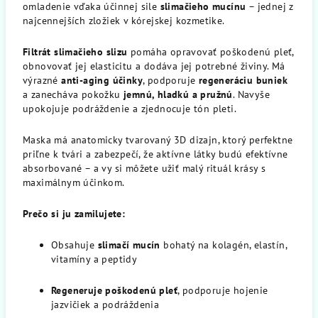
omladenie vďaka účinnej sile
slimačieho mucínu
– jednej z
najcennejších zložiek v kórejskej kozmetike.
Filtrát slimačieho slizu
pomáha opravovať poškodenú pleť,
obnovovať jej elasticitu a dodáva jej potrebné živiny. Má
výrazné
anti-aging účinky
, podporuje
regeneráciu buniek
a zanecháva pokožku
jemnú, hladkú a pružnú
. Navyše
upokojuje podráždenie a zjednocuje tón pleti.
Maska má anatomicky tvarovaný 3D dizajn, ktorý perfektne
priľne k tvári a zabezpečí, že aktívne látky budú efektívne
absorbované – a vy si môžete užiť malý rituál krásy s
maximálnym účinkom.
Prečo si ju zamilujete:
Obsahuje
slimačí mucín
bohatý na kolagén, elastín,
vitamíny a peptidy
Regeneruje poškodenú pleť
, podporuje hojenie
jazvičiek a podráždenia