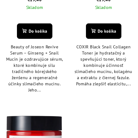
Skladom
Skladom
Priemerné
Priemerné
hodnotenie
hodnotenie
produktu
produktu
Do košíka
Do košíka
je
je
4,6
4,9
Beauty of Joseon Revive
COXIR Black Snail Collagen
z
z
Serum – Ginseng + Snail
Toner je hydratačný a
5
5
Mucin je ozdravujúce sérum,
spevňujúci toner, ktorý
hviezdičiek.
hviezdičiek.
ktoré kombinuje silu
kombinuje účinnosť
tradičného kórejského
slimačieho mucínu, kolagénu
ženšenu a regeneračné
a extraktu z čiernej fazule.
účinky slimačieho mucínu.
Pomáha zlepšiť elasticitu,...
Jeho...