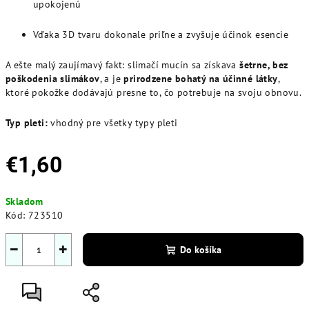
upokojenú
Vďaka 3D tvaru dokonale priľne a zvyšuje účinok esencie
A ešte malý zaujímavý fakt: slimačí mucín sa získava
šetrne, bez
poškodenia slimákov
, a je
prirodzene bohatý na účinné látky
,
ktoré pokožke dodávajú presne to, čo potrebuje na svoju obnovu.
Typ pleti:
vhodný pre všetky typy pleti
€1,60
Jednotková
Skladom
cena:
Kód:
723510
−
+
Do košíka