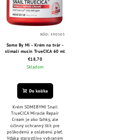
KÓD:
390503
Some By Mi - Krém na tvár -
slimačí mucín TrueCICA 60 ml
€18,70
Skladom
Priemerné
hodnotenie
produktu
Do košíka
je
4,8
Krém SOMEBYMI Snail
z
TrueCICA Miracle Repair
5
Cream je ako ľahký, ale
hviezdičiek.
účinný ochranný štít pre
poškodenú a oslabenú pleť.
Vďaka starostlivo vybraným