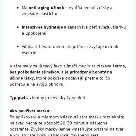
Má
anti-aging účinok
– vypĺňa jemné vrásky a
zlepšuje elasticitu
Intenzívne hydratuje
a zanecháva pleť sviežu, žiarivú
a upokojenú
Vďaka 3D tvaru dokonale priľne a zvyšuje účinok
esencie
A ešte malý zaujímavý fakt: slimačí mucín sa získava
šetrne,
bez poškodenia slimákov
, a je
prirodzene bohatý na
účinné látky
, ktoré pokožke dodávajú presne to, čo
potrebuje na svoju obnovu.
Typ pleti:
vhodný pre všetky typy pleti
Ako používať masku:
Po aplikovaní a miernom vsiaknutí séra masku roztiahnite
na tvár. Nechajte pôsobiť 20-30 minút a následne
odstráňte. Zvyšky masky jemne vmasírujte prstami na tvár
a krk, aby ste zvýšili absorpciu zvyšného séra.