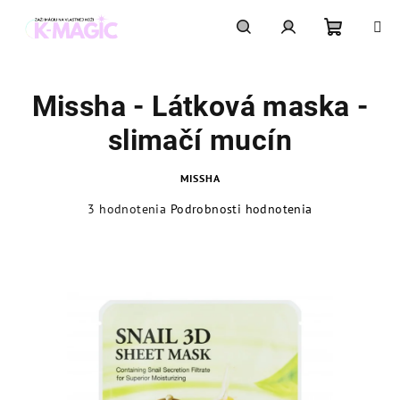
Prejsť
na
obsah
Nákupn
Hľadať
Prihlásenie
Missha - Látková maska -
košík
slimačí mucín
MISSHA
Priemerné
3 hodnotenia
Podrobnosti hodnotenia
hodnotenie
produktu
je
5,0
z
5
hviezdičiek.