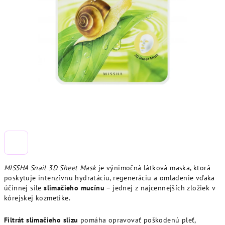
MISSHA Snail 3D Sheet Mask
je výnimočná látková maska, ktorá
poskytuje intenzívnu hydratáciu, regeneráciu a omladenie vďaka
účinnej sile
slimačieho mucínu
– jednej z najcennejších zložiek v
kórejskej kozmetike.
Filtrát slimačieho slizu
pomáha opravovať poškodenú pleť,