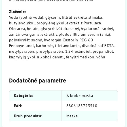
Zloženie:
Voda (vodná voda), glycerín, filtrát sekrétu slimáka,
butylénglykol, propylénglykol, extrakt z Portulaca
Oleracea, betaín, glycyrrhizát draselný, hyaluronát sodný,
xantánová guma, extrakt z plodov Illicium verum (aniz),
polyakrylát sodný, hydrogén Castorín PEG-60
Fenoxyetanol, karbomér, trietanolamín, disodná soľ EDTA,
metylparabén, propylparabén, 1,2-hexándiol, propándiol,
kaprylylglykol, alkohol denat., fenyltrimetikon, vôňa
Dodatočné parametre
Kategória
:
7. krok - maska
EAN
:
8806185723510
Druh produktu
:
Maska