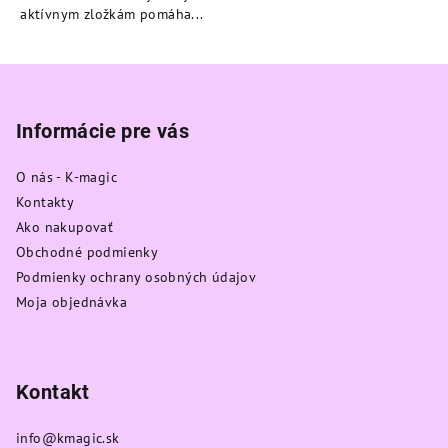
aktívnym zložkám pomáha...
Z
á
p
Informácie pre vás
ä
O nás - K-magic
t
Kontakty
i
Ako nakupovať
e
Obchodné podmienky
Podmienky ochrany osobných údajov
Moja objednávka
Kontakt
info
@
kmagic.sk