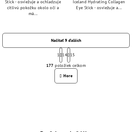
Stick - osviežuje a ochladzuje
Iceland Hydrating Collagen
citlivú pokožku okolo očí a
Eye Stick - osviežuje a...
má...
Načítať 9 ďalších
S
t
1
14
15
O
r
177
položiek celkom
á
v
n
l
Hore
k
á
o
d
v
a
a
n
c
i
i
e
e
p
r