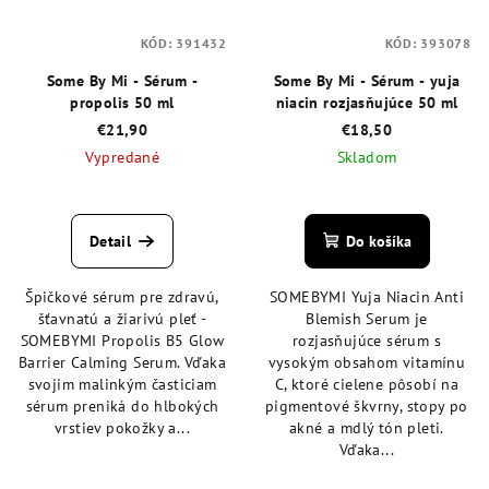
KÓD:
391432
KÓD:
393078
Some By Mi - Sérum -
Some By Mi - Sérum - yuja
propolis 50 ml
niacin rozjasňujúce 50 ml
€21,90
€18,50
Vypredané
Skladom
Priemerné
Priemerné
hodnotenie
hodnotenie
produktu
produktu
Detail
Do košíka
je
je
4,7
5,0
Špičkové sérum pre zdravú,
SOMEBYMI Yuja Niacin Anti
z
z
šťavnatú a žiarivú pleť -
Blemish Serum je
5
5
SOMEBYMI Propolis B5 Glow
rozjasňujúce sérum s
hviezdičiek.
hviezdičiek.
Barrier Calming Serum. Vďaka
vysokým obsahom vitamínu
svojim malinkým časticiam
C, ktoré cielene pôsobí na
sérum preniká do hlbokých
pigmentové škvrny, stopy po
vrstiev pokožky a...
akné a mdlý tón pleti.
Vďaka...