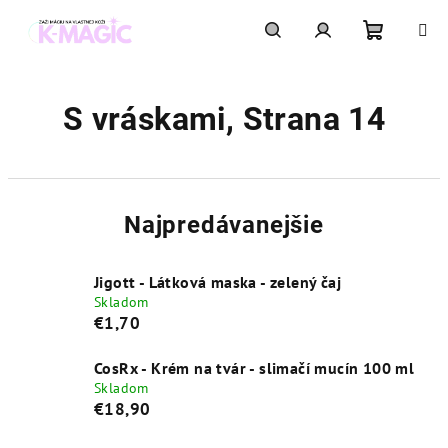
Prejsť
na
obsah
Nákupn
Hľadať
Prihlásenie
S vráskami
, Strana 14
košík
Najpredávanejšie
Jigott - Látková maska - zelený čaj
Skladom
€1,70
CosRx - Krém na tvár - slimačí mucín 100 ml
Skladom
€18,90