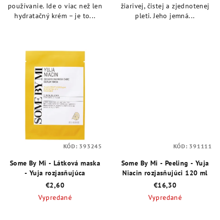
používanie. Ide o viac než len
žiarivej, čistej a zjednotenej
hydratačný krém – je to...
pleti. Jeho jemná...
KÓD:
393245
KÓD:
391111
Some By Mi - Látková maska
Some By Mi - Peeling - Yuja
- Yuja rozjasňujúca
Niacin rozjasňujúci 120 ml
€2,60
€16,30
Vypredané
Vypredané
Priemerné
Priemerné