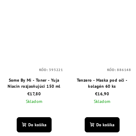
KÓD:
393221
KÓD:
886148
Some By Mi - Toner - Yuja
Tenzero - Maska pod oči -
Niacin rozjasňujúci 150 ml
kolagén 60 ks
€17,80
€16,90
Skladom
Skladom
Priemerné
Priemerné
hodnotenie
hodnotenie
produktu
produktu
Do košíka
Do košíka
je
je
4,4
5,0