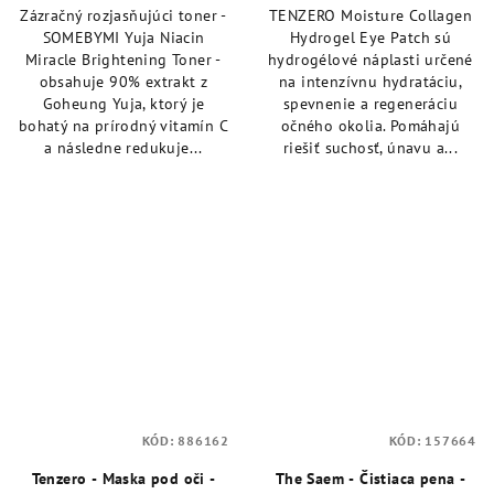
Zázračný rozjasňujúci toner -
TENZERO Moisture Collagen
z
z
SOMEBYMI Yuja Niacin
Hydrogel Eye Patch sú
5
5
Miracle Brightening Toner -
hydrogélové náplasti určené
hviezdičiek.
hviezdičiek.
obsahuje 90% extrakt z
na intenzívnu hydratáciu,
Goheung Yuja, ktorý je
spevnenie a regeneráciu
bohatý na prírodný vitamín C
očného okolia. Pomáhajú
a následne redukuje...
riešiť suchosť, únavu a...
KÓD:
886162
KÓD:
157664
Tenzero - Maska pod oči -
The Saem - Čistiaca pena -