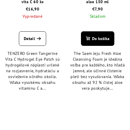
vita C 60 ks
aloe 150 ml
€16,90
€7,90
Vypredané
Skladom
Priemerné
hodnotenie
produktu
Detail
Do košíka
je
4,6
TENZERO Green Tangerine
The Saem Jeju Fresh Aloe
z
Vita C Hydrogel Eye Patch sú
Cleansing Foam je ideálna
5
hydrogélové náplasti určené
voľba pre každého, kto hľadá
hviezdičiek.
na rozjasnenie, hydratáciu a
jemné, ale účinné čistenie
osvieženie očného okolia.
pleti bez vysušovania. Vďaka
Vďaka vysokému obsahu
obsahu až 92 % čistej aloe
vitamínu C a...
vera poskytuje...