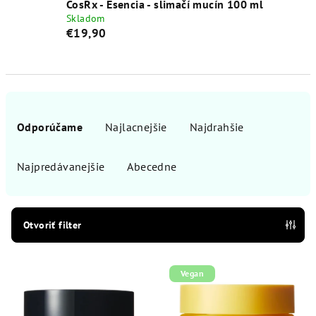
CosRx - Esencia - slimačí mucín 100 ml
Skladom
€19,90
R
a
Odporúčame
Najlacnejšie
Najdrahšie
d
e
Najpredávanejšie
Abecedne
n
i
e
Otvoriť filter
p
V
r
Vegan
ý
o
p
d