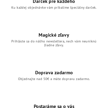
Darček pre každého
v
Ku každej objednávke vám pribalíme špeciálny darček.
k
y
v
ý
p
Magické zľavy
i
s
Prihláste sa do nášho newslettera, nech vám neuniknú
žiadne zľavy.
u
Doprava zadarmo
Objednajte nad 50€ a máte dopravu zadarmo.
Postaráme sa o vás