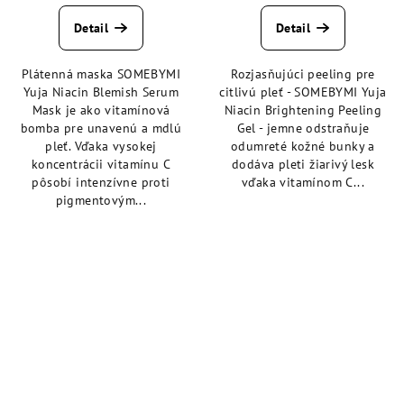
hodnotenie
hodnotenie
produktu
produktu
Detail
Detail
je
je
5,0
4,5
Plátenná maska SOMEBYMI
Rozjasňujúci peeling pre
z
z
Yuja Niacin Blemish Serum
citlivú pleť - SOMEBYMI Yuja
5
5
Mask je ako vitamínová
Niacin Brightening Peeling
hviezdičiek.
hviezdičiek.
bomba pre unavenú a mdlú
Gel - jemne odstraňuje
pleť. Vďaka vysokej
odumreté kožné bunky a
koncentrácii vitamínu C
dodáva pleti žiarivý lesk
pôsobí intenzívne proti
vďaka vitamínom C...
pigmentovým...