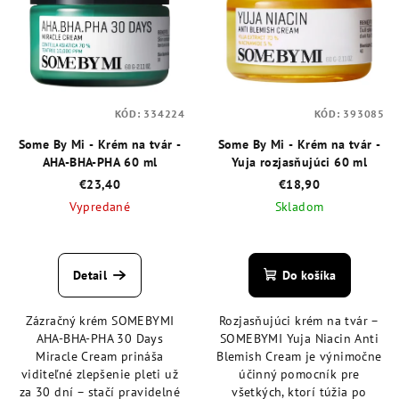
i
u
s
k
p
t
r
o
o
v
KÓD:
334224
KÓD:
393085
d
Some By Mi - Krém na tvár -
Some By Mi - Krém na tvár -
u
AHA-BHA-PHA 60 ml
Yuja rozjasňujúci 60 ml
k
€23,40
€18,90
t
Vypredané
Skladom
o
Priemerné
Priemerné
v
hodnotenie
hodnotenie
produktu
produktu
Detail
Do košíka
je
je
4,8
4,6
Zázračný krém SOMEBYMI
Rozjasňujúci krém na tvár –
z
z
AHA-BHA-PHA 30 Days
SOMEBYMI Yuja Niacin Anti
5
5
Miracle Cream prináša
Blemish Cream je výnimočne
hviezdičiek.
hviezdičiek.
viditeľné zlepšenie pleti už
účinný pomocník pre
za 30 dní – stačí pravidelné
všetkých, ktorí túžia po