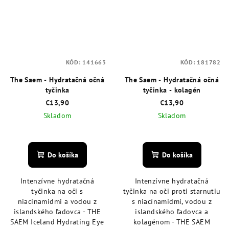
KÓD:
141663
KÓD:
181782
The Saem - Hydratačná očná
The Saem - Hydratačná očná
tyčinka
tyčinka - kolagén
€13,90
€13,90
Skladom
Skladom
Priemerné
Priemerné
hodnotenie
hodnotenie
produktu
produktu
Do košíka
Do košíka
je
je
4,6
4,5
Intenzívne hydratačná
Intenzívne hydratačná
z
z
tyčinka na oči s
tyčinka na oči proti starnutiu
5
5
niacínamidmi a vodou z
s niacínamidmi, vodou z
hviezdičiek.
hviezdičiek.
islandského ľadovca - THE
islandského ľadovca a
SAEM Iceland Hydrating Eye
kolagénom - THE SAEM