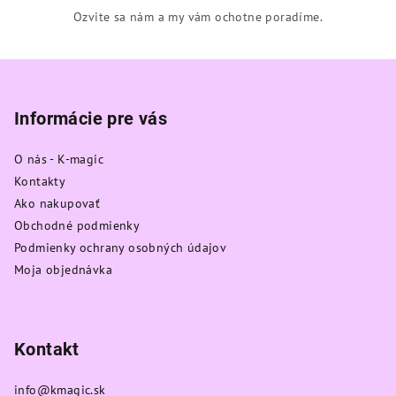
Ozvite sa nám a my vám ochotne poradíme.
Z
á
p
Informácie pre vás
ä
O nás - K-magic
t
Kontakty
i
Ako nakupovať
e
Obchodné podmienky
Podmienky ochrany osobných údajov
Moja objednávka
Kontakt
info
@
kmagic.sk