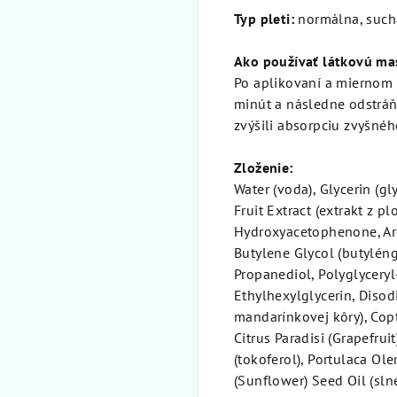
Typ pleti:
normálna, suchá
Ako používať látkovú ma
Po aplikovaní a miernom v
minút a následne odstráňt
zvýšili absorpciu zvyšnéh
Zloženie:
Water (voda), Glycerin (gl
Fruit Extract (extrakt z 
Hydroxyacetophenone, Argi
Butylene Glycol (butyléng
Propanediol, Polyglyceryl
Ethylhexylglycerin, Disod
mandarínkovej kôry), Copti
Citrus Paradisi (Grapefrui
(tokoferol), Portulaca Ol
(Sunflower) Seed Oil (sln