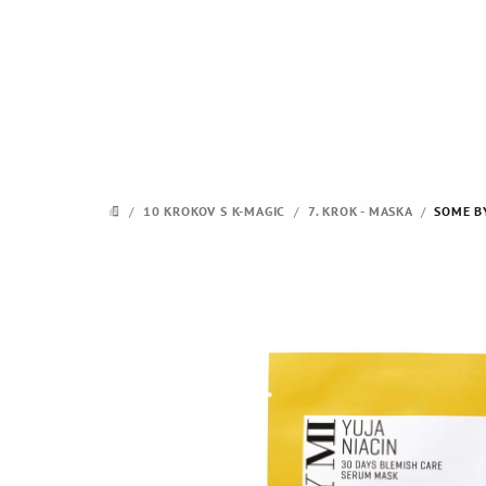
Prejsť
na
obsah
/
10 KROKOV S K-MAGIC
/
7. KROK - MASKA
/
SOME BY
DOMOV