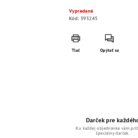
Jednotková
cena:
Vypredané
Kód:
393245
Tlač
Opýtať sa
Darček pre každéh
Ku každej objednávke vám pri
špeciálny darček.