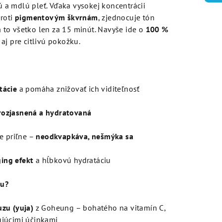
a mdlú pleť. Vďaka vysokej koncentrácii
roti
pigmentovým škvrnám
, zjednocuje tón
 a to všetko len za 15 minút. Navyše ide o
100 %
aj pre citlivú pokožku.
tácie
a pomáha znižovať ich viditeľnosť
 rozjasnená a hydratovaná
e priľne –
neodkvapkáva, nešmýka sa
ging efekt
a hĺbkovú hydratáciu
ou?
zu (yuja)
z Goheung – bohatého na vitamín C,
ujúcimi účinkami