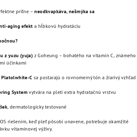
rfektne priľne –
neodkvapkáva, nešmýka sa
anti-aging efekt
a hĺbkovú hydratáciu
imočnou?
u z yuzu (yuja)
z Goheung – bohatého na vitamín C, známeho
imi účinkami
a Platolwhite-C
sa postarajú o rovnomerný tón a žiarivý vzhľad
ering System
vytvára na pleti extra hydratačnú vrstvu
žiek
, dermatologicky testované
OS riešením, keď pleť pôsobí unavene, potrebuje okamžité
ávku vitamínovej výživy.