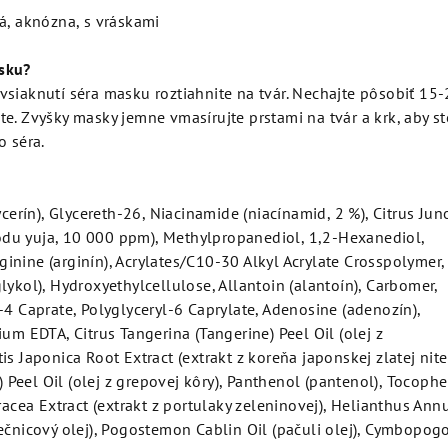
, aknózna, s vráskami
sku?
siaknutí séra masku roztiahnite na tvár. Nechajte pôsobiť 15
e. Zvyšky masky jemne vmasírujte prstami na tvár a krk, aby st
o séra.
ycerín), Glycereth-26, Niacinamide (niacínamid, 2 %), Citrus Jun
plodu yuja, 10 000 ppm), Methylpropanediol, 1,2-Hexanediol,
nine (arginín), Acrylates/C10-30 Alkyl Acrylate Crosspolymer,
lykol), Hydroxyethylcellulose, Allantoin (alantoín), Carbomer,
-4 Caprate, Polyglyceryl-6 Caprylate, Adenosine (adenozín),
ium EDTA, Citrus Tangerina (Tangerine) Peel Oil (olej z
s Japonica Root Extract (extrakt z koreňa japonskej zlatej nite
t) Peel Oil (olej z grepovej kôry), Panthenol (pantenol), Tocophe
eracea Extract (extrakt z portulaky zeleninovej), Helianthus Ann
ečnicový olej), Pogostemon Cablin Oil (pačuli olej), Cymbopog