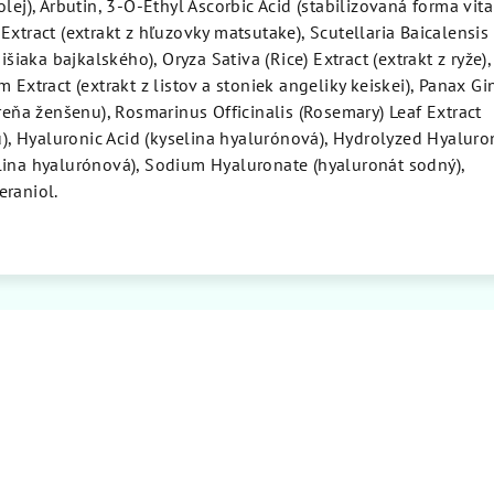
olej), Arbutin, 3-O-Ethyl Ascorbic Acid (stabilizovaná forma vi
Extract (extrakt z hľuzovky matsutake), Scutellaria Baicalensis
išiaka bajkalského), Oryza Sativa (Rice) Extract (extrakt z ryže),
 Extract (extrakt z listov a stoniek angeliky keiskei), Panax G
oreňa ženšenu), Rosmarinus Officinalis (Rosemary) Leaf Extract
nu), Hyaluronic Acid (kyselina hyalurónová), Hydrolyzed Hyaluro
lina hyalurónová), Sodium Hyaluronate (hyaluronát sodný),
eraniol.