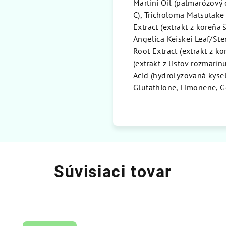
Martini Oil (palmarózový 
C), Tricholoma Matsutake 
Extract (extrakt z koreňa š
Angelica Keiskei Leaf/Stem
Root Extract (extrakt z k
(extrakt z listov rozmarí
Acid (hydrolyzovaná kyse
Glutathione, Limonene, G
Súvisiaci tovar