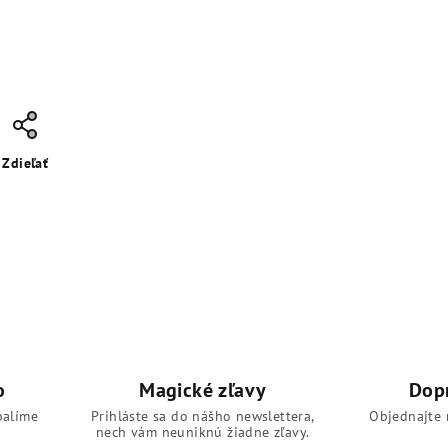
Zdieľať
o
Magické zľavy
Dop
balíme
Prihláste sa do nášho newslettera,
Objednajte 
nech vám neuniknú žiadne zľavy.