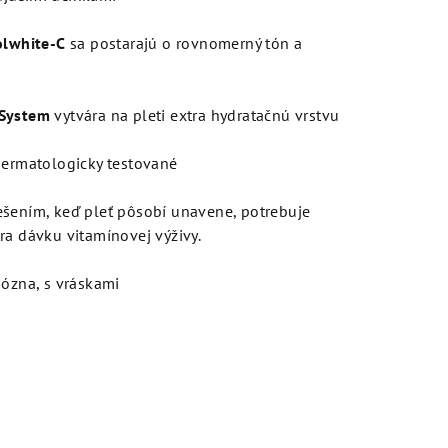
olwhite-C
sa postarajú o rovnomerný tón a
 System
vytvára na pleti extra hydratačnú vrstvu
dermatologicky testované
ešením, keď pleť pôsobí unavene, potrebuje
ra dávku vitamínovej výživy.
ózna, s vráskami