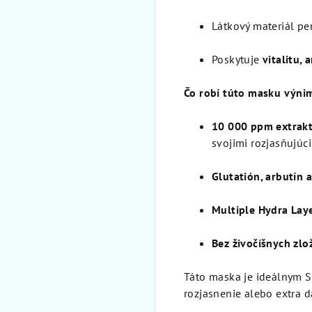
Látkový materiál pe
Poskytuje
vitalitu, 
Čo robí túto masku výn
10 000 ppm extrakt
svojimi rozjasňujúc
Glutatión, arbutín 
Multiple Hydra Lay
Bez živočíšnych zlo
Táto maska je ideálnym S
rozjasnenie alebo extra d