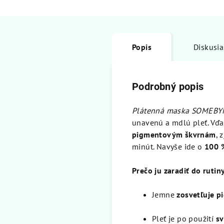
Popis
Diskusia
Podrobný popis
Plátenná maska SOMEBYM
unavenú a mdlú pleť. Vďa
pigmentovým škvrnám
, 
minút. Navyše ide o
100 
Prečo ju zaradiť do rutin
Jemne
zosvetľuje p
Pleť je po použití
sv