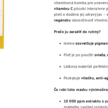
je
vitamínová bomba pre unavenú 
5,0
vitamínu C
pôsobí intenzívne p
z
pleti a dodáva jej zdravý jas –
5
vegánsku
starostlivosť vhodnú 
hviezdičiek.
Prečo ju zaradiť do rutiny?
Jemne
zosvetľuje pigmen
Pleť je po použití
svieža,
Látkový materiál perfektn
Poskytuje
vitalitu, anti-a
Čo robí túto masku výnimočn
10 000 ppm extraktu z yu
známeho svojimi rozjasň