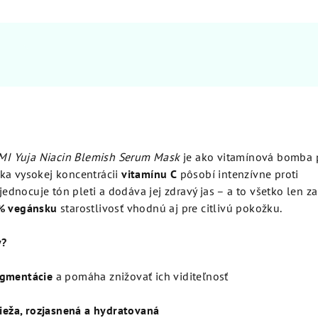
I Yuja Niacin Blemish Serum Mask
je ako vitamínová bomba 
ka vysokej koncentrácii
vitamínu C
pôsobí intenzívne proti
zjednocuje tón pleti a dodáva jej zdravý jas – a to všetko len z
% vegánsku
starostlivosť vhodnú aj pre citlivú pokožku.
y?
igmentácie
a pomáha znižovať ich viditeľnosť
ieža, rozjasnená a hydratovaná