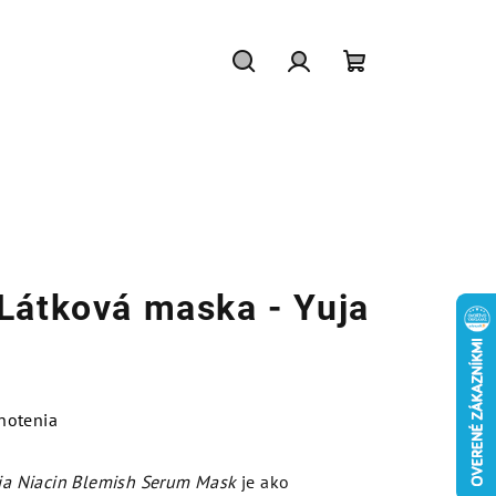
Hľadať
Prihlásenie
Nákupný
košík
Látková maska - Yuja
notenia
a Niacin Blemish Serum Mask
je ako