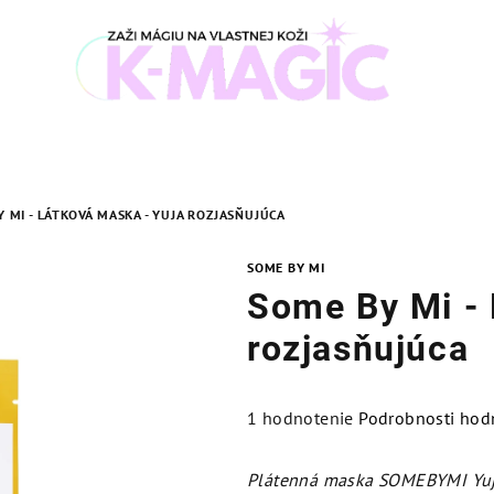
 MI - LÁTKOVÁ MASKA - YUJA ROZJASŇUJÚCA
SOME BY MI
Some By Mi - 
rozjasňujúca
Priemerné
1 hodnotenie
Podrobnosti hod
hodnotenie
produktu
Plátenná maska SOMEBYMI Yuj