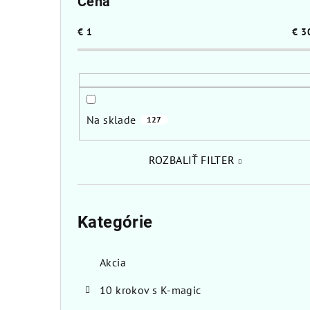
Cena
a
€
1
€
3
n
e
l
Na sklade
127
ROZBALIŤ FILTER
Preskočiť
kategórie
Kategórie
Akcia
10 krokov s K-magic