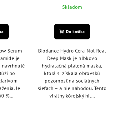
m
Skladom
emerné
Priemerné
notenie
hodnotenie
ka
Do košíka
duktu
produktu
je
5,0
low Serum –
Biodance Hydro Cera-Nol Real
z
namide je
Deep Mask je hĺbkovo
5
m navrhnuté
hydratačná plátená maska,
zdičiek.
hviezdičiek.
 túži po
ktorá si získala obrovskú
iarivom
pozornosť na sociálnych
ženia. Je
sieťach – a nie náhodou. Tento
0 %...
virálny kórejský hit...