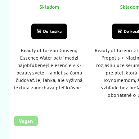
Skladom
Sklado
Priemerné
Pri
hodnotenie
hod
Do košíka
Do koší
produktu
pro
je
je
4,9
5,0
Beauty of Joseon Ginseng
Beauty of Joseon G
z
z
Essence Water patrí medzi
Propolis + Niaci
5
5
najobľúbenejšie esencie v K-
rozjasňujúce séru
hviezdičiek.
hvie
beauty svete – a niet sa čomu
pre pleť, ktorá
čudovať. Jej ľahká, ale výživná
rovnomernom, ž
textúra zanecháva pleť krásne...
vzhľade bez preťa
obohatené o 6
Vegan