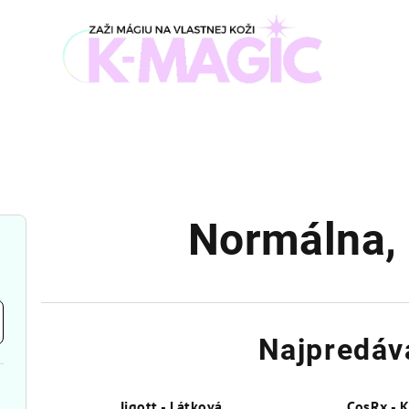
Normálna
,
Najpredáv
Jigott - Látková
CosRx - 