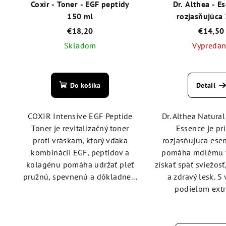
Coxir - Toner - EGF peptidy
Dr. Althea - Es
150 ml
rozjasňujúca
€18,20
€14,50
Skladom
Vypreda
Priemerné
Pri
hodnotenie
hod
Do košíka
Detail
produktu
pro
je
je
5,0
5,0
COXIR Intensive EGF Peptide
Dr. Althea Natura
z
z
Toner je revitalizačný toner
Essence je pr
5
5
proti vráskam, ktorý vďaka
rozjasňujúca esen
hviezdičiek.
hvie
kombinácii EGF, peptidov a
pomáha mdlému t
kolagénu pomáha udržať pleť
získať späť sviežos
pružnú, spevnenú a dôkladne...
a zdravý lesk. 
podielom extra