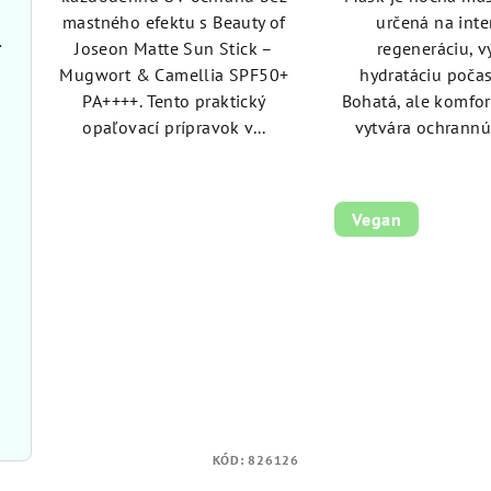
5
5
mastného efektu s Beauty of
určená na int
hviezdičiek.
hvie
 Tox 50 ml
Joseon Matte Sun Stick –
regeneráciu, v
Mugwort & Camellia SPF50+
hydratáciu poča
PA++++. Tento praktický
Bohatá, ale komfor
opaľovací prípravok v...
vytvára ochrannú 
Vegan
KÓD:
826126