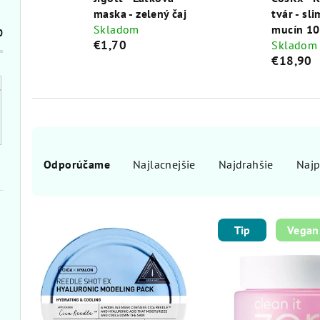
maska - zelený čaj
tvár - sli
Skladom
mucín 10
0
€1,70
Skladom
€18,90
R
Odporúčame
Najlacnejšie
Najdrahšie
Najp
a
d
V
e
Tip
Vegan
ý
n
p
i
i
e