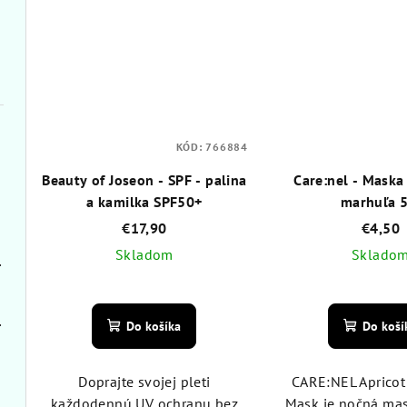
KÓD:
766884
Beauty of Joseon - SPF - palina
Care:nel - Maska
a kamilka SPF50+
marhuľa 5
€17,90
€4,50
Skladom
Sklado
ín 100 ml
Priemerné
Pri
hodnotenie
hod
n 100 ml
Do košíka
Do koší
produktu
pro
je
je
5,0
5,0
Doprajte svojej pleti
CARE:NEL Apricot
z
z
každodennú UV ochranu bez
Mask je nočná mas