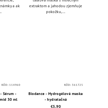
erencie,
látková maska s mliečnym
známky a ak
extraktom a jahodou zjemňuje
.
pokožku,...
KÓD:
114960
KÓD:
361725
 - Sérum -
Biodance - Hydrogélová maska
amid 30 ml
- hydratačná
€5,90