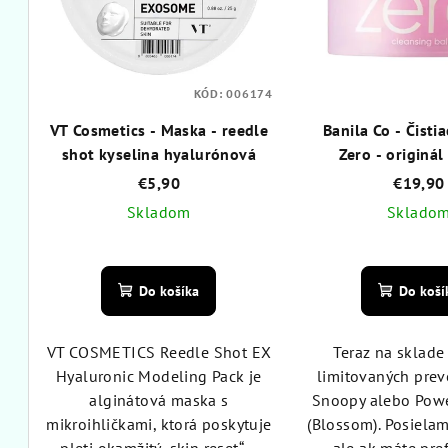
s
p
p
r
r
o
KÓD:
006174
o
d
VT Cosmetics - Maska - reedle
Banila Co - Čisti
shot kyselina hyalurónová
Zero - originá
d
u
€5,90
€19,90
u
k
Skladom
Sklado
k
t
Priemerné
Pri
t
hodnotenie
hod
o
Do košíka
Do koší
produktu
pro
o
v
je
je
5,0
4,9
v
VT COSMETICS Reedle Shot EX
Teraz na sklade
z
z
Hyaluronic Modeling Pack je
limitovaných prev
5
5
alginátová maska s
Snoopy alebo Powe
hviezdičiek.
hvie
mikroihličkami, ktorá poskytuje
(Blossom). Posiela