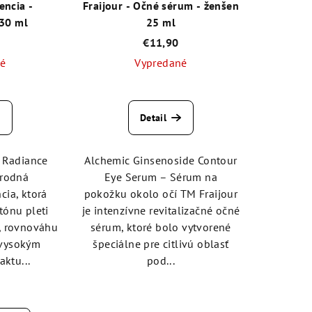
encia -
Fraijour - Očné sérum - ženšen
 30 ml
25 ml
€11,90
né
Vypredané
emerné
Priemerné
notenie
hodnotenie
Detail
duktu
produktu
je
5,0
l Radiance
Alchemic Ginsenoside Contour
z
írodná
Eye Serum – Sérum na
5
cia, ktorá
pokožku okolo očí TM Fraijour
zdičiek.
hviezdičiek.
ónu pleti
je intenzívne revitalizačné očné
ť, rovnováhu
sérum, ktoré bolo vytvorené
S vysokým
špeciálne pre citlivú oblasť
ktu...
pod...