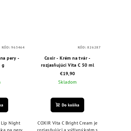
KÓD:
963464
KÓD:
826287
 na pery -
Coxir - Krém na tvár -
 g
rozjasňujúci Vita C 50 ml
€19,90
m
Skladom
emerné
Priemerné
notenie
hodnotenie
ka
Do košíka
duktu
produktu
je
5,0
 Lip Night
COXIR Vita C Bright Cream je
z
ka na pery
rozjasňujúci a výživný krém s