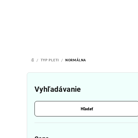
Prejsť
na
obsah
/
TYP PLETI
/
NORMÁLNA
DOMOV
B
o
Vyhľadávanie
č
Hľadať
n
ý
p