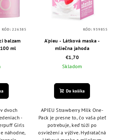
KÓD:
226385
KÓD:
939855
aci balzam
A'pieu - Látková maska -
l 100 ml
mliečna jahoda
€1,70
m
Skladom
emerné
Priemerné
notenie
hodnotenie
ka
Do košíka
duktu
produktu
je
5,0
 v dvoch
APIEU Strawberry Milk One-
z
edeniach -
Pack je presne to, čo vaša pleť
5
rpuff Girls
potrebuje, keď túži po
zdičiek.
hviezdičiek.
me náhodne,
osviežení a výžive. Hydratačná