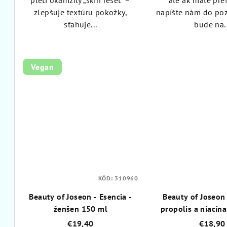
pleti okamžitý „skin reset“ –
ale ak máte pref
zlepšuje textúru pokožky,
napíšte nám do po
sťahuje...
bude na..
Vegan
KÓD:
310960
Beauty of Joseon - Esencia -
Beauty of Joseon
ženšen 150 ml
propolis a niacín
€19,40
€18,90