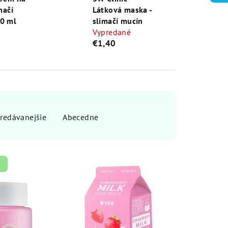
mačí
Látková maska -
0 ml
slimačí mucín
Vypredané
€1,40
redávanejšie
Abecedne