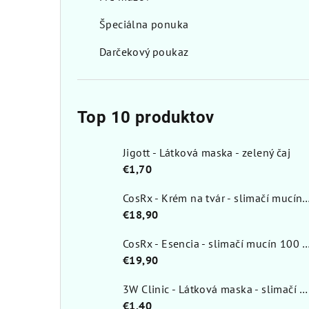
Špeciálna ponuka
Darčekový poukaz
Top 10 produktov
Jigott - Látková maska - zelený čaj
€1,70
CosRx - Krém na tvár - slimačí muc
€18,90
CosRx - Esencia - slimačí mucí
€19,90
3W Clinic - Látková maska - slimačí mucín
€1,40