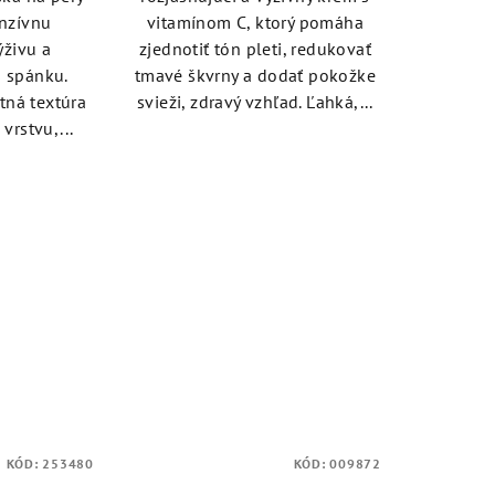
5
enzívnu
vitamínom C, ktorý pomáha
zdičiek.
hviezdičiek.
ýživu a
zjednotiť tón pleti, redukovať
s spánku.
tmavé škvrny a dodať pokožke
tná textúra
svieži, zdravý vzhľad. Ľahká,...
vrstvu,...
KÓD:
253480
KÓD:
009872