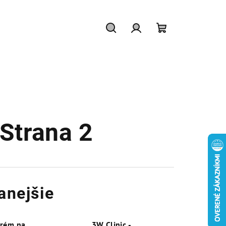
Hľadať
Prihlásenie
Nákupný
košík
 Strana 2
anejšie
Krém na
3W Clinic -