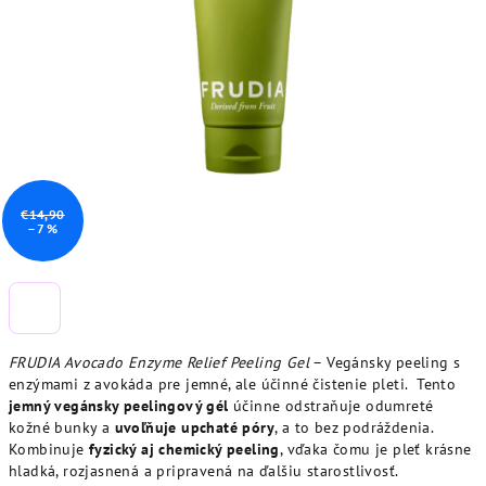
€14,90
–7 %
FRUDIA Avocado Enzyme Relief Peeling Gel
– Vegánsky peeling s
enzýmami z avokáda pre jemné, ale účinné čistenie pleti. Tento
jemný vegánsky peelingový gél
účinne odstraňuje odumreté
kožné bunky a
uvoľňuje upchaté póry
, a to bez podráždenia.
Kombinuje
fyzický aj chemický peeling
, vďaka čomu je pleť krásne
hladká, rozjasnená a pripravená na ďalšiu starostlivosť.