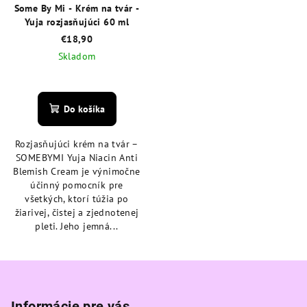
Some By Mi - Krém na tvár -
Yuja rozjasňujúci 60 ml
€18,90
Skladom
Priemerné
hodnotenie
produktu
Do košíka
je
4,6
Rozjasňujúci krém na tvár –
z
SOMEBYMI Yuja Niacin Anti
5
Blemish Cream je výnimočne
hviezdičiek.
účinný pomocník pre
všetkých, ktorí túžia po
žiarivej, čistej a zjednotenej
pleti. Jeho jemná...
Z
á
Informácie pre vás