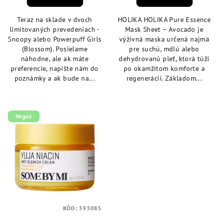
je
je
4,9
5,0
Teraz na sklade v dvoch
HOLIKA HOLIKA Pure Essence
z
z
limitovaných prevedeniach -
Mask Sheet – Avocado je
5
5
Snoopy alebo Powerpuff Girls
výživná maska určená najmä
hviezdičiek.
hviezdičiek.
(Blossom). Posielame
pre suchú, mdlú alebo
náhodne, ale ak máte
dehydrovanú pleť, ktorá túži
preferencie, napíšte nám do
po okamžitom komforte a
poznámky a ak bude na...
regenerácii. Základom...
Vegan
KÓD:
393085