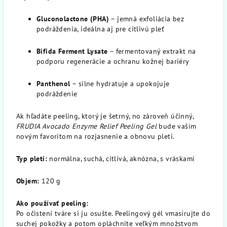
Gluconolactone (PHA)
– jemná exfoliácia bez
podráždenia, ideálna aj pre citlivú pleť
Bifida Ferment Lysate
– fermentovaný extrakt na
podporu regenerácie a ochranu kožnej bariéry
Panthenol
– silne hydratuje a upokojuje
podráždenie
Ak hľadáte peeling, ktorý je šetrný, no zároveň účinný,
FRUDIA Avocado Enzyme Relief Peeling Gel
bude vaším
novým favoritom na rozjasnenie a obnovu pleti.
Typ pleti:
normálna, suchá, citlivá, aknózna, s vráskami
Objem:
120 g
Ako používať peeling:
Po očistení tváre si ju osušte. Peelingový gél vmasírujte do
suchej pokožky a potom opláchnite veľkým množstvom