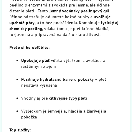
peeling s enzýmami z avokáda pre jemné, ale účinné
čistenie pleti. Tento
jemný vegánsky peelingový gél
účinne odstraňuje odumreté kožné bunky a
uvoľňuje
upchaté póry
, a to bez podráždenia. Kombinuje
fyzický aj
chemický peeling
, vďaka čomu je pleť krásne hladká,
rozjasnená a pripravená na ďalšiu starostlivosť.
Prečo si ho obľúbite:
Upokojuje pleť
vďaka výťažkom z avokáda a
rastlinným olejom
Posilňuje hydratačnú bariéru pokožky
– pleť
neostáva vysušená
Vhodný aj pre
citlivejšie typy pleti
Výsledkom je
jemnejšia, hladšia a žiarivejšia
pokožka
Top zložky: