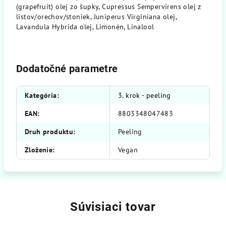
(grapefruit) olej zo šupky, Cupressus Sempervirens olej z
listov/orechov/stoniek, Juniperus Virginiana olej,
Lavandula Hybrida olej, Limonén, Linalool
Dodatočné parametre
Kategória
:
3. krok - peeling
EAN
:
8803348047483
Druh produktu
:
Peeling
Zloženie
:
Vegan
Súvisiaci tovar