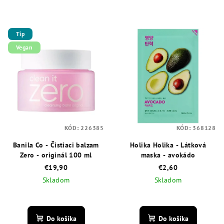
Tip
Vegan
KÓD:
226385
KÓD:
368128
Banila Co - Čistiaci balzam
Holika Holika - Látková
Zero - originál 100 ml
maska - avokádo
€19,90
€2,60
Skladom
Skladom
Priemerné
Priemerné
hodnotenie
hodnotenie
produktu
produktu
Do košíka
Do košíka