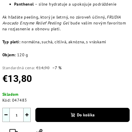
Panthenol
– silne hydratuje a upokojuje podráždenie
Ak hľadáte peeling, ktorý je šetrný, no zároveň účinný,
FRUDIA
Avocado Enzyme Relief Peeling Gel
bude vaším novým favoritom
na rozjasnenie a obnovu pleti.
Typ pleti:
normálna, suchá, citlivá, aknózna, s vráskami
Objem:
120 g
štandardná cena:
€14,90
–7 %
€13,80
Jednotková
Skladom
cena:
Kód:
047483
−
+
Do košíka