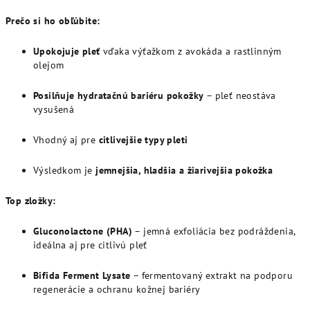
Prečo si ho obľúbite:
Upokojuje pleť
vďaka výťažkom z avokáda a rastlinným
olejom
Posilňuje hydratačnú bariéru pokožky
– pleť neostáva
vysušená
Vhodný aj pre
citlivejšie typy pleti
Výsledkom je
jemnejšia, hladšia a žiarivejšia pokožka
Top zložky:
Gluconolactone (PHA)
– jemná exfoliácia bez podráždenia,
ideálna aj pre citlivú pleť
Bifida Ferment Lysate
– fermentovaný extrakt na podporu
regenerácie a ochranu kožnej bariéry