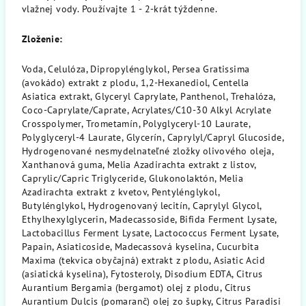
vlažnej vody. Používajte 1 - 2-krát týždenne.
Zloženie:
Voda, Celulóza, Dipropylénglykol, Persea Gratissima
(avokádo) extrakt z plodu, 1,2-Hexanediol, Centella
Asiatica extrakt, Glyceryl Caprylate, Panthenol, Trehalóza,
Coco-Caprylate/Caprate, Acrylates/C10-30 Alkyl Acrylate
Crosspolymer, Trometamín, Polyglyceryl-10 Laurate,
Polyglyceryl-4 Laurate, Glycerín, Caprylyl/Capryl Glucoside,
Hydrogenované nesmydelnateľné zložky olivového oleja,
Xanthanová guma, Melia Azadirachta extrakt z listov,
Caprylic/Capric Triglyceride, Glukonolaktón, Melia
Azadirachta extrakt z kvetov, Pentylénglykol,
Butylénglykol, Hydrogenovaný lecitín, Caprylyl Glycol,
Ethylhexylglycerin, Madecassoside, Bifida Ferment Lysate,
Lactobacillus Ferment Lysate, Lactococcus Ferment Lysate,
Papain, Asiaticoside, Madecassová kyselina, Cucurbita
Maxima (tekvica obyčajná) extrakt z plodu, Asiatic Acid
(asiatická kyselina), Fytosteroly, Disodium EDTA, Citrus
Aurantium Bergamia (bergamot) olej z plodu, Citrus
Aurantium Dulcis (pomaranč) olej zo šupky, Citrus Paradisi