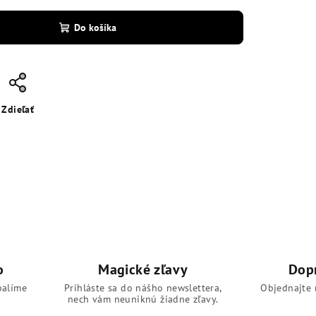
Do košíka
Zdieľať
o
Magické zľavy
Dop
balíme
Prihláste sa do nášho newslettera,
Objednajte 
nech vám neuniknú žiadne zľavy.