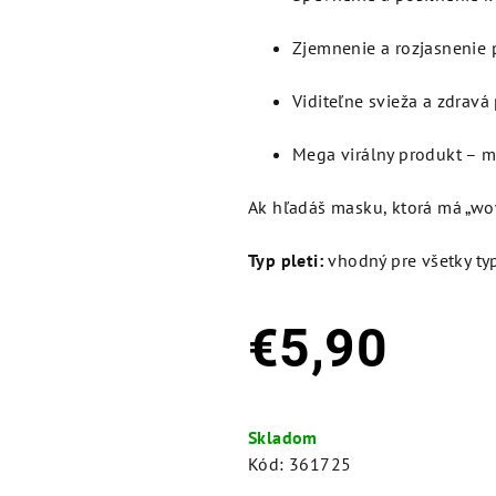
Zjemnenie a rozjasnenie 
Viditeľne svieža a zdrav
Mega virálny produkt – m
Ak hľadáš masku, ktorá má „wow
Typ pleti:
vhodný pre všetky typ
€5,90
Jednotková
cena:
Skladom
Kód:
361725