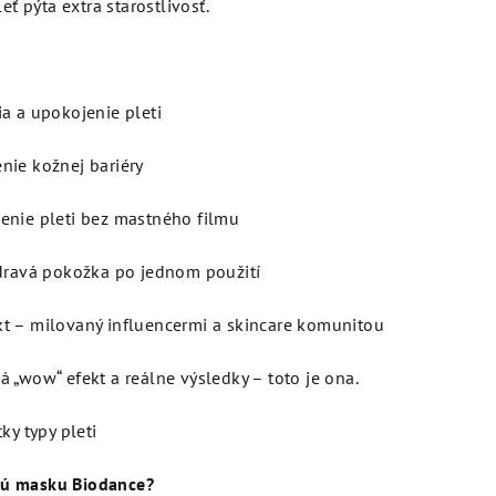
eť pýta extra starostlivosť.
ia a upokojenie pleti
nie kožnej bariéry
enie pleti bez mastného filmu
zdravá pokožka po jednom použití
t – milovaný influencermi a skincare komunitou
 „wow“ efekt a reálne výsledky – toto je ona.
ky typy pleti
vú masku Biodance?