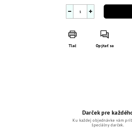
−
+
Tlač
Opýtať sa
Darček pre každéh
Ku každej objednávke vám pri
špeciálny darček.