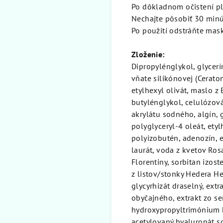
Po dôkladnom očistení pl
Nechajte pôsobiť 30 minút
Po použití odstráňte mas
Zloženie:
Dipropylénglykol, glycer
vňate silikónovej (Cerato
etylhexyl olivát, maslo z
butylénglykol, celulózov
akrylátu sodného, ​​algín,
polyglyceryl-4 oleát, et
polyizobutén, adenozín, 
laurát, voda z kvetov Ros
Florentiny, sorbitan izos
z listov/stonky Hedera Hel
glycyrhizát draselný, extr
obyčajného, ​​extrakt zo s
hydroxypropyltrimónium hy
acetylovaný hyaluronát so