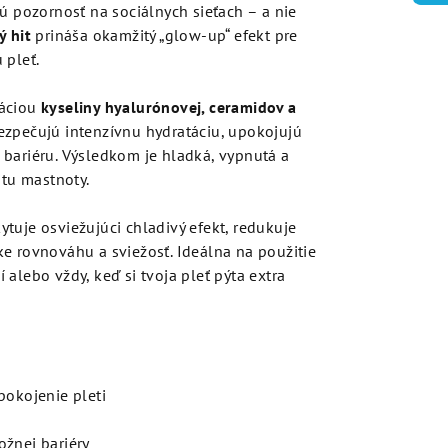
kú pozornosť na sociálnych sieťach – a nie
ý hit
prináša okamžitý „glow-up“ efekt pre
 pleť.
náciou
kyseliny hyalurónovej, ceramidov a
ezpečujú intenzívnu hydratáciu, upokojujú
bariéru. Výsledkom je hladká, vypnutá a
itu mastnoty.
tuje osviežujúci chladivý efekt, redukuje
e rovnováhu a sviežosť. Ideálna na použitie
alebo vždy, keď si tvoja pleť pýta extra
pokojenie pleti
ožnej bariéry