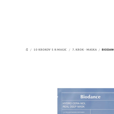
Prejsť
na
obsah
/
10 KROKOV S K-MAGIC
/
7. KROK - MASKA
/
BIODAN
DOMOV