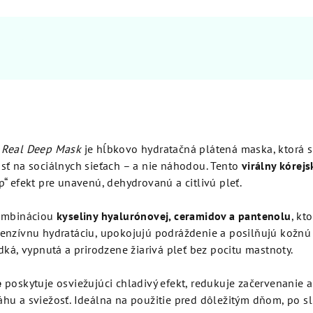
 Real Deep Mask
je hĺbkovo hydratačná plátená maska, ktorá s
sť na sociálnych sieťach – a nie náhodou. Tento
virálny kórejs
“ efekt pre unavenú, dehydrovanú a citlivú pleť.
kombináciou
kyseliny hyalurónovej, ceramidov a pantenolu
, kt
enzívnu hydratáciu, upokojujú podráždenie a posilňujú kožnú
dká, vypnutá a prirodzene žiarivá pleť bez pocitu mastnoty.
e
poskytuje osviežujúci chladivý efekt, redukuje začervenanie a
hu a sviežosť. Ideálna na použitie pred dôležitým dňom, po s