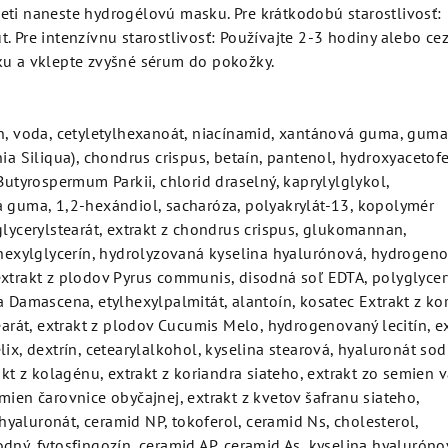
eti naneste hydrogélovú masku. Pre krátkodobú starostlivosť:
. Pre intenzívnu starostlivosť: Používajte 2-3 hodiny alebo cez
ku a vklepte zvyšné sérum do pokožky.
ín, voda, cetyletylhexanoát, niacínamid, xantánová guma, guma
nia Siliqua), chondrus crispus, betaín, pantenol, hydroxyacetof
 Butyrospermum Parkii, chlorid draselný, kaprylylglykol,
á guma, 1,2-hexándiol, sacharóza, polyakrylát-13, kopolymér
 glycerylstearát, extrakt z chondrus crispus, glukomannan,
ylhexylglycerín, hydrolyzovaná kyselina hyalurónová, hydrogen
extrakt z plodov Pyrus communis, disodná soľ EDTA, polyglycer
a Damascena, etylhexylpalmitát, alantoín, kosatec Extrakt z ko
tearát, extrakt z plodov Cucumis Melo, hydrogenovaný lecitín, e
ix, dextrín, cetearylalkohol, kyselina stearová, hyaluronát sod
akt z kolagénu, extrakt z koriandra siateho, extrakt zo semien v
emien čarovnice obyčajnej, extrakt z kvetov šafranu siateho,
aluronát, ceramid NP, tokoferol, ceramid Ns, cholesterol,
dný, fytosfingozín, ceramid AP, ceramid As, kyselina hyaluróno