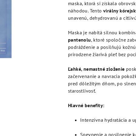
je
maska, ktorá si získala obrovs
5,0
náhodou. Tento
virálny kórejsk
z
unavenú, dehydrovanú a citlivú
5
hviezdičiek.
Maska je nabitá silnou kombi
pantenolu
, ktoré spoločne zab
podráždenie a posilňujú kožnú 
prirodzene žiarivá pleť bez poc
Ľahké, nemastné zloženie
posky
začervenanie a navracia pokožk
pred dôležitým dňom, po slnení 
starostlivosť.
Hlavné benefity:
Intenzívna hydratácia a u
Spevnenie a posilnenie k