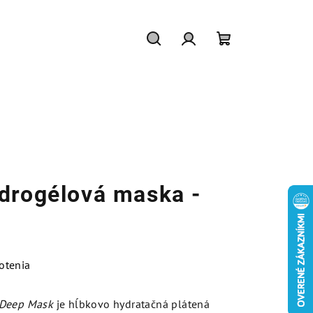
Hľadať
Prihlásenie
Nákupný
košík
drogélová maska -
otenia
 Deep Mask
je hĺbkovo hydratačná plátená