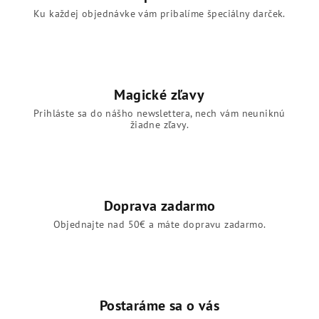
r
Ku každej objednávke vám pribalíme špeciálny darček.
v
k
y
v
ý
Magické zľavy
p
Prihláste sa do nášho newslettera, nech vám neuniknú
i
žiadne zľavy.
s
u
Doprava zadarmo
Objednajte nad 50€ a máte dopravu zadarmo.
Postaráme sa o vás