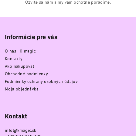
Ozvite sa nám a my vám ochotne poradíme.
Z
á
p
Informácie pre vás
ä
O nás - K-magic
t
Kontakty
i
Ako nakupovať
e
Obchodné podmienky
Podmienky ochrany osobných údajov
Moja objednávka
Kontakt
info
@
kmagic.sk