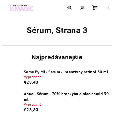
Prejsť
na
obsah
Nákupn
Hľadať
Prihlásenie
Sérum
, Strana 3
košík
Najpredávanejšie
Some By Mi - Sérum - intenzívny retinol 30 ml
Vypredané
€28,40
Anua - Sérum - 70% broskyňa a niacínamid 30
ml
Vypredané
€28,80