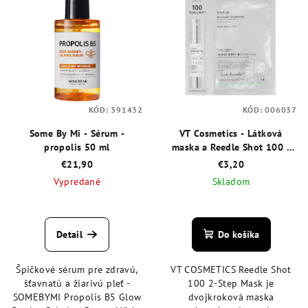
p
d
i
u
s
k
p
t
r
o
o
v
KÓD:
391432
KÓD:
006037
d
Some By Mi - Sérum -
VT Cosmetics - Látková
u
propolis 50 ml
maska a Reedle Shot 100 -
k
dvojkroková starostlivosť
€21,90
€3,20
t
Vypredané
Skladom
o
Priemerné
Priemerné
v
hodnotenie
hodnotenie
produktu
produktu
Detail
Do košíka
je
je
4,7
5,0
Špičkové sérum pre zdravú,
VT COSMETICS Reedle Shot
z
z
šťavnatú a žiarivú pleť -
100 2-Step Mask je
5
5
SOMEBYMI Propolis B5 Glow
dvojkroková maska
hviezdičiek.
hviezdičiek.