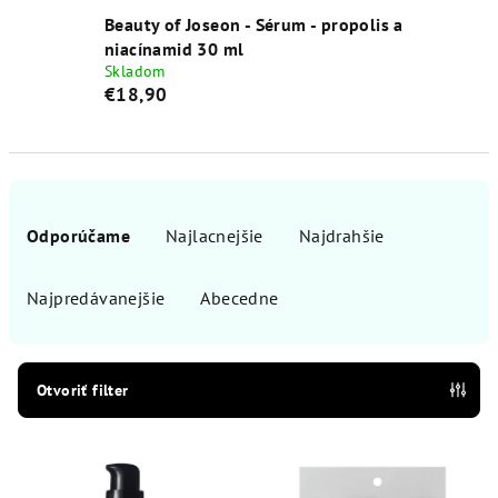
Beauty of Joseon - Sérum - propolis a
niacínamid 30 ml
Skladom
€18,90
R
a
Odporúčame
Najlacnejšie
Najdrahšie
d
e
Najpredávanejšie
Abecedne
n
i
e
Otvoriť filter
p
V
r
ý
o