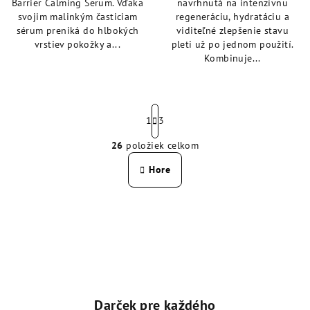
Barrier Calming Serum. Vďaka
navrhnutá na intenzívnu
svojim malinkým časticiam
regeneráciu, hydratáciu a
sérum preniká do hlbokých
viditeľné zlepšenie stavu
vrstiev pokožky a...
pleti už po jednom použití.
Kombinuje...
S
t
1
3
r
26
položiek celkom
á
O
n
v
Hore
k
l
o
á
v
a
d
n
a
i
c
e
i
e
p
Darček pre každého