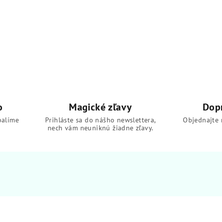
o
Magické zľavy
Dop
balíme
Prihláste sa do nášho newslettera,
Objednajte 
nech vám neuniknú žiadne zľavy.