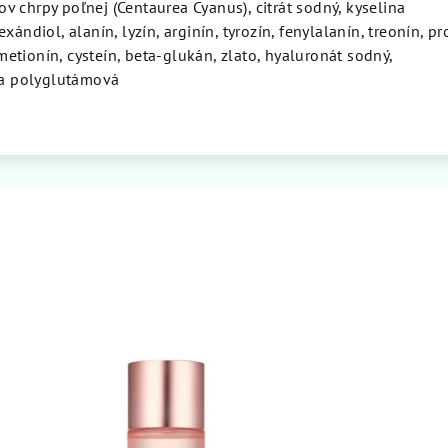
etov chrpy poľnej (Centaurea Cyanus), citrát sodný, kyselina
ándiol, alanín, lyzín, arginín, tyrozín, fenylalanín, treonín, pro
, metionín, cysteín, beta-glukán, zlato, hyaluronát sodný,
ina polyglutámová