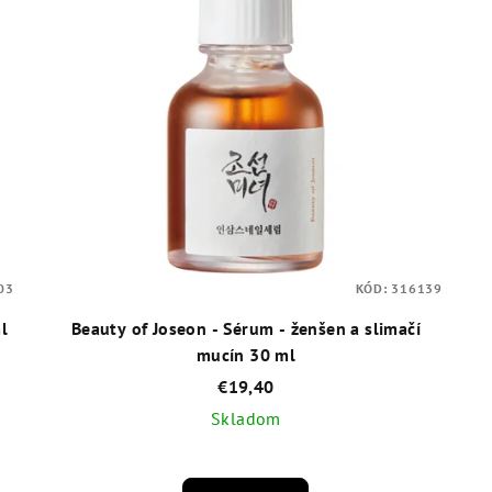
03
KÓD:
316139
l
Beauty of Joseon - Sérum - ženšen a slimačí
mucín 30 ml
€19,40
Skladom
Priemerné
hodnotenie