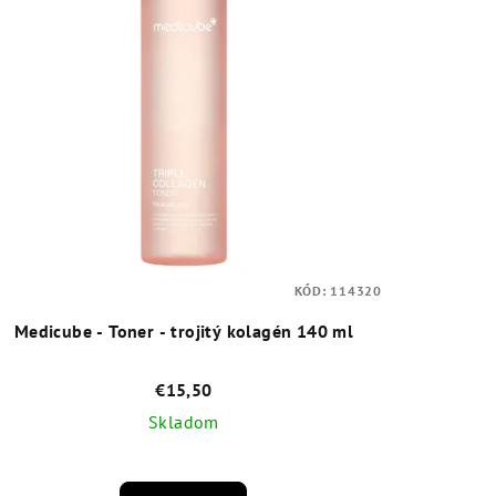
KÓD:
114320
Medicube - Toner - trojitý kolagén 140 ml
€15,50
Skladom
Priemerné
hodnotenie