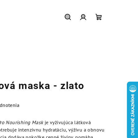
Hľadať
Prihlásenie
Nákupný
košík
ová maska - zlato
dnotenia
ro Nourishing Mask
je vyživujúca látková
otrebuje intenzívnu hydratáciu, výživu a obnovu
ncia dodáva pokožke cenné živiny, pomáha