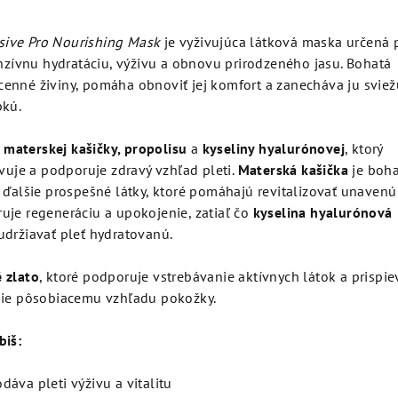
ive Pro Nourishing Mask
je vyživujúca látková maska určená 
enzívnu hydratáciu, výživu a obnovu prirodzeného jasu. Bohatá
enné živiny, pomáha obnoviť jej komfort a zanecháva ju sviež
bkú.
materskej kašičky, propolisu
a
kyseliny hyalurónovej
, ktorý
ivuje a podporuje zdravý vzhľad pleti.
Materská kašička
je boha
 ďalšie prospešné látky, ktoré pomáhajú revitalizovať unavenú
je regeneráciu a upokojenie, zatiaľ čo
kyselina hyalurónová
udržiavať pleť hydratovanú.
 zlato
, ktoré podporuje vstrebávanie aktívnych látok a prispie
šie pôsobiacemu vzhľadu pokožky.
biš:
dáva pleti výživu a vitalitu