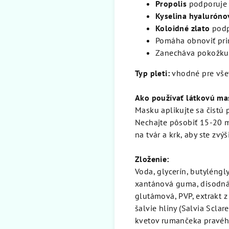
Propolis
podporuje 
Kyselina hyaluróno
Koloidné zlato
podp
Pomáha obnoviť prir
Zanecháva pokožku 
Typ pleti:
vhodné pre všet
Ako používať látkovú ma
Masku aplikujte sa čistú 
Nechajte pôsobiť 15-20 m
na tvár a krk, aby ste zvý
Zloženie:
Voda, glycerín, butyléngl
xantánová guma, disodná s
glutámová, PVP, extrakt z
šalvie hliny (Salvia Sclar
kvetov rumančeka pravého