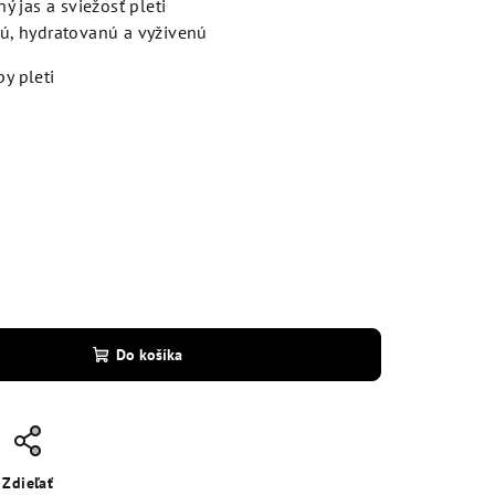
 jas a sviežosť pleti
, hydratovanú a vyživenú
y pleti
Do košíka
Zdieľať