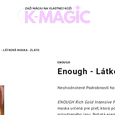
- LÁTKOVÁ MASKA - ZLATO
ENOUGH
Enough - Látk
Priemerné
Neohodnotené
Podrobnosti ho
hodnotenie
produktu
ENOUGH Rich Gold Intensive P
je
maska určená pre pleť, ktorá p
0,0
prirodzeného jasu. Bohatá ese