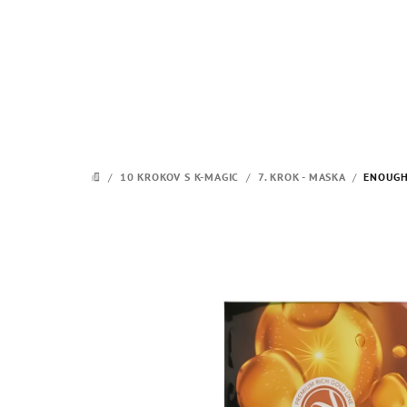
Prejsť
na
obsah
/
10 KROKOV S K-MAGIC
/
7. KROK - MASKA
/
ENOUGH 
DOMOV