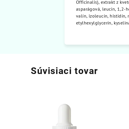
Officinalis), extrakt z kv
asparágová, leucín, 1,2-hex
valín, izoleucín, histidín
etylhexylglycerín, kysel
Súvisiaci tovar