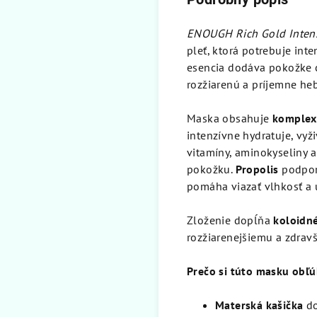
ENOUGH Rich Gold Intens
pleť, ktorá potrebuje int
esencia dodáva pokožke c
rozžiarenú a príjemne he
Maska obsahuje
komplex 
intenzívne hydratuje, vyž
vitamíny, aminokyseliny a
pokožku.
Propolis
podporu
pomáha viazať vlhkosť a 
Zloženie dopĺňa
koloidné
rozžiarenejšiemu a zdrav
Prečo si túto masku obľú
Materská kašička
do