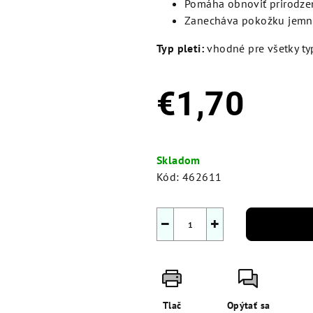
Pomáha obnoviť prirodzený
Zanecháva pokožku jemnú
Typ pleti:
vhodné pre všetky typ
€1,70
Jednotková
cena:
Skladom
Kód:
462611
−
+
Tlač
Opýtať sa