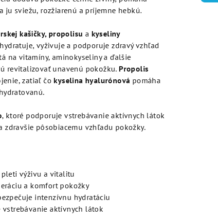
a ju sviežu, rozžiarenú a príjemne hebkú.
skej kašičky, propolisu
a
kyseliny
e hydratuje, vyživuje a podporuje zdravý vzhľad
á na vitamíny, aminokyseliny a ďalšie
jú revitalizovať unavenú pokožku.
Propolis
enie, zatiaľ čo
kyselina hyalurónová
pomáha
 hydratovanú.
o
, ktoré podporuje vstrebávanie aktívnych látok
u a zdravšie pôsobiacemu vzhľadu pokožky.
leti výživu a vitalitu
eráciu a komfort pokožky
ezpečuje intenzívnu hydratáciu
vstrebávanie aktívnych látok