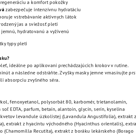
regeneráciu a komfort pokožky
vá
zabezpečuje intenzívnu hydratáciu
oruje vstrebávanie aktívnych látok
odzený jas a sviežosť pleti
jemnú, hydratovanú a vyživenú
ky typy pleti
sku?
pleť, ideálne po aplikovaní prechádzajúcich krokov v rutine.
inút a následne odstráňte. Zvyšky masky jemne vmasírujte pr
šili absorpciu zvyšného séra.
ykol, fenoxyetanol, polysorbát 80, karbomér, trietanolamín,
oľ EDTA, parfum, betaín, alantoín, glycín, serín, kyselina
 kvetov levandule úzkolistej (Lavandula Angustifolia), extrakt 
ea), extrakt z hyacintu východného (Hyacinthus orientalis), extra
 (Chamomilla Recutita), extrakt z boráku lekárskeho (Borago