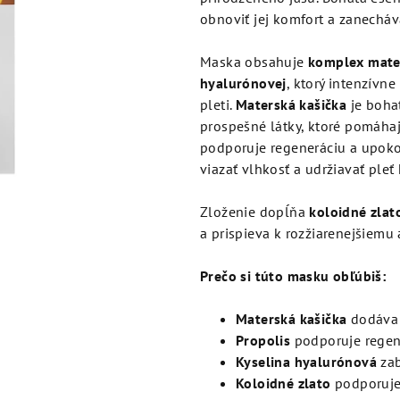
z
obnoviť jej komfort a zanecháv
5
hviezdičiek.
Maska obsahuje
komplex mater
hyalurónovej
, ktorý intenzívn
pleti.
Materská kašička
je bohat
prospešné látky, ktoré pomáha
podporuje regeneráciu a upokoj
viazať vlhkosť a udržiavať pleť
Zloženie dopĺňa
koloidné zlat
a prispieva k rozžiarenejšiem
Prečo si túto masku obľúbiš:
Materská kašička
dodáva p
Propolis
podporuje regen
Kyselina hyalurónová
zab
Koloidné zlato
podporuje 