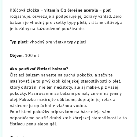
Kľúčová zložka –
vitamín C z čerešne acerola
– pleť
rozjasňuje, osviežuje a podporuje jej zdravý vzhľad. Zero
balzam je vhodný pre všetky typy pleti, vrátane citlivej, a
je ideálny na každodenné používanie.
Typ pleti:
vhodný pre všetky typy pleti
Objem:
100 ml
Ako používať čistiaci balzam?
Čistiaci balzam naneste na suchú pokožku a začnite
masírovať. Je to prvý krok kórejskej starostlivosti o pleť,
ktorý odstráni nie len nečistoty, ale aj make-up z vašej
pokožky. Masírovaním sa balzam pomaly zmení na jemný
olej. Pokožku masírujte dôkladne, doprajte jej relax a
následne ju opláchnite vlažnou vodou.
Po očistení pokožky prípravkom na báze oleja vám
odporúčame použiť druhý krok kórejskej starostlivosti a to
čistiacu penu alebo gél.