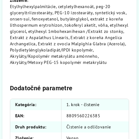
Zloženie:
Etylhylhexylpalmitácie, cetyletylhexanoát, peg-20
glyceryltriizostearáty, PEG-10 izostearáty, syntetický vosk,
onsen-sui, fenoxyetanol, butylénglykol, extrakt z koreňa
lithospermum erytrohizon, tokoferyl aketit, vôňa, etylhexyl
glycerol, etylhexyl 1mbohexanihexan /Extrakt zo stonky,
Extrakt z Aspalathus Linearis, Extrakt z koreňa Angelica
Archangelica, Extrakt z ovocia Malpighia Glabra (Acerola),
Polydietylénglykoladipát/IPDI kopolymér,
Akryláty/Kopolymér metakrylátu amónneho,
Akryláty/Metoxy PEG-15 kopolymér metakrylátu
Dodatočné parametre
Kategória
:
1. krok - čistenie
EAN
:
8809560226385
Druh produktu
:
Čistenie a odličovanie
Zloženie
:
Vegan