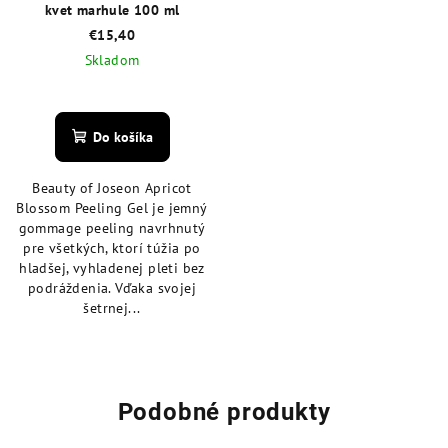
kvet marhule 100 ml
€15,40
Skladom
Priemerné
hodnotenie
produktu
Do košíka
je
4,8
Beauty of Joseon Apricot
z
Blossom Peeling Gel je jemný
5
gommage peeling navrhnutý
hviezdičiek.
pre všetkých, ktorí túžia po
hladšej, vyhladenej pleti bez
podráždenia. Vďaka svojej
šetrnej...
Podobné produkty