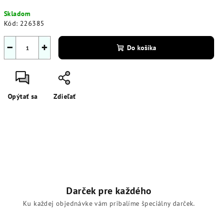
Jednotková
Skladom
cena:
Kód:
226385
−
+
Do košíka
Opýtať sa
Zdieľať
Darček pre každého
Ku každej objednávke vám pribalíme špeciálny darček.