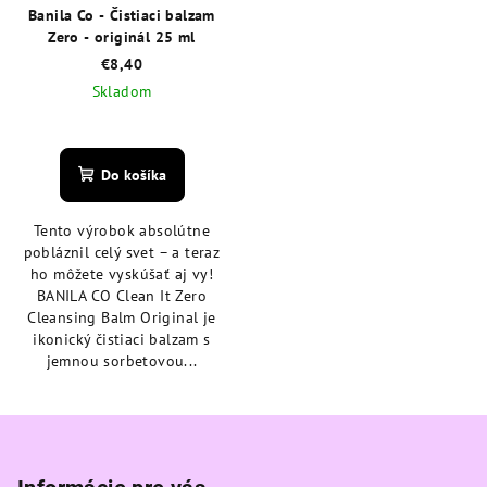
Banila Co - Čistiaci balzam
Zero - originál 25 ml
€8,40
Skladom
Priemerné
hodnotenie
produktu
Do košíka
je
4,8
Tento výrobok absolútne
z
pobláznil celý svet – a teraz
5
ho môžete vyskúšať aj vy!
hviezdičiek.
BANILA CO Clean It Zero
Cleansing Balm Original je
ikonický čistiaci balzam s
jemnou sorbetovou...
Z
á