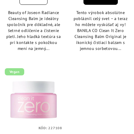
je
je
4,4
4,8
Beauty of Joseon Radiance
Tento výrobok absolútne
z
z
Cleansing Balm je ideálny
pobláznil celý svet – a teraz
5
5
spoločník pre dôkladné, ale
ho môžete vyskúšať aj vy!
hviezdičiek.
hviezdičiek.
šetrné odlíčenie a čistenie
BANILA CO Clean It Zero
pleti. Jeho hladká textúra sa
Cleansing Balm Original je
pri kontakte s pokožkou
ikonický čistiaci balzam s
mení na jemný...
jemnou sorbetovou...
Vegan
KÓD:
227108