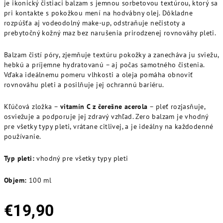
je ikonický čistiaci balzam s jemnou sorbetovou textúrou, ktorý sa
pri kontakte s pokožkou mení na hodvábny olej. Dôkladne
rozpúšťa aj vodeodolný make-up, odstraňuje nečistoty a
prebytočný kožný maz bez narušenia prirodzenej rovnováhy pleti.
Balzam čistí póry, zjemňuje textúru pokožky a zanecháva ju sviežu,
hebkú a príjemne hydratovanú – aj počas samotného čistenia.
Vďaka ideálnemu pomeru vlhkosti a oleja pomáha obnoviť
rovnováhu pleti a posilňuje jej ochrannú bariéru.
Kľúčová zložka –
vitamín C z čerešne acerola
– pleť rozjasňuje,
osviežuje a podporuje jej zdravý vzhľad. Zero balzam je vhodný
pre všetky typy pleti, vrátane citlivej, a je ideálny na každodenné
používanie.
Typ pleti:
vhodný pre všetky typy pleti
Objem:
100 ml
€19,90