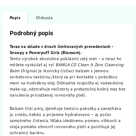
Popis
Diskusia
Podrobný popis
Teraz na sklade v dvoch limitovaných prevedeniach -
Snoopy a Powerpuff Girls (Blossom).
Tento výrobok absolútne pobláznil celý svet – a teraz ho
môžete vyskúšať aj vy!
BANILA CO Clean It Zero Cleansing
Balm Original
je ikonický čistiaci balzam s jemnou
sorbetovou textúrou, ktorý sa pri kontakte s pokožkou
mení na hodvábny olej. Dôkladne rozpúšťa aj vodeodolný
make-up, odstraňuje nečistoty a prebytočný kožný maz bez
narušenia prirodzenej rovnováhy pleti.
Balzam čistí póry, zjemňuje textúru pokožky a zanecháva
ju sviežu, hebkú a príjemne hydratovanú – aj počas
samotného čistenia. Vďaka ideálnemu pomeru vlhkosti a
oleja pomáha obnoviť rovnováhu pleti a posilňuje jej
ochrannú bariéru.