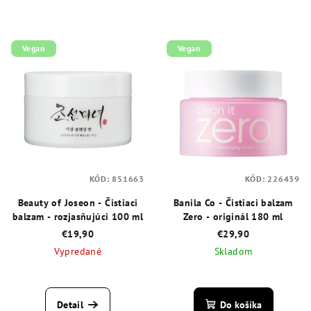
Vegan
Vegan
KÓD:
851663
KÓD:
226439
Beauty of Joseon - Čistiaci
Banila Co - Čistiaci balzam
balzam - rozjasňujúci 100 ml
Zero - originál 180 ml
€19,90
€29,90
Vypredané
Skladom
Priemerné
Priemerné
hodnotenie
hodnotenie
produktu
produktu
Detail
Do košíka