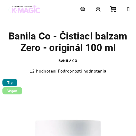
Prejsť
na
obsah
Nákupn
Hľadať
Prihlásenie
Banila Co - Čistiaci balzam
košík
Zero - originál 100 ml
BANILA CO
Priemerné
12 hodnotení
Podrobnosti hodnotenia
hodnotenie
produktu
Tip
je
Vegan
4,9
z
5
hviezdičiek.