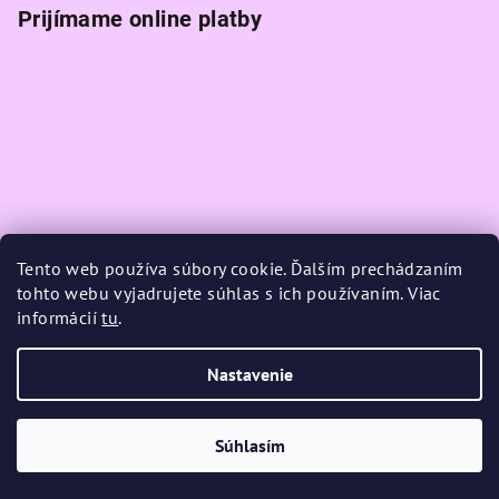
Prijímame online platby
Tento web používa súbory cookie. Ďalším prechádzaním
tohto webu vyjadrujete súhlas s ich používaním. Viac
informácií
tu
.
Nastavenie
Copyright 2026
K-magic
. Všetky práva vyhradené.
Upraviť
nastavenie cookies
Súhlasím
Vytvoril Shoptet