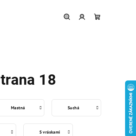
Hľadať
Prihlásenie
Nákupný
košík
Strana 18
Mastná
Suchá
S vráskami