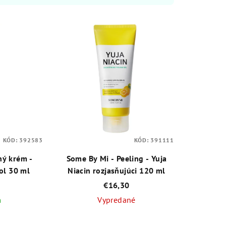
KÓD:
392583
KÓD:
391111
ný krém -
Some By Mi - Peeling - Yuja
nol 30 ml
Niacin rozjasňujúci 120 ml
€16,30
m
Vypredané
emerné
Priemerné