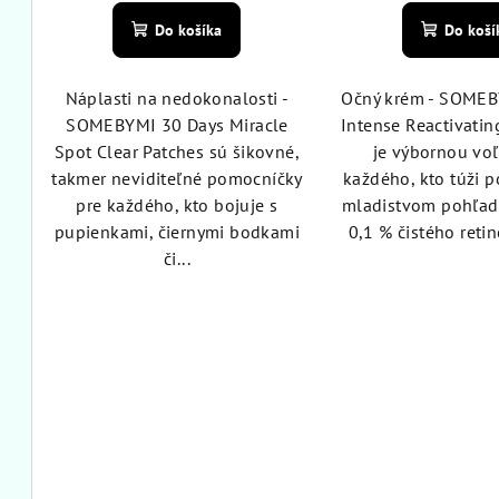
t
hodnotenie
hod
o
Do košíka
Do koší
produktu
pro
o
v
je
je
4,8
4,8
v
Náplasti na nedokonalosti -
Očný krém - SOMEB
z
z
SOMEBYMI 30 Days Miracle
Intense Reactivati
5
5
Spot Clear Patches sú šikovné,
je výbornou vo
hviezdičiek.
hvie
takmer neviditeľné pomocníčky
každého, kto túži 
pre každého, kto bojuje s
mladistvom pohľad
pupienkami, čiernymi bodkami
0,1 % čistého retino
či...