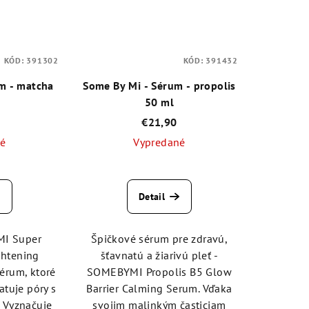
KÓD:
391302
KÓD:
391432
m - matcha
Some By Mi - Sérum - propolis
50 ml
€21,90
né
Vypredané
emerné
Priemerné
notenie
hodnotenie
Detail
duktu
produktu
je
4,7
I Super
Špičkové sérum pre zdravú,
z
ghtening
šťavnatú a žiarivú pleť -
5
érum, ktoré
SOMEBYMI Propolis B5 Glow
zdičiek.
hviezdičiek.
ratuje póry s
Barrier Calming Serum. Vďaka
 Vyznačuje
svojim malinkým časticiam