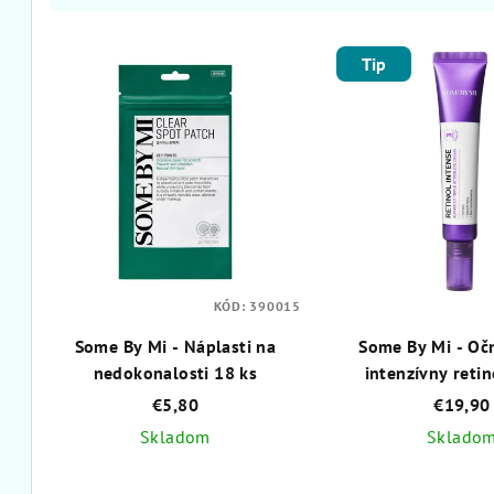
d
V
e
Tip
ý
n
p
i
i
e
s
p
p
r
r
o
KÓD:
390015
o
d
Some By Mi - Náplasti na
Some By Mi - Oč
nedokonalosti 18 ks
intenzívny reti
d
u
€5,80
€19,90
u
k
Skladom
Sklado
k
t
Priemerné
Pri