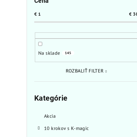
Cena
a
€
1
€
3
n
e
l
Na sklade
145
ROZBALIŤ FILTER
Preskočiť
kategórie
Kategórie
Akcia
10 krokov s K-magic