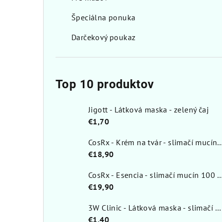
Špeciálna ponuka
Darčekový poukaz
Top 10 produktov
Jigott - Látková maska - zelený čaj
€1,70
CosRx - Krém na tvár - slimačí muc
€18,90
CosRx - Esencia - slimačí mucí
€19,90
3W Clinic - Látková maska - slimačí mucín
€1,40