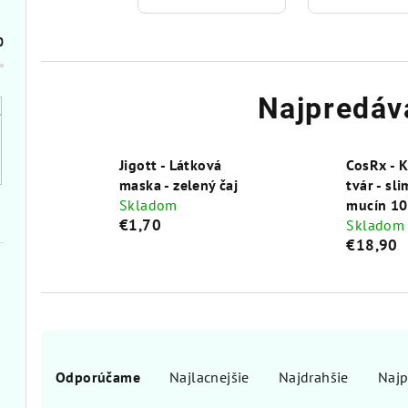
0
Najpredáv
Jigott - Látková
CosRx - 
maska - zelený čaj
tvár - sli
Skladom
mucín 10
€1,70
Skladom
€18,90
R
Odporúčame
Najlacnejšie
Najdrahšie
Najp
a