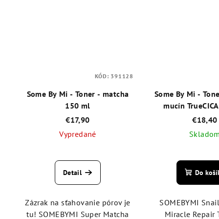
KÓD:
391128
Some By Mi - Toner - matcha
Some By Mi - Tone
150 ml
mucín TrueCICA
€17,90
€18,40
Vypredané
Sklado
Priemerné
Pri
hodnotenie
hod
Detail
Do koší
produktu
pro
je
je
5,0
5,0
Zázrak na sťahovanie pórov je
SOMEBYMI Snail 
z
z
tu! SOMEBYMI Super Matcha
Miracle Repair 