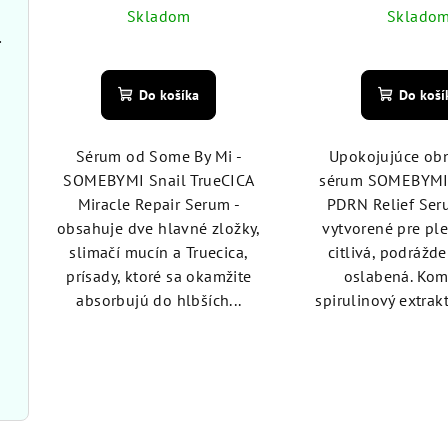
Skladom
Sklado
 Tox 50 ml
Priemerné
Pri
hodnotenie
hod
Do košíka
Do koší
produktu
pro
je
je
4,8
5,0
Sérum od Some By Mi -
Upokojujúce ob
z
z
SOMEBYMI Snail TrueCICA
sérum SOMEBYMI 
5
5
Miracle Repair Serum -
PDRN Relief Ser
hviezdičiek.
hvie
obsahuje dve hlavné zložky,
vytvorené pre pleť
slimačí mucín a Truecica,
citlivá, podrážd
prísady, ktoré sa okamžite
oslabená. Kom
absorbujú do hlbších...
spirulinový extrakt