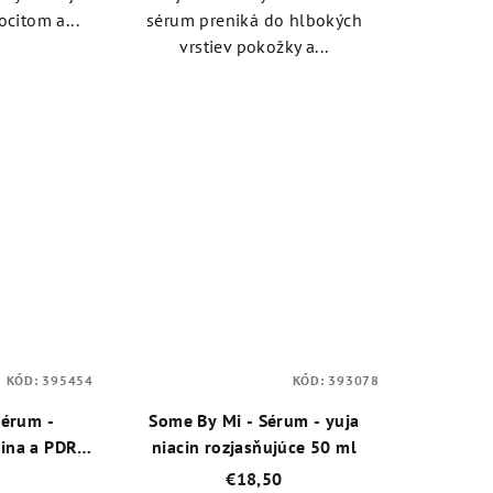
citom a...
sérum preniká do hlbokých
vrstiev pokožky a...
KÓD:
395454
KÓD:
393078
Sérum -
Some By Mi - Sérum - yuja
lina a PDRN
niacin rozjasňujúce 50 ml
€18,50