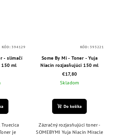
KÓD:
394129
KÓD:
393221
r - slimačí
Some By Mi - Toner - Yuja
 150 ml
Niacin rozjasňujúci 150 ml
€17,80
m
Skladom
emerné
Priemerné
notenie
hodnotenie
ka
Do košíka
duktu
produktu
je
4,4
Truecica
Zázračný rozjasňujúci toner -
z
Toner je
SOMEBYMI Yuja Niacin Miracle