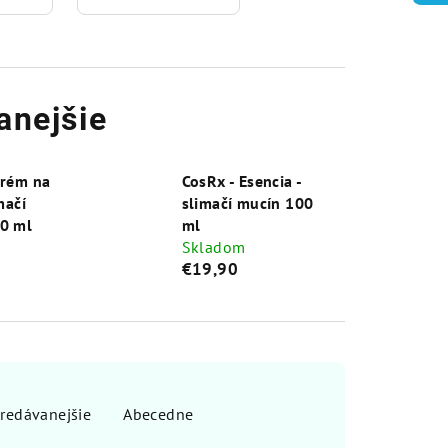
anejšie
Krém na
CosRx - Esencia -
mačí
slimačí mucín 100
0 ml
ml
Skladom
€19,90
redávanejšie
Abecedne