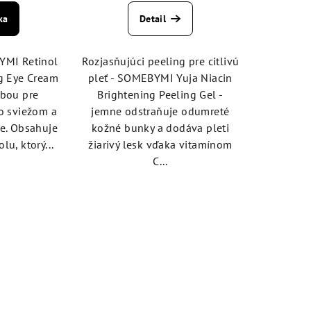
notenie
hodnotenie
ka
Detail
duktu
produktu
je
4,5
YMI Retinol
Rozjasňujúci peeling pre citlivú
z
ng Eye Cream
pleť - SOMEBYMI Yuja Niacin
5
ľbou pre
Brightening Peeling Gel -
zdičiek.
hviezdičiek.
po sviežom a
jemne odstraňuje odumreté
e. Obsahuje
kožné bunky a dodáva pleti
lu, ktorý...
žiarivý lesk vďaka vitamínom
C...