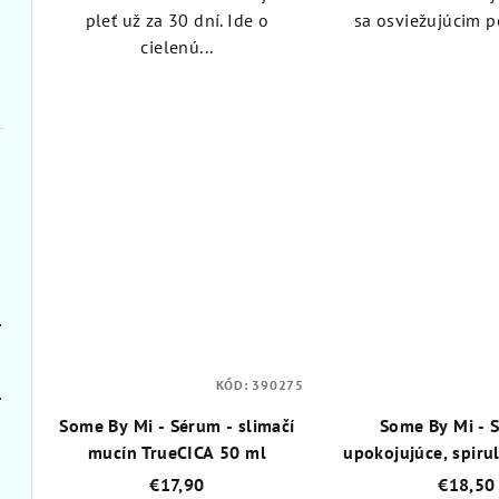
pleť už za 30 dní. Ide o
sa osviežujúcim po
cielenú...
ín 100 ml
KÓD:
390275
n 100 ml
Some By Mi - Sérum - slimačí
Some By Mi - 
mucín TrueCICA 50 ml
upokojujúce, spiru
50 ml
€17,90
€18,50