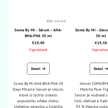
KÓD:
242764
Some By Mi - Sérum - AHA-
Some By Mi - Séru
BHA-PHA 50 ml
50 ml
€19,40
€19,50
Vypredané
Vypreda
Priemerné
Pri
hodnotenie
hod
Detail
Detail
produktu
pro
je
je
5,0
4,6
Some By Mi AHA BHA PHA 30
Sérum SOMEBYM
z
z
Days Miracle Serum je sérum,
Matcha Pore Ti
5
5
ktoré si rýchlo získalo
Serum je vodnaté s
hviezdičiek.
hvie
popularitu vďaka sľubu:
čistí, sťahuje a hyd
viditeľne zdravšia a čistejšia
93 % Matcha vody.