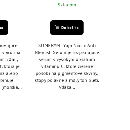
m
Skladom
emerné
Priemerné
notenie
hodnotenie
ka
Do košíka
duktu
produktu
je
5,0
novujúce
SOMEBYMI Yuja Niacin Anti
z
Spirulina
Blemish Serum je rozjasňujúce
5
um 50ml,
sérum s vysokým obsahom
zdičiek.
hviezdičiek.
, ktorá je
vitamínu C, ktoré cielene
ená alebo
pôsobí na pigmentové škvrny,
binuje
stopy po akné a mdlý tón pleti.
 (morská...
Vďaka...