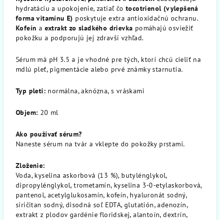
hydratáciu a upokojenie, zatiaľ čo
tocotrienol (vylepšená
forma vitamínu E)
poskytuje extra antioxidačnú ochranu.
Kofeín
a
extrakt zo sladkého drievka
pomáhajú osviežiť
pokožku a podporujú jej zdravší vzhľad.
Sérum má pH 3.5 a je vhodné pre tých, ktorí chcú cieliť na
mdlú pleť, pigmentácie alebo prvé známky starnutia.
Typ pleti:
normálna, aknózna, s vráskami
Objem:
20 ml
Ako používať sérum?
Naneste sérum na tvár a vklepte do pokožky prstami.
Zloženie:
Voda, kyselina askorbová (13 %), butylénglykol,
dipropylénglykol, trometamín, kyselina 3-0-etylaskorbová,
pantenol, acetylglukosamín, kofeín, hyaluronát sodný,
siričitan sodný, disodná soľ EDTA, glutatión, adenozín,
extrakt z plodov gardénie floridskej, alantoín, dextrín,