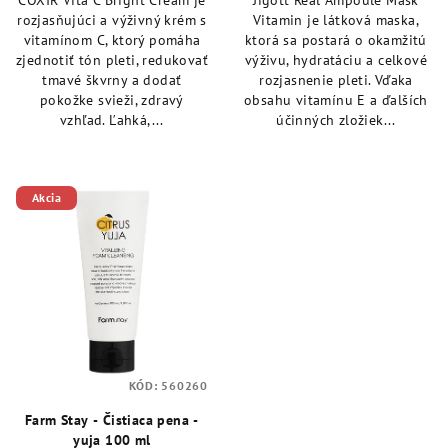
COXIR Vita C Bright Cream je
Jigott Real Ampoule Mask
z
z
rozjasňujúci a výživný krém s
Vitamin je látková maska,
5
5
vitamínom C, ktorý pomáha
ktorá sa postará o okamžitú
hviezdičiek.
hviezdičiek.
zjednotiť tón pleti, redukovať
výživu, hydratáciu a celkové
tmavé škvrny a dodať
rozjasnenie pleti. Vďaka
pokožke svieži, zdravý
obsahu vitamínu E a ďalších
vzhľad. Ľahká,...
účinných zložiek...
Akcia
KÓD:
560260
Farm Stay - Čistiaca pena -
yuja 100 ml