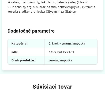
skvalán, tokotrienoly, tokoferol, palmový olej (Elaeis
Guineensis), arginín, niacínamid, pentylénglykol, extrakt z
koreňa sladkého drievka (Glycyrrhiza Glabra)
Dodatočné parametre
Kategória
:
6. krok - sérum, ampulka
EAN
:
8809598455474
Druh produktu
:
Sérum, ampulka
Súvisiaci tovar