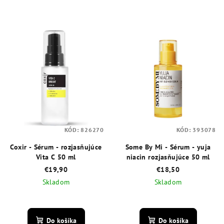
KÓD:
826270
KÓD:
393078
Coxir - Sérum - rozjasňujúce
Some By Mi - Sérum - yuja
Vita C 50 ml
niacin rozjasňujúce 50 ml
€19,90
€18,50
Skladom
Skladom
Priemerné
Priemerné
hodnotenie
hodnotenie
produktu
produktu
Do košíka
Do košíka