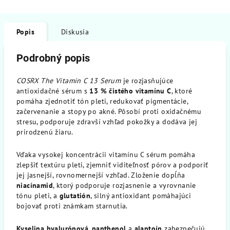
Popis
Diskusia
Podrobný popis
COSRX The Vitamin C 13 Serum
je rozjasňujúce
antioxidačné sérum s
13 % čistého vitamínu C
, ktoré
pomáha zjednotiť tón pleti, redukovať pigmentácie,
začervenanie a stopy po akné. Pôsobí proti oxidačnému
stresu, podporuje zdravší vzhľad pokožky a dodáva jej
prirodzenú žiaru.
Vďaka vysokej koncentrácii vitamínu C sérum pomáha
zlepšiť textúru pleti, zjemniť viditeľnosť pórov a podporiť
jej jasnejší, rovnomernejší vzhľad. Zloženie dopĺňa
niacínamid
, ktorý podporuje rozjasnenie a vyrovnanie
tónu pleti, a
glutatión
, silný antioxidant pomáhajúci
bojovať proti známkam starnutia.
Kyselina hyalurónová
,
panthenol
a
alantoín
zabezpečujú