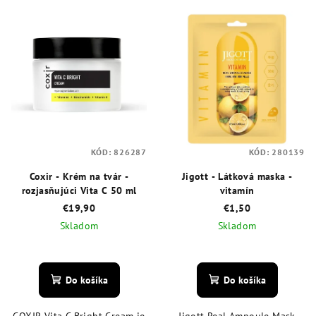
KÓD:
826287
KÓD:
280139
Coxir - Krém na tvár -
Jigott - Látková maska -
rozjasňujúci Vita C 50 ml
vitamín
€19,90
€1,50
Skladom
Skladom
Priemerné
Priemerné
hodnotenie
hodnotenie
produktu
produktu
Do košíka
Do košíka
je
je
5,0
5,0