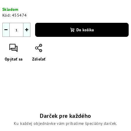
Jednotková
Skladom
cena:
Kód:
455474
−
+
Do košíka
Opýtať sa
Zdieľať
Darček pre každého
Ku každej objednávke vám pribalíme špeciálny darček.