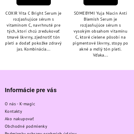
je
je
4,8
5,0
COXIR Vita C Bright Serum je
SOMEBYMI Yuja Niacin Anti
z
z
rozjasňujúce sérum s
Blemish Serum je
5
5
vitamínom C, navrhnuté pre
rozjasňujúce sérum s
hviezdičiek.
hviezdičiek.
tých, ktorí chcú zredukovať
vysokým obsahom vitamínu
tmavé škvrny, zjednotiť tón
C, ktoré cielene pôsobí na
pleti a dodať pokožke zdravý
pigmentové škvrny, stopy po
jas. Kombinácia...
akné a mdlý tón pleti.
Vďaka...
Z
á
p
Informácie pre vás
ä
O nás - K-magic
t
Kontakty
i
Ako nakupovať
e
Obchodné podmienky
Podmienky ochrany osobných údajov