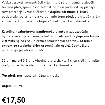
Vďaka vysokej koncentrácii vitamínu C sérum pomáha zlepšiť
textúru pleti, zjemniť viditeľnosť pórov a podporiť jej jasnejší,
rovnomernejší vzhľad. Zloženie dopĺňa
niacínamid
, ktorý
podporuje rozjasnenie a vyrovnanie tónu pleti, a
glutatión
, silný
antioxidant pomáhajúci bojovať proti známkam starnutia.
Kyselina hyalurónová
,
panthenol
a
alantoín
zabezpečujú
hydratáciu a upokojenie, zatiaľ čo
tocotrienol (vylepšená forma
vitamínu E)
poskytuje extra antioxidačnú ochranu.
Kofeín
a
extrakt zo sladkého drievka
pomáhajú osviežiť pokožku a
podporujú jej zdravší vzhľad.
Sérum má pH 3.5 a je vhodné pre tých, ktorí chcú cieliť na mdlú
pleť, pigmentácie alebo prvé známky starnutia.
Typ pleti:
normálna, aknózna, s vráskami
Objem:
20 ml
€17,50