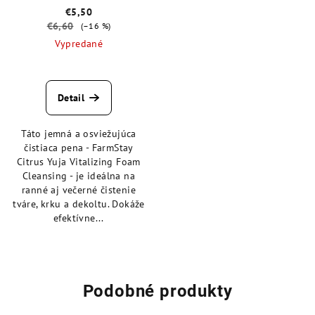
€5,50
€6,60
(–16 %)
Vypredané
Priemerné
hodnotenie
produktu
Detail
je
4,3
Táto jemná a osviežujúca
z
čistiaca pena - FarmStay
5
Citrus Yuja Vitalizing Foam
hviezdičiek.
Cleansing - je ideálna na
ranné aj večerné čistenie
tváre, krku a dekoltu. Dokáže
efektívne...
Podobné produkty