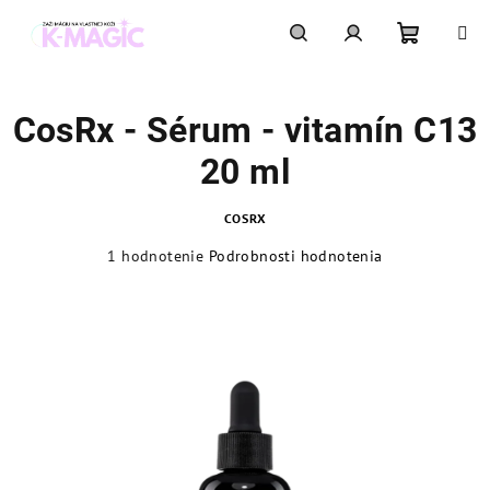
Prejsť
na
obsah
Nákupn
Hľadať
Prihlásenie
CosRx - Sérum - vitamín C13
košík
20 ml
COSRX
Priemerné
1 hodnotenie
Podrobnosti hodnotenia
hodnotenie
produktu
je
5,0
z
5
hviezdičiek.