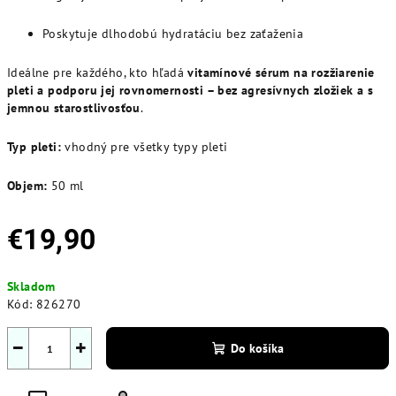
Poskytuje dlhodobú hydratáciu bez zaťaženia
Ideálne pre každého, kto hľadá
vitamínové sérum na rozžiarenie
pleti a podporu jej rovnomernosti – bez agresívnych zložiek a s
jemnou starostlivosťou
.
Typ pleti:
vhodný pre všetky typy pleti
Objem:
50 ml
€19,90
Jednotková
Skladom
cena:
Kód:
826270
−
+
Do košíka