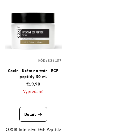
KÓD:
826157
Coxir - Krém na tvár - EGF
peptidy 50 ml
€19,90
Vypredané
Priemerné
hodnotenie
produktu
Detail
je
4,5
COXIR Intensive EGF Peptide
z