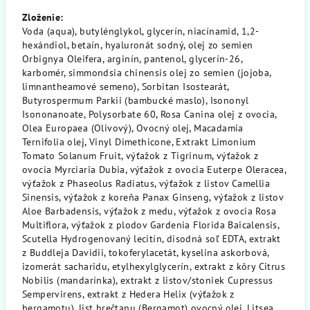
Zloženie:
Voda (aqua), butylénglykol, glycerín, niacínamid, 1,2-
hexándiol, betaín, hyaluronát sodný, olej zo semien
Orbignya Oleifera, arginín, pantenol, glycerín-26,
karbomér, simmondsia chinensis olej zo semien (jojoba,
limnantheamové semeno), Sorbitan Isostearát,
Butyrospermum Parkii (bambucké maslo), Isononyl
Isononanoate, Polysorbate 60, Rosa Canina olej z ovocia,
Olea Europaea (Olivový), Ovocný olej, Macadamia
Ternifolia olej, Vinyl Dimethicone, Extrakt Limonium
Tomato Solanum Fruit, výťažok z Tigrinum, výťažok z
ovocia Myrciaria Dubia, výťažok z ovocia Euterpe Oleracea,
výťažok z Phaseolus Radiatus, výťažok z listov Camellia
Sinensis, výťažok z koreňa Panax Ginseng, výťažok z listov
Aloe Barbadensis, výťažok z medu, výťažok z ovocia Rosa
Multiflora, výťažok z plodov Gardenia Florida Baicalensis,
Scutella Hydrogenovaný lecitín, disodná soľ EDTA, extrakt
z Buddleja Davidii, tokoferylacetát, kyselina askorbová,
izomerát sacharidu, etylhexylglycerín, extrakt z kôry Citrus
Nobilis (mandarínka), extrakt z listov/stoniek Cupressus
Sempervirens, extrakt z Hedera Helix (výťažok z
bergamotu), list brečtanu (Bergamot) ovocný olej, Litsea