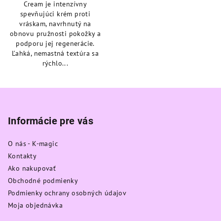
Cream je intenzívny
5
spevňujúci krém proti
hviezdičiek.
vráskam, navrhnutý na
obnovu pružnosti pokožky a
podporu jej regenerácie.
Ľahká, nemastná textúra sa
rýchlo...
Z
á
p
Informácie pre vás
ä
O nás - K-magic
t
Kontakty
i
Ako nakupovať
e
Obchodné podmienky
Podmienky ochrany osobných údajov
Moja objednávka