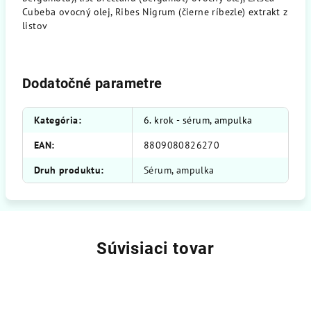
Cubeba ovocný olej, Ribes Nigrum (čierne ríbezle) extrakt z
listov
Dodatočné parametre
Kategória
:
6. krok - sérum, ampulka
EAN
:
8809080826270
Druh produktu
:
Sérum, ampulka
Súvisiaci tovar