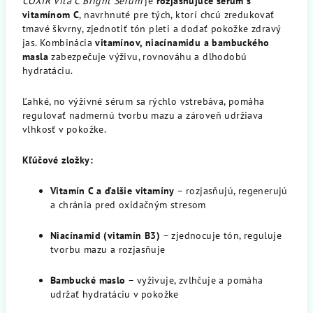
COXIR Vita C Bright Serum
je
rozjasňujúce sérum s
vitamínom C
, navrhnuté pre tých, ktorí chcú zredukovať
tmavé škvrny, zjednotiť tón pleti a dodať pokožke zdravý
jas. Kombinácia
vitamínov, niacínamidu a bambuckého
masla
zabezpečuje výživu, rovnováhu a dlhodobú
hydratáciu.
Ľahké, no výživné sérum sa rýchlo vstrebáva, pomáha
regulovať nadmernú tvorbu mazu a zároveň udržiava
vlhkosť v pokožke.
Kľúčové zložky:
Vitamín C a ďalšie vitamíny
– rozjasňujú, regenerujú
a chránia pred oxidačným stresom
Niacínamid (vitamín B3)
– zjednocuje tón, reguluje
tvorbu mazu a rozjasňuje
Bambucké maslo
– vyživuje, zvlhčuje a pomáha
udržať hydratáciu v pokožke