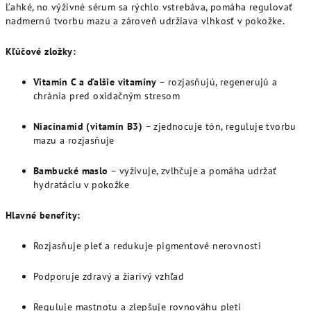
Ľahké, no výživné sérum sa rýchlo vstrebáva, pomáha regulovať
nadmernú tvorbu mazu a zároveň udržiava vlhkosť v pokožke.
Kľúčové zložky:
Vitamín C a ďalšie vitamíny
– rozjasňujú, regenerujú a
chránia pred oxidačným stresom
Niacínamid (vitamín B3)
– zjednocuje tón, reguluje tvorbu
mazu a rozjasňuje
Bambucké maslo
– vyživuje, zvlhčuje a pomáha udržať
hydratáciu v pokožke
Hlavné benefity:
Rozjasňuje pleť a redukuje pigmentové nerovnosti
Podporuje zdravý a žiarivý vzhľad
Reguluje mastnotu a zlepšuje rovnováhu pleti