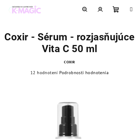
Prejsť
na
obsah
Nákupn
Hľadať
Prihlásenie
Coxir - Sérum - rozjasňujúce
košík
Vita C 50 ml
COXIR
Priemerné
12 hodnotení
Podrobnosti hodnotenia
hodnotenie
produktu
je
4,8
z
5
hviezdičiek.