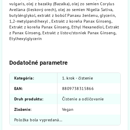
vulgaris, olej z bazalky (Bazalka), olej zo semien Corylus
Avellana (lieskový orech), olej zo semien Nigella Sativa,
butylénglykol, extrakt z bobúľ Panaxu ženšenu, glycerín,
1,2-metylpandihexyl , Extrakt z koreňa Panax Ginseng,
Extrakt z koreňa Panax Ginseng, Ethyl Hexanediol, Extrakt
z Panax Ginseng, Extrakt z listov/stoniek Panax Ginseng,
Etylhexylglycerín
Dodatočné parametre
Kategória
:
1. krok - čistenie
EAN
:
8809738315866
Druh produktu
:
Čistenie a odličovanie
Zloženie
:
Vegan
Položka bola vypredaná…