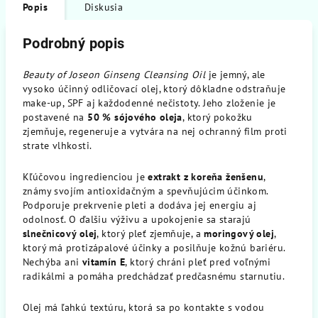
Popis
Diskusia
Podrobný popis
Beauty of Joseon Ginseng Cleansing Oil
je jemný, ale
vysoko účinný odličovací olej, ktorý dôkladne odstraňuje
make-up, SPF aj každodenné nečistoty. Jeho zloženie je
postavené na
50 % sójového oleja
, ktorý pokožku
zjemňuje, regeneruje a vytvára na nej ochranný film proti
strate vlhkosti.
Kľúčovou ingredienciou je
extrakt z koreňa ženšenu
,
známy svojím antioxidačným a spevňujúcim účinkom.
Podporuje prekrvenie pleti a dodáva jej energiu aj
odolnosť. O ďalšiu výživu a upokojenie sa starajú
slnečnicový olej
, ktorý pleť zjemňuje, a
moringový olej
,
ktorý má protizápalové účinky a posilňuje kožnú bariéru.
Nechýba ani
vitamín E
, ktorý chráni pleť pred voľnými
radikálmi a pomáha predchádzať predčasnému starnutiu.
Olej má ľahkú textúru, ktorá sa po kontakte s vodou