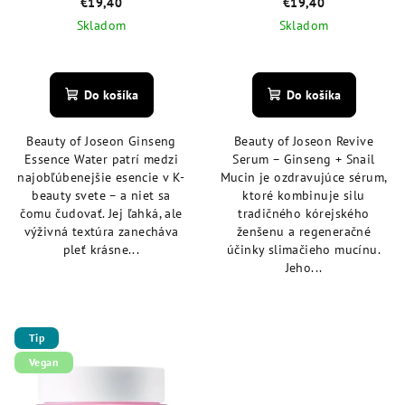
€19,40
€19,40
Skladom
Skladom
Priemerné
Priemerné
hodnotenie
hodnotenie
produktu
produktu
Do košíka
Do košíka
je
je
4,9
4,6
Beauty of Joseon Ginseng
Beauty of Joseon Revive
z
z
Essence Water patrí medzi
Serum – Ginseng + Snail
5
5
najobľúbenejšie esencie v K-
Mucin je ozdravujúce sérum,
hviezdičiek.
hviezdičiek.
beauty svete – a niet sa
ktoré kombinuje silu
čomu čudovať. Jej ľahká, ale
tradičného kórejského
výživná textúra zanecháva
ženšenu a regeneračné
pleť krásne...
účinky slimačieho mucínu.
Jeho...
Tip
Vegan