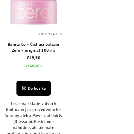
KÓD:
226385
Banila Co - Čistiaci balzam
Zero - originál 100 ml
€19,90
Skladom
Priemerné
hodnotenie
produktu
Do košíka
je
4,9
Teraz na sklade v dvoch
z
limitovaných prevedeniach -
5
Snoopy alebo Powerpuff Girls
hviezdičiek.
(Blossom). Posielame
náhodne, ale ak máte
preferencie, napíšte nám do