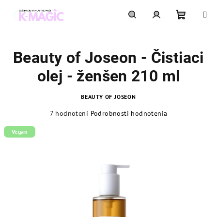
Prejsť
na
obsah
Nákupn
Hľadať
Prihlásenie
Beauty of Joseon - Čistiaci
košík
olej - ženšen 210 ml
BEAUTY OF JOSEON
Priemerné
7 hodnotení
Podrobnosti hodnotenia
hodnotenie
produktu
Vegan
je
4,9
z
5
hviezdičiek.