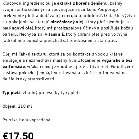
Kľúčovou ingredienciou je
extrakt z koreňa ženšenu
, známy
svojím antioxidačným a spevňujúcim účinkom. Podporuje
prekrvenie pleti a dodáva jej energiu aj odolnosť. O ďalšiu výživu
a upokojenie sa starajú
slnečnicový olej
, ktorý pleť zjemňuje, a
moringový olej
, ktorý má protizápalové účinky a posilňuje kožnú
bariéru. Nechýba ani
vitamín E
, ktorý chráni pleť pred voľnými
radikálmi a pomáha predchádzať predčasnému starnutiu.
Olej má ľahkú textúru, ktorá sa po kontakte s vodou krásne
emulguje a nezanecháva mastný film. Zloženie je
vegánske a bez
parfumácie
, vďaka čomu je vhodné aj pre citlivú pleť. Po odlíčení
zostáva pokožka jemná, hydratovaná a svieža – pripravená na
ďalšie kroky starostlivosti.
Typ pleti:
vhodný pre všetky typy pleti
Objem:
210 ml
Položka bola vypredaná…
€17,50