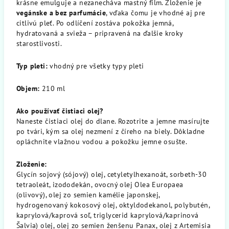
krásne emulguje a nezanecháva mastný film. Zloženie je
vegánske a bez parfumácie
, vďaka čomu je vhodné aj pre
citlivú pleť. Po odlíčení zostáva pokožka jemná,
hydratovaná a svieža – pripravená na ďalšie kroky
starostlivosti.
Typ pleti:
vhodný pre všetky typy pleti
Objem:
210 ml
Ako používať čistiaci olej?
Naneste čistiaci olej do dlane. Rozotrite a jemne masírujte
po tvári, kým sa olej nezmení z číreho na biely. Dôkladne
opláchnite vlažnou vodou a pokožku jemne osušte.
Zloženie:
Glycín sojový (sójový) olej, cetyletylhexanoát, sorbeth-30
tetraoleát, izododekán, ovocný olej Olea Europaea
(olivový), olej zo semien kamélie japonskej,
hydrogenovaný kokosový olej, oktyldodekanol, polybutén,
kaprylová/kaprová soľ, triglycerid kaprylová/kaprinová
Šalvia) olej, olej zo semien ženšenu Panax, olej z Artemisia