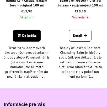
Banila Co - Čistiaci balzam
Beauty of Joseon - Čistiaci
Zero - originál 100 ml
balzam - rozjasňujúci 100 ml
€19,90
€19,90
Skladom
Vypredané
Priemerné
Priemerné
hodnotenie
hodnotenie
produktu
produktu
Do košíka
Detail
je
je
4,9
4,4
Teraz na sklade v dvoch
Beauty of Joseon Radiance
z
z
limitovaných prevedeniach -
Cleansing Balm je ideálny
5
5
Snoopy alebo Powerpuff Girls
spoločník pre dôkladné, ale
hviezdičiek.
hviezdičiek.
(Blossom). Posielame
šetrné odlíčenie a čistenie
náhodne, ale ak máte
pleti. Jeho hladká textúra sa
preferencie, napíšte nám do
pri kontakte s pokožkou
poznámky a ak bude na...
mení na jemný...
Z
á
p
Informácie pre vás