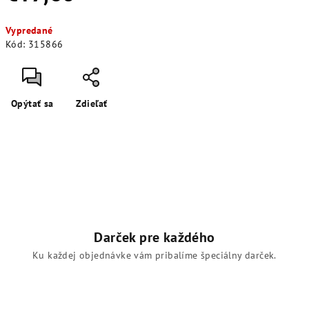
Jednotková
Vypredané
cena:
Kód:
315866
Opýtať sa
Zdieľať
Darček pre každého
Ku každej objednávke vám pribalíme špeciálny darček.