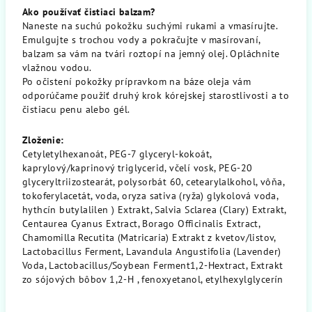
Ako používať čistiaci balzam?
Naneste na suchú pokožku suchými rukami a vmasírujte.
Emulgujte s trochou vody a pokračujte v masírovaní,
balzam sa vám na tvári roztopí na jemný olej. Opláchnite
vlažnou vodou.
Po očistení pokožky prípravkom na báze oleja vám
odporúčame použiť druhý krok kórejskej starostlivosti a to
čistiacu penu alebo gél.
Zloženie:
Cetyletylhexanoát, PEG-7 glyceryl-kokoát,
kaprylový/kaprinový triglycerid, včelí vosk, PEG-20
glyceryltriizostearát, polysorbát 60, cetearylalkohol, vôňa,
tokoferylacetát, voda, oryza sativa (ryža) glykolová voda,
hythcín butylalilen ) Extrakt, Salvia Sclarea (Clary) Extrakt,
Centaurea Cyanus Extract, Borago Officinalis Extract,
Chamomilla Recutita (Matricaria) Extrakt z kvetov/listov,
Lactobacillus Ferment, Lavandula Angustifolia (Lavender)
Voda, Lactobacillus/Soybean Ferment1,2-Hextract, Extrakt
zo sójových bôbov 1,2-H , fenoxyetanol, etylhexylglycerín