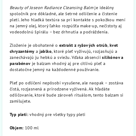
Beauty of Joseon Radiance Cleansing Balm
je ideálny
spoločník pre dôkladné, ale šetrné odlíčenie a čistenie
pleti. Jeho hladká textúra sa pri kontakte s pokožkou mení
na jemný olej, ktorý ľahko rozpúšťa make-up, nečistoty aj
vodeodolnú špirálu – bez drhnutia a podráždenia.
Zloženie je obohatené o
extrakt z ryžových otrúb
,
kvet
chryzantémy
a
jablko
, ktoré pleť vyživujú, rozjasňujú a
zanechávajú ju hebkú a sviežu. Vďaka absencii
silikónov a
parabénov
je balzam vhodný aj pre citlivú pleť a
dostatočne jemný na každodenné používanie.
Pleť po odlíčení nepôsobí vysušene, ale naopak – zostáva
čistá, rozjasnená a prirodzene vyživená. Ak hľadáte
odličovanie, ktoré bude zároveň rituálom, tento balzam si
zamilujete.
Typ pleti:
vhodný pre všetky typy pleti
Objem:
100 ml