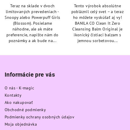
4,9
4,8
Teraz na sklade v dvoch
Tento výrobok absolútne
z
z
limitovaných prevedeniach -
pobláznil celý svet – a teraz
5
5
Snoopy alebo Powerpuff Girls
ho môžete vyskúšať aj vy!
hviezdičiek.
hviezdičiek.
(Blossom). Posielame
BANILA CO Clean It Zero
náhodne, ale ak máte
Cleansing Balm Original je
preferencie, napíšte nám do
ikonický čistiaci balzam s
poznámky a ak bude na...
jemnou sorbetovou...
Z
á
p
Informácie pre vás
ä
O nás - K-magic
t
Kontakty
i
Ako nakupovať
e
Obchodné podmienky
Podmienky ochrany osobných údajov
Moja objednávka