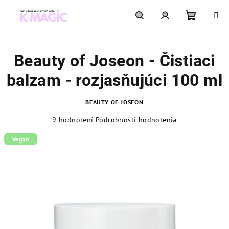
Prejsť
na
obsah
Nákupn
Hľadať
Prihlásenie
Beauty of Joseon - Čistiaci
košík
balzam - rozjasňujúci 100 ml
BEAUTY OF JOSEON
Priemerné
9 hodnotení
Podrobnosti hodnotenia
hodnotenie
produktu
Vegan
je
4,4
z
5
hviezdičiek.