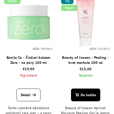
Vegan
Tip
Vegan
KÓD:
903011
KÓD:
312872
Banila Co - Čistiaci balzam
Beauty of Joseon - Peeling -
Zero - na póry 100 ml
kvet marhule 100 ml
€19,90
€15,40
Vypredané
Skladom
Priemerné
Priemerné
hodnotenie
hodnotenie
produktu
produktu
Detail
Do košíka
je
je
4,7
4,8
Tento výrobok absolútne
Beauty of Joseon Apricot
z
z
pobláznil celý svet – a teraz
Blossom Peeling Gel je jemný