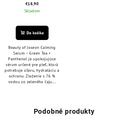
€18,90
Skladom
Priemerné
hodnotenie
produktu
Do košíka
je
5,0
Beauty of Joseon Calming
z
Serum – Green Tea +
5
Panthenol je upokojujúce
hviezdičiek.
sérum určené pre pleť, ktorá
potrebuje úľavu, hydratáciu a
ochranu. Zloženie s 76 %
vodou zo zeleného čaju...
Podobné produkty