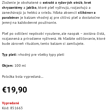
Zloženie je obohatené o
extrakt z ryžových otrúb
,
kvet
chryzantémy
a
jablko
, ktoré pleť vyživujú, rozjasňujú a
zanechávajú ju hebkú a sviežu. Vďaka absencii
silikónov a
parabénov
je balzam vhodný aj pre citlivú pleť a dostatočne
jemný na každodenné používanie.
Pleť po odlíčení nepôsobí vysušene, ale naopak – zostáva čistá,
rozjasnená a prirodzene vyživená. Ak hľadáte odličovanie, ktoré
bude zároveň rituálom, tento balzam si zamilujete.
Typ pleti:
vhodný pre všetky typy pleti
Objem:
100 ml
Položka bola vypredaná…
€19,90
Jednotková
Vypredané
cena:
Kód:
851663