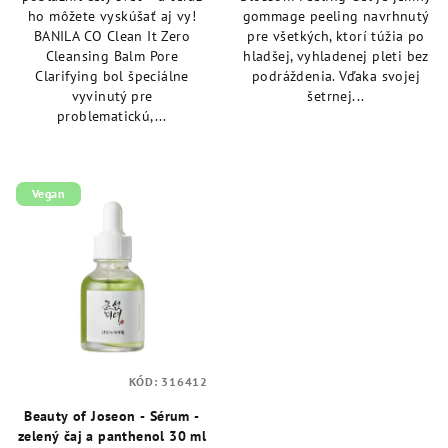
5
5
ho môžete vyskúšať aj vy!
gommage peeling navrhnutý
hviezdičiek.
hviezdičiek.
BANILA CO Clean It Zero
pre všetkých, ktorí túžia po
Cleansing Balm Pore
hladšej, vyhladenej pleti bez
Clarifying bol špeciálne
podráždenia. Vďaka svojej
vyvinutý pre
šetrnej...
problematickú,...
Vegan
KÓD:
316412
Beauty of Joseon - Sérum -
zelený čaj a panthenol 30 ml