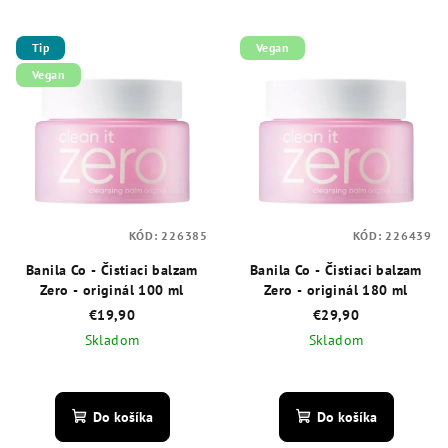
Tip
Vegan
Vegan
KÓD:
226385
KÓD:
226439
Banila Co - Čistiaci balzam
Banila Co - Čistiaci balzam
Zero - originál 100 ml
Zero - originál 180 ml
€19,90
€29,90
Skladom
Skladom
Priemerné
Priemerné
hodnotenie
hodnotenie
produktu
produktu
Do košíka
Do košíka
je
je