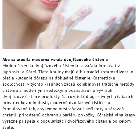
Ako sa zrodila moderná verzia dvojfázového čistenia
Moderná verzia dvojfázového čistenia sa začala formovať v
Japonsku a Kórei. Tieto krajiny majú dlhú tradíciu starostlivosti o
pleť a kladenie dôrazu na dôkladné čistenie. Kozmetické
spoločnosti v týchto krajinách začali kombinovať tradičné metódy
čistenia s modernými vedeckými poznatkami a vyvinuli
dvojfázové čistiace produkty. Na rozdiel od agresívnych čistiacich
prostriedkov minulosti, moderné dvojfázové čističe sú
formulované tak, aby jemne odstraňovali nečistoty a zároveň
chránili prirodzenú ochrannú bariéru pokožky. Kórejská vlna krásy
výrazne prispela k popularizácii dvojfázového čistenia po celom
svete.