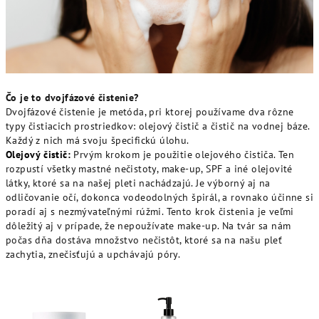
Čo je to dvojfázové čistenie?
Dvojfázové čistenie je metóda, pri ktorej používame dva rôzne
typy čistiacich prostriedkov: olejový čistič a čistič na vodnej báze.
Každý z nich má svoju špecifickú úlohu.
Olejový čistič:
Prvým krokom je použitie olejového čističa. Ten
rozpustí všetky mastné nečistoty, make-up, SPF a iné olejovité
látky, ktoré sa na našej pleti nachádzajú. Je výborný aj na
odličovanie očí, dokonca vodeodolných špirál, a rovnako účinne si
poradí aj s nezmývateľnými rúžmi. Tento krok čistenia je veľmi
dôležitý aj v prípade, že nepoužívate make-up. Na tvár sa nám
počas dňa dostáva množstvo nečistôt, ktoré sa na našu pleť
zachytia, znečisťujú a upchávajú póry.