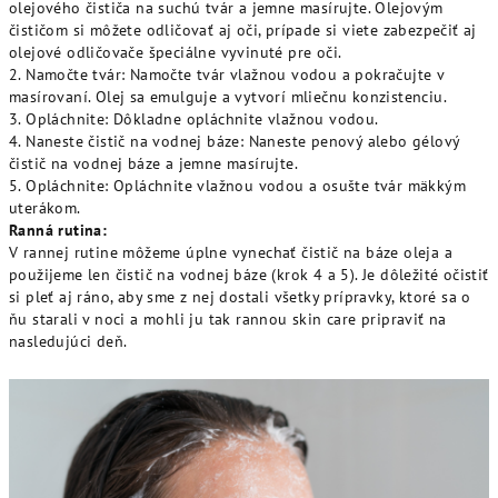
olejového čističa na suchú tvár a jemne masírujte. Olejovým
čističom si môžete odličovať aj oči, prípade si viete zabezpečiť aj
olejové odličovače špeciálne vyvinuté pre oči.
2. Namočte tvár: Namočte tvár vlažnou vodou a pokračujte v
masírovaní. Olej sa emulguje a vytvorí mliečnu konzistenciu.
3. Opláchnite: Dôkladne opláchnite vlažnou vodou.
4. Naneste čistič na vodnej báze: Naneste penový alebo gélový
čistič na vodnej báze a jemne masírujte.
5. Opláchnite: Opláchnite vlažnou vodou a osušte tvár mäkkým
uterákom.
Ranná rutina:
V rannej rutine môžeme úplne vynechať čistič na báze oleja a
použijeme len čistič na vodnej báze (krok 4 a 5). Je dôležité očistiť
si pleť aj ráno, aby sme z nej dostali všetky prípravky, ktoré sa o
ňu starali v noci a mohli ju tak rannou skin care pripraviť na
nasledujúci deň.