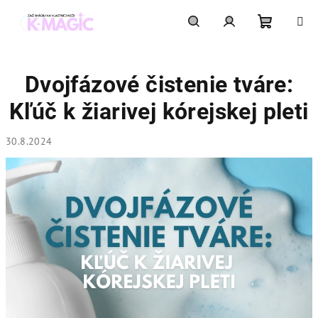
Prejsť
na
obsah
Nákupn
Hľadať
Prihlásenie
Dvojfázové čistenie tváre:
košík
Kľúč k žiarivej kórejskej pleti
30.8.2024