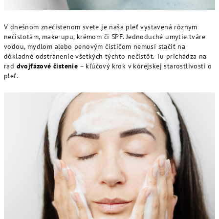
V dnešnom znečistenom svete je naša pleť vystavená rôznym
nečistotám, make-upu, krémom či SPF. Jednoduché umytie tváre
vodou, mydlom alebo penovým čističom nemusí stačiť na
dôkladné odstránenie všetkých týchto nečistôt. Tu prichádza na
rad
dvojfázové čistenie
– kľúčový krok v kórejskej starostlivosti o
pleť.