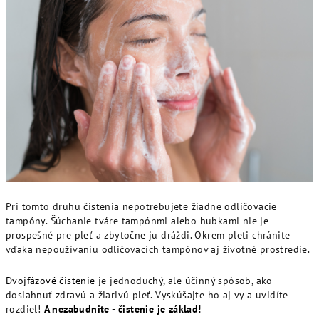
Pri tomto druhu čistenia nepotrebujete žiadne odličovacie
tampóny. Šúchanie tváre tampónmi alebo hubkami nie je
prospešné pre pleť a zbytočne ju dráždi. Okrem pleti chránite
vďaka nepoužívaniu odličovacích tampónov aj životné prostredie.
Dvojfázové čistenie
je jednoduchý, ale účinný spôsob, ako
dosiahnuť zdravú a žiarivú pleť. Vyskúšajte ho aj vy a uvidíte
rozdiel!
A nezabudnite - čistenie je základ!