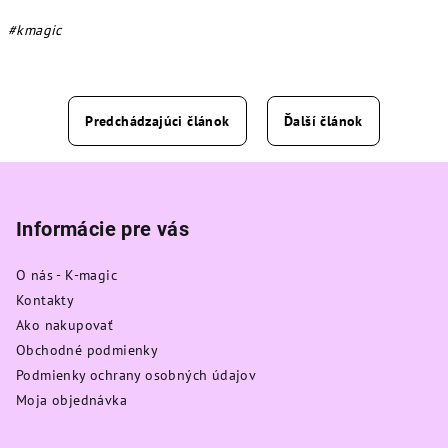
#kmagic
Predchádzajúci článok
Ďalší článok
Z
á
p
Informácie pre vás
ä
O nás - K-magic
t
Kontakty
i
Ako nakupovať
e
Obchodné podmienky
Podmienky ochrany osobných údajov
Moja objednávka