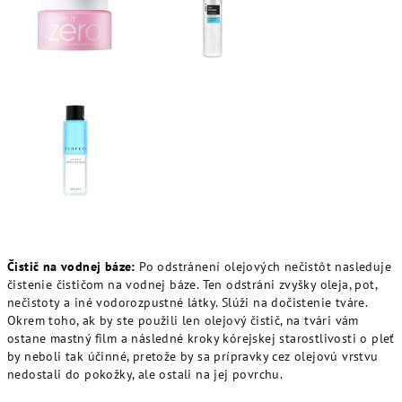
Čistič na vodnej báze:
Po odstránení olejových nečistôt nasleduje
čistenie čističom na vodnej báze. Ten odstráni zvyšky oleja, pot,
nečistoty a iné vodorozpustné látky. Slúži na dočistenie tváre.
Okrem toho, ak by ste použili len olejový čistič, na tvári vám
ostane mastný film a následné kroky kórejskej starostlivosti o pleť
by neboli tak účinné, pretože by sa prípravky cez olejovú vrstvu
nedostali do pokožky, ale ostali na jej povrchu.