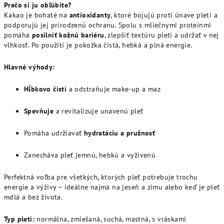
Prečo si ju obľúbite?
Kakao je bohaté na
antioxidanty
, ktoré bojujú proti únave pleti a
podporujú jej prirodzenú ochranu. Spolu s mliečnymi proteínmi
pomáha
posilniť kožnú bariéru
, zlepšiť textúru pleti a udržať v nej
vlhkosť. Po použití je pokožka čistá, hebká a plná energie.
Hlavné výhody:
Hĺbkovo čistí
a odstraňuje make-up a maz
Spevňuje
a revitalizuje unavenú pleť
Pomáha udržiavať
hydratáciu a pružnosť
Zanecháva pleť jemnú, hebkú a vyživenú
Perfektná voľba pre všetkých, ktorých pleť potrebuje trochu
energie a výživy – ideálne najmä na jeseň a zimu alebo keď je pleť
mdlá a bez života.
Typ pleti:
normálna, zmiešaná, suchá, mastná, s vráskami