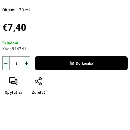
Objem:
170 ml
€7,40
Jednotková
Skladom
cena:
Kód:
946341
−
+
Do košíka
Opýtať sa
Zdieľať