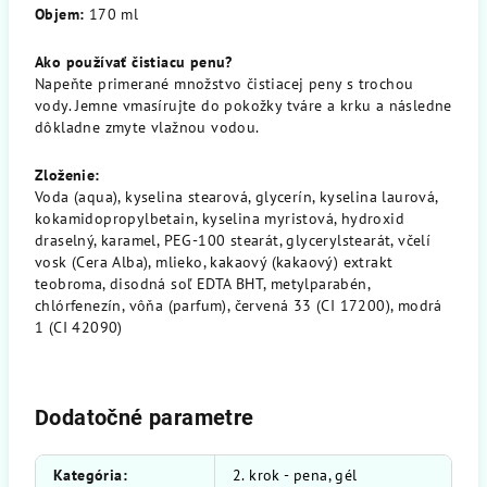
Objem:
170 ml
Ako používať čistiacu penu?
Napeňte primerané množstvo čistiacej peny s trochou
vody. Jemne vmasírujte do pokožky tváre a krku a následne
dôkladne zmyte vlažnou vodou.
Zloženie:
Voda (aqua), kyselina stearová, glycerín, kyselina laurová,
kokamidopropylbetain, kyselina myristová, hydroxid
draselný, karamel, PEG-100 stearát, glycerylstearát, včelí
vosk (Cera Alba), mlieko, kakaový (kakaový) extrakt
teobroma, disodná soľ EDTA BHT, metylparabén,
chlórfenezín, vôňa (parfum), červená 33 (CI 17200), modrá
1 (CI 42090)
Dodatočné parametre
Kategória
:
2. krok - pena, gél