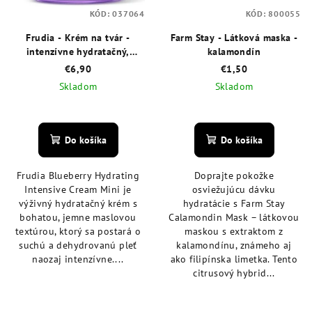
KÓD:
037064
KÓD:
800055
Frudia - Krém na tvár -
Farm Stay - Látková maska -
intenzívne hydratačný,
kalamondín
čučoriedka mini 10 ml
€6,90
€1,50
Skladom
Skladom
Priemerné
Priemerné
hodnotenie
hodnotenie
produktu
produktu
Do košíka
Do košíka
je
je
4,9
5,0
Frudia Blueberry Hydrating
Doprajte pokožke
z
z
Intensive Cream Mini je
osviežujúcu dávku
5
5
výživný hydratačný krém s
hydratácie s Farm Stay
hviezdičiek.
hviezdičiek.
bohatou, jemne maslovou
Calamondin Mask – látkovou
textúrou, ktorý sa postará o
maskou s extraktom z
suchú a dehydrovanú pleť
kalamondínu, známeho aj
naozaj intenzívne....
ako filipínska limetka. Tento
citrusový hybrid...