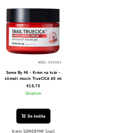
KÓD:
390503
Some By Mi - Krém na tvár -
slimačí mucín TrueCICA 60 ml
€18,70
Skladom
Priemerné
hodnotenie
produktu
Do košíka
je
4,8
Krém SOMEBYMI Snail
z