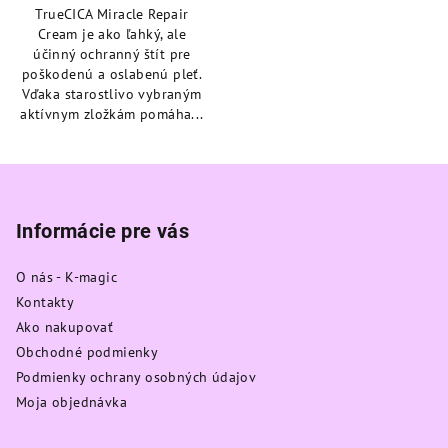
TrueCICA Miracle Repair
5
Cream je ako ľahký, ale
hviezdičiek.
účinný ochranný štít pre
poškodenú a oslabenú pleť.
Vďaka starostlivo vybraným
aktívnym zložkám pomáha...
Z
á
p
Informácie pre vás
ä
O nás - K-magic
t
Kontakty
i
Ako nakupovať
e
Obchodné podmienky
Podmienky ochrany osobných údajov
Moja objednávka