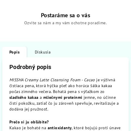
Postaráme sa o vás
Ozvite sa nám a my vám ochotne poradíme.
Popis
Diskusia
Podrobný popis
MISSHA Creamy Latte Cleansing Foam - Cacao
je výživná
čistiaca pena, ktorá hýčka pleť ako horúca šálka kakaa
počas zimného večera. Bohatá pena s výťažkom zo
sladkého kakaa
a
mliečnymi proteínmi
jemne, no účinne
čistí pokožku, zatiaľ čo ju zároveň spevňuje, revitalizuje a
dodáva jej pružnosť.
Prečo si ju obľúbite?
Kakao je bohaté na
antioxidanty
, ktoré bojujú proti únave