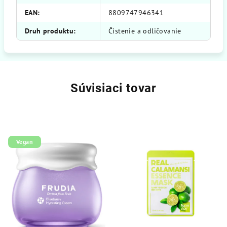
EAN
:
8809747946341
Druh produktu
:
Čistenie a odličovanie
Súvisiaci tovar
Vegan