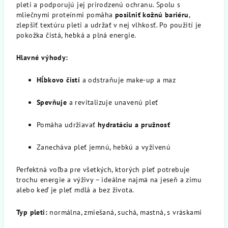
pleti a podporujú jej prirodzenú ochranu. Spolu s
mliečnymi proteínmi pomáha
posilniť kožnú bariéru
,
zlepšiť textúru pleti a udržať v nej vlhkosť. Po použití je
pokožka čistá, hebká a plná energie.
Hlavné výhody:
Hĺbkovo čistí
a odstraňuje make-up a maz
Spevňuje
a revitalizuje unavenú pleť
Pomáha udržiavať
hydratáciu a pružnosť
Zanecháva pleť jemnú, hebkú a vyživenú
Perfektná voľba pre všetkých, ktorých pleť potrebuje
trochu energie a výživy – ideálne najmä na jeseň a zimu
alebo keď je pleť mdlá a bez života.
Typ pleti:
normálna, zmiešaná, suchá, mastná, s vráskami