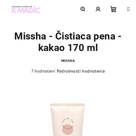
Prejsť
na
obsah
Nákupn
Hľadať
Prihlásenie
Missha - Čistiaca pena -
košík
kakao 170 ml
MISSHA
Priemerné
7 hodnotení
Podrobnosti hodnotenia
hodnotenie
produktu
je
4,9
z
5
hviezdičiek.