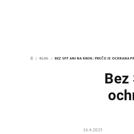
Prejsť
na
obsah
/
BLOG
/
BEZ SPF ANI NA KROK: PREČO JE OCHRANA 
DOMOV
Bez 
och
16.4.2025