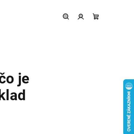
Hľadať
Prihlásenie
Nákupný
košík
čo je
klad