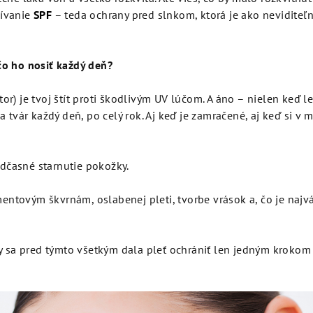
žívanie
SPF
– teda ochrany pred slnkom, ktorá je ako neviditeľn
o ho nosiť každý deň?
or) je tvoj štít proti škodlivým UV lúčom. A áno – nielen keď l
a tvár každý deň, po celý rok. Aj keď je zamračené, aj keď si v m
dčasné starnutie pokožky.
ntovým škvrnám, oslabenej pleti, tvorbe vrások a, čo je najváž
 by sa pred týmto všetkým dala pleť ochrániť len jedným kroko