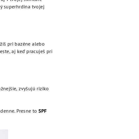
ý superhrdina tvojej
ežíš pri bazéne alebo
este, aj keď pracuješ pri
nejšie, zvyšujú riziko
m denne. Presne to
SPF