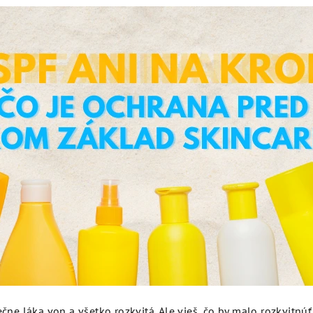
ečne láka von a všetko rozkvitá. Ale vieš, čo by malo rozkvitnúť 