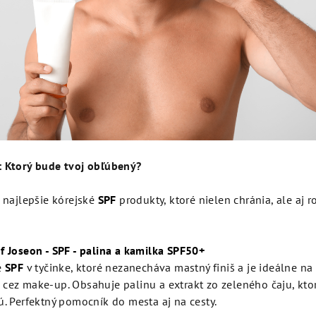
: Ktorý bude tvoj obľúbený?
e najlepšie kórejské
SPF
produkty, ktoré nielen chránia, ale aj 
f Joseon - SPF - palina a kamilka SPF50+
é
SPF
v tyčinke, ktoré nezanecháva mastný finiš a je ideálne na 
cez make-up. Obsahuje palinu a extrakt zo zeleného čaju, kto
ú. Perfektný pomocník do mesta aj na cesty.