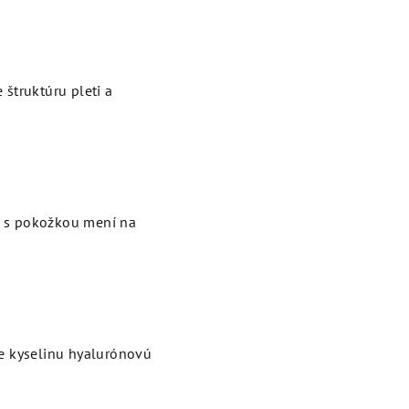
 štruktúru pleti a
e s pokožkou mení na
uje kyselinu hyalurónovú