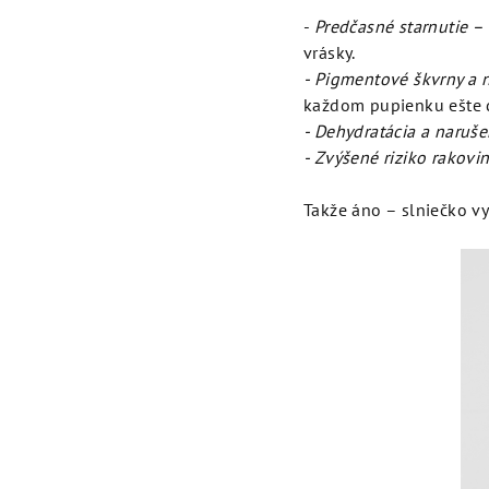
-
Predčasné starnutie –
vrásky.
- Pigmentové škvrny a n
každom pupienku ešte d
- Dehydratácia a naruše
- Zvýšené riziko rakovi
Takže áno – slniečko vy