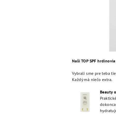
Naši TOP
SPF
hrdinovia
Vybrali sme pre teba ti
Každý má niečo extra.
Beauty o
Praktick
dokonca 
hydratuj