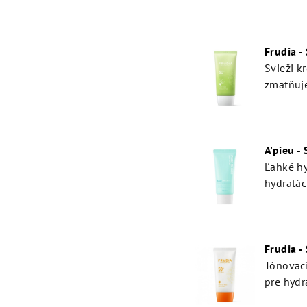
Frudia -
Svieži k
zmatňuje
A'pieu -
Ľahké h
hydratác
Frudia -
Tónovac
pre hydr