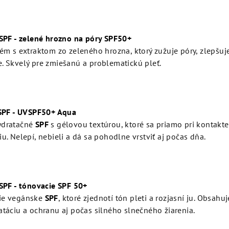
 SPF - zelené hrozno na póry SPF50+
rém s extraktom zo zeleného hrozna, ktorý zužuje póry, zlepšuje
. Skvelý pre zmiešanú a problematickú pleť.
 SPF - UVSPF50+ Aqua
ydratačné
SPF
s gélovou textúrou, ktoré sa priamo pri kontakt
iu. Nelepí, nebieli a dá sa pohodlne vrstviť aj počas dňa.
 SPF - tónovacie SPF 50+
ie vegánske
SPF
, ktoré zjednotí tón pleti a rozjasní ju. Obsah
atáciu a ochranu aj počas silného slnečného žiarenia.