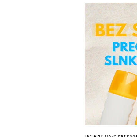
Jar je tu, slnko nás kon