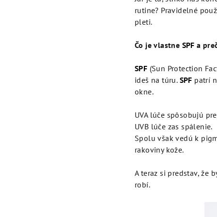
rutine? Pravidelné pou
pleti.
Čo je vlastne
SPF
a preč
SPF
(Sun Protection Fact
ideš na túru.
SPF
patrí n
okne.
UVA lúče spôsobujú pre
UVB lúče zas spálenie.
Spolu však vedú k pigme
rakoviny kože.
A teraz si predstav, že
robí.