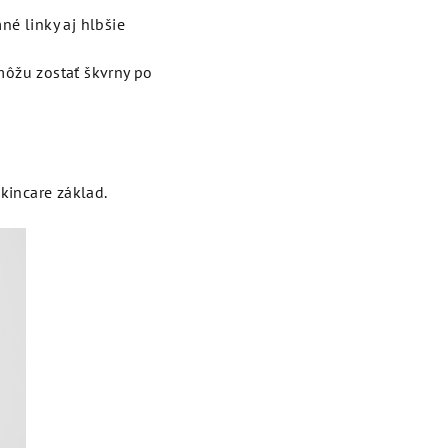
né linky aj hlbšie
 môžu zostať škvrny po
skincare základ.