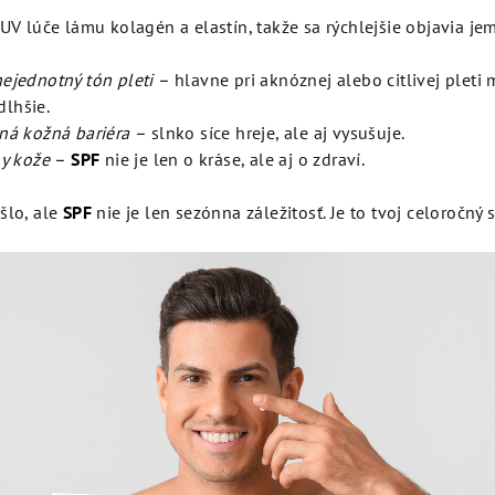
UV lúče lámu kolagén a elastín, takže sa rýchlejšie objavia jem
ejednotný tón pleti –
hlavne pri aknóznej alebo citlivej pleti
lhšie.
ná kožná bariéra –
slnko síce hreje, ale aj vysušuje.
ny kože –
SPF
nie je len o kráse, ale aj o zdraví.
šlo, ale
SPF
nie je len sezónna záležitosť. Je to tvoj celoročný 