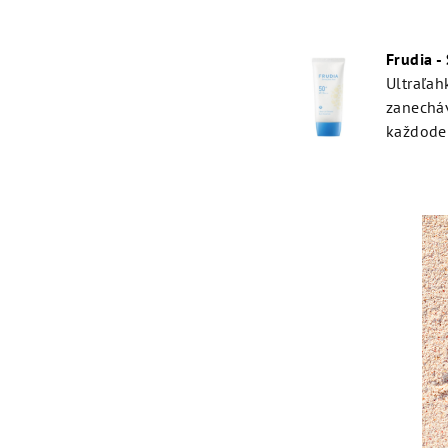
Frudia -
Ultraľa
zanecháv
každode