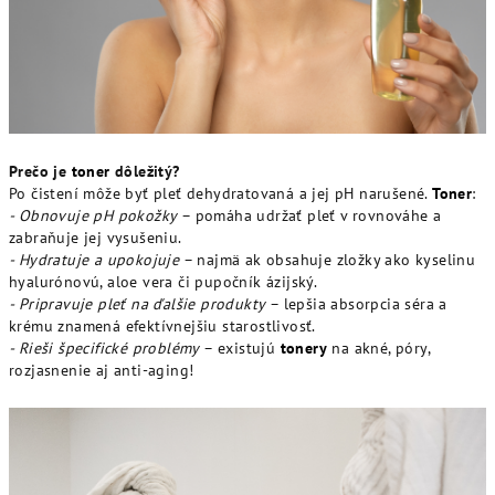
Prečo je
toner
dôležitý?
Po čistení môže byť pleť dehydratovaná a jej pH narušené.
Toner
:
- Obnovuje pH pokožky
– pomáha udržať pleť v rovnováhe a
zabraňuje jej vysušeniu.
- Hydratuje a upokojuje
– najmä ak obsahuje zložky ako kyselinu
hyalurónovú, aloe vera či pupočník ázijský.
- Pripravuje pleť na ďalšie produkty
– lepšia absorpcia séra a
krému znamená efektívnejšiu starostlivosť.
- Rieši špecifické problémy
– existujú
tonery
na akné, póry,
rozjasnenie aj anti-aging!