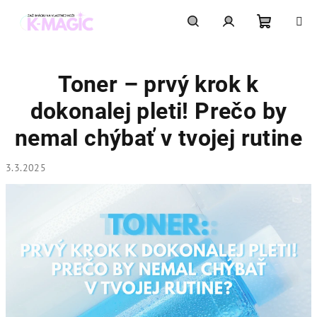
Prejsť
na
obsah
Nákupn
Hľadať
Prihlásenie
Toner – prvý krok k
košík
dokonalej pleti! Prečo by
nemal chýbať v tvojej rutine
3.3.2025