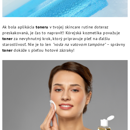
Ak bola aplikácia
toneru
v tvojej skincare rutine doteraz
preskakovaná, je čas to napraviť! Kórejská kozmetika považuje
toner
za nevyhnutný krok, ktorý pripravuje pleť na ďalšiu
starostlivosť. Nie je to len
"voda na vatovom tampóne"
– správny
toner
dokáže s pleťou hotové zázraky!