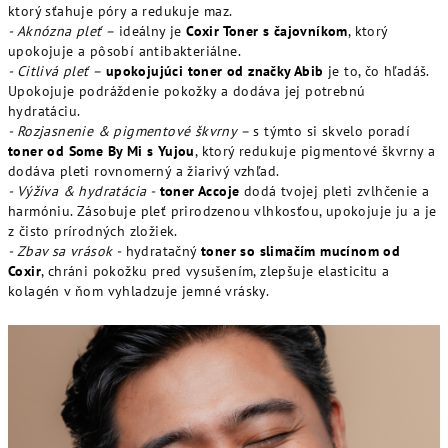
ktorý sťahuje póry a redukuje maz.
- Aknózna pleť –
ideálny je
Coxir Toner s čajovníkom
, ktorý
upokojuje a pôsobí antibakteriálne.
- Citlivá pleť –
upokojujúci toner od značky Abib
je to, čo hľadáš.
Upokojuje podráždenie pokožky a dodáva jej potrebnú
hydratáciu.
- Rozjasnenie & pigmentové škvrny –
s týmto si skvelo poradí
toner od Some By Mi s Yujou
, ktorý redukuje pigmentové škvrny a
dodáva pleti rovnomerný a žiarivý vzhľad.
- Výživa & hydratácia -
toner Accoje
dodá tvojej pleti zvlhčenie a
harmóniu. Zásobuje pleť prirodzenou vlhkosťou, upokojuje ju a je
z čisto prírodných zložiek.
- Zbav sa vrások -
hydratačný
toner so slimačím mucínom od
Coxir
, chráni pokožku pred vysušením, zlepšuje elasticitu a
kolagén v ňom vyhladzuje jemné vrásky.