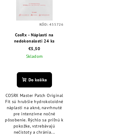
KÓD:
455726
CosRx - Náplasti na
nedokonalosti 24 ks
€5,50
Skladom
Priemerné
hodnotenie
produktu
Do košíka
je
4,8
COSRX Master Patch Original
z
Fit sú hrubšie hydrokoloidné
5
náplasti na akné, navrhnuté
hviezdičiek.
pre intenzívne nočné
pôsobenie. Rýchlo sa priľnú k
pokožke, vstrebávajú
nečistoty a chránia...