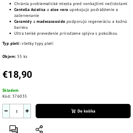
Chránia problematické miesta pred vonkajšími nečistotami
Centella Asiatica
a
aloe vera
upokojujú podráždenie a
začervenanie
Ceramidy
a
madecassoside
podporujú regeneráciu a kožnú
bariéru
Ultra tenké prevedenie prirodzene splýva s pokožkou
Typ pleti:
všetky typy pleti
Objem:
55 ks
€18,90
Jednotková
Skladom
cena:
Kód:
376035
−
+
Do košíka