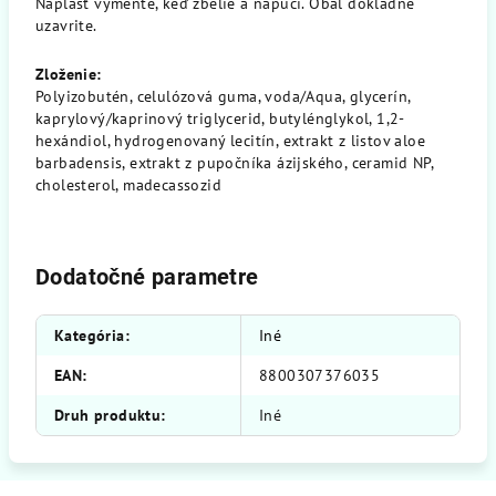
Náplasť vymeňte, keď zbelie a napučí. Obal dôkladne
uzavrite.
Zloženie:
Polyizobutén, celulózová guma, voda/Aqua, glycerín,
kaprylový/kaprinový triglycerid, butylénglykol, 1,2-
hexándiol, hydrogenovaný lecitín, extrakt z listov aloe
barbadensis, extrakt z pupočníka ázijského, ceramid NP,
cholesterol, madecassozid
Dodatočné parametre
Kategória
:
Iné
EAN
:
8800307376035
Druh produktu
:
Iné