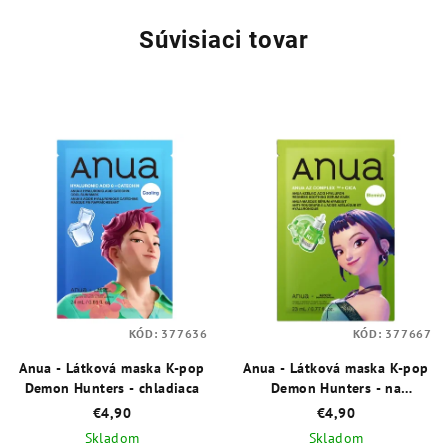
Súvisiaci tovar
KÓD:
377636
KÓD:
377667
Anua - Látková maska K-pop
Anua - Látková maska K-pop
Demon Hunters - chladiaca
Demon Hunters - na
začervenanie
€4,90
€4,90
Skladom
Skladom