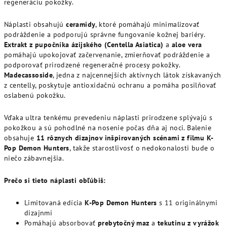
regeneráciu pokožky.
Náplasti obsahujú
ceramidy
, ktoré pomáhajú minimalizovať
podráždenie a podporujú správne fungovanie kožnej bariéry.
Extrakt z pupočníka ázijského (Centella Asiatica)
a
aloe vera
pomáhajú upokojovať začervenanie, zmierňovať podráždenie a
podporovať prirodzené regeneračné procesy pokožky.
Madecassoside
, jedna z najcennejších aktívnych látok získavaných
z centelly, poskytuje antioxidačnú ochranu a pomáha posilňovať
oslabenú pokožku.
Vďaka ultra tenkému prevedeniu náplasti prirodzene splývajú s
pokožkou a sú pohodlné na nosenie počas dňa aj noci. Balenie
obsahuje
11 rôznych dizajnov inšpirovaných scénami z filmu K-
Pop Demon Hunters
, takže starostlivosť o nedokonalosti bude o
niečo zábavnejšia.
Prečo si tieto náplasti obľúbiš:
Limitovaná edícia
K-Pop Demon Hunters
s 11 originálnymi
dizajnmi
Pomáhajú absorbovať
prebytočný maz
a
tekutinu z vyrážok