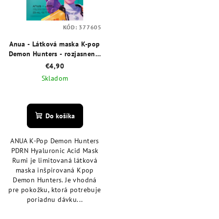
KÓD:
377605
Anua - Látková maska K-pop
Demon Hunters - rozjasnenie
a vypnutie
€4,90
Skladom
Do košíka
ANUA K-Pop Demon Hunters
PDRN Hyaluronic Acid Mask
Rumi je limitovaná látková
maska inšpirovaná Kpop
Demon Hunters. Je vhodná
pre pokožku, ktorá potrebuje
poriadnu dávku...