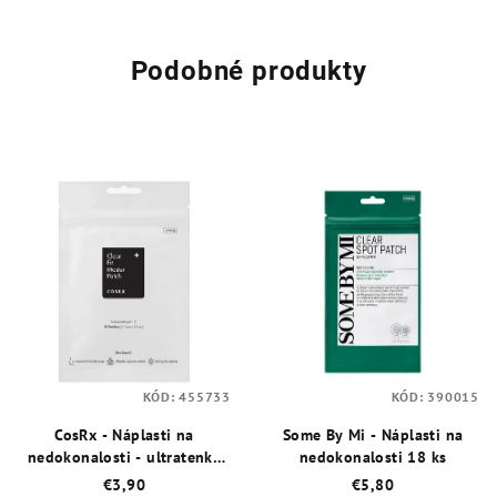
Podobné produkty
KÓD:
455733
KÓD:
390015
CosRx - Náplasti na
Some By Mi - Náplasti na
nedokonalosti - ultratenké
nedokonalosti 18 ks
18 ks
€3,90
€5,80