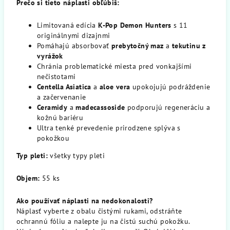
Prečo si tieto náplasti obľúbiš:
Limitovaná edícia
K-Pop Demon Hunters
s 11
originálnymi dizajnmi
Pomáhajú absorbovať
prebytočný maz
a
tekutinu z
vyrážok
Chránia problematické miesta pred vonkajšími
nečistotami
Centella Asiatica
a
aloe vera
upokojujú podráždenie
a začervenanie
Ceramidy
a
madecassoside
podporujú regeneráciu a
kožnú bariéru
Ultra tenké prevedenie prirodzene splýva s
pokožkou
Typ pleti:
všetky typy pleti
Objem:
55 ks
Ako používať náplasti na nedokonalosti?
Náplasť vyberte z obalu čistými rukami, odstráňte
ochrannú fóliu a nalepte ju na čistú suchú pokožku.