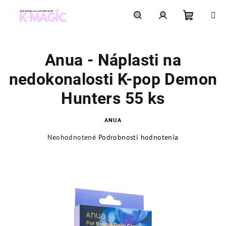
Prejsť
na
obsah
Nákupn
Hľadať
Prihlásenie
Anua - Náplasti na
košík
nedokonalosti K-pop Demon
Hunters 55 ks
ANUA
Priemerné
Neohodnotené
Podrobnosti hodnotenia
hodnotenie
produktu
je
0,0
z
5
hviezdičiek.