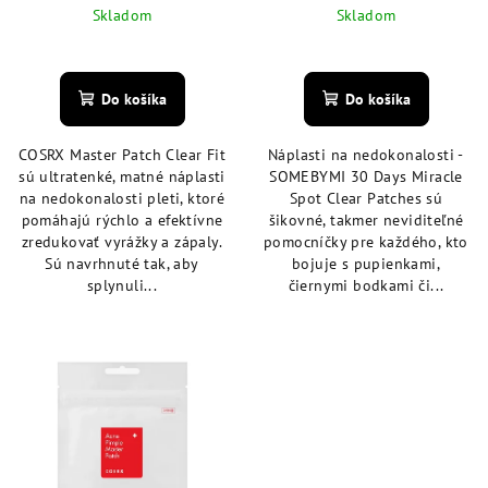
Skladom
Skladom
Priemerné
Priemerné
hodnotenie
hodnotenie
produktu
produktu
Do košíka
Do košíka
je
je
5,0
4,8
COSRX Master Patch Clear Fit
Náplasti na nedokonalosti -
z
z
sú ultratenké, matné náplasti
SOMEBYMI 30 Days Miracle
5
5
na nedokonalosti pleti, ktoré
Spot Clear Patches sú
hviezdičiek.
hviezdičiek.
pomáhajú rýchlo a efektívne
šikovné, takmer neviditeľné
zredukovať vyrážky a zápaly.
pomocníčky pre každého, kto
Sú navrhnuté tak, aby
bojuje s pupienkami,
splynuli...
čiernymi bodkami či...