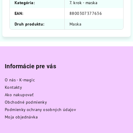
Kategória
:
7. krok - maska
EAN
:
8800307377636
Druh produktu
:
Maska
Z
á
p
Informácie pre vás
ä
O nás - K-magic
t
Kontakty
i
Ako nakupovať
e
Obchodné podmienky
Podmienky ochrany osobných údajov
Moja objednávka