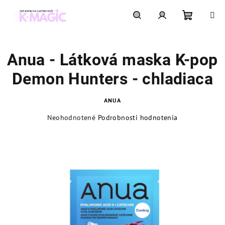
Prejsť
na
obsah
Nákupn
Hľadať
Prihlásenie
Anua - Látková maska K-pop
košík
Demon Hunters - chladiaca
ANUA
Priemerné
Neohodnotené
Podrobnosti hodnotenia
hodnotenie
produktu
je
0,0
z
5
hviezdičiek.