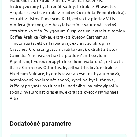
Mandshurica, extrakt z listov Aloe Barbadensis,
hydrolyzovaný hyaluronát sodný. Extrakt z Phaseolus
Angularis, escín, extrakt z plodov Cucurbita Pepo (tekvica),
extrakt z listov Diospyros Kaki, extrakt z plodov Vitis
Vinifera (hrozno), etylhexylglycerín, hyaluronát sodný,
extrakt z koreňa Polygonum Cuspidatum, extrakt z semien
Coffea Arabica (káva), extrakt z kvetov Carthamus
Tinctorius (svetlica farbiarska), extrakt zo škrupiny
Castanea Crenata (gaštan vrúbkovaný), extrakt z listov
Camellia Sinensis, extrakt z plodov Zanthoxylum
Piperitum, hydroxypropyltrimonium hyaluronát, extrakt z
listov Corchorus Olitorius, kyselina trieslová, extrakt z
Hordeum Vulgare, hydrolyzovaná kyselina hyalurónová,
acetylovaný hyaluronát sodný, kyselina hyalurónová,
krížový polymér hyaluronátu sodného, ​​palmitoylprolín
sodný, hyaluronát draselný, extrakt z kvetov Nymphaea
Alba
Dodatočné parametre