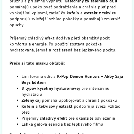
pružnú a príjemne vypnutú.
Katechíny zo zeleného čaju
pomáhajú upokojovať podráždenie a chránia pleť pred
vonkajšími vplyvmi, zatiaľ čo
kofeín
a
extrakt z tekvice
podporujú sviežejší vzhľad pokožky a pomáhajú zmierniť
opuchy.
Príjemný chladivý efekt dodáva pleti okamžitý pocit
komfortu a energie. Po použití zostáva pokožka
hydratovaná, jemná a rozžiarená bez lepkavého pocitu.
Prečo si túto masku obľúbiš:
Limitovaná edícia
K-Pop Demon Hunters – Abby Saja
Boys Edition
8 typov kyseliny hyalurónovej
pre intenzívnu
hydratáciu
Zelený čaj
pomáha upokojovať a chrániť pokožku
Kofeín
a
tekvicový extrakt
podporujú svieži vzhľad
pleti
Príjemný
chladivý efekt
pre okamžité osvieženie
Ľahká gélová esencia bez lepkavého filmu