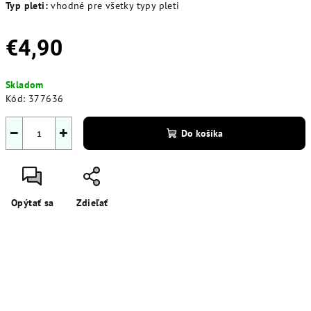
Typ pleti:
vhodné pre všetky typy pleti
€4,90
Jednotková
Skladom
cena:
Kód:
377636
−
+
Do košíka
Opýtať sa
Zdieľať