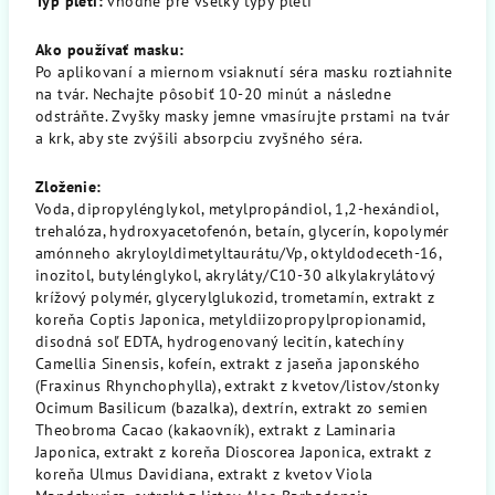
Typ pleti:
vhodné pre všetky typy pleti
Ako používať masku:
Po aplikovaní a miernom vsiaknutí séra masku roztiahnite
na tvár. Nechajte pôsobiť 10-20 minút a následne
odstráňte. Zvyšky masky jemne vmasírujte prstami na tvár
a krk, aby ste zvýšili absorpciu zvyšného séra.
Zloženie:
Voda, dipropylénglykol, metylpropándiol, 1,2-hexándiol,
trehalóza, hydroxyacetofenón, betaín, glycerín, kopolymér
amónneho akryloyldimetyltaurátu/Vp, oktyldodeceth-16,
inozitol, butylénglykol, akryláty/C10-30 alkylakrylátový
krížový polymér, glycerylglukozid, trometamín, extrakt z
koreňa Coptis Japonica, metyldiizopropylpropionamid,
disodná soľ EDTA, hydrogenovaný lecitín, katechíny
Camellia Sinensis, kofeín, extrakt z jaseňa japonského
(Fraxinus Rhynchophylla), extrakt z kvetov/listov/stonky
Ocimum Basilicum (bazalka), dextrín, extrakt zo semien
Theobroma Cacao (kakaovník), extrakt z Laminaria
Japonica, extrakt z koreňa Dioscorea Japonica, extrakt z
koreňa Ulmus Davidiana, extrakt z kvetov Viola