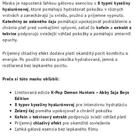
Maska je napustená ľahkou gélovou esenciou s
8 typmi kyseliny
hyalurónovej
, ktoré pomáhajú hydratovať pokožku v rôznych
vrstvách a zanechávajú ju sviežu, pružnú a príjemne vypnutú.
Katechíny zo zeleného čaju
pomáhajú upokojovať podráždenie a
chránia pleť pred vonkajšími vplyvmi, zatiaľ čo
kofeín
a
extrakt z
tekvice
podporujú sviežejší vzhľad pokožky a pomáhajú zmierniť
opuchy.
Príjemný chladivý efekt dodáva pleti okamžitý pocit komfortu a
energie. Po použití zostáva pokožka hydratovaná, jemná a
rozžiarená bez lepkavého pocitu.
Prečo si túto masku obľúbiš:
Limitovaná edícia
K-Pop Demon Hunters – Abby Saja Boys
Edition
8 typov kyseliny hyalurónovej
pre intenzívnu hydratáciu
Zelený čaj
pomáha upokojovať a chrániť pokožku
Kofeín
a
tekvicový extrakt
podporujú svieži vzhľad pleti
Príjemný
chladivý efekt
pre okamžité osvieženie
Ľahká gélová esencia bez lepkavého filmu