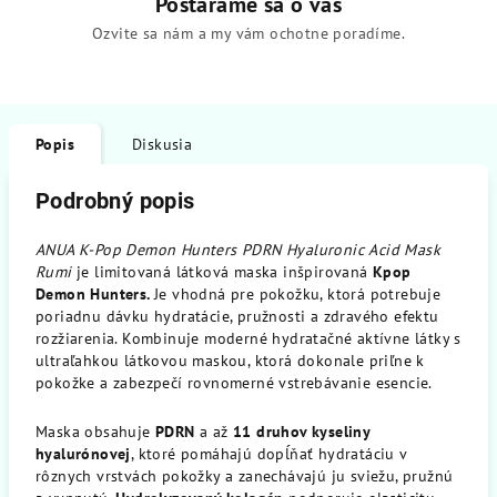
Postaráme sa o vás
Ozvite sa nám a my vám ochotne poradíme.
Popis
Diskusia
Podrobný popis
ANUA K-Pop Demon Hunters PDRN Hyaluronic Acid Mask
Rumi
je limitovaná látková maska inšpirovaná
Kpop
Demon Hunters.
Je vhodná pre pokožku, ktorá potrebuje
poriadnu dávku hydratácie, pružnosti a zdravého efektu
rozžiarenia. Kombinuje moderné hydratačné aktívne látky s
ultraľahkou látkovou maskou, ktorá dokonale priľne k
pokožke a zabezpečí rovnomerné vstrebávanie esencie.
Maska obsahuje
PDRN
a až
11 druhov kyseliny
hyalurónovej
, ktoré pomáhajú dopĺňať hydratáciu v
rôznych vrstvách pokožky a zanechávajú ju sviežu, pružnú