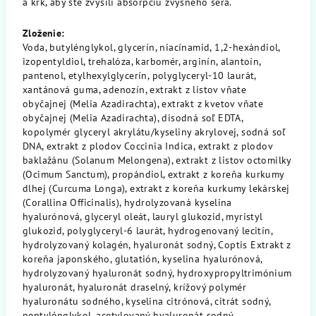
a krk, aby ste zvýšili absorpciu zvyšného séra.
Zloženie:
Voda, butylénglykol, glycerín, niacínamid, 1,2-hexándiol,
izopentyldiol, trehalóza, karbomér, arginín, alantoín,
pantenol, etylhexylglycerín, polyglyceryl-10 laurát,
xantánová guma, adenozín, extrakt z listov vňate
obyčajnej (Melia Azadirachta), extrakt z kvetov vňate
obyčajnej (Melia Azadirachta), disodná soľ EDTA,
kopolymér glyceryl akrylátu/kyseliny akrylovej, sodná soľ
DNA, extrakt z plodov Coccinia Indica, extrakt z plodov
baklažánu (Solanum Melongena), extrakt z listov octomilky
(Ocimum Sanctum), propándiol, extrakt z koreňa kurkumy
dlhej (Curcuma Longa), extrakt z koreňa kurkumy lekárskej
(Corallina Officinalis), hydrolyzovaná kyselina
hyalurónová, glyceryl oleát, lauryl glukozid, myristyl
glukozid, polyglyceryl-6 laurát, hydrogenovaný lecitín,
hydrolyzovaný kolagén, hyaluronát sodný, Coptis Extrakt z
koreňa japonského, glutatión, kyselina hyalurónová,
hydrolyzovaný hyaluronát sodný, hydroxypropyltrimónium
hyaluronát, hyaluronát draselný, krížový polymér
hyaluronátu sodného, ​​kyselina citrónová, citrát sodný,
pentylénglykol, acetylovaný hyaluronát sodný