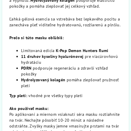
a vypnutú.
Hydrolyzovaný kolagén
podporuje elasticitu
pokožky a pomáha zlepšovať jej celkový vzhľad.
Ľahká gélová esencia sa vstrebáva bez lepkavého pocitu a
zanecháva pleť viditeľne hydratovanú, rozžiarenú a plnšiu.
Prečo si túto masku obľúbiš:
Limitovaná edícia
K-Pop Demon Hunters Rumi
11 druhov kyseliny hyalurónovej
pre viacúrovňovú
hydratáciu
PDRN
podporuje regeneráciu a zdravší vzhľad
pokožky
Hydrolyzovaný kolagén
pomáha zlepšovať pružnosť
pleti
Typ pleti:
vhodné pre všetky typy pleti
Ako používať masku:
Po aplikovaní a miernom vsiaknutí séra masku roztiahnite
na tvár. Nechajte pôsobiť 10-20 minút a následne
odstráňte. Zvyšky masky jemne vmasírujte prstami na tvár