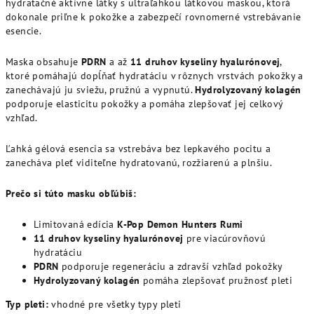
hydratačné aktívne látky s ultraľahkou látkovou maskou, ktorá
dokonale priľne k pokožke a zabezpečí rovnomerné vstrebávanie
esencie.
Maska obsahuje
PDRN
a až
11 druhov kyseliny hyalurónovej
,
ktoré pomáhajú dopĺňať hydratáciu v rôznych vrstvách pokožky a
zanechávajú ju sviežu, pružnú a vypnutú.
Hydrolyzovaný kolagén
podporuje elasticitu pokožky a pomáha zlepšovať jej celkový
vzhľad.
Ľahká gélová esencia sa vstrebáva bez lepkavého pocitu a
zanecháva pleť viditeľne hydratovanú, rozžiarenú a plnšiu.
Prečo si túto masku obľúbiš:
Limitovaná edícia
K-Pop Demon Hunters Rumi
11 druhov kyseliny hyalurónovej
pre viacúrovňovú
hydratáciu
PDRN
podporuje regeneráciu a zdravší vzhľad pokožky
Hydrolyzovaný kolagén
pomáha zlepšovať pružnosť pleti
Typ pleti:
vhodné pre všetky typy pleti