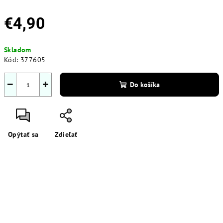
€4,90
Jednotková
Skladom
cena:
Kód:
377605
−
+
Do košíka
Opýtať sa
Zdieľať