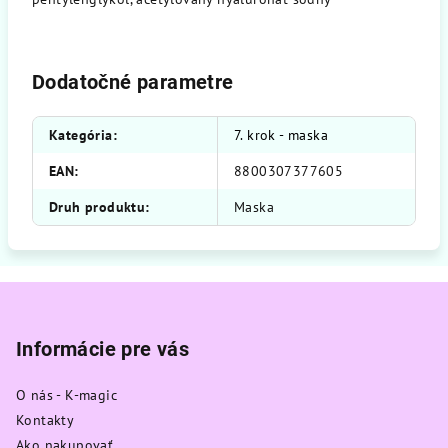
Dodatočné parametre
Kategória
:
7. krok - maska
EAN
:
8800307377605
Druh produktu
:
Maska
Z
á
p
Informácie pre vás
ä
O nás - K-magic
t
Kontakty
i
Ako nakupovať