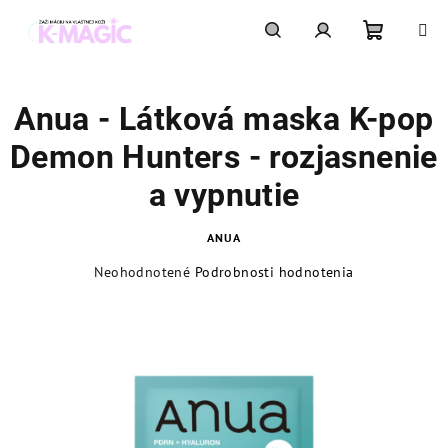
Prejsť
na
obsah
Nákupn
Hľadať
Prihlásenie
Anua - Látková maska K-pop
košík
Demon Hunters - rozjasnenie
a vypnutie
ANUA
Priemerné
Neohodnotené
Podrobnosti hodnotenia
hodnotenie
produktu
je
0,0
z
5
hviezdičiek.