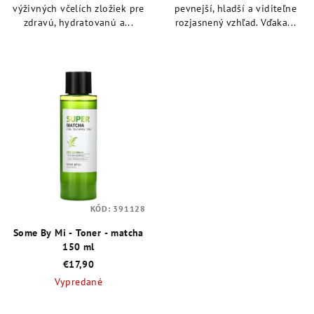
výživných včelích zložiek pre
pevnejší, hladší a viditeľne
zdravú, hydratovanú a...
rozjasnený vzhľad. Vďaka...
KÓD:
391128
Some By Mi - Toner - matcha
150 ml
€17,90
Vypredané
Priemerné