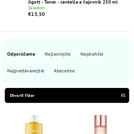
Jigott - Toner - centella a čajovník 250 ml
Skladom
€13,50
R
a
Odporúčame
Najlacnejšie
Najdrahšie
d
e
Najpredávanejšie
Abecedne
n
i
e
Otvoriť filter
p
V
r
ý
o
p
d