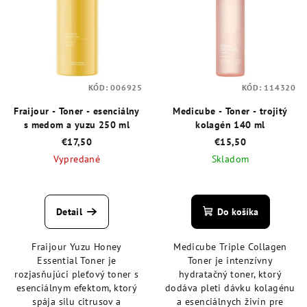
i
u
s
k
p
t
r
o
o
v
KÓD:
006925
KÓD:
114320
d
Fraijour - Toner - esenciálny
Medicube - Toner - trojitý
u
s medom a yuzu 250 ml
kolagén 140 ml
k
€17,50
€15,50
t
Vypredané
Skladom
o
Priemerné
Priemerné
v
hodnotenie
hodnotenie
produktu
produktu
Detail
Do košíka
je
je
5,0
5,0
Fraijour Yuzu Honey
Medicube Triple Collagen
z
z
Essential Toner je
Toner je intenzívny
5
5
rozjasňujúci pleťový toner s
hydratačný toner, ktorý
hviezdičiek.
hviezdičiek.
esenciálnym efektom, ktorý
dodáva pleti dávku kolagénu
spája silu citrusov a
a esenciálnych živín pre