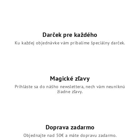
a
i
c
e
i
e
p
Darček pre každého
r
Ku každej objednávke vám pribalíme špeciálny darček.
v
k
y
v
ý
Magické zľavy
p
Prihláste sa do nášho newslettera, nech vám neuniknú
i
žiadne zľavy.
s
u
Doprava zadarmo
Objednajte nad 50€ a máte dopravu zadarmo.