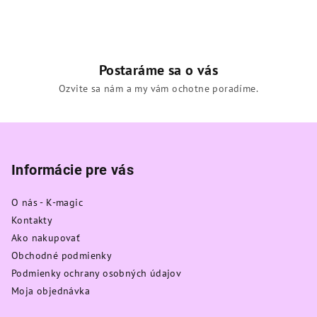
Postaráme sa o vás
Ozvite sa nám a my vám ochotne poradíme.
Z
á
p
Informácie pre vás
ä
O nás - K-magic
t
Kontakty
i
Ako nakupovať
e
Obchodné podmienky
Podmienky ochrany osobných údajov
Moja objednávka