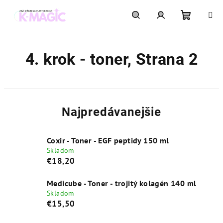
Prejsť
na
obsah
Nákupn
Hľadať
Prihlásenie
4. krok - toner
, Strana 2
košík
Najpredávanejšie
Coxir - Toner - EGF peptidy 150 ml
Skladom
€18,20
Medicube - Toner - trojitý kolagén 140 ml
Skladom
€15,50