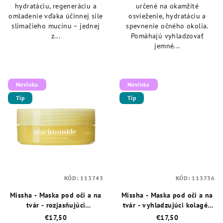
hydratáciu, regeneráciu a
určené na okamžité
omladenie vďaka účinnej sile
osvieženie, hydratáciu a
slimačieho mucínu – jednej
spevnenie očného okolia.
z...
Pomáhajú vyhladzovať
jemné...
Novinka
Novinka
Tip
Tip
KÓD:
113743
KÓD:
113736
Missha - Maska pod oči a na
Missha - Maska pod oči a na
tvár - rozjasňujúci
tvár - vyhladzujúci kolagén
niacínamid 60 ks
60 ks
€17,50
€17,50