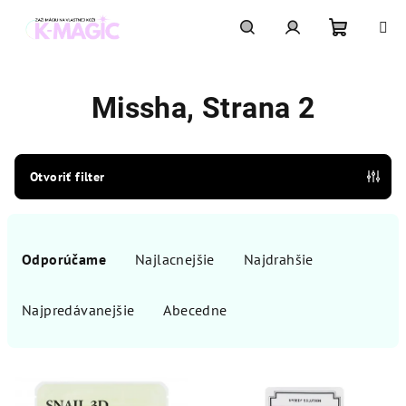
Prejsť
na
obsah
Nákupn
Hľadať
Prihlásenie
Missha
, Strana 2
košík
Otvoriť filter
R
a
Odporúčame
Najlacnejšie
Najdrahšie
d
e
Najpredávanejšie
Abecedne
n
i
V
e
ý