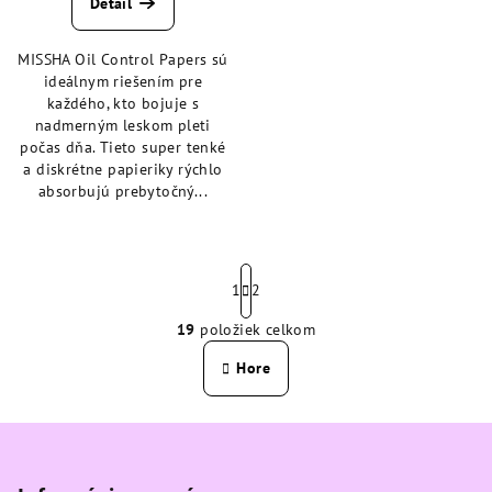
Detail
je
5,0
MISSHA Oil Control Papers sú
z
ideálnym riešením pre
5
každého, kto bojuje s
hviezdičiek.
nadmerným leskom pleti
počas dňa. Tieto super tenké
a diskrétne papieriky rýchlo
absorbujú prebytočný...
S
t
1
2
r
19
položiek celkom
á
O
n
v
Hore
k
l
o
á
v
Z
a
d
n
á
a
i
c