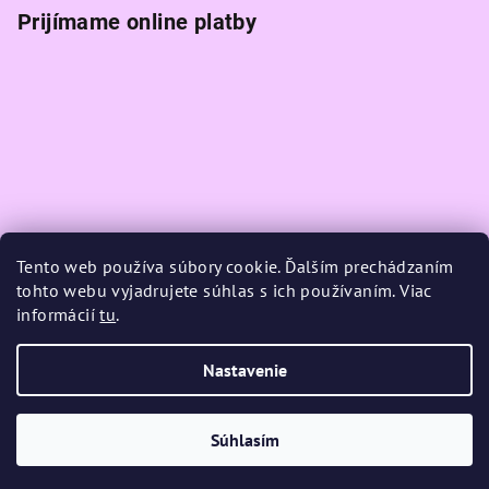
Prijímame online platby
Tento web používa súbory cookie. Ďalším prechádzaním
tohto webu vyjadrujete súhlas s ich používaním. Viac
informácií
tu
.
Nastavenie
Copyright 2026
K-magic
. Všetky práva vyhradené.
Upraviť
nastavenie cookies
Súhlasím
Vytvoril Shoptet