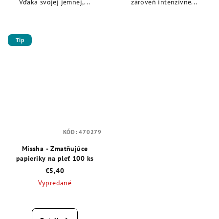
Vďaka svojej jemnej,...
zároveň intenzívne...
Tip
KÓD:
470279
Missha - Zmatňujúce
papieriky na pleť 100 ks
€5,40
Vypredané
Priemerné
hodnotenie
produktu