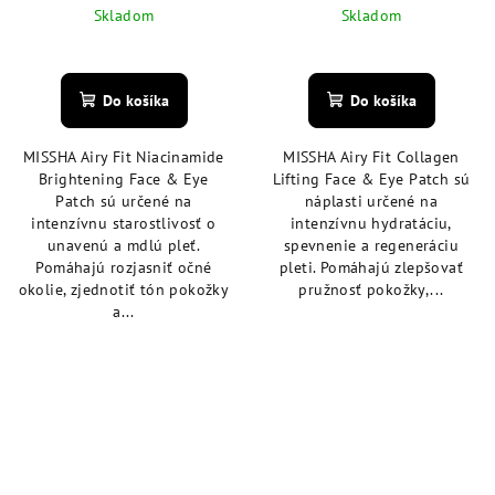
Skladom
Skladom
Priemerné
Priemerné
hodnotenie
hodnotenie
produktu
produktu
Do košíka
Do košíka
je
je
5,0
5,0
MISSHA Airy Fit Niacinamide
MISSHA Airy Fit Collagen
z
z
Brightening Face & Eye
Lifting Face & Eye Patch sú
5
5
Patch sú určené na
náplasti určené na
hviezdičiek.
hviezdičiek.
intenzívnu starostlivosť o
intenzívnu hydratáciu,
unavenú a mdlú pleť.
spevnenie a regeneráciu
Pomáhajú rozjasniť očné
pleti. Pomáhajú zlepšovať
okolie, zjednotiť tón pokožky
pružnosť pokožky,...
a...