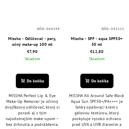
KÓD:
044148
KÓD:
942121
Missha - Odličovač - pery,
Missha - SPF - aqua SPF50+
očný make-up 100 ml
50 ml
€7,90
€12,80
Skladom
Skladom
Priemerné
hodnotenie
produktu
Do košíka
Do košíka
je
5,0
MISSHA Perfect Lip & Eye
MISSHA All Around Safe Block
z
Make-Up Remover je účinný
Aqua Sun SPF50+/PA++++ je
5
dvojfázový odličovač, ktorý si
ľahký opaľovací krém s
hviezdičiek.
poradí aj s tým
gélovou textúrou, ktorý
najodolnejším make-upom –
poskytuje vysokú ochranu
bez drhnutia a podráždenia.
pred UVA a UVB žiarením a