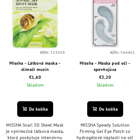
p
p
r
i
o
s
d
p
u
r
k
o
t
KÓD:
723510
KÓD:
764421
d
o
Missha - Látková maska -
Missha - Maska pod oči -
u
slimačí mucín
spevňujúca
v
k
€1,60
€3,20
t
Skladom
Skladom
o
Priemerné
v
hodnotenie
produktu
Do košíka
Do košíka
je
5,0
MISSHA Snail 3D Sheet Mask
MISSHA Speedy Solution
z
je výnimočná látková maska,
Firming Gel Eye Patch sú
5
ktorá poskytuje intenzívnu
hydrogélové náplasti na oči
hviezdičiek.