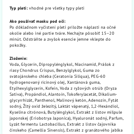
Typ pleti:
vhodné pre všetky typy pleti
Ako používať masku pod oči:
Po dôkladnom vyčistení pleti priložte náplasti na očné
okolie alebo iné partie tváre. Nechajte pôsobiť 15–20
minút. Odstráňte a zvyšok esencie jemne vklepte do
pokožky.
Zloženie:
Voda, Glycerín, Dipropylénglykol, Niacínamid, Prášok z
riasy Chondrus Crispus, Benzylglykol, Guma zo
svätojánskeho chleba (Ceratonia Siliqua), PEG-60
hydrogenovaný ricínový olej, Xantánová guma,
Etylhexylglycerín, Kofeín, Voda z ryžových otrúb (Oryza
Sativa), Propándiol, Alantoín, Tokoferylacetát, Dikalium-
glycyrrhizát, Panthenol, Malinový ketón, Adenozín, Fytát
sodný, Žltý oxid železitý, Laktát vápenatý, 1,2-Hexándiol,
Kyselina citrónová, Butylénglykol, Extrakt z listov mišpule
japonskej (Eriobotrya Japonica), Hyaluronát sodný, Parfum,
Lyzát fermentu Lactobacillus, Extrakt z listov čajovníka
čínskeho (Camellia Sinensis), Extrakt z granátového jablka