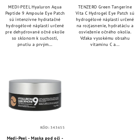
MEDI-PEEL Hyaluron Aqua
TENZERO Green Tangerine
Peptide 9 Ampoule Eye Patch
Vita C Hydrogel Eye Patch sú
sú intenzívne hydratačné
hydrogélové náplasti určené
hydrogélové náplasti určené
na rozjasnenie, hydratáciu a
pre dehydrované očné okolie
osvieženie očného okolia.
so sklonom k suchosti,
Vďaka vysokému obsahu
pnutiu a prvým...
vitamínu C a...
KÓD:
343655
Medi-Peel - Maska pod oči -