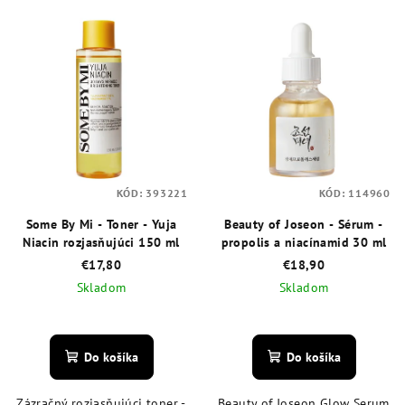
KÓD:
393221
KÓD:
114960
Some By Mi - Toner - Yuja
Beauty of Joseon - Sérum -
Niacin rozjasňujúci 150 ml
propolis a niacínamid 30 ml
€17,80
€18,90
Skladom
Skladom
Priemerné
Priemerné
hodnotenie
hodnotenie
produktu
produktu
Do košíka
Do košíka
je
je
4,4
5,0
Zázračný rozjasňujúci toner -
Beauty of Joseon Glow Serum