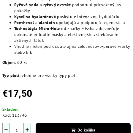
Ryžová voda
a
ryžový extrakt
podporujú prirodzený jas
pokožky
Kyselina hyalurónová
poskytuje intenzívnu hydratáciu
Panthenol
a
alantoín
upokojujú a podporujú regeneráciu
Technológia Micro-Hole
od značky Missha zabezpečuje
dokonalé priľnutie masky a efektívnejšie vstrebávanie
aktívnych látok
Vhodné nielen pod oči, ale aj na čelo, nosovo-perové vrásky
alebo krk
Objem:
60 ks
Typ pleti:
vhodné pre všetky typy pleti
€17,50
Jednotková
Skladom
cena:
Kód:
113743
−
+
Do košíka