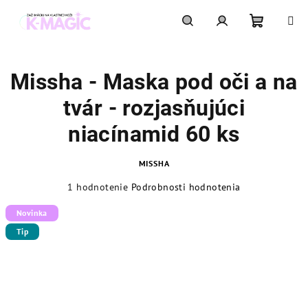
Prejsť
na
obsah
Nákupn
Hľadať
Prihlásenie
Missha - Maska pod oči a na
košík
tvár - rozjasňujúci
niacínamid 60 ks
MISSHA
Priemerné
1 hodnotenie
Podrobnosti hodnotenia
hodnotenie
produktu
Novinka
je
Tip
5,0
z
5
hviezdičiek.