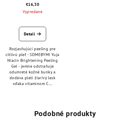
€16,30
Vypredané
Priemerné
hodnotenie
produktu
Detail
je
4,5
Rozjasňujúci peeling pre
z
citlivú pleť - SOMEBYMI Yuja
5
Niacin Brightening Peeling
hviezdičiek.
Gel - jemne odstraňuje
odumreté kožné bunky a
dodáva pleti žiarivý lesk
vďaka vitamínom C...
Podobné produkty