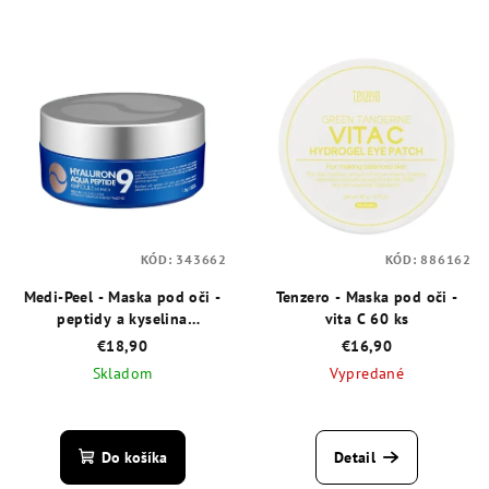
KÓD:
343662
KÓD:
886162
Medi-Peel - Maska pod oči -
Tenzero - Maska pod oči -
peptidy a kyselina
vita C 60 ks
hyalurónová 60 ks
€18,90
€16,90
Skladom
Vypredané
Do košíka
Detail