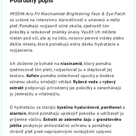
Podrobný popis
MISSHA Airy Fit Niacinamide Brightening Face & Eye Patch
sú určené na intenzívnu starostlivosť o unavenú a mdlú
pleť. Pomáhajú rozjasniť očné okolie, zjednotiť tón
pokožky a redukovať známky únavy. Využiť ich môžete
nielen pod oči, ale aj na čelo, nosovo-perové vrásky alebo
ďalšie miesta, ktoré potrebujú extra dávku hydratácie a
rozjasnenia.
Ich zloženie je bohaté na
niacínamid
, ktorý pomáha
zjednocovať tón pleti, rozjasňovať ju a zlepšovať jej
textúru.
Kofeín
pomáha zmierňovať opuchy a dodáva
očnému okoliu sviežejší vzhľad.
Ryžová voda
a
ryžový
extrakt
podporujú prirodzený jas pokožky a zanechávajú
ju jemnejšiu a vitálnejšiu.
O hydratáciu sa starajú
kyselina hyalurónová
,
panthenol
a
alantoín
, ktoré pomáhajú upokojiť pokožku a udržiavať ju
príjemne vláčnu.
Extrakt zo zeleného čaju
a
granátového
jablka
poskytujú antioxidačnú ochranu a pomáhajú
chrániť pleť pred nepriaznivými vonkajšími vplyvmi.