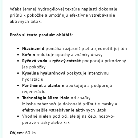
Vďaka jemnej hydrogélovej textúre náplasti dokonale
priľnú k pokožke a umožňujú efektívne vstrebávanie
aktívnych látok.
Prečo si tento produkt obľúbiš:
Niacínamid
pomáha rozjasniť pleť a zjednotiť jej tón
Kofeín
redukuje opuchy a známky únavy
Ryžová voda
a
ryžový extrakt
podporujú prirodzený
jas pokožky
Kyselina hyalurónová
poskytuje intenzívnu
hydratáciu
Panthenol
a
alantoín
upokojujú a podporujú
regeneráciu
Technológia Micro-Hole
od značky
Missha zabezpečuje dokonalé priľnutie masky a
efektívnejšie vstrebávanie aktívnych látok
Vhodné nielen pod oči, ale aj na čelo, nosovo-
perové vrásky alebo krk
Objem:
60 ks