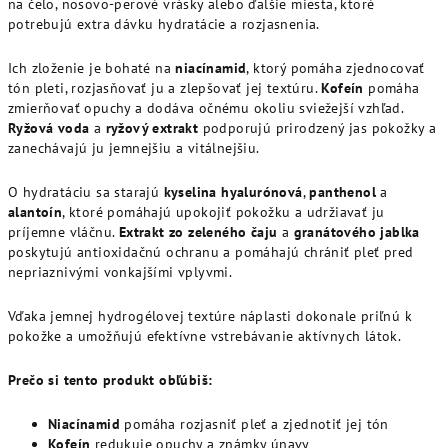
na čelo, nosovo-perové vrásky alebo ďalšie miesta, ktoré
potrebujú extra dávku hydratácie a rozjasnenia.
Ich zloženie je bohaté na
niacínamid
, ktorý pomáha zjednocovať
tón pleti, rozjasňovať ju a zlepšovať jej textúru.
Kofeín
pomáha
zmierňovať opuchy a dodáva očnému okoliu sviežejší vzhľad.
Ryžová voda
a
ryžový extrakt
podporujú prirodzený jas pokožky a
zanechávajú ju jemnejšiu a vitálnejšiu.
O hydratáciu sa starajú
kyselina hyalurónová
,
panthenol
a
alantoín
, ktoré pomáhajú upokojiť pokožku a udržiavať ju
príjemne vláčnu.
Extrakt zo zeleného čaju
a
granátového jablka
poskytujú antioxidačnú ochranu a pomáhajú chrániť pleť pred
nepriaznivými vonkajšími vplyvmi.
Vďaka jemnej hydrogélovej textúre náplasti dokonale priľnú k
pokožke a umožňujú efektívne vstrebávanie aktívnych látok.
Prečo si tento produkt obľúbiš:
Niacínamid
pomáha rozjasniť pleť a zjednotiť jej tón
Kofeín
redukuje opuchy a známky únavy