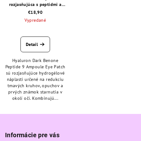
rozjasňujúca s peptidmi a
idebenónom 60 ks
€18,90
Vypredané
Detail
Hyaluron Dark Benone
Peptide 9 Ampoule Eye Patch
sú rozjasňujúce hydrogélové
náplasti určené na redukciu
tmavých kruhov, opuchov a
prvých známok starnutia v
okolí očí. Kombinujú...
Z
á
p
Informácie pre vás