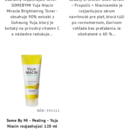
z
z
SOMEBYMI Yuja Niacin
– Propolis + Niacinamide je
5
5
Miracle Brightening Toner -
rozjasňujúce sérum
hviezdičiek.
hviezdičiek.
obsahuje 90% extrakt z
navrhnuté pre pleť, ktorá túži
Goheung Yuja, ktorý je
po rovnomernom, žiarivom
bohatý na prírodný vitamín C
vzhľade bez preťaženia. Je
a následne redukuje...
obohatené o 60 %...
KÓD:
391111
Some By Mi - Peeling - Yuja
Niacin rozjasňujúci 120 ml