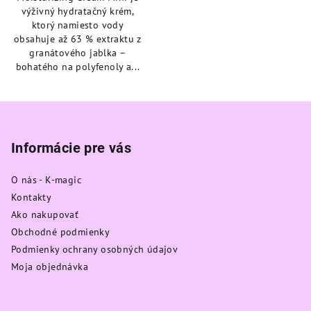
5
výživný hydratačný krém,
hviezdičiek.
ktorý namiesto vody
obsahuje až 63 % extraktu z
granátového jablka –
bohatého na polyfenoly a...
Z
á
p
Informácie pre vás
ä
O nás - K-magic
t
Kontakty
i
Ako nakupovať
e
Obchodné podmienky
Podmienky ochrany osobných údajov
Moja objednávka