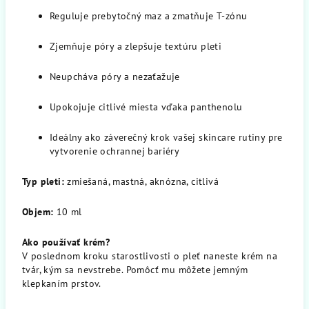
Reguluje prebytočný maz a zmatňuje T-zónu
Zjemňuje póry a zlepšuje textúru pleti
Neupcháva póry a nezaťažuje
Upokojuje citlivé miesta vďaka panthenolu
Ideálny ako záverečný krok vašej skincare rutiny pre
vytvorenie ochrannej bariéry
Typ pleti:
zmiešaná, mastná, aknózna, citlivá
Objem:
10 ml
Ako používať krém?
V poslednom kroku starostlivosti o pleť naneste krém na
tvár, kým sa nevstrebe. Pomôcť mu môžete jemným
klepkaním prstov.