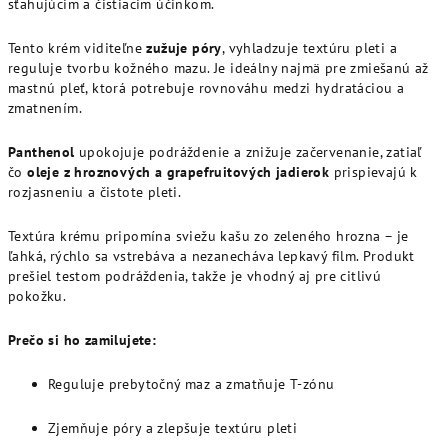
sťahujúcim a čistiacim účinkom.
Tento krém viditeľne
zužuje póry
, vyhladzuje textúru pleti a
reguluje tvorbu kožného mazu. Je ideálny najmä pre zmiešanú až
mastnú pleť, ktorá potrebuje rovnováhu medzi hydratáciou a
zmatnením.
Panthenol
upokojuje podráždenie a znižuje začervenanie, zatiaľ
čo
oleje z hroznových a grapefruitových jadierok
prispievajú k
rozjasneniu a čistote pleti.
Textúra krému pripomína sviežu kašu zo zeleného hrozna – je
ľahká, rýchlo sa vstrebáva a nezanecháva lepkavý film. Produkt
prešiel testom podráždenia, takže je vhodný aj pre citlivú
pokožku.
Prečo si ho zamilujete:
Reguluje prebytočný maz a zmatňuje T-zónu
Zjemňuje póry a zlepšuje textúru pleti