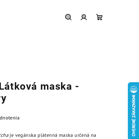
Hľadať
Prihlásenie
Nákupný
košík
Látková maska -
ry
dnotenia
tcha
je vegánska plátenná maska určená na