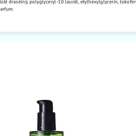
zát draselný, polyglyceryl-10 laurát, etylhexylglycerín, tokofer
parfum