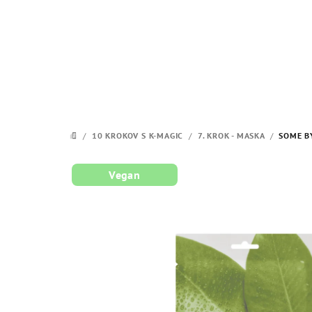
Prejsť
na
obsah
/
10 KROKOV S K-MAGIC
/
7. KROK - MASKA
/
SOME BY
DOMOV
Vegan