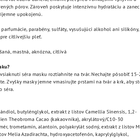
írených pórov. Zároveň poskytuje intenzívnu hydratáciu a zane
príjemne upokojenú.
rfumácie, parabény, sulfáty, vysušujúci alkohol ani silikóny,
e citlivejšiu pleť.
aná, mastná, aknózna, citlivá
sku?
siaknutí séra masku roztiahnite na tvár. Nechajte pôsobiť 15
e. Zvyšky masky jemne vmasírujte prstami na tvár a krk, aby st
o séra.
ndiol, butylénglykol, extrakt z listov Camellia Sinensis, 1,2-
mien Theobroma Cacao (kakaovníka), akrylátový/C10-30
mér, trometamín, alantoín, polyakrylát sodný, extrakt z listov M
etov Melia Azadirachta, hydroxyacetofenón, kaprylylglykol,