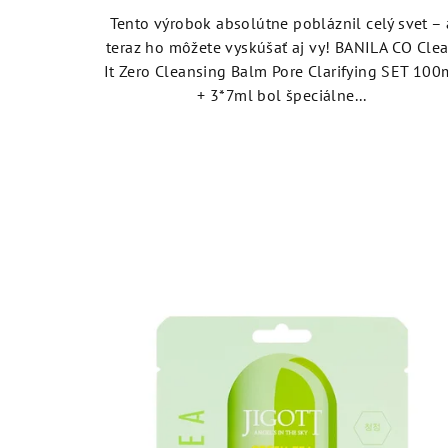
5,0
Tento výrobok absolútne pobláznil celý svet – 
z
teraz ho môžete vyskúšať aj vy! BANILA CO Cle
5
It Zero Cleansing Balm Pore Clarifying SET 100
hviezdičiek.
+ 3*7ml bol špeciálne...