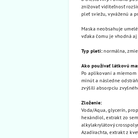
znižovať viditeľnosť rozš
pleť sviežu, vyváženú a 
Maska neobsahuje umelé pa
vďaka čomu je vhodná aj pr
Typ pleti:
normálna, zmieš
Ako používať látkovú ma
Po aplikovaní a miernom v
minút a následne odstráňt
zvýšili absorpciu zvyšnéh
Zloženie:
Voda/Aqua, glycerín, propá
hexándiol, extrakt zo se
alkylakrylátový crosspoly
Azadirachta, extrakt z kv