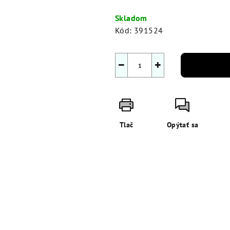
Jednotková
cena:
Skladom
Kód:
391524
−
+
Tlač
Opýtať sa