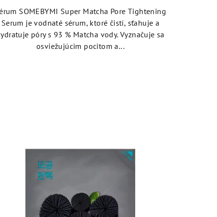
4,6
érum SOMEBYMI Super Matcha Pore Tightening
z
Serum je vodnaté sérum, ktoré čistí, sťahuje a
5
ydratuje póry s 93 % Matcha vody. Vyznačuje sa
hviezdičiek.
osviežujúcim pocitom a...