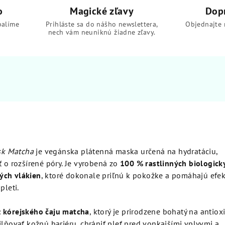
o
Magické zľavy
Dop
balíme
Prihláste sa do nášho newslettera,
Objednajte 
nech vám neuniknú žiadne zľavy.
sk Matcha
je vegánska plátenná maska určená na hydratáciu,
ť o rozšírené póry. Je vyrobená zo
100 % rastlinných biologick
ých vlákien
, ktoré dokonale priľnú k pokožke a pomáhajú efek
pleti.
z kórejského čaju matcha
, ktorý je prirodzene bohatý na antiox
ilňovať kožnú bariéru, chrániť pleť pred vonkajšími vplyvmi a