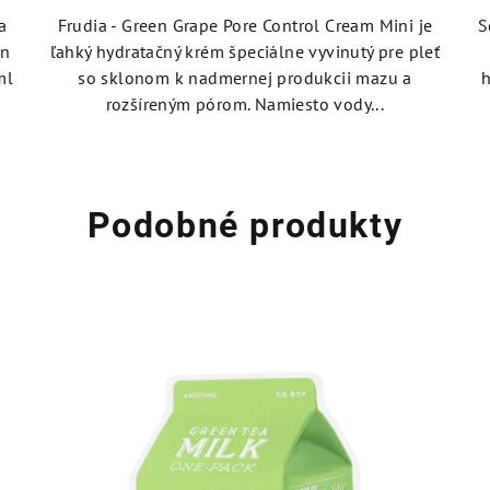
5,0
a
Frudia - Green Grape Pore Control Cream Mini je
S
z
an
ľahký hydratačný krém špeciálne vyvinutý pre pleť
5
ml
so sklonom k nadmernej produkcii mazu a
h
hviezdičiek.
rozšíreným pórom. Namiesto vody...
Podobné produkty