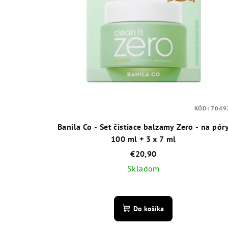
KÓD:
7049
Banila Co - Set čistiace balzamy Zero - na pór
100 ml + 3 x 7 ml
€20,90
Skladom
Priemerné
hodnotenie
Do košíka
produktu
je