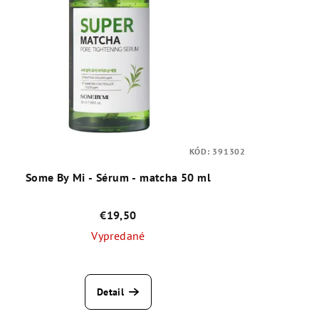
KÓD:
391302
Some By Mi - Sérum - matcha 50 ml
€19,50
Vypredané
Priemerné
hodnotenie
Detail
produktu
je