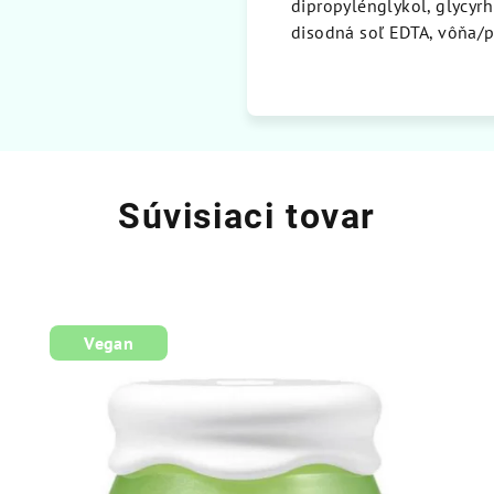
dipropylénglykol, glycyrhi
disodná soľ EDTA, vôňa/
Súvisiaci tovar
Vegan