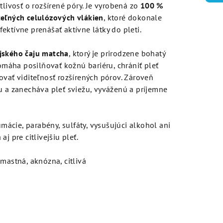
tlivosť o rozšírené póry. Je vyrobená zo
100 %
teľných celulózových vlákien
, ktoré dokonale
ektívne prenášať aktívne látky do pleti.
ejského čaju matcha
, ktorý je prirodzene bohatý
Pomáha posilňovať kožnú bariéru, chrániť pleť
ovať viditeľnosť rozšírených pórov. Zároveň
u a zanecháva pleť sviežu, vyváženú a príjemne
cie, parabény, sulfáty, vysušujúci alkohol ani
j pre citlivejšiu pleť.
mastná, aknózna, citlivá