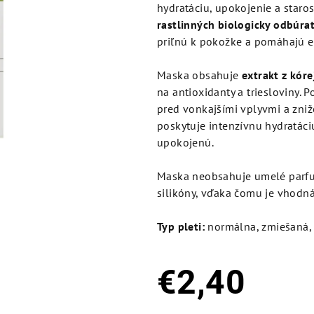
je
hydratáciu, upokojenie a staros
0,0
rastlinných biologicky odbúra
z
priľnú k pokožke a pomáhajú ef
5
hviezdičiek.
Maska obsahuje
extrakt z kór
na antioxidanty a triesloviny. 
pred vonkajšími vplyvmi a zniž
poskytuje intenzívnu hydratáci
upokojenú.
Maska neobsahuje umelé parfumá
silikóny, vďaka čomu je vhodná a
Typ pleti:
normálna, zmiešaná, 
€2,40