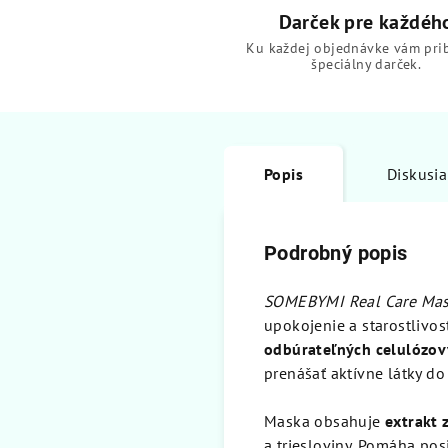
Darček pre každéh
Ku každej objednávke vám pri
špeciálny darček.
Popis
Diskusia
Podrobný popis
SOMEBYMI Real Care Ma
upokojenie a starostlivos
odbúrateľných celulózov
prenášať aktívne látky do 
Maska obsahuje
extrakt 
a triesloviny. Pomáha pos