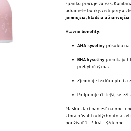
je
spánku pracuje za vás. Kombin
4,9
odumreté bunky, čistí póry a zl
z
jemnejšia, hladšia a žiarivejši
5
hviezdičiek.
Hlavné benefity:
AHA kyseliny
pôsobia na 
BHA kyseliny
prenikajú hl
prebytočný maz
Zjemňuje textúru pleti a
Podporuje čistejší, sviež
Masku stačí naniesť na noc a n
ktorá pôsobí oddýchnuto a svi
používať 2–3 krát týždenne.