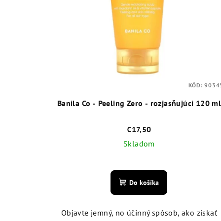
KÓD:
9034
Banila Co - Peeling Zero - rozjasňujúci 120 m
€17,50
Skladom
Priemerné
hodnotenie
Do košíka
produktu
je
4,4
Objavte jemný, no účinný spôsob, ako získať
z