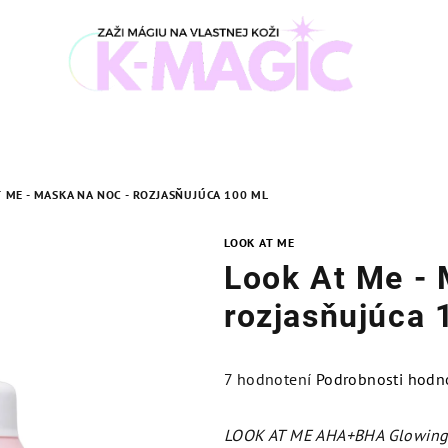
 ME - MASKA NA NOC - ROZJASŇUJÚCA 100 ML
LOOK AT ME
Look At Me - 
rozjasňujúca 
Priemerné
7 hodnotení
Podrobnosti hodn
hodnotenie
produktu
LOOK AT ME AHA+BHA Glowing