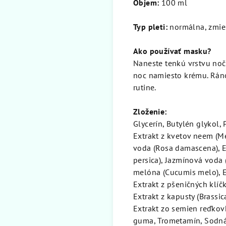
Objem:
100 ml
Typ pleti:
normálna, zmie
Ako používať masku?
Naneste tenkú vrstvu noč
noc namiesto krému. Ráno
rutine.
Zloženie:
Glycerín, Butylén glykol,
Extrakt z kvetov neem (Me
voda (Rosa damascena), E
persica), Jazmínová voda (
melóna (Cucumis melo), Ex
Extrakt z pšeničných klíčk
Extrakt z kapusty (Brassic
Extrakt zo semien reďkovk
guma, Trometamín, Sodná