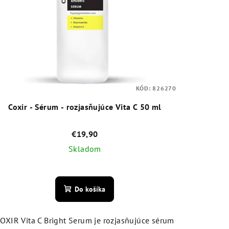
KÓD:
826270
Coxir - Sérum - rozjasňujúce Vita C 50 ml
€19,90
Skladom
Priemerné
hodnotenie
Do košíka
produktu
je
4,8
OXIR Vita C Bright Serum je rozjasňujúce sérum
z