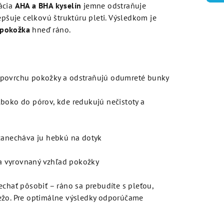
ácia
AHA a BHA kyselín
jemne odstraňuje
epšuje celkovú štruktúru pleti. Výsledkom je
a pokožka
hneď ráno.
povrchu pokožky a odstraňujú odumreté bunky
boko do pórov, kde redukujú nečistoty a
 zanecháva ju hebkú na dotyk
i a vyrovnaný vzhľad pokožky
echať pôsobiť – ráno sa prebudíte s pleťou,
ežo. Pre optimálne výsledky odporúčame