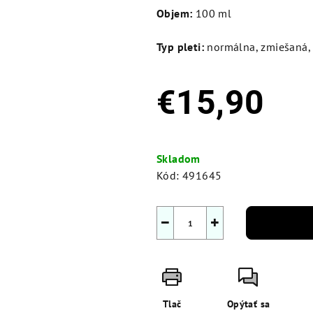
Objem:
100 ml
Typ pleti:
normálna, zmiešaná,
€15,90
Jednotková
cena:
Skladom
Kód:
491645
−
+
Tlač
Opýtať sa