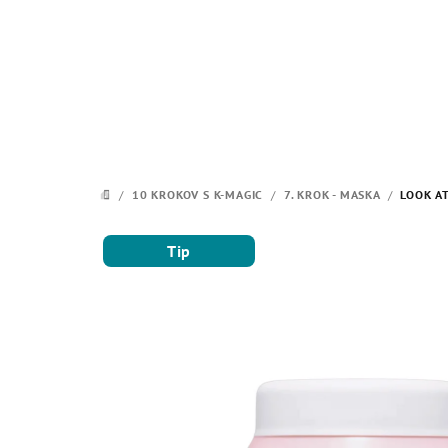
Prejsť
na
obsah
/
10 KROKOV S K-MAGIC
/
7. KROK - MASKA
/
LOOK AT
DOMOV
Tip