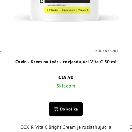
55
KÓD:
826287
l
Coxir - Krém na tvár - rozjasňujúci Vita C 50 ml
€19,90
Skladom
Priemerné
hodnotenie
Do košíka
produktu
je
5,0
COXIR Vita C Bright Cream je rozjasňujúci a
C
z