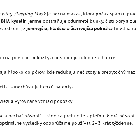
wing Sleeping Mask
je nočná maska, ktorá počas spánku pra
 BHA kyselín
jemne odstraňuje odumreté bunky, čistí póry a zl
Výsledkom je
jemnejšia, hladšia a žiarivejšia pokožka
hneď ráno
a na povrchu pokožky a odstraňujú odumreté bunky
ajú hlboko do pórov, kde redukujú nečistoty a prebytočný maz
eti a zanecháva ju hebkú na dotyk
 svieži a vyrovnaný vzhľad pokožky
c a nechať pôsobiť – ráno sa prebudíte s pleťou, ktorá pôsobí
 optimálne výsledky odporúčame používať 2–3 krát týždenne.