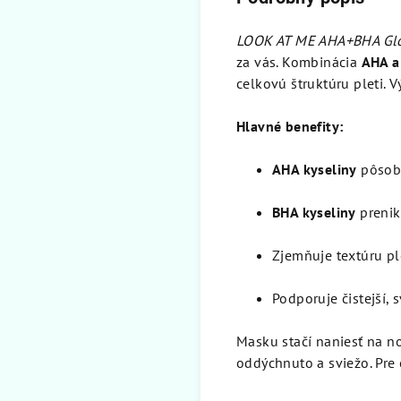
LOOK AT ME AHA+BHA Glo
za vás. Kombinácia
AHA a
celkovú štruktúru pleti. 
Hlavné benefity:
AHA kyseliny
pôsobi
BHA kyseliny
prenik
Zjemňuje textúru pl
Podporuje čistejší,
Masku stačí naniesť na no
oddýchnuto a sviežo. Pre