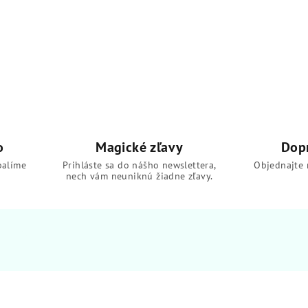
o
Magické zľavy
Dop
balíme
Prihláste sa do nášho newslettera,
Objednajte 
nech vám neuniknú žiadne zľavy.