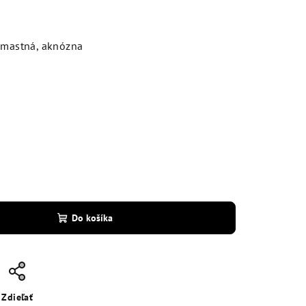
 mastná, aknózna
Do košíka
Zdieľať