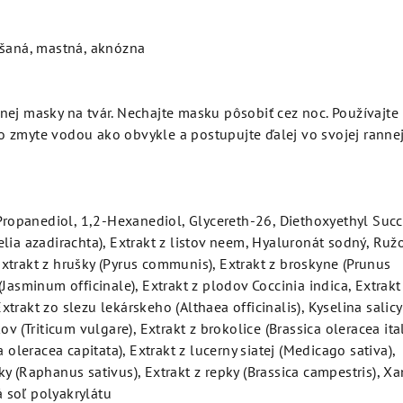
šaná, mastná, aknózna
nej masky na tvár. Nechajte masku pôsobiť cez noc. Používajte
 zmyte vodou ako obvykle a postupujte ďalej vo svojej ranne
 Propanediol, 1,2-Hexanediol, Glycereth-26, Diethoxyethyl Succ
lia azadirachta), Extrakt z listov neem, Hyaluronát sodný, Ruž
xtrakt z hrušky (Pyrus communis), Extrakt z broskyne (Prunus
Jasminum officinale), Extrakt z plodov Coccinia indica, Extrakt
trakt zo slezu lekárskeho (Althaea officinalis), Kyselina salicy
ov (Triticum vulgare), Extrakt z brokolice (Brassica oleracea ital
a oleracea capitata), Extrakt z lucerny siatej (Medicago sativa),
y (Raphanus sativus), Extrakt z repky (Brassica campestris), X
 soľ polyakrylátu