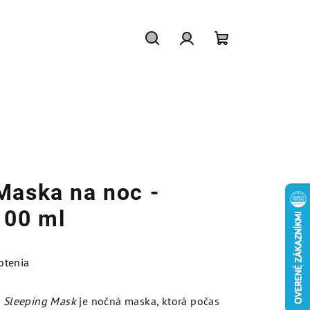
Hľadať
Prihlásenie
Nákupný
košík
Maska na noc -
100 ml
otenia
 Sleeping Mask
je nočná maska, ktorá počas