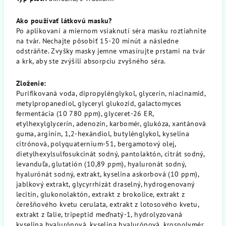
Ako používať látkovú masku?
Po aplikovaní a miernom vsiaknutí séra masku roztiahnite
na tvár. Nechajte pôsobiť 15-20 minút a následne
odstráňte. Zvyšky masky jemne vmasírujte prstami na tvár
a krk, aby ste zvýšili absorpciu zvyšného séra.
Zloženie:
Purifikovaná voda, dipropylénglykol, glycerín, niacinamid,
metylpropanediol, glyceryl glukozid, galactomyces
fermentácia (10 780 ppm), glyceret-26 ER,
etylhexylglycerín, adenozín, karbomér, glukóza, xantánová
guma, arginín, 1,2-hexándiol, butylénglykol, kyselina
citrónová, polyquaternium-51, bergamotový olej,
dietylhexylsulfosukcinát sodný, pantolaktón, citrát sodný,
levanduľa, glutatión (10,89 ppm), hyaluronát sodný,
hyalurónát sodný, extrakt, kyselina askorbová (10 ppm),
jablkový extrakt, glycyrrhizát draselný, hydrogenovaný
lecitín, glukonolaktón, extrakt z brokolice, extrakt z
čerešňového kvetu cerulata, extrakt z lotosového kvetu,
extrakt z ľalie, tripeptid meďnatý-1, hydrolyzovaná
kyselina hyalurónová, kyselina hyalurónová, krospolymér