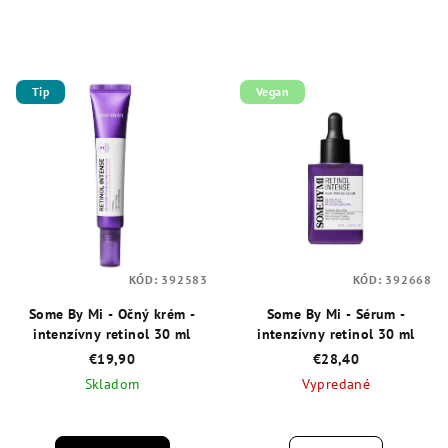
Tip
Vegan
KÓD:
392583
KÓD:
392668
Some By Mi - Očný krém -
Some By Mi - Sérum -
intenzívny retinol 30 ml
intenzívny retinol 30 ml
€19,90
€28,40
Skladom
Vypredané
Priemerné
Priemerné
hodnotenie
hodnotenie