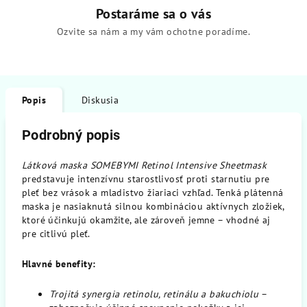
Postaráme sa o vás
Ozvite sa nám a my vám ochotne poradíme.
Popis
Diskusia
Podrobný popis
Látková maska SOMEBYMI Retinol Intensive Sheetmask
predstavuje intenzívnu starostlivosť proti starnutiu pre
pleť bez vrások a mladistvo žiariaci vzhľad. Tenká plátenná
maska je nasiaknutá silnou kombináciou aktívnych zložiek,
ktoré účinkujú okamžite, ale zároveň jemne – vhodné aj
pre citlivú pleť.
Hlavné benefity:
Trojitá synergia retinolu, retinálu a bakuchiolu
–