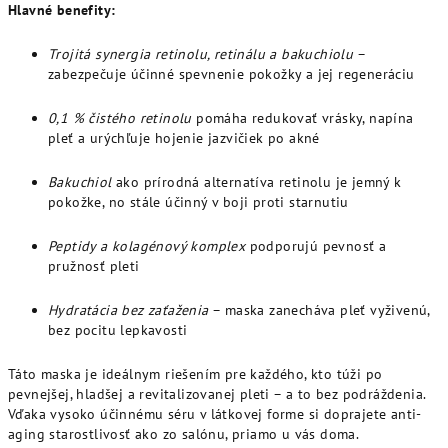
Hlavné benefity:
Trojitá synergia retinolu, retinálu a bakuchiolu
–
zabezpečuje účinné spevnenie pokožky a jej regeneráciu
0,1 % čistého retinolu
pomáha redukovať vrásky, napína
pleť a urýchľuje hojenie jazvičiek po akné
Bakuchiol
ako prírodná alternatíva retinolu je jemný k
pokožke, no stále účinný v boji proti starnutiu
Peptidy a kolagénový komplex
podporujú pevnosť a
pružnosť pleti
Hydratácia bez zaťaženia
– maska zanecháva pleť vyživenú,
bez pocitu lepkavosti
Táto maska je ideálnym riešením pre každého, kto túži po
pevnejšej, hladšej a revitalizovanej pleti – a to bez podráždenia.
Vďaka vysoko účinnému séru v látkovej forme si doprajete anti-
aging starostlivosť ako zo salónu, priamo u vás doma.