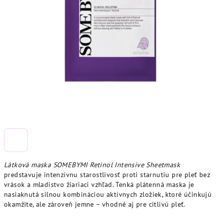
Látková maska SOMEBYMI Retinol Intensive Sheetmask
predstavuje intenzívnu starostlivosť proti starnutiu pre pleť bez
vrások a mladistvo žiariaci vzhľad. Tenká plátenná maska je
nasiaknutá silnou kombináciou aktívnych zložiek, ktoré účinkujú
okamžite, ale zároveň jemne – vhodné aj pre citlivú pleť.