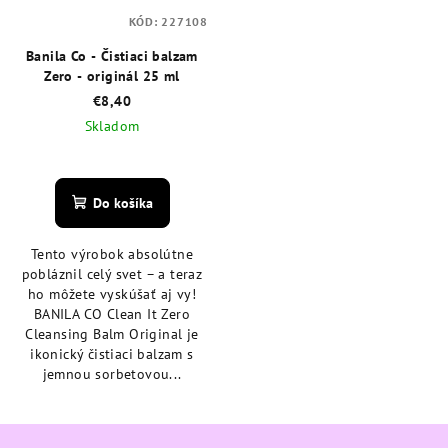
KÓD:
227108
Banila Co - Čistiaci balzam
Zero - originál 25 ml
€8,40
Skladom
Priemerné
hodnotenie
produktu
Do košíka
je
4,8
Tento výrobok absolútne
z
pobláznil celý svet – a teraz
5
ho môžete vyskúšať aj vy!
hviezdičiek.
BANILA CO Clean It Zero
Cleansing Balm Original je
ikonický čistiaci balzam s
jemnou sorbetovou...
Z