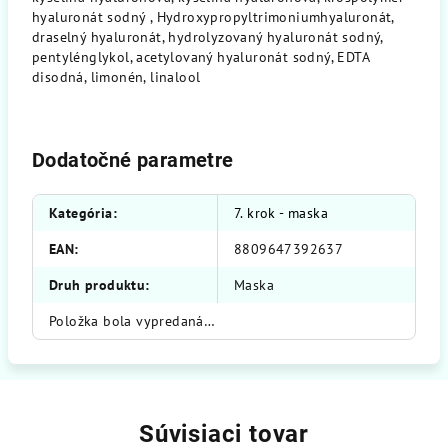
hyaluronát sodný , Hydroxypropyltrimoniumhyaluronát,
draselný hyaluronát, hydrolyzovaný hyaluronát sodný,
pentylénglykol, acetylovaný hyaluronát sodný, EDTA
disodná, limonén, linalool
Dodatočné parametre
Kategória
:
7. krok - maska
EAN
:
8809647392637
Druh produktu
:
Maska
Položka bola vypredaná…
Súvisiaci tovar