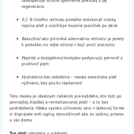
zabezpečuje účinné spevnenie pokožky a jej
regeneráciu
0,1 % čistého retinolu
pomáha redukovať vrásky,
napína pleť a urýchľuje hojenie jazvičiek po akné
Bakuchiol
ako prírodná alternatíva retinolu je jemný
k pokožke, no stále účinný v boji proti starnutiu
Peptidy a kolagénový komplex
podporujú pevnosť a
pružnosť pleti
Hydratácia bez zaťaženia
– maska zanecháva pleť
vyživenú, bez pocitu lepkavosti
Táto maska je ideálnym riešením pre každého, kto túži po
pevnejšej, hladšej a revitalizovanej pleti – a to bez
podráždenia. Vďaka vysoko účinnému séru v látkovej forme
si doprajete anti-aging starostlivosť ako zo salónu, priamo
u vás doma.
Typ pleti:
aknózna, s vráskami