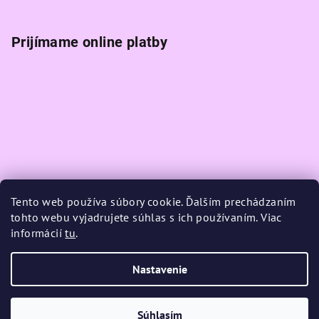
Prijímame online platby
Tento web používa súbory cookie. Ďalším prechádzaním
tohto webu vyjadrujete súhlas s ich používaním. Viac
informácií
tu
.
Nastavenie
Copyright 2026
K-magic
. Všetky práva vyhradené.
Upraviť
nastavenie cookies
Súhlasím