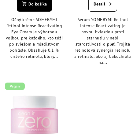
produktu
produktu
Do košíka
Detail
je
je
4,8
4,7
Očný krém - SOMEBYMI
Sérum SOMEBYMI Retinol
z
z
Retinol Intense Reactivating
Intense Reactivating je
5
5
Eye Cream je výbornou
novou hviezdou proti
hviezdičiek.
hviezdičiek.
voľbou pre každého, kto túži
starnutiu v nebi
po sviežom a mladistvom
starostlivosti o pleť. Trojitá
pohľade. Obsahuje 0,1 %
retinolová synergia retinolu
čistého retinolu, ktorý...
a retinalu, ako aj bakuchiolu
na...
Vegan