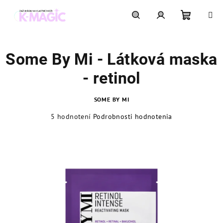
Prejsť
na
obsah
Nákupn
Hľadať
Prihlásenie
Some By Mi - Látková maska
košík
- retinol
SOME BY MI
Priemerné
5 hodnotení
Podrobnosti hodnotenia
hodnotenie
produktu
je
4,8
z
5
hviezdičiek.