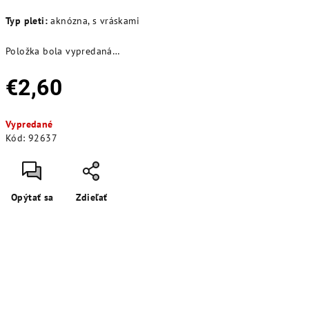
Typ pleti:
aknózna, s vráskami
Položka bola vypredaná…
€2,60
Jednotková
Vypredané
cena:
Kód:
92637
Opýtať sa
Zdieľať