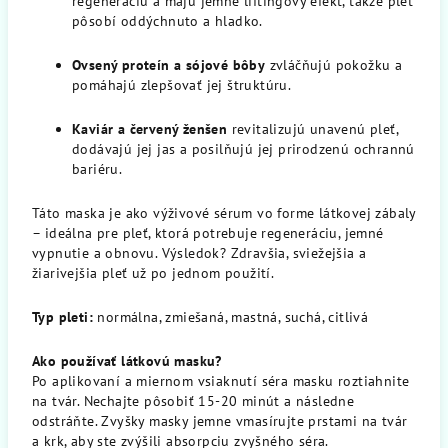
regeneráciu a majú jemne liftingový efekt, takže pleť
pôsobí oddýchnuto a hladko.
Ovsený proteín a sójové bôby
zvláčňujú pokožku a
pomáhajú zlepšovať jej štruktúru.
Kaviár a červený ženšen
revitalizujú unavenú pleť,
dodávajú jej jas a posilňujú jej prirodzenú ochrannú
bariéru.
Táto maska je ako výživové sérum vo forme látkovej zábaly
– ideálna pre pleť, ktorá potrebuje regeneráciu, jemné
vypnutie a obnovu. Výsledok? Zdravšia, sviežejšia a
žiarivejšia pleť už po jednom použití.
Typ pleti:
normálna, zmiešaná, mastná, suchá, citlivá
Ako používať látkovú masku?
Po aplikovaní a miernom vsiaknutí séra masku roztiahnite
na tvár. Nechajte pôsobiť 15-20 minút a následne
odstráňte. Zvyšky masky jemne vmasírujte prstami na tvár
a krk, aby ste zvýšili absorpciu zvyšného séra.