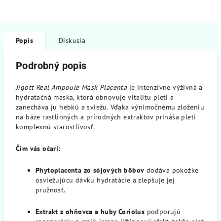
Popis
Diskusia
Podrobný popis
Jigott Real Ampoule Mask Placenta
je intenzívne výživná a
hydratačná maska, ktorá obnovuje vitalitu pleti a
zanecháva ju hebkú a sviežu. Vďaka výnimočnému zloženiu
na báze rastlinných a prírodných extraktov prináša pleti
komplexnú starostlivosť.
Čím vás očarí:
Phytoplacenta zo sójových bôbov
dodáva pokožke
osviežujúcu dávku hydratácie a zlepšuje jej
pružnosť.
Extrakt z ohňovca a huby Coriolus
podporujú