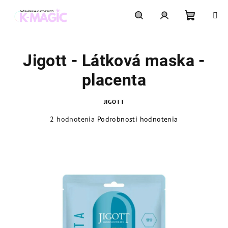
Prejsť
na
obsah
Nákupn
Hľadať
Prihlásenie
Jigott - Látková maska -
košík
placenta
JIGOTT
Priemerné
2 hodnotenia
Podrobnosti hodnotenia
hodnotenie
produktu
je
4,0
z
5
hviezdičiek.