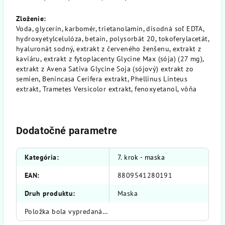
Zloženie:
Voda, glycerín, karbomér, trietanolamín, disodná soľ EDTA,
hydroxyetylcelulóza, betaín, polysorbát 20, tokoferylacetát,
hyaluronát sodný, extrakt z červeného ženšenu, extrakt z
kaviáru, extrakt z fytoplacenty Glycine Max (sója) (27 mg),
extrakt z Avena Sativa Glycine Soja (sójový) extrakt zo
semien, Benincasa Cerifera extrakt, Phellinus Linteus
extrakt, Trametes Versicolor extrakt, fenoxyetanol, vôňa
Dodatočné parametre
Kategória
:
7. krok - maska
EAN
:
8809541280191
Druh produktu
:
Maska
Položka bola vypredaná…