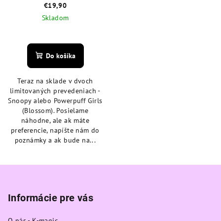
€19,90
Skladom
Priemerné
hodnotenie
produktu
Do košíka
je
4,9
Teraz na sklade v dvoch
z
limitovaných prevedeniach -
5
Snoopy alebo Powerpuff Girls
hviezdičiek.
(Blossom). Posielame
náhodne, ale ak máte
preferencie, napíšte nám do
poznámky a ak bude na...
Z
á
p
Informácie pre vás
ä
O nás - K-magic