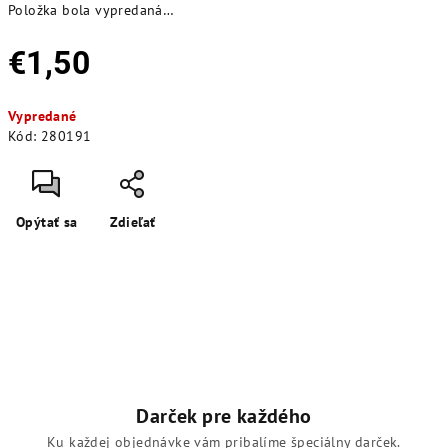
Položka bola vypredaná…
€1,50
Jednotková
Vypredané
cena:
Kód:
280191
Opýtať sa
Zdieľať
Darček pre každého
Ku každej objednávke vám pribalíme špeciálny darček.