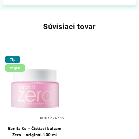
Súvisiaci tovar
Tip
Vegan
KÓD:
226385
Banila Co - Čistiaci balzam
Zero - originál 100 ml