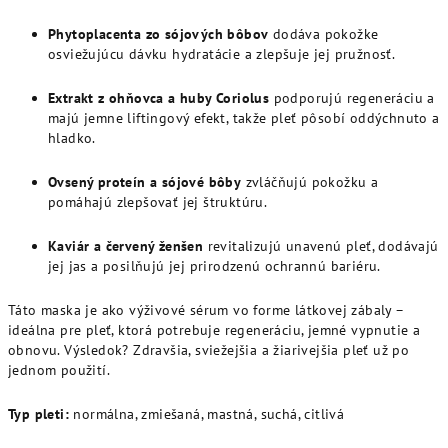
Phytoplacenta zo sójových bôbov
dodáva pokožke
osviežujúcu dávku hydratácie a zlepšuje jej pružnosť.
Extrakt z ohňovca a huby Coriolus
podporujú regeneráciu a
majú jemne liftingový efekt, takže pleť pôsobí oddýchnuto a
hladko.
Ovsený proteín a sójové bôby
zvláčňujú pokožku a
pomáhajú zlepšovať jej štruktúru.
Kaviár a červený ženšen
revitalizujú unavenú pleť, dodávajú
jej jas a posilňujú jej prirodzenú ochrannú bariéru.
Táto maska je ako výživové sérum vo forme látkovej zábaly –
ideálna pre pleť, ktorá potrebuje regeneráciu, jemné vypnutie a
obnovu. Výsledok? Zdravšia, sviežejšia a žiarivejšia pleť už po
jednom použití.
Typ pleti:
normálna, zmiešaná, mastná, suchá, citlivá