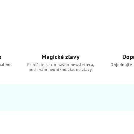
o
Magické zľavy
Dop
balíme
Prihláste sa do nášho newslettera,
Objednajte 
nech vám neuniknú žiadne zľavy.