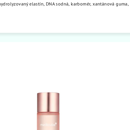
hydrolyzovaný elastín, DNA sodná, karbomér, xantánová guma,