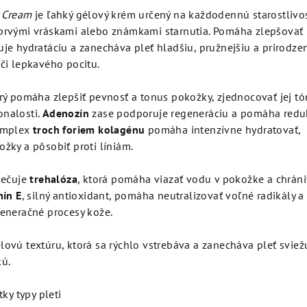
 Cream
je ľahký gélový krém určený na každodennú starostlivo
y, prvými vráskami alebo známkami starnutia. Pomáha zlepšovať
je hydratáciu a zanecháva pleť hladšiu, pružnejšiu a prirodze
či lepkavého pocitu.
orý pomáha zlepšiť pevnosť a tonus pokožky, zjednocovať jej tó
nalosti.
Adenozín
zase podporuje regeneráciu a pomáha redu
omplex
troch foriem kolagénu
pomáha intenzívne hydratovať,
žky a pôsobiť proti líniám.
pečuje
trehalóza
, ktorá pomáha viazať vodu v pokožke a chráni
mín E
, silný antioxidant, pomáha neutralizovať voľné radikály a
eneračné procesy kože.
ovú textúru, ktorá sa rýchlo vstrebáva a zanecháva pleť sviež
kú.
ky typy pleti