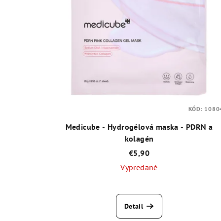
KÓD:
1080
Medicube - Hydrogélová maska - PDRN a
kolagén
€5,90
Vypredané
Priemerné
hodnotenie
Detail
produktu
je