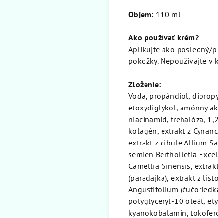
Objem:
110 ml
Ako používať krém?
Aplikujte ako posledný/pr
pokožky. Nepoužívajte v k
Zloženie:
Voda, propándiol, dipropy
etoxydiglykol, amónny ak
niacínamid, trehalóza, 1,
kolagén, extrakt z Cynanc
extrakt z cibule Allium Sa
semien Bertholletia Excels
Camellia Sinensis, extrak
(paradajka), extrakt z lis
Angustifolium (čučoriedka
polyglyceryl-10 oleát, ety
kyanokobalamín, tokofero