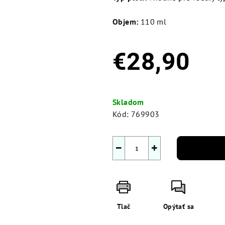
Objem:
110 ml
€28,90
Jednotková
cena:
Skladom
Kód:
769903
−
+
Tlač
Opýtať sa