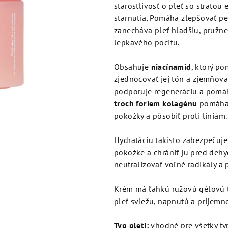
je
starostlivosť o pleť so stratou
0,0
starnutia. Pomáha zlepšovať p
z
zanecháva pleť hladšiu, pružne
5
lepkavého pocitu.
hviezdičiek.
Obsahuje
niacínamid
, ktorý p
zjednocovať jej tón a zjemňov
podporuje regeneráciu a pomá
troch foriem kolagénu
pomáha 
pokožky a pôsobiť proti líniám.
Hydratáciu takisto zabezpečuj
pokožke a chrániť ju pred dehy
neutralizovať voľné radikály a
Krém má ľahkú ružovú gélovú t
pleť sviežu, napnutú a príjemn
Typ pleti:
vhodné pre všetky typ