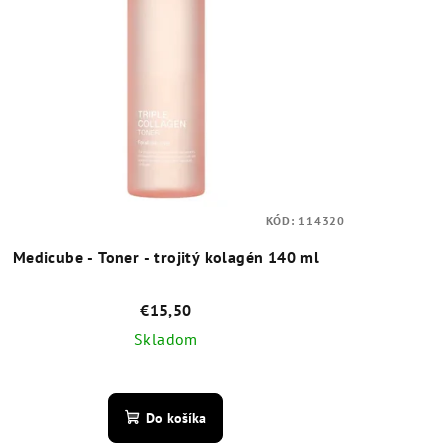
KÓD:
114320
Medicube - Toner - trojitý kolagén 140 ml
€15,50
Skladom
Priemerné
hodnotenie
Do košíka
produktu
je