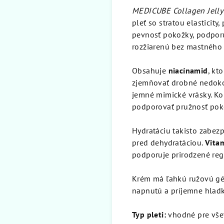
MEDICUBE Collagen Jelly
pleť so stratou elasticit
pevnosť pokožky, podporu
rozžiarenú bez mastného 
Obsahuje
niacínamid
, kt
zjemňovať drobné nedoko
jemné mimické vrásky. K
podporovať pružnosť poko
Hydratáciu takisto zabez
pred dehydratáciou.
Vita
podporuje prirodzené reg
Krém má ľahkú ružovú gél
napnutú a príjemne hlad
Typ pleti:
vhodné pre všet