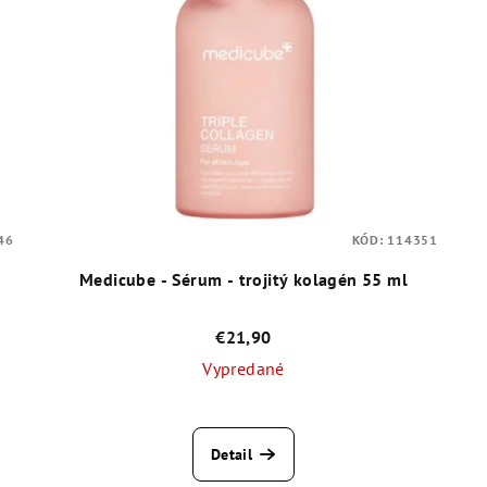
46
KÓD:
114351
Medicube - Sérum - trojitý kolagén 55 ml
€21,90
Vypredané
Priemerné
hodnotenie
Detail
produktu
je