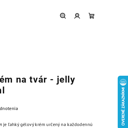
Hľadať
Prihlásenie
Nákupný
košík
m na tvár - jelly
ml
dnotenia
m
je ľahký gélový krém určený na každodennú