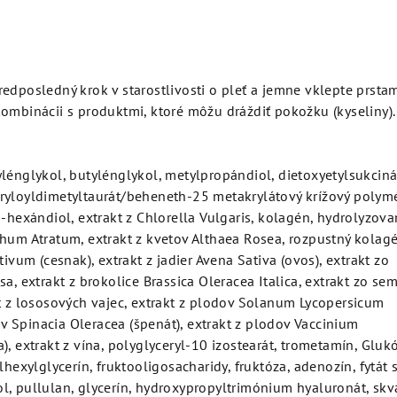
edposledný krok v starostlivosti o pleť a jemne vklepte prsta
ombinácii s produktmi, ktoré môžu dráždiť pokožku (kyseliny).
lénglykol, butylénglykol, metylpropándiol, dietoxyetylsukciná
ryloyldimetyltaurát/beheneth-25 metakrylátový krížový polymé
2-hexándiol, extrakt z Chlorella Vulgaris, kolagén, hydrolyzova
hum Atratum, extrakt z kvetov Althaea Rosea, rozpustný kolagé
tivum (cesnak), extrakt z jadier Avena Sativa (ovos), extrakt zo
a, extrakt z brokolice Brassica Oleracea Italica, extrakt zo se
t z lososových vajec, extrakt z plodov Solanum Lycopersicum
tov Spinacia Oleracea (špenát), extrakt z plodov Vaccinium
), extrakt z vína, polyglyceryl-10 izostearát, trometamín, Gluk
lhexylglycerín, fruktooligosacharidy, fruktóza, adenozín, fytát 
l, pullulan, glycerín, hydroxypropyltrimónium hyaluronát, skv