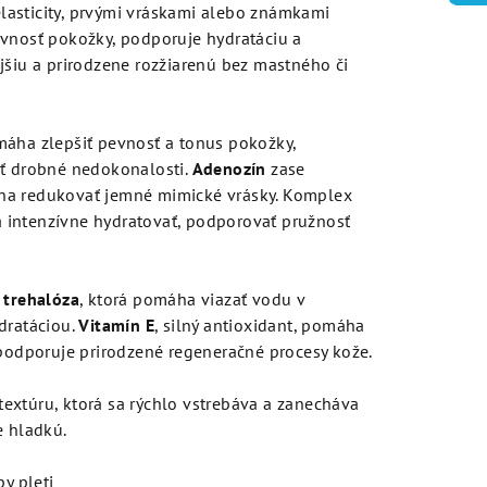
 elasticity, prvými vráskami alebo známkami
evnosť pokožky, podporuje hydratáciu a
jšiu a prirodzene rozžiarenú bez mastného či
omáha zlepšiť pevnosť a tonus pokožky,
ať drobné nedokonalosti.
Adenozín
zase
ha redukovať jemné mimické vrásky. Komplex
intenzívne hydratovať, podporovať pružnosť
e
trehalóza
, ktorá pomáha viazať vodu v
dratáciou.
Vitamín E
, silný antioxidant, pomáha
 podporuje prirodzené regeneračné procesy kože.
extúru, ktorá sa rýchlo vstrebáva a zanecháva
e hladkú.
y pleti