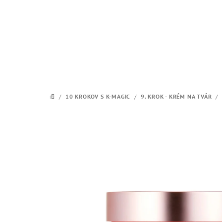
Prejsť
na
obsah
/
10 KROKOV S K-MAGIC
/
9. KROK - KRÉM NA TVÁR
/
DOMOV