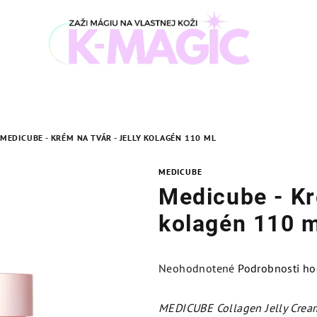
MEDICUBE - KRÉM NA TVÁR - JELLY KOLAGÉN 110 ML
MEDICUBE
Medicube - Kré
kolagén 110 
Priemerné
Neohodnotené
Podrobnosti ho
hodnotenie
produktu
MEDICUBE Collagen Jelly Crea