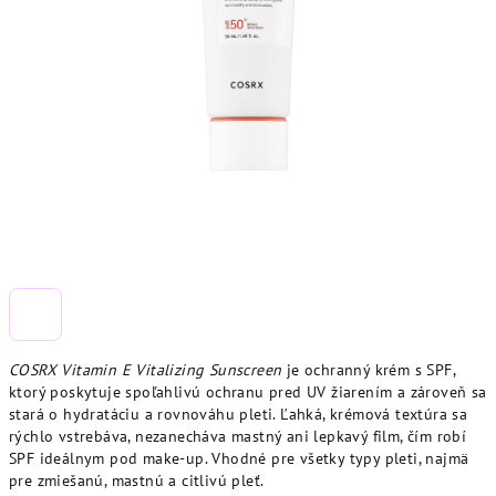
COSRX Vitamin E Vitalizing Sunscreen
je ochranný krém s SPF,
ktorý poskytuje spoľahlivú ochranu pred UV žiarením a zároveň sa
stará o hydratáciu a rovnováhu pleti. Ľahká, krémová textúra sa
rýchlo vstrebáva, nezanecháva mastný ani lepkavý film, čím robí
SPF ideálnym pod make-up. Vhodné pre všetky typy pleti, najmä
pre zmiešanú, mastnú a citlivú pleť.