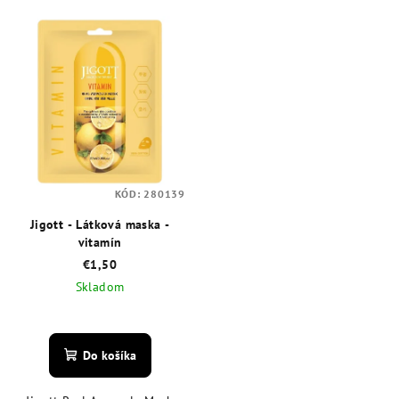
KÓD:
280139
Jigott - Látková maska -
vitamín
€1,50
Skladom
Priemerné
hodnotenie
produktu
Do košíka
je
5,0