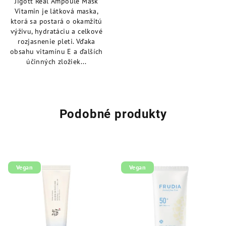
Jigott Real Ampoule Mask
z
Vitamin je látková maska,
5
ktorá sa postará o okamžitú
hviezdičiek.
výživu, hydratáciu a celkové
rozjasnenie pleti. Vďaka
obsahu vitamínu E a ďalších
účinných zložiek...
Podobné produkty
Vegan
Vegan