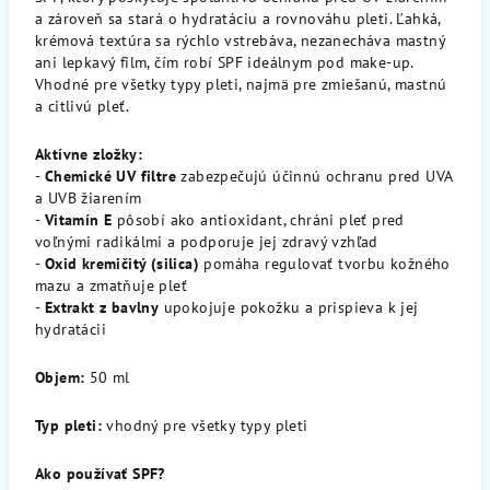
a zároveň sa stará o hydratáciu a rovnováhu pleti. Ľahká,
krémová textúra sa rýchlo vstrebáva, nezanecháva mastný
ani lepkavý film, čím robí SPF ideálnym pod make-up.
Vhodné pre všetky typy pleti, najmä pre zmiešanú, mastnú
a citlivú pleť.
Aktívne zložky:
-
Chemické UV filtre
zabezpečujú účinnú ochranu pred UVA
a UVB žiarením
-
Vitamín E
pôsobí ako antioxidant, chráni pleť pred
voľnými radikálmi a podporuje jej zdravý vzhľad
-
Oxid kremičitý (silica)
pomáha regulovať tvorbu kožného
mazu a zmatňuje pleť
-
Extrakt z bavlny
upokojuje pokožku a prispieva k jej
hydratácii
Objem:
50 ml
Typ pleti:
vhodný pre všetky typy pleti
Ako používať SPF?