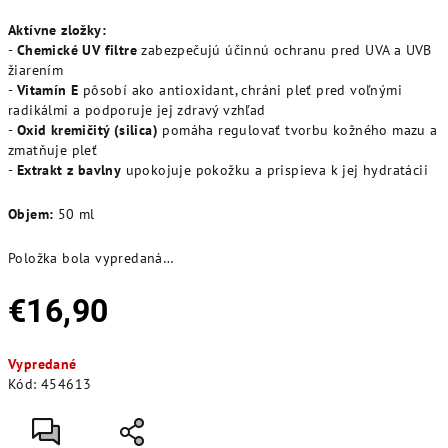
Aktívne zložky:
-
Chemické UV filtre
zabezpečujú účinnú ochranu pred UVA a UVB
žiarením
-
Vitamín E
pôsobí ako antioxidant, chráni pleť pred voľnými
radikálmi a podporuje jej zdravý vzhľad
-
Oxid kremičitý (silica)
pomáha regulovať tvorbu kožného mazu a
zmatňuje pleť
-
Extrakt z bavlny
upokojuje pokožku a prispieva k jej hydratácii
Objem:
50 ml
Položka bola vypredaná…
€16,90
Jednotková
Vypredané
cena:
Kód:
454613