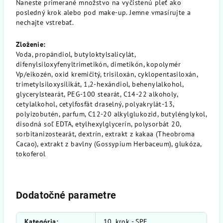
Naneste primerané množstvo na vyčistenú pleť ako
posledný krok alebo pod make-up. Jemne vmasírujte a
nechajte vstrebať.
Zloženie:
Voda, propándiol, butyloktylsalicylát,
difenylsiloxyfenyltrimetikón, dimetikón, kopolymér
Vp/eikozén, oxid kremičitý, trisiloxán, cyklopentasiloxán,
trimetylsiloxysilikát, 1,2-hexándiol, behenylalkohol,
glycerylstearát, PEG-100 stearát, C14-22 alkoholy,
cetylalkohol, cetylfosfát draselný, polyakrylát-13,
polyizobutén, parfum, C12-20 alkylglukozid, butylénglykol,
disodná soľ EDTA, etylhexylglycerín, polysorbát 20,
sorbitanizostearát, dextrín, extrakt z kakaa (Theobroma
Cacao), extrakt z bavlny (Gossypium Herbaceum), glukóza,
tokoferol
Dodatočné parametre
Kategória
:
10. krok - SPF