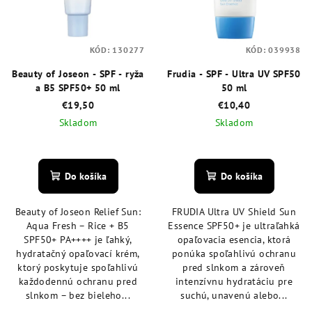
KÓD:
130277
KÓD:
039938
Beauty of Joseon - SPF - ryža
Frudia - SPF - Ultra UV SPF50
a B5 SPF50+ 50 ml
50 ml
€19,50
€10,40
Skladom
Skladom
Priemerné
Priemerné
hodnotenie
hodnotenie
produktu
produktu
Do košíka
Do košíka
je
je
5,0
5,0
Beauty of Joseon Relief Sun:
FRUDIA Ultra UV Shield Sun
z
z
Aqua Fresh – Rice + B5
Essence SPF50+ je ultraľahká
5
5
SPF50+ PA++++ je ľahký,
opaľovacia esencia, ktorá
hviezdičiek.
hviezdičiek.
hydratačný opaľovací krém,
ponúka spoľahlivú ochranu
ktorý poskytuje spoľahlivú
pred slnkom a zároveň
každodennú ochranu pred
intenzívnu hydratáciu pre
slnkom – bez bieleho...
suchú, unavenú alebo...