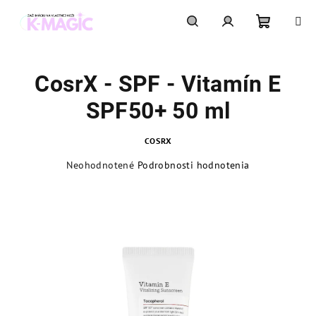
Prejsť
na
obsah
Nákupn
Hľadať
Prihlásenie
CosrX - SPF - Vitamín E
košík
SPF50+ 50 ml
COSRX
Priemerné
Neohodnotené
Podrobnosti hodnotenia
hodnotenie
produktu
je
0,0
z
5
hviezdičiek.