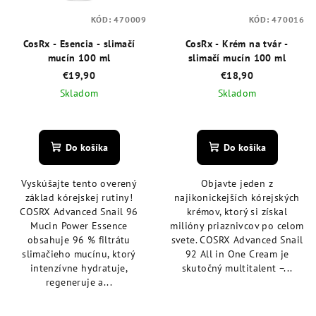
KÓD:
470009
KÓD:
470016
CosRx - Esencia - slimačí
CosRx - Krém na tvár -
mucín 100 ml
slimačí mucín 100 ml
€19,90
€18,90
Skladom
Skladom
Priemerné
Priemerné
hodnotenie
hodnotenie
produktu
produktu
Do košíka
Do košíka
je
je
4,4
4,5
Vyskúšajte tento overený
Objavte jeden z
z
z
základ kórejskej rutiny!
najikonickejších kórejských
5
5
COSRX Advanced Snail 96
krémov, ktorý si získal
hviezdičiek.
hviezdičiek.
Mucin Power Essence
milióny priaznivcov po celom
obsahuje 96 % filtrátu
svete. COSRX Advanced Snail
slimačieho mucínu, ktorý
92 All in One Cream je
intenzívne hydratuje,
skutočný multitalent –...
regeneruje a...