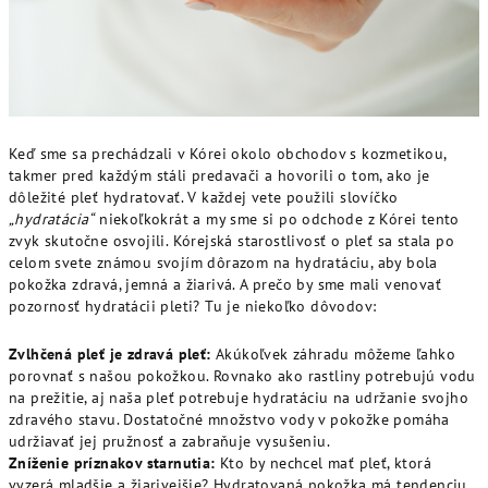
Keď sme sa prechádzali v Kórei okolo obchodov s kozmetikou,
takmer pred každým stáli predavači a hovorili o tom, ako je
dôležité pleť hydratovať. V každej vete použili slovíčko
„hydratácia“
niekoľkokrát a my sme si po odchode z Kórei tento
zvyk skutočne osvojili. Kórejská starostlivosť o pleť sa stala po
celom svete známou svojím dôrazom na hydratáciu, aby bola
pokožka zdravá, jemná a žiarivá. A prečo by sme mali venovať
pozornosť hydratácii pleti? Tu je niekoľko dôvodov:
Zvlhčená pleť je zdravá pleť:
Akúkoľvek záhradu môžeme ľahko
porovnať s našou pokožkou. Rovnako ako rastliny potrebujú vodu
na prežitie, aj naša pleť potrebuje hydratáciu na udržanie svojho
zdravého stavu. Dostatočné množstvo vody v pokožke pomáha
udržiavať jej pružnosť a zabraňuje vysušeniu.
Zníženie príznakov starnutia:
Kto by nechcel mať pleť, ktorá
vyzerá mladšie a žiarivejšie? Hydratovaná pokožka má tendenciu