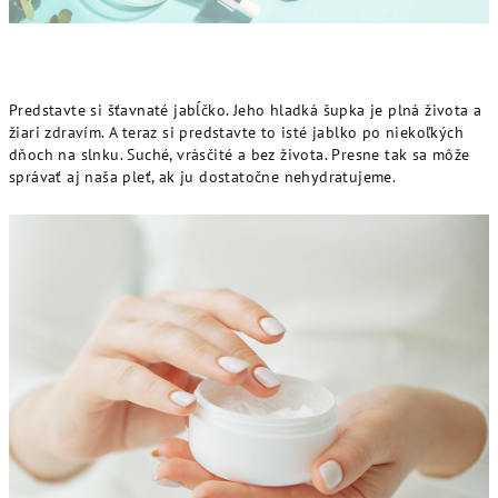
Predstavte si šťavnaté jabĺčko. Jeho hladká šupka je plná života a
žiari zdravím. A teraz si predstavte to isté jablko po niekoľkých
dňoch na slnku. Suché, vrásčité a bez života. Presne tak sa môže
správať aj naša pleť, ak ju dostatočne nehydratujeme.