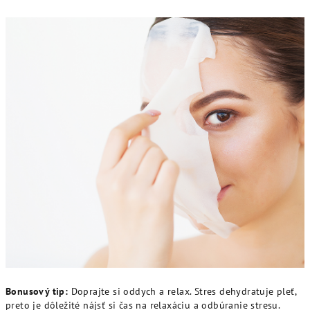
Bonusový tip:
Doprajte si oddych a relax. Stres dehydratuje pleť,
preto je dôležité nájsť si čas na relaxáciu a odbúranie stresu.