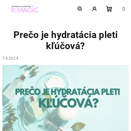
Prejsť
na
obsah
Nákupn
Hľadať
Prihlásenie
Prečo je hydratácia pleti
košík
kľúčová?
7.4.2024