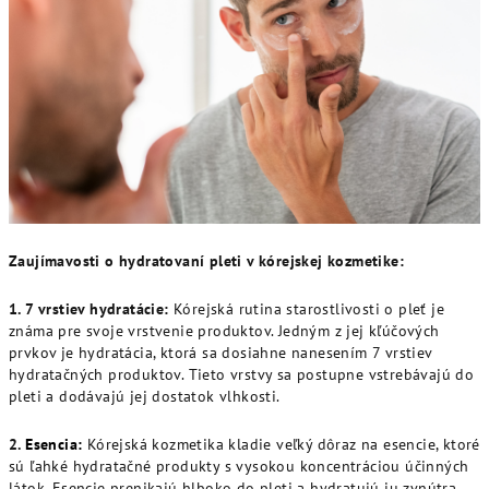
Zaujímavosti o hydratovaní pleti v kórejskej kozmetike:
1. 7 vrstiev hydratácie:
Kórejská rutina starostlivosti o pleť je
známa pre svoje vrstvenie produktov. Jedným z jej kľúčových
prvkov je hydratácia, ktorá sa dosiahne nanesením 7 vrstiev
hydratačných produktov. Tieto vrstvy sa postupne vstrebávajú do
pleti a dodávajú jej dostatok vlhkosti.
2.
Esencia:
Kórejská kozmetika kladie veľký dôraz na esencie, ktoré
sú ľahké hydratačné produkty s vysokou koncentráciou účinných
látok. Esencie prenikajú hlboko do pleti a hydratujú ju zvnútra.