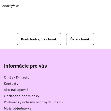
#kmagicsk
Predchádzajúci článok
Ďalší článok
Z
á
p
Informácie pre vás
ä
O nás - K-magic
t
Kontakty
i
Ako nakupovať
e
Obchodné podmienky
Podmienky ochrany osobných údajov
Moja objednávka