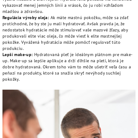
vykazovať menej jemných línií a vrások, čo ju robí vzhľadom
mladšou a zdravšou.
Regulácia výroby oleja:
Ak máte mastnú pokožku, môže sa zdať
protichodné, že by ste ju mali hydratovať. Avšak pravda je, že
nedostatok hydratácie môže stimulovať vaše mazové žľazy, aby
produkovali ešte viac oleja, čo môže viesť k ešte mastnejšej
pokožke. Vyvážená hydratácia môže pomôcť regulovať túto
produkciu.
Lepší make-up:
Hydratovaná pleť je ideálnym plátnom pre make-
up. Make-up sa lepšie aplikuje a drží dlhšie na pleti, ktorá je
dobre hydratovaná. Okrem toho vám to môže ušetriť veľa času a
peňazí na produkty, ktoré sa snažia skryť nevýhody suchšej
pokožky.