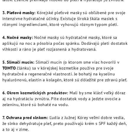
3.
Pleťové masky:
Kórejské pleťové masky sú obľúbené pre svoje
intenzívne hydratačné účinky. Existuje široká škála masiek s
rôznymi ingredienciami, ktoré vyhovujú rôznym typom pleti.
4.
Nočné masky:
Nočné masky sú hydratačné masky, ktoré sa
aplikujú na noc a pôsobia počas spánku. Dodávajú pleti dostatok
vlhkosti a ráno je pleť rozjasnená a hydratovaná.
5.
Slimačí mucín:
Slimačí mucín (o ktorom sme viac hovorili v
TOMTO
článku) sa v kórejskej kozmetike používa pre svoje
hydratačné a regeneračné vlastnosti. Je bohatý na kyselinu
hyalurónovú, elastín a kolagén, ktoré sú dôležité pre zdravú pleť.
6. Okrem kozmetických produktov:
Mali by sme klásť veľký dôraz
aj na hydratáciu zvnútra. Pite dostatok vody a jedzte ovocie a
zeleninu, ktoré sú bohaté na vodu.
7.
Ochrana pred slnkom:
Ľudia z Južnej Kórey veľmi dobre vedia,
že slnko dehydratuje pleť, preto používajú krém s SPF každý deň,
a to aj v zime.