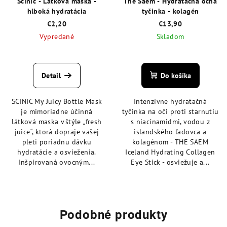
Scinic - Látková maska -
The Saem - Hydratačná očná
hlboká hydratácia
tyčinka - kolagén
€2,20
€13,90
Vypredané
Skladom
Priemerné
Priemerné
hodnotenie
hodnotenie
produktu
produktu
Detail
Do košíka
je
je
5,0
4,5
SCINIC My Juicy Bottle Mask
Intenzívne hydratačná
z
z
je mimoriadne účinná
tyčinka na oči proti starnutiu
5
5
látková maska v štýle „fresh
s niacínamidmi, vodou z
hviezdičiek.
hviezdičiek.
juice“, ktorá dopraje vašej
islandského ľadovca a
pleti poriadnu dávku
kolagénom - THE SAEM
hydratácie a osvieženia.
Iceland Hydrating Collagen
Inšpirovaná ovocným...
Eye Stick - osviežuje a...
Podobné produkty