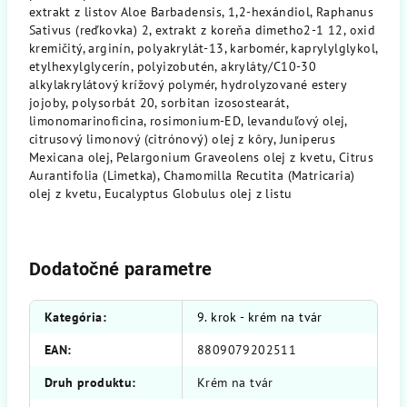
extrakt z listov Aloe Barbadensis, 1,2-hexándiol, Raphanus
Sativus (reďkovka) 2, extrakt z koreňa dimetho2-1 12, oxid
kremičitý, arginín, polyakrylát-13, karbomér, kaprylylglykol,
etylhexylglycerín, polyizobutén, akryláty/C10-30
alkylakrylátový krížový polymér, hydrolyzované estery
jojoby, polysorbát 20, sorbitan izosostearát,
limonomarinoficina, rosimonium-ED, levanduľový olej,
citrusový limonový (citrónový) olej z kôry, Juniperus
Mexicana olej, Pelargonium Graveolens olej z kvetu, Citrus
Aurantifolia (Limetka), Chamomilla Recutita (Matricaria)
olej z kvetu, Eucalyptus Globulus olej z listu
Dodatočné parametre
Kategória
:
9. krok - krém na tvár
EAN
:
8809079202511
Druh produktu
:
Krém na tvár