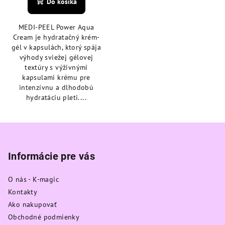
Do košíka
je
5,0
MEDI-PEEL Power Aqua
z
Cream je hydratačný krém-
5
gél v kapsulách, ktorý spája
hviezdičiek.
výhody sviežej gélovej
textúry s výživnými
kapsulami krému pre
intenzívnu a dlhodobú
hydratáciu pleti....
Z
á
p
Informácie pre vás
ä
O nás - K-magic
t
Kontakty
i
Ako nakupovať
e
Obchodné podmienky