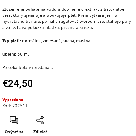
Zloženie je bohaté na vodu a doplnené o extrakt z listov aloe
vera, ktorý zjemňuje a upokojuje pleť. Krém vytvára jemnú
hydratačnú bariéru, pomáha regulovať tvorbu mazu, sťahuje póry
a zanecháva pokožku hladkú, pružnú a sviežu.
Typ pleti:
normálna, zmiešaná, suchá, mastná
Objem:
50 ml
Položka bola vypredaná…
€24,50
Jednotková
Vypredané
cena:
Kód:
202511
Opýtať sa
Zdieľať