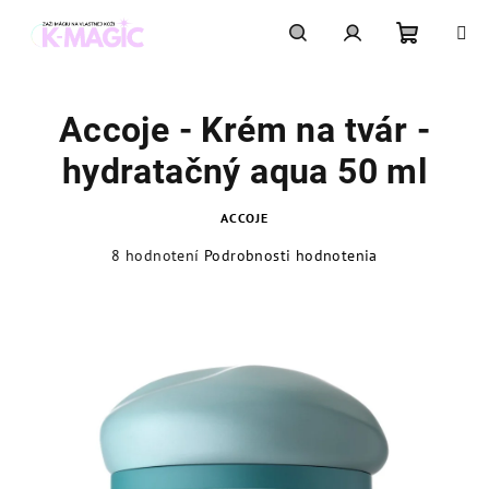
Prejsť
na
obsah
Nákupn
Hľadať
Prihlásenie
Accoje - Krém na tvár -
košík
hydratačný aqua 50 ml
ACCOJE
Priemerné
8 hodnotení
Podrobnosti hodnotenia
hodnotenie
produktu
je
4,5
z
5
hviezdičiek.