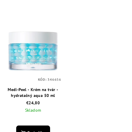
KÓD:
346656
Medi-Peel - Krém na tvár -
hydratačný aqua 50 ml
€24,80
Skladom
Priemerné
hodnotenie
produktu