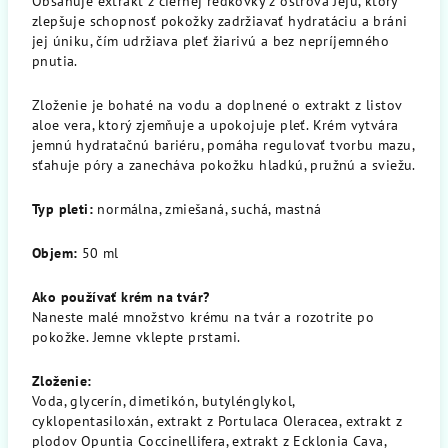
Obsahuje extrakt z čiernej reďkovky z ostrova Jeju, ktorý
zlepšuje schopnosť pokožky zadržiavať hydratáciu a bráni
jej úniku, čím udržiava pleť žiarivú a bez nepríjemného
pnutia.
Zloženie je bohaté na vodu a doplnené o extrakt z listov
aloe vera, ktorý zjemňuje a upokojuje pleť. Krém vytvára
jemnú hydratačnú bariéru, pomáha regulovať tvorbu mazu,
sťahuje póry a zanecháva pokožku hladkú, pružnú a sviežu.
Typ pleti:
normálna, zmiešaná, suchá, mastná
Objem:
50 ml
Ako používať krém na tvár?
Naneste malé množstvo krému na tvár a rozotrite po
pokožke. Jemne vklepte prstami.
Zloženie:
Voda, glycerín, dimetikón, butylénglykol,
cyklopentasiloxán, extrakt z Portulaca Oleracea, extrakt z
plodov Opuntia Coccinellifera, extrakt z Ecklonia Cava,