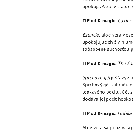
upokoja. A oleje s alo
TIP od K-magic:
Coxir -
Esencie:
aloe vera v es
upokojujúcich živín umo
spôsobené suchosťou po
TIP od K-magic:
The Sa
Sprchové gély:
šťavy z 
Sprchový gél zabraňuje
lepkavého pocitu. Gél 
dodáva jej pocit hebkost
TIP od K-magic:
Holika 
Aloe vera sa používa aj