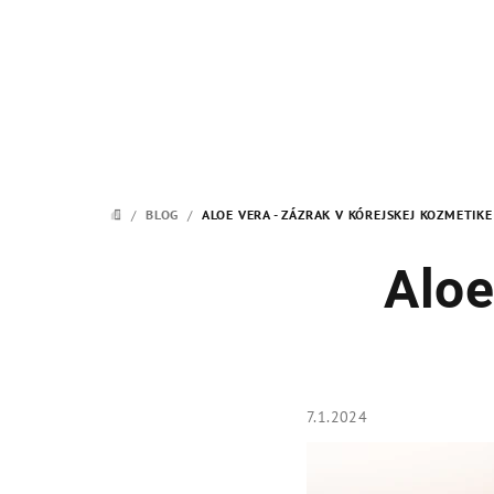
Prejsť
na
obsah
/
BLOG
/
ALOE VERA - ZÁZRAK V KÓREJSKEJ KOZMETIKE
DOMOV
Aloe
7.1.2024