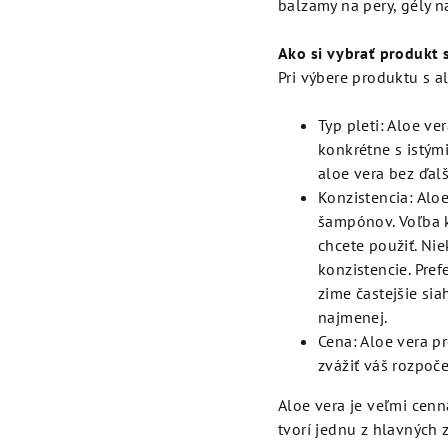
balzamy na pery, gély n
Ako si vybrať produkt 
Pri výbere produktu s a
Typ pleti: Aloe ve
konkrétne s istými
aloe vera bez ďalš
Konzistencia: Alo
šampónov. Voľba k
chcete použiť. Ni
konzistencie. Pref
zime častejšie si
najmenej.
Cena: Aloe vera p
zvážiť váš rozpoče
Aloe vera je veľmi cenn
tvorí jednu z hlavných 