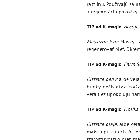
rastlinu. Používajú sa n
a regeneráciu pokožky t
TIP od K-magic:
Accoje 
Masky na tvár:
Masky s 
regenerovať pleť. Okre
TIP od K-magic:
Farm St
Čistiace peny:
aloe vera
bunky, nečistoty a zvyš
vera tiež upokojujú n
TIP od K-magic:
Holika 
Čistiace oleje:
aloe vera
make-upu a nečistôt je
starostlivosti o pleť, ma