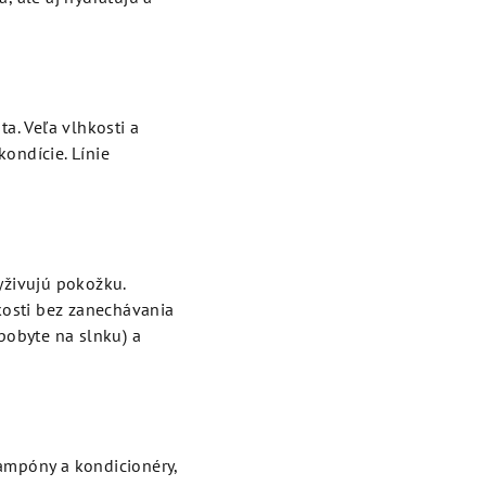
a. Veľa vlhkosti a
kondície. Línie
vyživujú pokožku.
kosti bez zanechávania
pobyte na slnku) a
šampóny a kondicionéry,