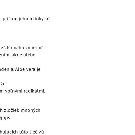
v, pričom jeho účinky sú
leť. Pomáha zmierniť
ením, akné alebo
denia. Aloe vera je
že.
m voľnými radikálmi.
ých zložiek mnohých
juje.
ujúcich túto liečivú