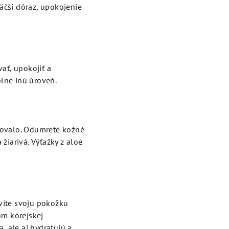
väčší dôraz, upokojenie
ať, upokojiť a
lne inú úroveň.
ušovalo. Odumreté kožné
žiarivá. Výťažky z aloe
avíte svoju pokožku
om kórejskej
a, ale aj hydratujú a