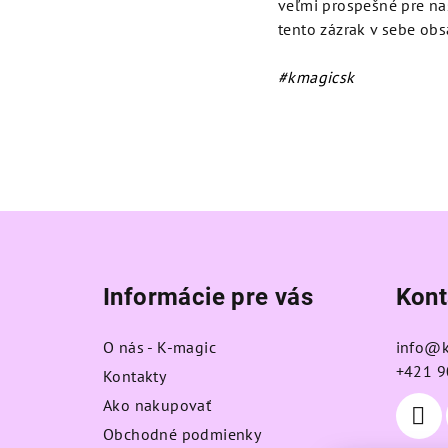
veľmi prospešné pre naš
tento zázrak v sebe obs
#kmagicsk
Z
á
Informácie pre vás
Kont
p
ä
O nás - K-magic
info
@
+421 9
t
Kontakty
Ako nakupovať
i
Obchodné podmienky