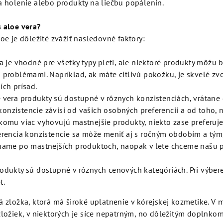
a holenie alebo produkty na liečbu popálenín.
s aloe vera?
loe je dôležité zvážiť nasledovné faktory:
ra je vhodné pre všetky typy pleti, ale niektoré produkty môžu b
 problémami. Napríklad, ak máte citlivú pokožku, je skvelé zvo
ích prísad.
e vera produkty sú dostupné v rôznych konzistenciách, vrátane
onzistencie závisí od vašich osobných preferencií a od toho, 
ekomu viac vyhovujú mastnejšie produkty, niekto zase preferuje
erencia konzistencie sa môže meniť aj s ročným obdobím a tým, 
ahame po mastnejších produktoch, naopak v lete chceme našu p
rodukty sú dostupné v rôznych cenových kategóriách. Pri výbe
t.
á zložka, ktorá má široké uplatnenie v kórejskej kozmetike. 
zložiek, v niektorých je síce nepatrným, no dôležitým doplnko