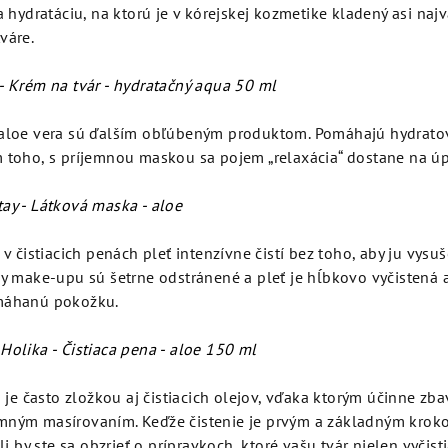
a hydratáciu, na ktorú je v kórejskej kozmetike kladený asi naj
váre.
- Krém na tvár - hydratačný aqua 50 ml
aloe vera sú ďalším obľúbeným produktom. Pomáhajú hydratov
m toho, s príjemnou maskou sa pojem „relaxácia“ dostane na úp
ay - Látková maska - aloe
 v čistiacich penách pleť intenzívne čistí bez toho, aby ju vys
ky make-upu sú šetrne odstránené a pleť je hĺbkovo vyčistená a 
amáhanú pokožku.
Holika - Čistiaca pena - aloe 150 ml
 je často zložkou aj čistiacich olejov, vďaka ktorým účinne zb
mným masírovaním. Keďže čistenie je prvým a základným krok
li by ste sa obzrieť o prípravkoch, ktoré vašu tvár nielen vyčisti