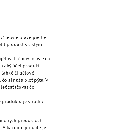
yť lepšie práve pre tie
liť produkt s čistým
 gélov, krémov, masiek a
na aký účel produkt
 ľahké či gélové
čo si naša pleť pýta. V
leť zaťažovať čo
re produktu je vhodné
V mnohých produktoch
m. V každom prípade je