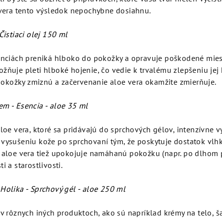
e vera tento výsledok nepochybne dosiahnu.
 Čistiaci olej 150 ml
enciách preniká hlboko do pokožky a opravuje poškodené miest
žňuje pleti hlboké hojenie, čo vedie k trvalému zlepšeniu jej 
kožky zmiznú a začervenanie aloe vera okamžite zmierňuje.
em - Esencia - aloe 35 ml
aloe vera, ktoré sa pridávajú do sprchových gélov, intenzívne 
 vysušeniu kože po sprchovaní tým, že poskytuje dostatok vlh
z aloe vera tiež upokojuje namáhanú pokožku (napr. po dlhom 
i a starostlivosti.
Holika - Sprchový gél - aloe 250 ml
 v rôznych iných produktoch, ako sú napríklad krémy na telo, 