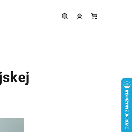
Hľadať
Prihlásenie
Nákupný
košík
jskej