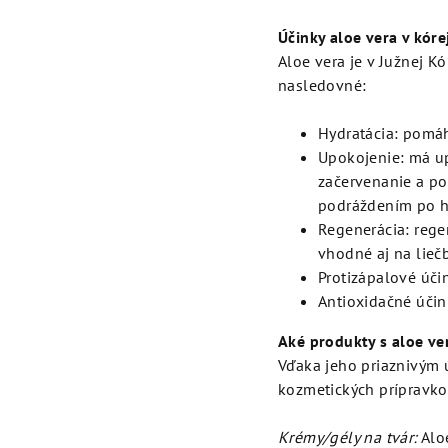
Účinky aloe vera v kóre
Aloe vera je v Južnej K
nasledovné:
Hydratácia: pomáh
Upokojenie: má up
začervenanie a po
podráždením po h
Regenerácia: rege
vhodné aj na lieč
Protizápalové úči
Antioxidačné účin
Aké produkty s aloe ve
Vďaka jeho priaznivým 
kozmetických prípravkov
Krémy/gély na tvár:
Aloe