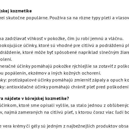
jskej kozmetike
órei skutočne populárne. Používa sa na rôzne typy pleti a vlaso
a zadržiavať vlhkosť v pokožke, čím ju robí jemnú a vláčnu.
okojujúce účinky, ktoré sú vhodné pre citlivú a podráždenú p
dráždenie, ktoré môže byť spôsobené napríklad slnečným žiar
olení.
neračné účinky pomáhajú pokožke rýchlejšie sa zotaviť z poško
bu popálenín, ekzémov a iných kožných ochorení.
nky: protizápalové účinky pomáhajú zmierniť zápaly a opuch ko
ky: antioxidačné účinky pomáhajú chrániť pleť pred poškodení
ra nájdete v kórejskej kozmetike?
účinkom, ktoré sme opísali vyššie, sa stalo jednou z obľúben
, najmä zameraných na citlivú pleť, s ktorou čoraz viac ľudí bo
 vera krémy či gély sú jedným z najbežnejších produktov obsah