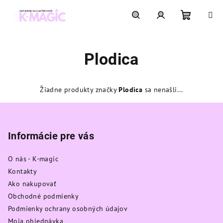
Prejsť
na
obsah
Nákupn
Hľadať
Prihlásenie
Plodica
košík
Žiadne produkty značky
Plodica
sa nenašli...
Z
á
p
Informácie pre vás
ä
O nás - K-magic
t
Kontakty
i
Ako nakupovať
e
Obchodné podmienky
Podmienky ochrany osobných údajov
Moja objednávka