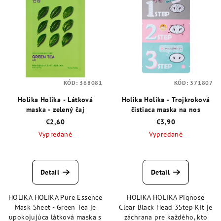
p
p
r
i
o
s
d
p
u
r
k
o
t
KÓD:
368081
KÓD:
371807
d
o
Holika Holika - Látková
Holika Holika - Trojkroková
u
maska - zelený čaj
čistiaca maska na nos
v
k
€2,60
€3,90
t
Vypredané
Vypredané
o
Priemerné
Priemerné
v
hodnotenie
hodnotenie
produktu
produktu
Detail
Detail
je
je
4,9
4,7
HOLIKA HOLIKA Pure Essence
HOLIKA HOLIKA Pignose
z
z
Mask Sheet - Green Tea je
Clear Black Head 3Step Kit je
5
5
upokojujúca látková maska s
záchrana pre každého, kto
hviezdičiek.
hviezdičiek.