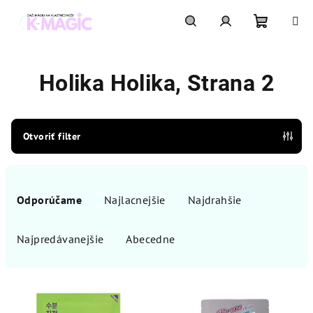
Prejsť
na
obsah
Nákupn
Hľadať
Prihlásenie
Holika Holika
, Strana 2
košík
Otvoriť filter
R
a
Odporúčame
Najlacnejšie
Najdrahšie
d
e
Najpredávanejšie
Abecedne
n
i
V
e
ý