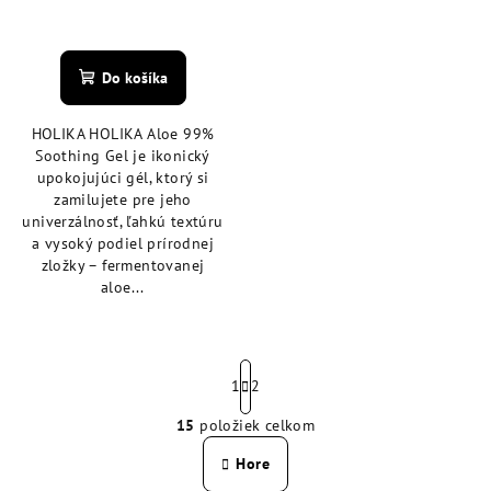
Priemerné
hodnotenie
produktu
Do košíka
je
5,0
HOLIKA HOLIKA Aloe 99%
z
Soothing Gel je ikonický
5
upokojujúci gél, ktorý si
hviezdičiek.
zamilujete pre jeho
univerzálnosť, ľahkú textúru
a vysoký podiel prírodnej
zložky – fermentovanej
aloe...
S
t
1
2
r
15
položiek celkom
á
O
n
v
Hore
k
l