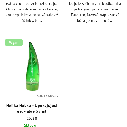
extraktom zo zeleného čaju,
bojuje s čiernymi bodkami a
ktorý má silné antioxidačné,
upchatými pórmi na nose.
antiseptické a protizápalové
Táto trojfázová náplasťová
účinky. Je...
kúra je navrhnutá...
Vegan
KÓD:
360962
Holika Holika - Upokojujúci
gél - aloe 55 ml
€5,20
Skladom