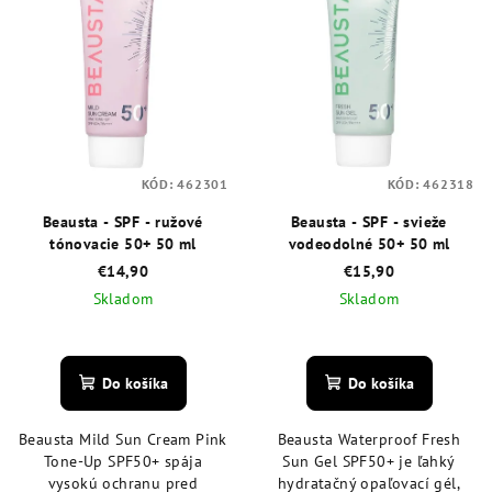
p
p
r
i
o
s
d
p
u
r
k
o
t
KÓD:
462301
KÓD:
462318
d
o
Beausta - SPF - ružové
Beausta - SPF - svieže
u
tónovacie 50+ 50 ml
vodeodolné 50+ 50 ml
v
k
€14,90
€15,90
t
Skladom
Skladom
o
v
Do košíka
Do košíka
Beausta Mild Sun Cream Pink
Beausta Waterproof Fresh
Tone-Up SPF50+ spája
Sun Gel SPF50+ je ľahký
vysokú ochranu pred
hydratačný opaľovací gél,