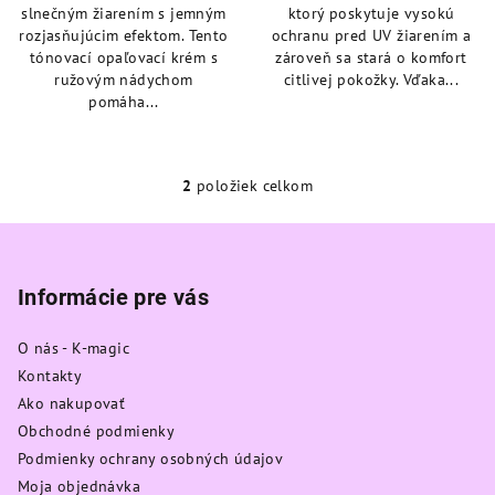
slnečným žiarením s jemným
ktorý poskytuje vysokú
rozjasňujúcim efektom. Tento
ochranu pred UV žiarením a
tónovací opaľovací krém s
zároveň sa stará o komfort
ružovým nádychom
citlivej pokožky. Vďaka...
pomáha...
2
položiek celkom
O
v
Z
l
á
á
p
Informácie pre vás
d
a
ä
c
O nás - K-magic
t
i
Kontakty
i
e
Ako nakupovať
e
p
Obchodné podmienky
r
Podmienky ochrany osobných údajov
v
Moja objednávka