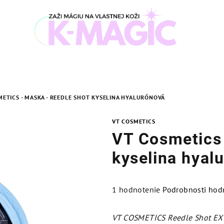
METICS - MASKA - REEDLE SHOT KYSELINA HYALURÓNOVÁ
VT COSMETICS
VT Cosmetics 
kyselina hyal
Priemerné
1 hodnotenie
Podrobnosti hod
hodnotenie
produktu
VT COSMETICS Reedle Shot EX 