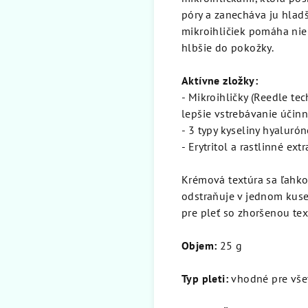
póry a zanecháva ju hladš
mikroihličiek pomáha niel
hlbšie do pokožky.
Aktívne zložky:
- Mikroihličky (Reedle t
lepšie vstrebávanie účinn
- 3 typy kyseliny hyalur
- Erytritol a rastlinné ex
Krémová textúra sa ľahko
odstraňuje v jednom kuse
pre pleť so zhoršenou te
Objem:
25 g
Typ pleti:
vhodné pre všet