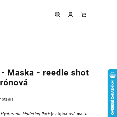
Hľadať
Prihlásenie
Nákupný
košík
- Maska - reedle shot
urónová
notenia
Hyaluronic Modeling Pack
je alginátová maska