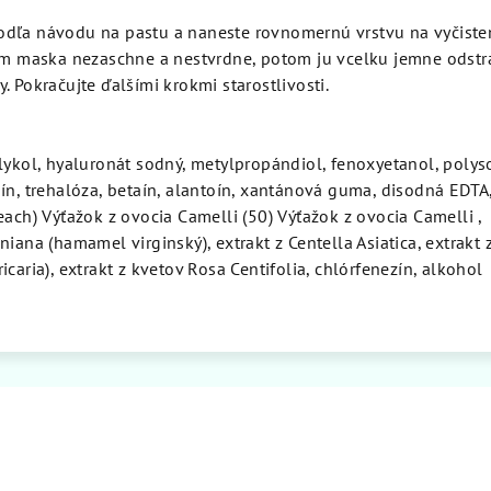
odľa návodu na pastu a naneste rovnomernú vrstvu na vyčist
kým maska nezaschne a nestvrdne, potom ju vcelku jemne odstr
. Pokračujte ďalšími krokmi starostlivosti.
lykol, hyaluronát sodný, metylpropándiol, fenoxyetanol, polys
ín, trehalóza, betaín, alantoín, xantánová guma, disodná EDTA
each) Výťažok z ovocia Camelli (50) Výťažok z ovocia Camelli ,
iana (hamamel virginský), extrakt z Centella Asiatica, extrakt 
caria), extrakt z kvetov Rosa Centifolia, chlórfenezín, alkohol