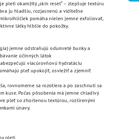
e pleti okamžitý „skin reset“ – zlepšuje textúru
va ju hladšiu, rozjasnenú a viditeľne
mikroihličiek pomáha nielen jemne exfoliovať,
aktívne látky hlbšie do pokožky.
ógia) jemne odstraňujú odumreté bunky a
ebávanie účinných látok
 zabezpečujú viacúrovňovú hydratáciu
 pomáhajú pleť upokojiť, osviežiť a zjemniť
ša, rovnomerne sa rozotiera a po zaschnutí sa
om kuse. Počas pôsobenia má jemne chladivý
re pleť so zhoršenou textúrou, rozšírenými
ámkami únavy.
y pleti