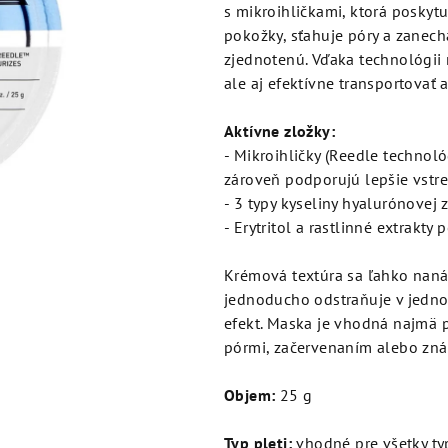
je
s mikroihličkami, ktorá poskytuj
5,0
pokožky, sťahuje póry a zanechá
z
zjednotenú. Vďaka technológii 
5
ale aj efektívne transportovať 
hviezdičiek.
Aktívne zložky:
- Mikroihličky (Reedle technol
zároveň podporujú lepšie vstr
- 3 typy kyseliny hyalurónovej
- Erytritol a rastlinné extrakty
Krémová textúra sa ľahko naná
jednoducho odstraňuje v jedn
efekt. Maska je vhodná najmä p
pórmi, začervenaním alebo zn
Objem:
25 g
Typ pleti:
vhodné pre všetky typ