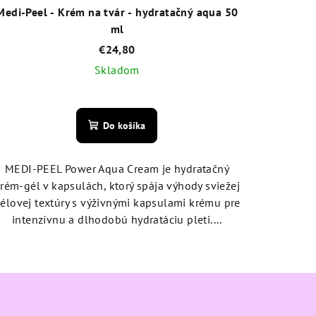
Medi-Peel - Krém na tvár - hydratačný aqua 50
ml
€24,80
Skladom
Priemerné
hodnotenie
Do košíka
produktu
je
5,0
MEDI-PEEL Power Aqua Cream je hydratačný
z
rém-gél v kapsulách, ktorý spája výhody sviežej
5
élovej textúry s výživnými kapsulami krému pre
hviezdičiek.
intenzívnu a dlhodobú hydratáciu pleti....