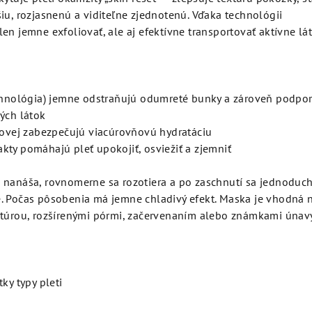
iu, rozjasnenú a viditeľne zjednotenú. Vďaka technológii
en jemne exfoliovať, ale aj efektívne transportovať aktívne lá
echnológia) jemne odstraňujú odumreté bunky a zároveň podpo
ých látok
ónovej zabezpečujú viacúrovňovú hydratáciu
trakty pomáhajú pleť upokojiť, osviežiť a zjemniť
 nanáša, rovnomerne sa rozotiera a po zaschnutí sa jednoduc
. Počas pôsobenia má jemne chladivý efekt. Maska je vhodná 
xtúrou, rozšírenými pórmi, začervenaním alebo známkami únavy
ky typy pleti