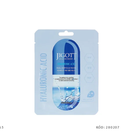
63
KÓD:
280207