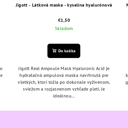
Jigott - Látková maska - kyselina hyalurónová
€1,50
Skladom
Priemerné
hodnotenie
Do košíka
produktu
je
4,1
ko
Jigott Real Ampoule Mask Hyaluronic Acid je
z
je
hydratačná ampulová maska navrhnutá pre
k
5
všetkých, ktorí túžia po dokonale vyživenom,
g
hviezdičiek.
sviežom a rozjasnenom vzhľade pleti. Je
ideálnou...