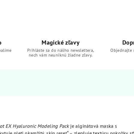
o
Magické zľavy
Dop
balíme
Prihláste sa do nášho newslettera,
Objednajte 
nech vám neuniknú žiadne zľavy.
t EX Hyaluronic Modeling Pack
je alginátová maska s
ytuje pleti okamžitý „skin reset“ – zlepšuje textúru pokožky, s