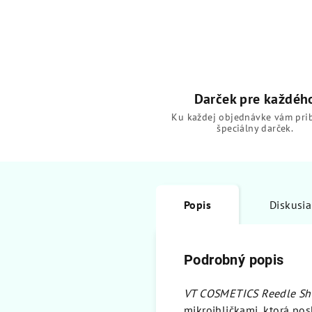
Darček pre každéh
Ku každej objednávke vám pri
špeciálny darček.
Popis
Diskusia
Podrobný popis
VT COSMETICS Reedle Sho
mikroihličkami, ktorá posk