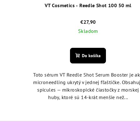
VT Cosmetics - Reedle Shot 100 50 ml
€27,90
Skladom
Priemerné
hodnotenie
Do košíka
produktu
je
5,0
Toto sérum VT Reedle Shot Serum Booster je a
z
microneedling ukrytý v jednej fľaštičke. Obsahu
5
spicules — mikroskopické čiastočky z morskej
hviezdičiek.
huby, ktoré sú 14-krát menšie než...
Z
á