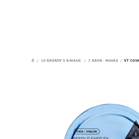
Prejsť
na
obsah
/
10 KROKOV S K-MAGIC
/
7. KROK - MASKA
/
VT COS
DOMOV