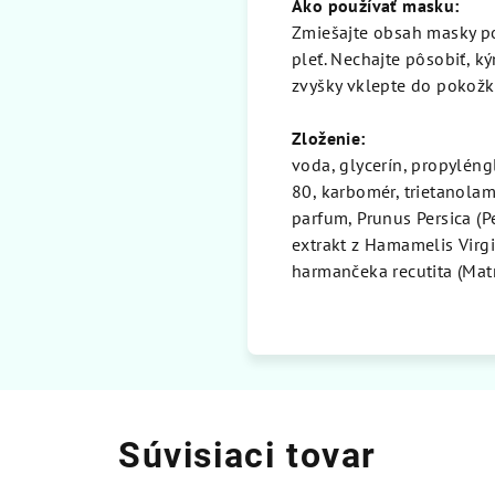
Ako používať masku:
Zmiešajte obsah masky p
pleť. Nechajte pôsobiť, 
zvyšky vklepte do pokožky
Zloženie:
voda, glycerín, propyléng
80, karbomér, trietanolam
parfum, Prunus Persica (P
extrakt z Hamamelis Virgin
harmančeka recutita (Matri
Súvisiaci tovar